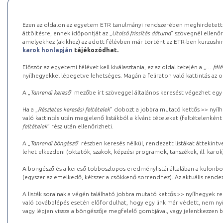
Ezen az oldalon az egyetem ETR tanulmányi rendszerében meghirdetett k
áttöltésre, ennek időpontját az „
Utolsó frissítés dátuma
” szövegnél ellenőr
amelyekhez (akikhez) az adott félévben már történt az ETR-ben kurzushi
karok honlapján
tájékozódhat.
Először az egyetemi félévet kell kiválasztania, ez az oldal tetején a „
… félé
nyílhegyekkel lépegetve lehetséges. Magán a feliraton való kattintás az old
A „
Tanrendi kereső
” mezőbe írt szöveggel általános keresést végezhet egy
Ha a „
Részletes keresési feltételek
” dobozt a jobbra mutató kettős >> nyílh
való kattintás után megjelenő listákból a kívánt tételeket (feltételenként
feltételek
” rész után ellenőrizheti.
A „
Tanrendi böngésző
” részben keresés nélkül, rendezett listákat áttekin
lehet elkezdeni (oktatók, szakok, képzési programok, tanszékek, ill. karok
A böngésző és a kereső többoszlopos eredménylistái általában a különböz
(egyszer az emelkedő, kétszer a csökkenő sorrendhez). Az aktuális rendez
A listák sorainak a végén található jobbra mutató kettős >> nyílhegyek r
való továbblépés esetén előfordulhat, hogy egy link már védett, nem nyi
vagy lépjen vissza a böngészője megfelelő gombjával, vagy jelentkezzen be