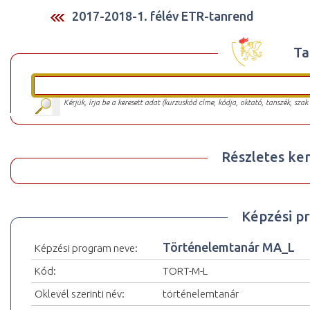
2017-2018-1. félév ETR-tanrend
Ta
Kérjük, írja be a keresett adat (kurzuskód címe, kódja, oktató, tanszék, szak
Részletes ker
Képzési p
Történelemtanár MA_L
Képzési program neve:
Kód:
TORT-M-L
Oklevél szerinti név:
történelemtanár