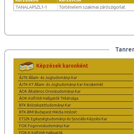
TANALAPSZL1-1
Történelem szakmai zárószigorlat
Tanre
Képzések karonként
ÁJTK Állam- és Jogtudományi Kar
ÁJTK-KT Állam- és Jogtudományi Kar Kecskemét
ÁOK Általános Orvostudományi Kar
ÁOK-Külföldi Hallgatók Titkársága
BTK Bölcsészettudományi Kar
BTK-BMI Budapest Média Intézet
ETSZK Egészségtudományi és Szociális Képzési Kar
FOK Fogorvostudományi Kar
FOK-K Külföldi Hallgatók