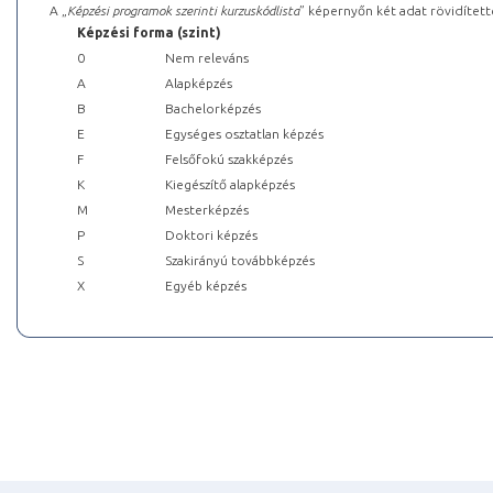
A „
Képzési programok szerinti kurzuskódlista
” képernyőn két adat rövidített
Képzési forma (szint)
0
Nem releváns
A
Alapképzés
B
Bachelorképzés
E
Egységes osztatlan képzés
F
Felsőfokú szakképzés
K
Kiegészítő alapképzés
M
Mesterképzés
P
Doktori képzés
S
Szakirányú továbbképzés
X
Egyéb képzés