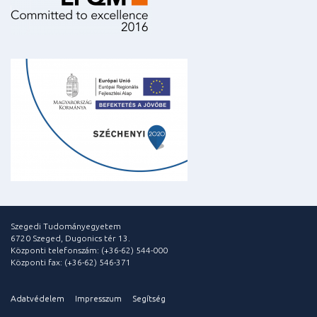
Szegedi Tudományegyetem
6720 Szeged, Dugonics tér 13.
Központi telefonszám: (+36-62) 544-000
Központi fax: (+36-62) 546-371
Adatvédelem
Impresszum
Segítség