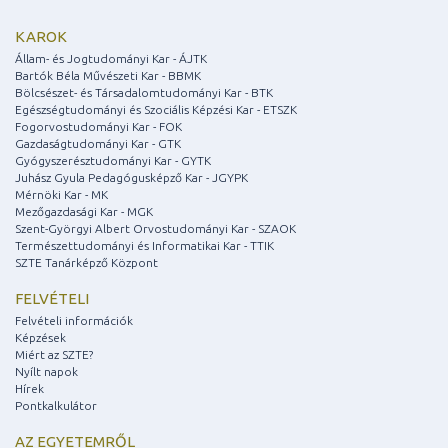
KAROK
Állam- és Jogtudományi Kar - ÁJTK
Bartók Béla Művészeti Kar - BBMK
Bölcsészet- és Társadalomtudományi Kar - BTK
Egészségtudományi és Szociális Képzési Kar - ETSZK
Fogorvostudományi Kar - FOK
Gazdaságtudományi Kar - GTK
Gyógyszerésztudományi Kar - GYTK
Juhász Gyula Pedagógusképző Kar - JGYPK
Mérnöki Kar - MK
Mezőgazdasági Kar - MGK
Szent-Györgyi Albert Orvostudományi Kar - SZAOK
Természettudományi és Informatikai Kar - TTIK
SZTE Tanárképző Központ
FELVÉTELI
Felvételi információk
Képzések
Miért az SZTE?
Nyílt napok
Hírek
Pontkalkulátor
AZ EGYETEMRŐL