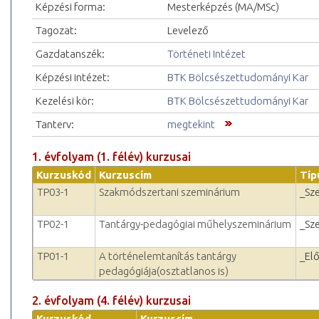
Képzési forma:
Mesterképzés (MA/MSc)
Tagozat:
Levelező
Gazdatanszék:
Történeti Intézet
Képzési intézet:
BTK Bölcsészettudományi Kar
Kezelési kör:
BTK Bölcsészettudományi Kar
Tanterv:
megtekint
1. évfolyam (1. félév) kurzusai
Kurzuskód
Kurzuscím
Típ
TP03-1
Szakmódszertani szeminárium
_Sz
TP02-1
Tantárgy-pedagógiai műhelyszeminárium
_Sz
TP01-1
A történelemtanítás tantárgy
_El
pedagógiája(osztatlanos is)
2. évfolyam (4. félév) kurzusai
Kurzuskód
Kurzuscím