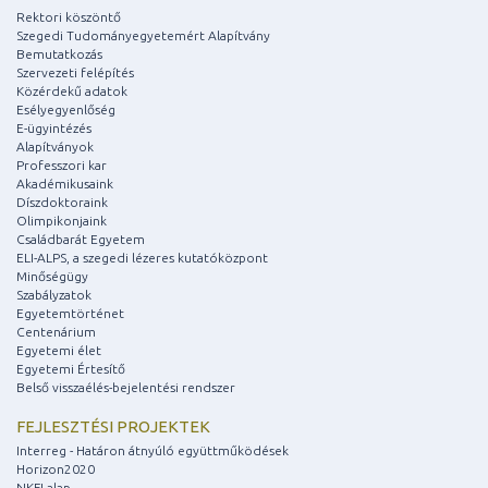
Rektori köszöntő
Szegedi Tudományegyetemért Alapítvány
Bemutatkozás
Szervezeti felépítés
Közérdekű adatok
Esélyegyenlőség
E-ügyintézés
Alapítványok
Professzori kar
Akadémikusaink
Díszdoktoraink
Olimpikonjaink
Családbarát Egyetem
ELI-ALPS, a szegedi lézeres kutatóközpont
Minőségügy
Szabályzatok
Egyetemtörténet
Centenárium
Egyetemi élet
Egyetemi Értesítő
Belső visszaélés-bejelentési rendszer
FEJLESZTÉSI PROJEKTEK
Interreg - Határon átnyúló együttműködések
Horizon2020
NKFI alap