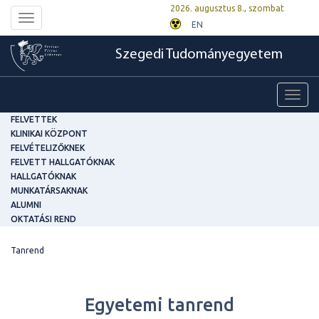
2026. augusztus 8., szombat
Toggle
EN
navigation
Szegedi Tudományegyetem
Toggl
navig
FELVETTEK
KLINIKAI KÖZPONT
FELVÉTELIZŐKNEK
FELVETT HALLGATÓKNAK
HALLGATÓKNAK
MUNKATÁRSAKNAK
ALUMNI
OKTATÁSI REND
Tanrend
Egyetemi tanrend