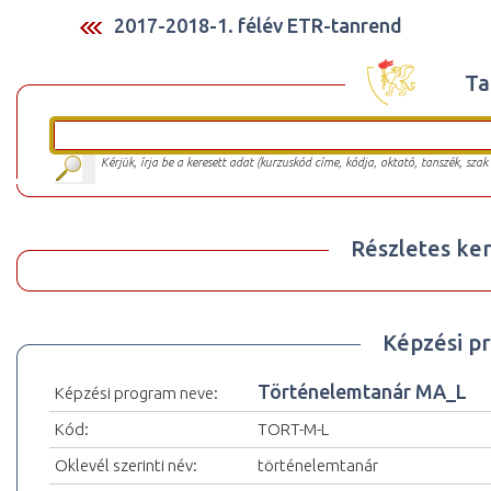
2017-2018-1. félév ETR-tanrend
Ta
Kérjük, írja be a keresett adat (kurzuskód címe, kódja, oktató, tanszék, szak
Részletes ker
Képzési p
Történelemtanár MA_L
Képzési program neve:
Kód:
TORT-M-L
Oklevél szerinti név:
történelemtanár