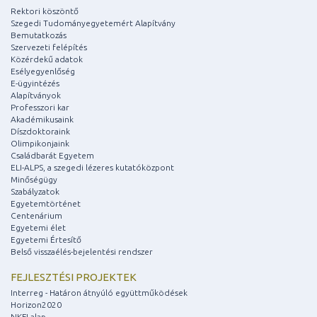
Rektori köszöntő
Szegedi Tudományegyetemért Alapítvány
Bemutatkozás
Szervezeti felépítés
Közérdekű adatok
Esélyegyenlőség
E-ügyintézés
Alapítványok
Professzori kar
Akadémikusaink
Díszdoktoraink
Olimpikonjaink
Családbarát Egyetem
ELI-ALPS, a szegedi lézeres kutatóközpont
Minőségügy
Szabályzatok
Egyetemtörténet
Centenárium
Egyetemi élet
Egyetemi Értesítő
Belső visszaélés-bejelentési rendszer
FEJLESZTÉSI PROJEKTEK
Interreg - Határon átnyúló együttműködések
Horizon2020
NKFI alap