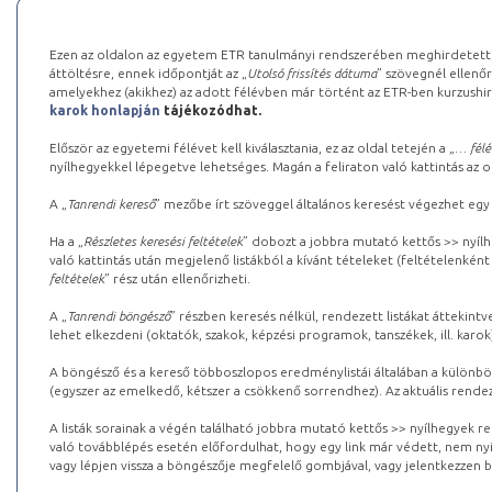
Ezen az oldalon az egyetem ETR tanulmányi rendszerében meghirdetett k
áttöltésre, ennek időpontját az „
Utolsó frissítés dátuma
” szövegnél ellenőr
amelyekhez (akikhez) az adott félévben már történt az ETR-ben kurzushi
karok honlapján
tájékozódhat.
Először az egyetemi félévet kell kiválasztania, ez az oldal tetején a „
… félé
nyílhegyekkel lépegetve lehetséges. Magán a feliraton való kattintás az old
A „
Tanrendi kereső
” mezőbe írt szöveggel általános keresést végezhet egy
Ha a „
Részletes keresési feltételek
” dobozt a jobbra mutató kettős >> nyílh
való kattintás után megjelenő listákból a kívánt tételeket (feltételenként
feltételek
” rész után ellenőrizheti.
A „
Tanrendi böngésző
” részben keresés nélkül, rendezett listákat áttekin
lehet elkezdeni (oktatók, szakok, képzési programok, tanszékek, ill. karok
A böngésző és a kereső többoszlopos eredménylistái általában a különböz
(egyszer az emelkedő, kétszer a csökkenő sorrendhez). Az aktuális rendez
A listák sorainak a végén található jobbra mutató kettős >> nyílhegyek r
való továbblépés esetén előfordulhat, hogy egy link már védett, nem nyi
vagy lépjen vissza a böngészője megfelelő gombjával, vagy jelentkezzen be