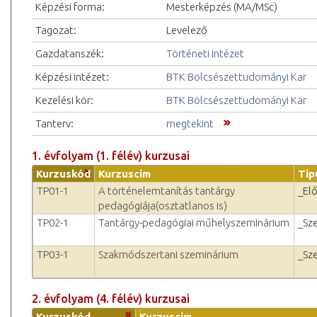
Képzési forma:
Mesterképzés (MA/MSc)
Tagozat:
Levelező
Gazdatanszék:
Történeti Intézet
Képzési intézet:
BTK Bölcsészettudományi Kar
Kezelési kör:
BTK Bölcsészettudományi Kar
Tanterv:
megtekint
1. évfolyam (1. félév) kurzusai
Kurzuskód
Kurzuscím
Típ
TP01-1
A történelemtanítás tantárgy
_El
pedagógiája(osztatlanos is)
TP02-1
Tantárgy-pedagógiai műhelyszeminárium
_Sz
TP03-1
Szakmódszertani szeminárium
_Sz
2. évfolyam (4. félév) kurzusai
Kurzuskód
Kurzuscím