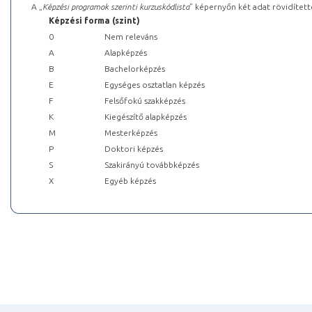
A „
Képzési programok szerinti kurzuskódlista
” képernyőn két adat rövidített
Képzési forma (szint)
0
Nem releváns
A
Alapképzés
B
Bachelorképzés
E
Egységes osztatlan képzés
F
Felsőfokú szakképzés
K
Kiegészítő alapképzés
M
Mesterképzés
P
Doktori képzés
S
Szakirányú továbbképzés
X
Egyéb képzés