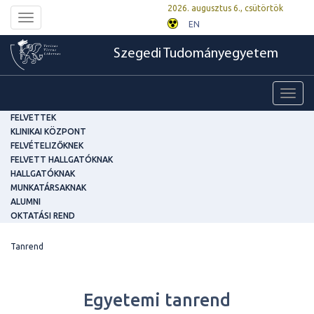
2026. augusztus 6., csütörtök
Toggle
EN
navigation
Szegedi Tudományegyetem
Toggl
navig
FELVETTEK
KLINIKAI KÖZPONT
FELVÉTELIZŐKNEK
FELVETT HALLGATÓKNAK
HALLGATÓKNAK
MUNKATÁRSAKNAK
ALUMNI
OKTATÁSI REND
Tanrend
Egyetemi tanrend