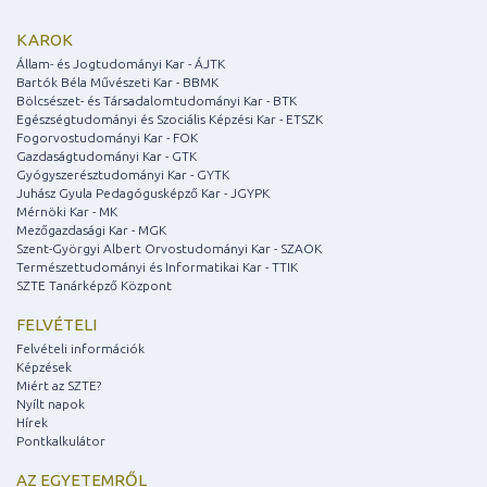
KAROK
Állam- és Jogtudományi Kar - ÁJTK
Bartók Béla Művészeti Kar - BBMK
Bölcsészet- és Társadalomtudományi Kar - BTK
Egészségtudományi és Szociális Képzési Kar - ETSZK
Fogorvostudományi Kar - FOK
Gazdaságtudományi Kar - GTK
Gyógyszerésztudományi Kar - GYTK
Juhász Gyula Pedagógusképző Kar - JGYPK
Mérnöki Kar - MK
Mezőgazdasági Kar - MGK
Szent-Györgyi Albert Orvostudományi Kar - SZAOK
Természettudományi és Informatikai Kar - TTIK
SZTE Tanárképző Központ
FELVÉTELI
Felvételi információk
Képzések
Miért az SZTE?
Nyílt napok
Hírek
Pontkalkulátor
AZ EGYETEMRŐL