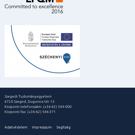
Szegedi Tudományegyetem
6720 Szeged, Dugonics tér 13.
Központi telefonszám: (+36-62) 544-000
Központi fax: (+36-62) 546-371
Adatvédelem
Impresszum
Segítség