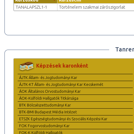
TANALAPSZL1-1
Történelem szakmai zárószigorlat
Tanre
Képzések karonként
ÁJTK Állam- és Jogtudományi Kar
ÁJTK-KT Állam- és Jogtudományi Kar Kecskemét
ÁOK Általános Orvostudományi Kar
ÁOK-Külföldi Hallgatók Titkársága
BTK Bölcsészettudományi Kar
BTK-BMI Budapest Média Intézet
ETSZK Egészségtudományi és Szociális Képzési Kar
FOK Fogorvostudományi Kar
FOK-K Külföldi Hallgatók