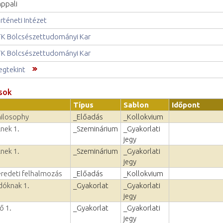
ppali
rténeti Intézet
K Bölcsészettudományi Kar
K Bölcsészettudományi Kar
gtekint
sok
Típus
Sablon
Időpont
hilosophy
_Előadás
_Kollokvium
nek 1.
_Szeminárium
_Gyakorlati
jegy
nek 1.
_Szeminárium
_Gyakorlati
jegy
eredeti felhalmozás
_Előadás
_Kollokvium
dóknak 1.
_Gyakorlat
_Gyakorlati
jegy
ő 1.
_Gyakorlat
_Gyakorlati
jegy