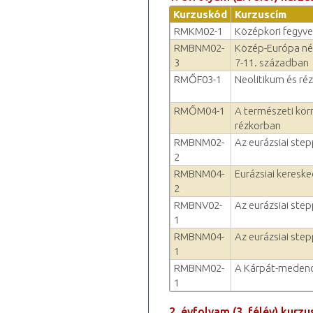
Kurzuskód
Kurzuscím
RMKM02-1
Középkori fegyve
RMBNM02-
Közép-Európa nép
3
7-11. században
RMŐF03-1
Neolitikum és ré
RMŐM04-1
A természeti kör
rézkorban
RMBNM02-
Az eurázsiai ste
2
RMBNM04-
Eurázsiai keresk
2
RMBNV02-
Az eurázsiai ste
1
RMBNM04-
Az eurázsiai ste
1
RMBNM02-
A Kárpát-medenc
1
2. évfolyam (3. félév) kurzu