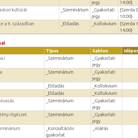
jegy
14:00}
skori kultúrái
_Szeminárium
_Gyakorlati
{Szerda 
jegy
10:00}
e a 9. században
_Előadás
_Kollokvium
{Szerda 
14:00}
sai
Típus
Sablon
Időpo
a I
_Szeminárium
_Gyakorlati
jegy
a
_Szeminárium
_Gyakorlati
jegy
_Előadás
_Kollokvium
_Előadás
_Kollokvium
olvasás
_Szeminárium
_Gyakorlati
jegy
tény régészet
_Szeminárium
_Gyakorlati
jegy
zeminárium
_Konzultációs
_Aláírás
gyakorlat