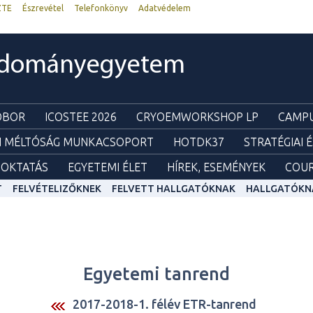
ZTE
Észrevétel
Telefonkönyv
Adatvédelem
udományegyetem
ZOBOR
ICOSTEE 2026
CRYOEMWORKSHOP LP
CAMPU
I MÉLTÓSÁG MUNKACSOPORT
HOTDK37
STRATÉGIAI 
OKTATÁS
EGYETEMI ÉLET
HÍREK, ESEMÉNYEK
COUR
T
FELVÉTELIZŐKNEK
FELVETT HALLGATÓKNAK
HALLGATÓKN
Egyetemi tanrend
2017-2018-1. félév ETR-tanrend