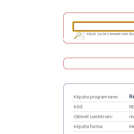
Kérjük, írja be a keresett adat (k
R
Képzési program neve:
Kód:
R
Oklevél szerinti név:
ré
Képzési forma:
Me