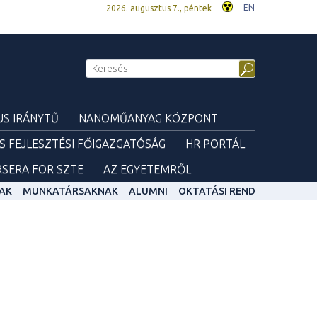
EN
2026. augusztus 7., péntek
S IRÁNYTŰ
NANOMŰANYAG KÖZPONT
ÉS FEJLESZTÉSI FŐIGAZGATÓSÁG
HR PORTÁL
SERA FOR SZTE
AZ EGYETEMRŐL
AK
MUNKATÁRSAKNAK
ALUMNI
OKTATÁSI REND