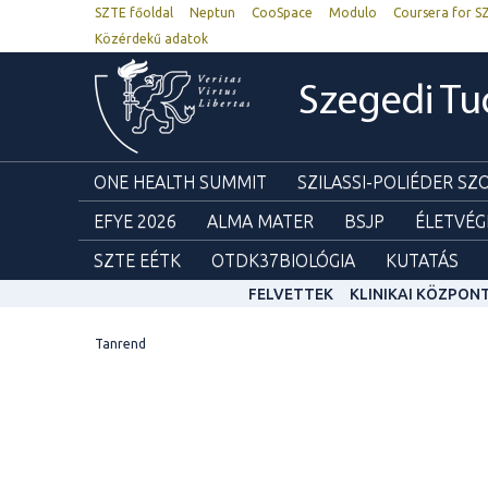
SZTE főoldal
Neptun
CooSpace
Modulo
Coursera for S
Közérdekű adatok
Szegedi T
ONE HEALTH SUMMIT
SZILASSI-POLIÉDER S
EFYE 2026
ALMA MATER
BSJP
ÉLETVÉG
SZTE EÉTK
OTDK37BIOLÓGIA
KUTATÁS
FELVETTEK
KLINIKAI KÖZPON
Tanrend