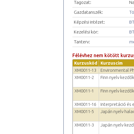
Tagozat:
Na
Gazdatanszék:
Tö
Képzési intézet:
BT
Kezelési kör:
BT
Tanterv:
me
Félévhez nem kötött kurzu
Kurzuskód
Kurzuscím
XM0011-13
Environmental P
XM0011-2
Finn nyelv kezdők
XM0011-1
Finn nyelv kezdők
XM0011-16
Interpretáció és 
XM0011-5
Japán nyelv hala
XM0011-3
Japán nyelv kezd