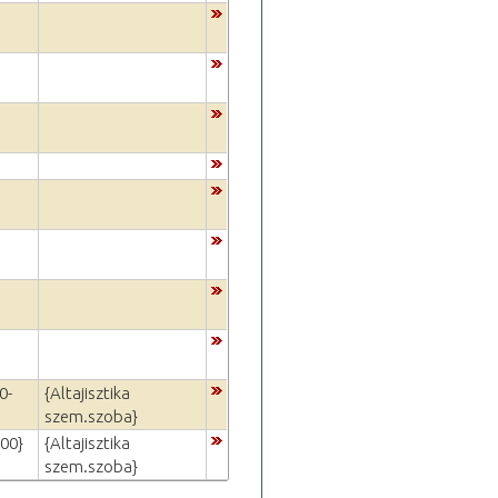
0-
{Altajisztika
szem.szoba}
:00}
{Altajisztika
szem.szoba}