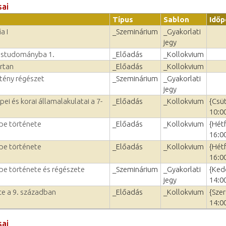
sai
Típus
Sablon
Időp
a I
_Szeminárium
_Gyakorlati
jegy
lástudományba 1.
_Előadás
_Kollokvium
rtan
_Előadás
_Kollokvium
tény régészet
_Szeminárium
_Gyakorlati
jegy
i és korai államalakulatai a 7-
_Előadás
_Kollokvium
{Csü
10:0
ppe története
_Előadás
_Kollokvium
{Hét
16:0
ppe története
_Előadás
_Kollokvium
{Hét
16:0
ppe története és régészete
_Szeminárium
_Gyakorlati
{Ked
jegy
14:0
e a 9. században
_Előadás
_Kollokvium
{Szer
14:0
sai