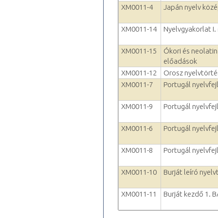
XM0011-4
Japán nyelv köz
XM0011-14
Nyelvgyakorlat I.
XM0011-15
Ókori és neolatin
előadások
XM0011-12
Orosz nyelvtörté
XM0011-7
Portugál nyelvfejl
XM0011-9
Portugál nyelvfejl
XM0011-6
Portugál nyelvfej
XM0011-8
Portugál nyelvfejl
XM0011-10
Burját leíró nyel
XM0011-11
Burját kezdő 1. 