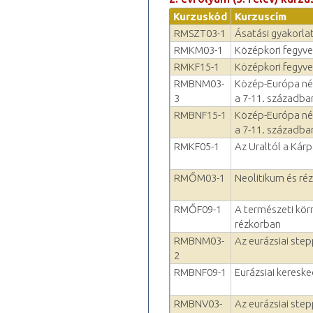
Kurzuskód
Kurzuscím
RMSZT03-1
Ásatási gyakorla
RMKM03-1
Középkori fegyve
RMKF15-1
Középkori fegyve
RMBNM03-
Közép-Európa nép
3
a 7-11. századba
RMBNF15-1
Közép-Európa nép
a 7-11. századba
RMKF05-1
Az Uraltól a Kár
RMŐM03-1
Neolitikum és ré
RMŐF09-1
A természeti kör
rézkorban
RMBNM03-
Az eurázsiai ste
2
RMBNF09-1
Eurázsiai keresk
RMBNV03-
Az eurázsiai ste