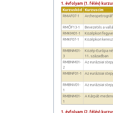
1. évfolyam (1. félév) kurzu
Kurzuskód
Kurzuscím
RMAF07-1
Archeopetrográfi
RMŐF13-1
Bevezetés a val
RMKM01-1
Középkori fegyve
RMKF07-1
Középkori keresz
RMBNM01-
Közép-Európa népe
3
11. században
RMBNM01-
Az eurázsiai ste
2
RMBNF01-1
Az eurázsiai ste
RMBNV01-
Az eurázsiai ste
1
RMBNM01-
A Kárpát-medenc
1
1. évfolyam (2. félév) kurzu