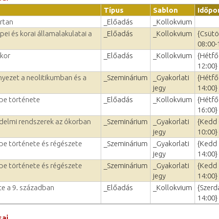
Típus
Sablon
Időpo
rtan
_Előadás
_Kollokvium
ei és korai államalakulatai a
_Előadás
_Kollokvium
{Csütö
08:00-
zkor
_Előadás
_Kollokvium
{Hétfő
12:00}
nyezet a neolitikumban és a
_Szeminárium
_Gyakorlati
{Hétfő
jegy
14:00}
ppe története
_Előadás
_Kollokvium
{Hétfő
16:00}
edelmi rendszerek az ókorban
_Szeminárium
_Gyakorlati
{Kedd 
jegy
10:00}
ppe története és régészete
_Szeminárium
_Gyakorlati
{Kedd 
jegy
14:00}
ppe története és régészete
_Szeminárium
_Gyakorlati
{Kedd 
jegy
14:00}
e a 9. században
_Előadás
_Kollokvium
{Szerd
14:00}
sai