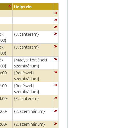
Helyszín
ök
{3. tanterem}
:00}
ök
{3. tanterem}
:00}
ök
{Magyar történeti
:00}
szeminárium}
0:00-
{Régészeti
szeminárium}
2:00-
{Régészeti
szeminárium}
4:00-
{3. tanterem}
:00-
{2. szeminárium}
:00-
{2. szeminárium}