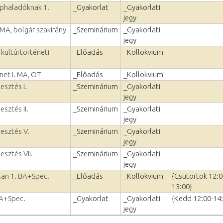
éphaladóknak 1.
_Gyakorlat
_Gyakorlati
jegy
 MA, bolgár szakirány
_Szeminárium
_Gyakorlati
jegy
 kultúrtörténeti
_Előadás
_Kollokvium
net I. MA, OT
_Előadás
_Kollokvium
esztés I.
_Szeminárium
_Gyakorlati
jegy
esztés II.
_Szeminárium
_Gyakorlati
jegy
lesztés V.
_Szeminárium
_Gyakorlati
jegy
esztés VII.
_Szeminárium
_Gyakorlati
jegy
vtan 1. BA+Spec.
_Előadás
_Kollokvium
{Csütörtök 12:0
13:00}
BA+Spec.
_Gyakorlat
_Gyakorlati
{Kedd 12:00-14
jegy