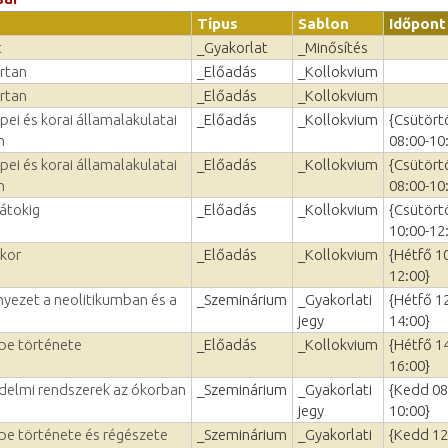
Típus
Sablon
Időpont
t
_Gyakorlat
_Minősítés
rtan
_Előadás
_Kollokvium
rtan
_Előadás
_Kollokvium
ei és korai államalakulatai
_Előadás
_Kollokvium
{Csütört
n
08:00-10
ei és korai államalakulatai
_Előadás
_Kollokvium
{Csütört
n
08:00-10
pátokig
_Előadás
_Kollokvium
{Csütört
10:00-12
zkor
_Előadás
_Kollokvium
{Hétfő 1
12:00}
nyezet a neolitikumban és a
_Szeminárium
_Gyakorlati
{Hétfő 1
jegy
14:00}
ppe története
_Előadás
_Kollokvium
{Hétfő 1
16:00}
edelmi rendszerek az ókorban
_Szeminárium
_Gyakorlati
{Kedd 08
jegy
10:00}
ppe története és régészete
_Szeminárium
_Gyakorlati
{Kedd 12