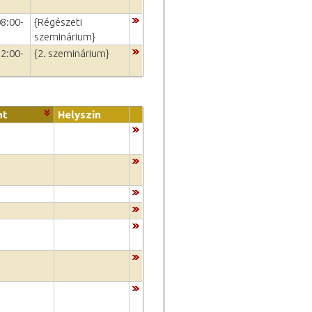
08:00-
{Régészeti
szeminárium}
12:00-
{2. szeminárium}
nt
Helyszín