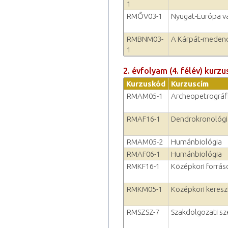
1
RMŐV03-1
Nyugat-Európa va
RMBNM03-
A Kárpát-medenc
1
2. évfolyam (4. félév) kurzu
Kurzuskód
Kurzuscím
RMAM05-1
Archeopetrográfi
RMAF16-1
Dendrokronológi
RMAM05-2
Humánbiológia
RMAF06-1
Humánbiológia
RMKF16-1
Középkori forrás
RMKM05-1
Középkori keresz
RMSZSZ-7
Szakdolgozati s