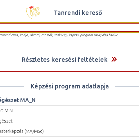
Tanrendi kereső
urzuskód címe, kódja, oktató, tanszék, szak vagy képzési program neve) első betűit.
Részletes keresési feltételek
Képzési program adatlapja
égészet MA_N
EG-M-N
gészet
sterképzés (MA/MSc)