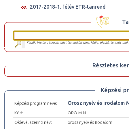
2017-2018-1. félév ETR-tanrend
Ta
Kérjük, írja be a keresett adat (kurzuskód címe, kódja, oktató, tanszék, szak
Részletes ker
Képzési p
Orosz nyelv és irodalom
Képzési program neve:
Kód:
ORO-M-N
Oklevél szerinti név:
orosz nyelv és irodalom