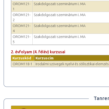
OROM121-
Szakdolgozati szeminárium I. MA
1
OROM121-
Szakdolgozati szeminárium I. MA
2
OROM121-
Szakdolgozati szeminárium I. MA
4
OROM121-
Szakdolgozati szeminárium I. MA
5
2. évfolyam (4. félév) kurzusai
Kurzuskód
Kurzuscím
OROM118-1
Irodalmi szövegek nyelvi és stilisztikai elemz
Tanre