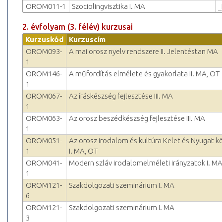
OROM011-1
Szociolingvisztika I. MA
_
2. évfolyam (3. félév) kurzusai
Kurzuskód
Kurzuscím
OROM093-
A mai orosz nyelv rendszere II. Jelentéstan MA
1
OROM146-
A műfordítás elmélete és gyakorlata II. MA, OT
1
OROM067-
Az íráskészség fejlesztése III. MA
1
OROM063-
Az orosz beszédkészség fejlesztése III. MA
1
OROM051-
Az orosz irodalom és kultúra Kelet és Nyugat k
1
I. MA, OT
OROM041-
Modern szláv irodalomelméleti irányzatok I. M
1
OROM121-
Szakdolgozati szeminárium I. MA
6
OROM121-
Szakdolgozati szeminárium I. MA
3