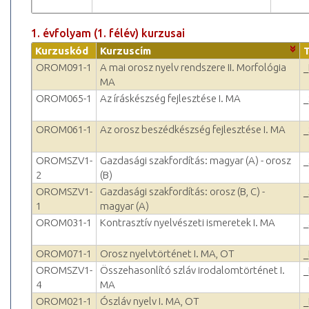
1. évfolyam (1. félév) kurzusai
Kurzuskód
Kurzuscím
OROM091-1
A mai orosz nyelv rendszere II. Morfológia
_
MA
OROM065-1
Az íráskészség fejlesztése I. MA
_
OROM061-1
Az orosz beszédkészség fejlesztése I. MA
_
OROMSZV1-
Gazdasági szakfordítás: magyar (A) - orosz
_
2
(B)
OROMSZV1-
Gazdasági szakfordítás: orosz (B, C) -
_
1
magyar (A)
OROM031-1
Kontrasztív nyelvészeti ismeretek I. MA
_
OROM071-1
Orosz nyelvtörténet I. MA, OT
_
OROMSZV1-
Összehasonlító szláv irodalomtörténet I.
_
4
MA
OROM021-1
Ószláv nyelv I. MA, OT
_