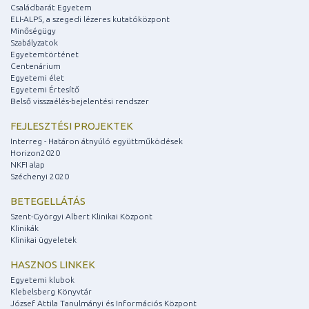
Családbarát Egyetem
ELI-ALPS, a szegedi lézeres kutatóközpont
Minőségügy
Szabályzatok
Egyetemtörténet
Centenárium
Egyetemi élet
Egyetemi Értesítő
Belső visszaélés-bejelentési rendszer
FEJLESZTÉSI PROJEKTEK
Interreg - Határon átnyúló együttműködések
Horizon2020
NKFI alap
Széchenyi 2020
BETEGELLÁTÁS
Szent-Györgyi Albert Klinikai Központ
Klinikák
Klinikai ügyeletek
HASZNOS LINKEK
Egyetemi klubok
Klebelsberg Könyvtár
József Attila Tanulmányi és Információs Központ