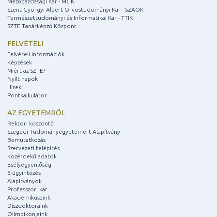
Mezőgazdasági Kar - MGK
Szent-Györgyi Albert Orvostudományi Kar - SZAOK
Természettudományi és Informatikai Kar - TTIK
SZTE Tanárképző Központ
FELVÉTELI
Felvételi információk
Képzések
Miért az SZTE?
Nyílt napok
Hírek
Pontkalkulátor
AZ EGYETEMRŐL
Rektori köszöntő
Szegedi Tudományegyetemért Alapítvány
Bemutatkozás
Szervezeti felépítés
Közérdekű adatok
Esélyegyenlőség
E-ügyintézés
Alapítványok
Professzori kar
Akadémikusaink
Díszdoktoraink
Olimpikonjaink