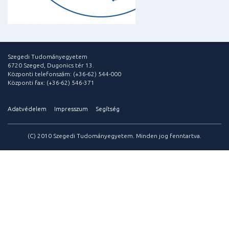
Szegedi Tudományegyetem
6720 Szeged, Dugonics tér 13.
Központi telefonszám: (+36-62) 544-000
Központi fax: (+36-62) 546-371
Adatvédelem
Impresszum
Segítség
(C) 2010 Szegedi Tudományegyetem. Minden jog fenntartva.