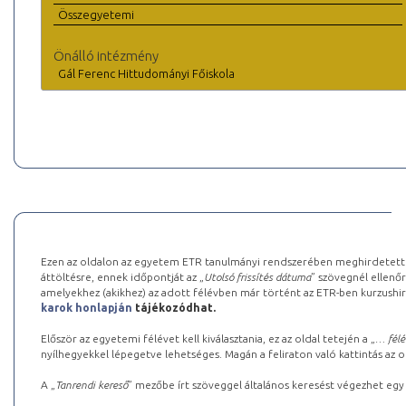
Összegyetemi
Önálló intézmény
Gál Ferenc Hittudományi Főiskola
Ezen az oldalon az egyetem ETR tanulmányi rendszerében meghirdetett k
áttöltésre, ennek időpontját az „
Utolsó frissítés dátuma
” szövegnél ellenőr
amelyekhez (akikhez) az adott félévben már történt az ETR-ben kurzushi
karok honlapján
tájékozódhat.
Először az egyetemi félévet kell kiválasztania, ez az oldal tetején a „
… félé
nyílhegyekkel lépegetve lehetséges. Magán a feliraton való kattintás az old
A „
Tanrendi kereső
” mezőbe írt szöveggel általános keresést végezhet egy