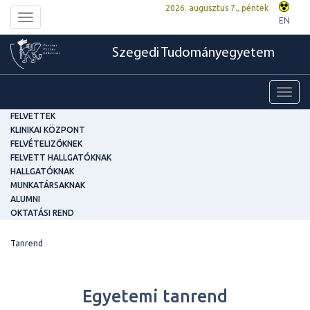
2026. augusztus 7., péntek
Toggle
EN
navigation
Szegedi Tudományegyetem
Toggl
navig
FELVETTEK
KLINIKAI KÖZPONT
FELVÉTELIZŐKNEK
FELVETT HALLGATÓKNAK
HALLGATÓKNAK
MUNKATÁRSAKNAK
ALUMNI
OKTATÁSI REND
Tanrend
Egyetemi tanrend