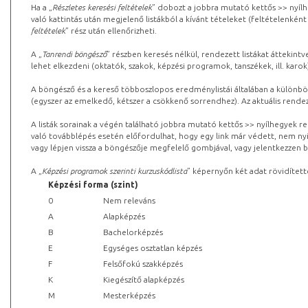
Ha a „
Részletes keresési feltételek
” dobozt a jobbra mutató kettős >> nyílh
való kattintás után megjelenő listákból a kívánt tételeket (feltételenként
feltételek
” rész után ellenőrizheti.
A „
Tanrendi böngésző
” részben keresés nélkül, rendezett listákat áttekin
lehet elkezdeni (oktatók, szakok, képzési programok, tanszékek, ill. karok
A böngésző és a kereső többoszlopos eredménylistái általában a különböz
(egyszer az emelkedő, kétszer a csökkenő sorrendhez). Az aktuális rendez
A listák sorainak a végén található jobbra mutató kettős >> nyílhegyek r
való továbblépés esetén előfordulhat, hogy egy link már védett, nem nyi
vagy lépjen vissza a böngészője megfelelő gombjával, vagy jelentkezzen be
A „
Képzési programok szerinti kurzuskódlista
” képernyőn két adat rövidített
Képzési forma (szint)
0
Nem releváns
A
Alapképzés
B
Bachelorképzés
E
Egységes osztatlan képzés
F
Felsőfokú szakképzés
K
Kiegészítő alapképzés
M
Mesterképzés