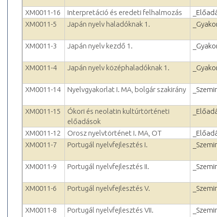
XM0011-16
Interpretáció és eredeti felhalmozás
_Előad
XM0011-5
Japán nyelv haladóknak 1.
_Gyakor
XM0011-3
Japán nyelv kezdő 1.
_Gyakor
XM0011-4
Japán nyelv középhaladóknak 1.
_Gyakor
XM0011-14
Nyelvgyakorlat I. MA, bolgár szakirány
_Szemi
XM0011-15
Ókori és neolatin kultúrtörténeti
_Előad
előadások
XM0011-12
Orosz nyelvtörténet I. MA, OT
_Előad
XM0011-7
Portugál nyelvfejlesztés I.
_Szemi
XM0011-9
Portugál nyelvfejlesztés II.
_Szemi
XM0011-6
Portugál nyelvfejlesztés V.
_Szemi
XM0011-8
Portugál nyelvfejlesztés VII.
_Szemi