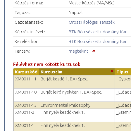
Képzési forma:
Mesterképzés (MA/MSc)
Tagozat:
Nappali
Gazdatanszék:
Orosz Filológiai Tanszék
Képzési intézet:
BTK Bölcsészettudományi Kar
Kezelési kör:
BTK Bölcsészettudományi Kar
Tanterv:
megtekint
Félévhez nem kötött kurzusok
Kurzuskód
Kurzuscím
Típus
XM0011-11
Burját kezdő 1. BA+Spec.
_Gyakor
XM0011-10
Burját leíró nyelvtan 1. BA+Spec.
_Előad
XM0011-13
Environmental Philosophy
_Előad
XM0011-2
Finn nyelv kezdőknek 1.
_Szemi
XM0011-1
Finn nyelv kezdőknek 1.
_Szemi