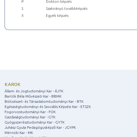
P
Doktori képzés
S
Szakirányú továbbképzés
X
Egyéb képzés
KAROK
Állam- és Jogtudományi Kar - ÁJTK
Bartók Béla Művészeti Kar - BBMK
Bölcsészet- és Társadalomtudományi Kar - BTK
Egészségtudományi és Szociális Képzési Kar - ETSZK
Fogorvostudományi Kar - FOK
Gazdaságtudományi Kar - GTK
Gyógyszerésztudományi Kar - GYTK
Juhász Gyula Pedagógusképző Kar - JGYPK
Mérnöki Kar - MK