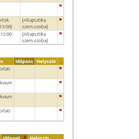
örtök
{Altajisztika
13:00}
szem.szoba}
12:00-
{Altajisztika
szem.szoba}
on
Időpont
Helyszín
rlati
okvium
okvium
rlati
Időpont
Helyszín