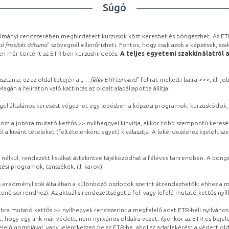
Súgó
lmányi rendszerében meghirdetett kurzusok közt kereshet és böngészhet. Az ETR
ó frissítés dátuma
” szövegnél ellenőrizheti. Fontos, hogy csak azok a képzések, sza
ben már történt az ETR-ben kurzushirdetés.
A teljes egyetemi szakkínálatról 
sztania, ez az oldal tetején a „
… félév ETR-tanrend
” felirat melletti balra <<<, ill.
gán a feliraton való kattintás az oldalt alapállapotba állítja.
gel általános keresést végezhet egy lépésben a képzési programok, kurzuskódok, 
ozt a jobbra mutató kettős >> nyílheggyel kinyitja, akkor több szempontú keresé
l a kívánt tételeket (feltételenként egyet) kiválasztja. A lekérdezéshez kijelölt s
 nélkül, rendezett listákat áttekintve tájékozódhat a féléves tanrendben. A böng
ési programok, tanszékek, ill. karok).
eredménylistái általában a különböző oszlopok szerint átrendezhetők: ehhez a me
kenő sorrendhez). Az aktuális rendezettséget a fel- vagy lefelé mutató kettős nyí
obbra mutató kettős >> nyílhegyek rendszerint a megfelelő adat ETR-beli nyilváno
, hogy egy link már védett, nem nyilvános oldalra vezet, ilyenkor az ETR-es beje
lelő gombjával, vagy jelentkezzen be az ETR-be, ahol az adatlekérést a védett olda