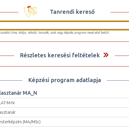
Tanrendi kereső
urzuskód címe, kódja, oktató, tanszék, szak vagy képzési program neve) első betűit.
Részletes keresési feltételek
Képzési program adatlapja
lasztanár MA_N
LAT-M-N
asztanár
sterképzés (MA/MSc)