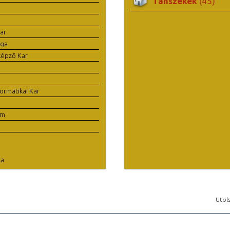
Tanszékek
(45)
ar
ága
képző Kar
ormatikai Kar
em
la
Utols