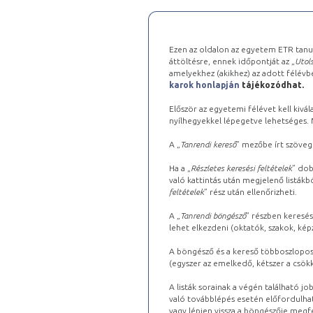
Ezen az oldalon az egyetem ETR tanu
áttöltésre, ennek időpontját az „
Utols
amelyekhez (akikhez) az adott félév
karok honlapján
tájékozódhat.
Először az egyetemi félévet kell kivála
nyílhegyekkel lépegetve lehetséges. Ma
A „
Tanrendi kereső
” mezőbe írt szöveg
Ha a „
Részletes keresési feltételek
” dob
való kattintás után megjelenő listákbó
feltételek
” rész után ellenőrizheti.
A „
Tanrendi böngésző
” részben keresés
lehet elkezdeni (oktatók, szakok, képz
A böngésző és a kereső többoszlopos 
(egyszer az emelkedő, kétszer a csök
A listák sorainak a végén található j
való továbblépés esetén előfordulhat
vagy lépjen vissza a böngészője megfe