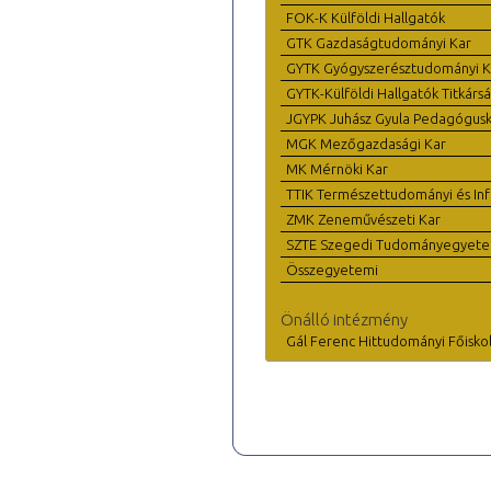
FOK-K Külföldi Hallgatók
GTK Gazdaságtudományi Kar
GYTK Gyógyszerésztudományi K
GYTK-Külföldi Hallgatók Titkárs
JGYPK Juhász Gyula Pedagógus
MGK Mezőgazdasági Kar
MK Mérnöki Kar
TTIK Természettudományi és Inf
ZMK Zeneművészeti Kar
SZTE Szegedi Tudományegyet
Összegyetemi
Önálló intézmény
Gál Ferenc Hittudományi Főisko