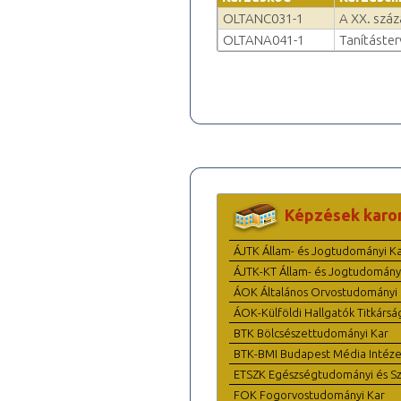
OLTANC031-1
A XX. száza
OLTANA041-1
Tanításte
Képzések karo
ÁJTK Állam- és Jogtudományi K
ÁJTK-KT Állam- és Jogtudomány
ÁOK Általános Orvostudományi 
ÁOK-Külföldi Hallgatók Titkársá
BTK Bölcsészettudományi Kar
BTK-BMI Budapest Média Intéze
ETSZK Egészségtudományi és Szo
FOK Fogorvostudományi Kar