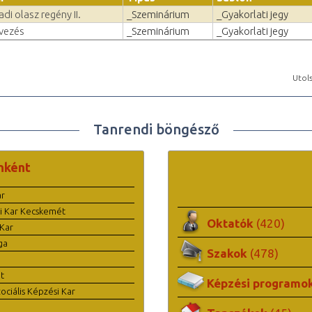
di olasz regény II.
_Szeminárium
_Gyakorlati jegy
rvezés
_Szeminárium
_Gyakorlati jegy
Utols
Tanrendi böngésző
nként
ar
i Kar Kecskemét
Oktatók
(420)
Kar
ga
Szakok
(478)
t
Képzési programo
ciális Képzési Kar