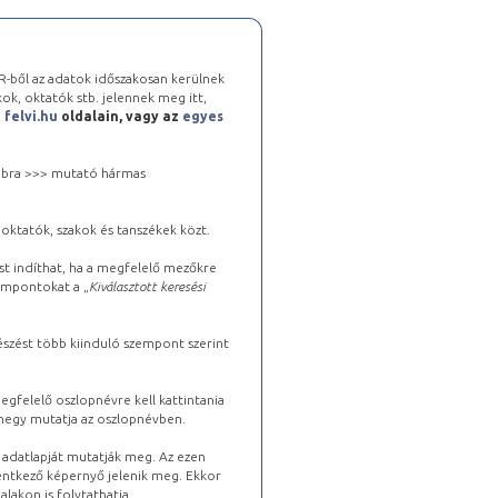
-ből az adatok időszakosan kerülnek
kok, oktatók stb. jelennek meg itt,
a
felvi.hu
oldalain, vagy az
egyes
 jobbra >>> mutató hármas
oktatók, szakok és tanszékek közt.
st indíthat, ha a megfelelő mezőkre
zempontokat a „
Kiválasztott keresési
észést több kiinduló szempont szerint
gfelelő oszlopnévre kell kattintania
lhegy mutatja az oszlopnévben.
s adatlapját mutatják meg. Az ezen
lentkező képernyő jelenik meg. Ekkor
lakon is folytathatja.