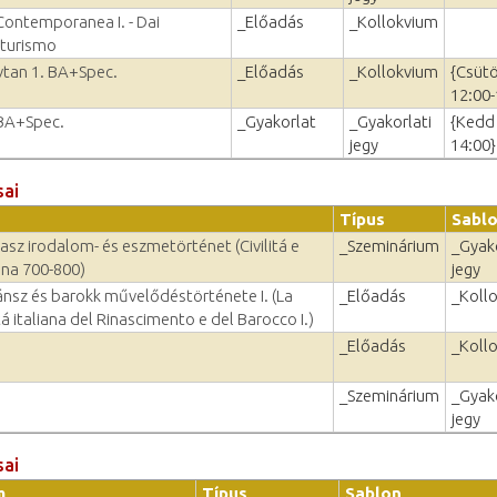
 Contemporanea I. - Dai
_Előadás
_Kollokvium
uturismo
lvtan 1. BA+Spec.
_Előadás
_Kollokvium
{Csüt
12:00-
 BA+Spec.
_Gyakorlat
_Gyakorlati
{Kedd 
jegy
14:00}
sai
Típus
Sabl
olasz irodalom- és eszmetörténet (Civilitá e
_Szeminárium
_Gyako
iana 700-800)
jegy
ánsz és barokk művelődéstörténete I. (La
_Előadás
_Koll
ltá italiana del Rinascimento e del Barocco I.)
_Előadás
_Koll
_Szeminárium
_Gyako
jegy
sai
m
Típus
Sablon