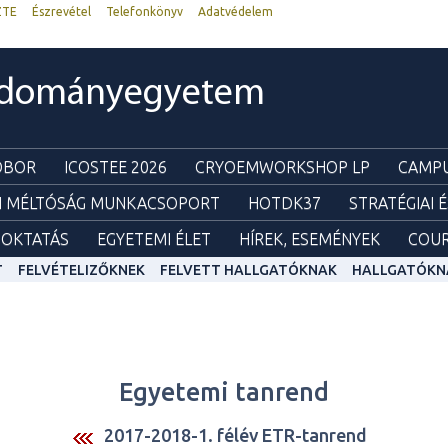
ZTE
Észrevétel
Telefonkönyv
Adatvédelem
udományegyetem
ZOBOR
ICOSTEE 2026
CRYOEMWORKSHOP LP
CAMPU
I MÉLTÓSÁG MUNKACSOPORT
HOTDK37
STRATÉGIAI 
OKTATÁS
EGYETEMI ÉLET
HÍREK, ESEMÉNYEK
COUR
T
FELVÉTELIZŐKNEK
FELVETT HALLGATÓKNAK
HALLGATÓKN
Egyetemi tanrend
2017-2018-1. félév ETR-tanrend