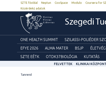
SZTE főoldal
Neptun
CooSpace
Modulo
Coursera for S
Közérdekű adatok
Szegedi T
ONE HEALTH SUMMIT
SZILASSI-POLIÉDER S
EFYE 2026
ALMA MATER
BSJP
ÉLETVÉG
SZTE EÉTK
OTDK37BIOLÓGIA
KUTATÁS
FELVETTEK
KLINIKAI KÖZPON
Tanrend