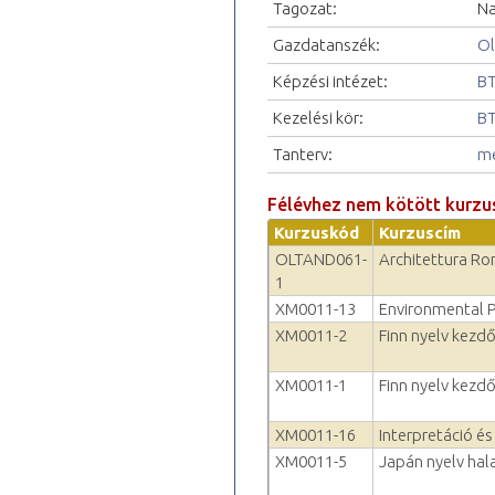
Tagozat:
Na
Gazdatanszék:
Ol
Képzési intézet:
BT
Kezelési kör:
BT
Tanterv:
me
Félévhez nem kötött kurzu
Kurzuskód
Kurzuscím
OLTAND061-
Architettura Rom
1
XM0011-13
Environmental 
XM0011-2
Finn nyelv kezd
XM0011-1
Finn nyelv kezd
XM0011-16
Interpretáció é
XM0011-5
Japán nyelv hal