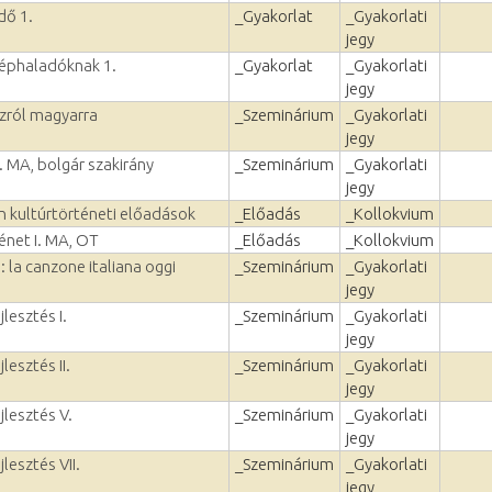
dő 1.
_Gyakorlat
_Gyakorlati
jegy
zéphaladóknak 1.
_Gyakorlat
_Gyakorlati
jegy
zról magyarra
_Szeminárium
_Gyakorlati
jegy
. MA, bolgár szakirány
_Szeminárium
_Gyakorlati
jegy
in kultúrtörténeti előadások
_Előadás
_Kollokvium
énet I. MA, OT
_Előadás
_Kollokvium
: la canzone italiana oggi
_Szeminárium
_Gyakorlati
jegy
lesztés I.
_Szeminárium
_Gyakorlati
jegy
lesztés II.
_Szeminárium
_Gyakorlati
jegy
jlesztés V.
_Szeminárium
_Gyakorlati
jegy
lesztés VII.
_Szeminárium
_Gyakorlati
jegy