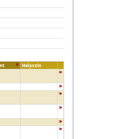
nt
Helyszín