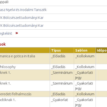
ppali
asz Nyelvi és Irodalmi Tanszék
K Bölcsészettudományi Kar
K Bölcsészettudományi Kar
gtekint
sok
Típus
Sablon
Időpo
anica e gotica in Italia
_Előadás
_Kollokvium
Philosophy
_Előadás
_Kollokvium
őknek 1.
_Szeminárium
_Gyakorlati
jegy
őknek 1.
_Szeminárium
_Gyakorlati
jegy
s eredeti felhalmozás
_Előadás
_Kollokvium
adóknak 1.
_Gyakorlat
_Gyakorlati
jegy