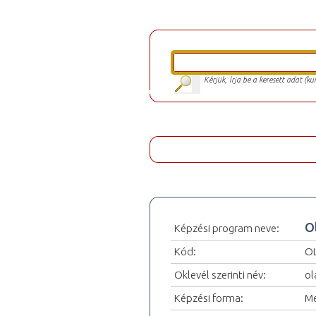
Kérjük, írja be a keresett adat (k
O
Képzési program neve:
Kód:
O
Oklevél szerinti név:
ol
Képzési forma:
Me