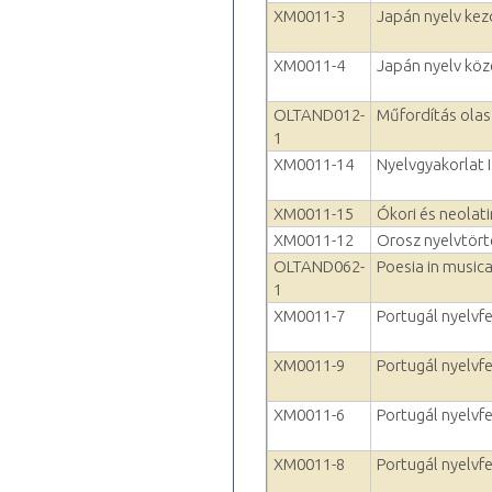
XM0011-3
Japán nyelv kez
XM0011-4
Japán nyelv kö
OLTAND012-
Műfordítás olas
1
XM0011-14
Nyelvgyakorlat I
XM0011-15
Ókori és neolat
XM0011-12
Orosz nyelvtört
OLTAND062-
Poesia in musica
1
XM0011-7
Portugál nyelvfej
XM0011-9
Portugál nyelvfej
XM0011-6
Portugál nyelvfe
XM0011-8
Portugál nyelvfej