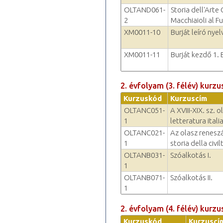
OLTAND061-
Storia dell'Arte
2
Macchiaioli al F
XM0011-10
Burját leíró nye
XM0011-11
Burját kezdő 1.
2. évfolyam (3. félév) kurzu
Kurzuskód
Kurzuscím
OLTANC051-
A XVIII-XIX. sz. 
1
letteratura ital
OLTANC021-
Az olasz renesz
1
storia della civi
OLTANB031-
Szóalkotás I.
1
OLTANB071-
Szóalkotás II.
1
2. évfolyam (4. félév) kurzu
Kurzuskód
Kurzuscí