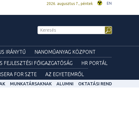
EN
2026. augusztus 7., péntek
S IRÁNYTŰ
NANOMŰANYAG KÖZPONT
ÉS FEJLESZTÉSI FŐIGAZGATÓSÁG
HR PORTÁL
SERA FOR SZTE
AZ EGYETEMRŐL
AK
MUNKATÁRSAKNAK
ALUMNI
OKTATÁSI REND