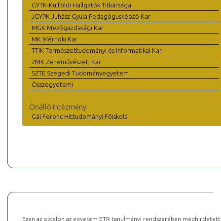
GYTK-Külföldi Hallgatók Titkársága
JGYPK Juhász Gyula Pedagógusképző Kar
MGK Mezőgazdasági Kar
MK Mérnöki Kar
TTIK Természettudományi és Informatikai Kar
ZMK Zeneművészeti Kar
SZTE Szegedi Tudományegyetem
Összegyetemi
Önálló intézmény
Gál Ferenc Hittudományi Főiskola
Ezen az oldalon az egyetem ETR tanulmányi rendszerében meghirdetett k