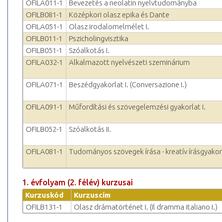
OFILA011-1
Bevezetés a neolatin nyelvtudományba
OFILB081-1
Középkori olasz epika és Dante
OFILA051-1
Olasz irodalomelmélet I.
OFILB011-1
Pszicholingvisztika
OFILB051-1
Szóalkotás I.
OFILA032-1
Alkalmazott nyelvészeti szeminárium
OFILA071-1
Beszédgyakorlat I. (Conversazione I.)
OFILA091-1
Műfordítási és szövegelemzési gyakorlat I.
OFILB052-1
Szóalkotás II.
OFILA081-1
Tudományos szövegek írása - kreatív írásgyakorl
1. évfolyam (2. félév) kurzusai
Kurzuskód
Kurzuscím
OFILB131-1
Olasz drámatörténet I. (Il dramma italiano I.)