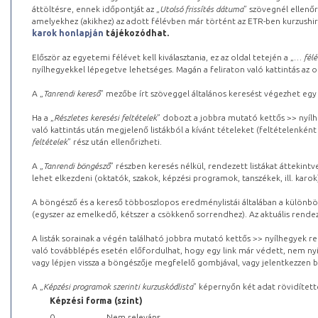
áttöltésre, ennek időpontját az „
Utolsó frissítés dátuma
” szövegnél ellenőr
amelyekhez (akikhez) az adott félévben már történt az ETR-ben kurzushi
karok honlapján
tájékozódhat.
Először az egyetemi félévet kell kiválasztania, ez az oldal tetején a „
… félé
nyílhegyekkel lépegetve lehetséges. Magán a feliraton való kattintás az old
A „
Tanrendi kereső
” mezőbe írt szöveggel általános keresést végezhet egy
Ha a „
Részletes keresési feltételek
” dobozt a jobbra mutató kettős >> nyílh
való kattintás után megjelenő listákból a kívánt tételeket (feltételenként
feltételek
” rész után ellenőrizheti.
A „
Tanrendi böngésző
” részben keresés nélkül, rendezett listákat áttekin
lehet elkezdeni (oktatók, szakok, képzési programok, tanszékek, ill. karok
A böngésző és a kereső többoszlopos eredménylistái általában a különböz
(egyszer az emelkedő, kétszer a csökkenő sorrendhez). Az aktuális rendez
A listák sorainak a végén található jobbra mutató kettős >> nyílhegyek r
való továbblépés esetén előfordulhat, hogy egy link már védett, nem nyi
vagy lépjen vissza a böngészője megfelelő gombjával, vagy jelentkezzen be
A „
Képzési programok szerinti kurzuskódlista
” képernyőn két adat rövidített
Képzési forma (szint)
0
Nem releváns