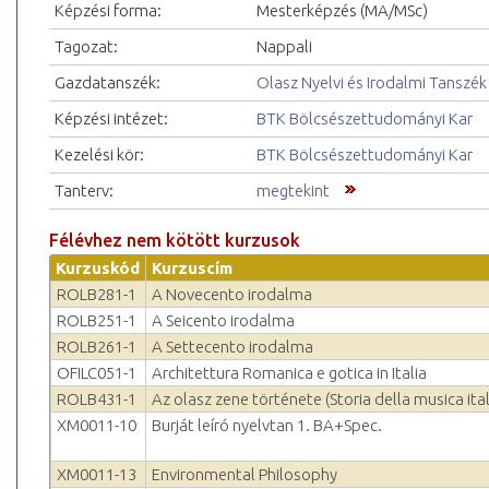
Képzési forma:
Mesterképzés (MA/MSc)
Tagozat:
Nappali
Gazdatanszék:
Olasz Nyelvi és Irodalmi Tanszék
Képzési intézet:
BTK Bölcsészettudományi Kar
Kezelési kör:
BTK Bölcsészettudományi Kar
Tanterv:
megtekint
Félévhez nem kötött kurzusok
Kurzuskód
Kurzuscím
ROLB281-1
A Novecento irodalma
ROLB251-1
A Seicento irodalma
ROLB261-1
A Settecento irodalma
OFILC051-1
Architettura Romanica e gotica in Italia
ROLB431-1
Az olasz zene története (Storia della musica ita
XM0011-10
Burját leíró nyelvtan 1. BA+Spec.
XM0011-13
Environmental Philosophy