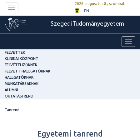
2026. augusztus 8., szombat
Toggle
EN
navigation
Szegedi Tudományegyetem
Toggl
navig
FELVETTEK
KLINIKAI KÖZPONT
FELVÉTELIZŐKNEK
FELVETT HALLGATÓKNAK
HALLGATÓKNAK
MUNKATÁRSAKNAK
ALUMNI
OKTATÁSI REND
Tanrend
Egyetemi tanrend