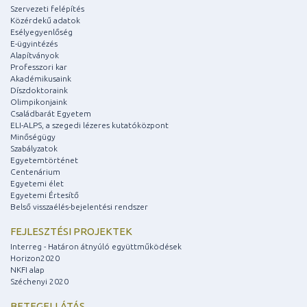
Szervezeti felépítés
Közérdekű adatok
Esélyegyenlőség
E-ügyintézés
Alapítványok
Professzori kar
Akadémikusaink
Díszdoktoraink
Olimpikonjaink
Családbarát Egyetem
ELI-ALPS, a szegedi lézeres kutatóközpont
Minőségügy
Szabályzatok
Egyetemtörténet
Centenárium
Egyetemi élet
Egyetemi Értesítő
Belső visszaélés-bejelentési rendszer
FEJLESZTÉSI PROJEKTEK
Interreg - Határon átnyúló együttműködések
Horizon2020
NKFI alap
Széchenyi 2020
BETEGELLÁTÁS