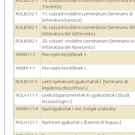
ROLB222-1
14. századi irodalmi szeminárium (Letteratura d
Trecento)
ROLB252-1
17. századi irodalmi szeminárium (Seminario di
letteratura barocca)
ROLB262-1
18. századi irodalmi szeminárium (Seminario del
letteratura del Settecento)
ROLB282-1
20. század - irodalmi szeminárium (Seminario su
letteratura del Novecento)
XM0011-2
Finn nyelv kezdőknek 1.
XM0011-1
Finn nyelv kezdőknek 1.
ROLB131-1
Leíró nyelvészeti gyakorlatok I. (Seminario di
linguistica descrittiva I.)
ROLA111-1
Lexikológiai ismeretek és gyakorlatok I.(Studi
lesssicologici I.)
XM0011-14
Nyelvgyakorlat I. MA, bolgár szakirány
ROLA121-1
Nyelvtani gyakorlat I. (Esercizi di lingua I.)