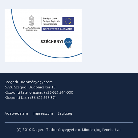
Szegedi Tudományegyetem
6720 Szeged, Dugonics tér 13.
Központi telefonszám: (+36-62) 544-000
Központi fax: (+36-62) 546-371
Adatvédelem
Impresszum
Segítség
(C) 2010 Szegedi Tudományegyetem. Minden jog fenntartva.