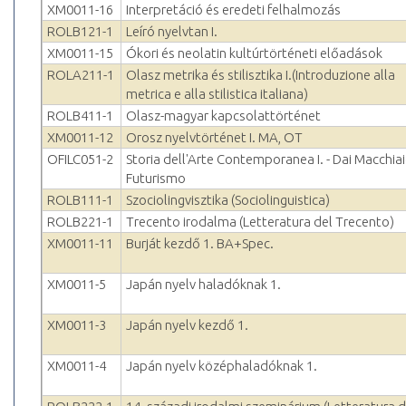
XM0011-16
Interpretáció és eredeti felhalmozás
ROLB121-1
Leíró nyelvtan I.
XM0011-15
Ókori és neolatin kultúrtörténeti előadások
ROLA211-1
Olasz metrika és stilisztika I.(Introduzione alla
metrica e alla stilistica italiana)
ROLB411-1
Olasz-magyar kapcsolattörténet
XM0011-12
Orosz nyelvtörténet I. MA, OT
OFILC051-2
Storia dell'Arte Contemporanea I. - Dai Macchiaio
Futurismo
ROLB111-1
Szociolingvisztika (Sociolinguistica)
ROLB221-1
Trecento irodalma (Letteratura del Trecento)
XM0011-11
Burját kezdő 1. BA+Spec.
XM0011-5
Japán nyelv haladóknak 1.
XM0011-3
Japán nyelv kezdő 1.
XM0011-4
Japán nyelv középhaladóknak 1.