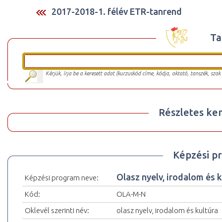
2017-2018-1. félév ETR-tanrend
Ta
Kérjük, írja be a keresett adat (kurzuskód címe, kódja, oktató, tanszék, szak
Részletes ker
Képzési p
Olasz nyelv, irodalom és
Képzési program neve:
Kód:
OLA-M-N
Oklevél szerinti név:
olasz nyelv, irodalom és kultúra