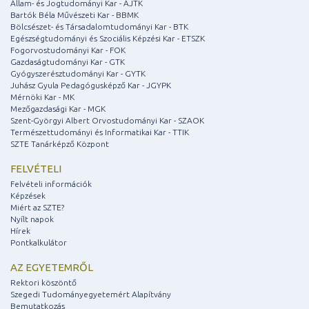
Állam- és Jogtudományi Kar - ÁJTK
Bartók Béla Művészeti Kar - BBMK
Bölcsészet- és Társadalomtudományi Kar - BTK
Egészségtudományi és Szociális Képzési Kar - ETSZK
Fogorvostudományi Kar - FOK
Gazdaságtudományi Kar - GTK
Gyógyszerésztudományi Kar - GYTK
Juhász Gyula Pedagógusképző Kar - JGYPK
Mérnöki Kar - MK
Mezőgazdasági Kar - MGK
Szent-Györgyi Albert Orvostudományi Kar - SZAOK
Természettudományi és Informatikai Kar - TTIK
SZTE Tanárképző Központ
FELVÉTELI
Felvételi információk
Képzések
Miért az SZTE?
Nyílt napok
Hírek
Pontkalkulátor
AZ EGYETEMRŐL
Rektori köszöntő
Szegedi Tudományegyetemért Alapítvány
Bemutatkozás