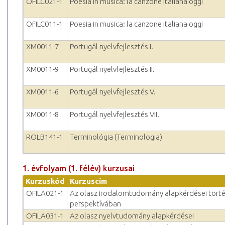
OFILC021-1
Poesia in musica: la canzone italiana oggi
OFILC011-1
Poesia in musica: la canzone italiana oggi
XM0011-7
Portugál nyelvfejlesztés I.
XM0011-9
Portugál nyelvfejlesztés II.
XM0011-6
Portugál nyelvfejlesztés V.
XM0011-8
Portugál nyelvfejlesztés VII.
ROLB141-1
Terminológia (Terminologia)
1. évfolyam (1. félév) kurzusai
Kurzuskód
Kurzuscím
OFILA021-1
Az olasz irodalomtudomány alapkérdései törté
perspektívában
OFILA031-1
Az olasz nyelvtudomány alapkérdései