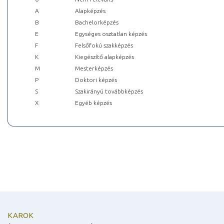
A
Alapképzés
B
Bachelorképzés
E
Egységes osztatlan képzés
F
Felsőfokú szakképzés
K
Kiegészítő alapképzés
M
Mesterképzés
P
Doktori képzés
S
Szakirányú továbbképzés
X
Egyéb képzés
KAROK