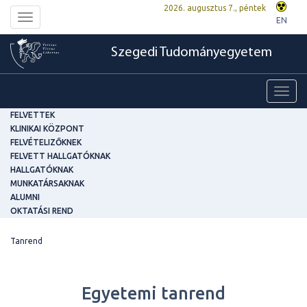
2026. augusztus 7., péntek
Toggle
EN
navigation
Szegedi Tudományegyetem
Toggl
navig
FELVETTEK
KLINIKAI KÖZPONT
FELVÉTELIZŐKNEK
FELVETT HALLGATÓKNAK
HALLGATÓKNAK
MUNKATÁRSAKNAK
ALUMNI
OKTATÁSI REND
Tanrend
Egyetemi tanrend