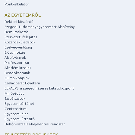
Pontkalkulátor
AZ EGYETEMRŐL
Rektori köszöntő
Szegedi Tudományegyetemért Alapítvány
Bemutatkozás
Szervezeti felépítés
Közérdekű adatok
Esélyegyenlőség
E-ügyintézés
Alapítványok
Professzori kar
Akadémikusaink
Díszdoktoraink
Olimpikonjaink
Családbarát Egyetem
ELI-ALPS, a szegedi lézeres kutatóközpont
Minőségügy
Szabályzatok
Egyetemtörténet
Centenárium
Egyetemi élet
Egyetemi Értesítő
Belső visszaélés-bejelentési rendszer
FEJLESZTÉSI PROJEKTEK