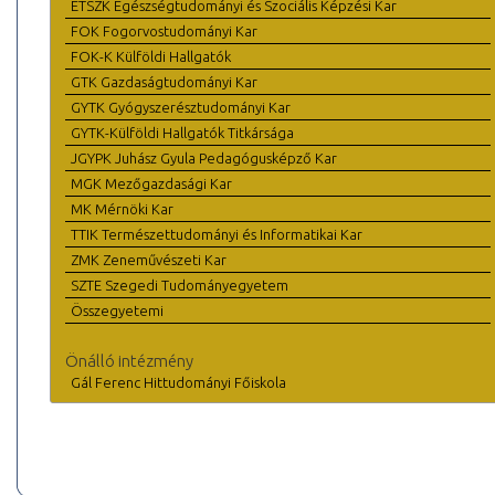
ETSZK Egészségtudományi és Szociális Képzési Kar
FOK Fogorvostudományi Kar
FOK-K Külföldi Hallgatók
GTK Gazdaságtudományi Kar
GYTK Gyógyszerésztudományi Kar
GYTK-Külföldi Hallgatók Titkársága
JGYPK Juhász Gyula Pedagógusképző Kar
MGK Mezőgazdasági Kar
MK Mérnöki Kar
TTIK Természettudományi és Informatikai Kar
ZMK Zeneművészeti Kar
SZTE Szegedi Tudományegyetem
Összegyetemi
Önálló intézmény
Gál Ferenc Hittudományi Főiskola