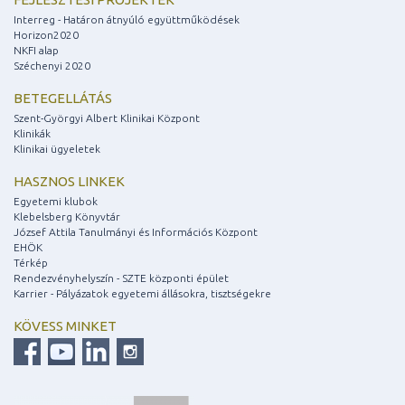
Interreg - Határon átnyúló együttműködések
Horizon2020
NKFI alap
Széchenyi 2020
BETEGELLÁTÁS
Szent-Györgyi Albert Klinikai Központ
Klinikák
Klinikai ügyeletek
HASZNOS LINKEK
Egyetemi klubok
Klebelsberg Könyvtár
József Attila Tanulmányi és Információs Központ
EHÖK
Térkép
Rendezvényhelyszín - SZTE központi épület
Karrier - Pályázatok egyetemi állásokra, tisztségekre
KÖVESS MINKET