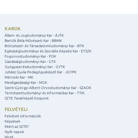
KAROK
Állam- és Jogtudományi Kar - ÁJTK
Bartók Béla Művészeti Kar - BBMK
Bölcsészet- és Társadalomtudományi Kar - BTK
Egészségtudományi és Szociális Képzési Kar - ETSZK
Fogorvostudományi Kar - FOK
Gazdaságtudományi Kar - GTK
Gyógyszerésztudományi Kar - GYTK
Juhász Gyula Pedagógusképző Kar - JGYPK
Mérnöki Kar - MK
Mezőgazdasági Kar - MGK
Szent-Györgyi Albert Orvostudományi Kar - SZAOK
Természettudományi és Informatikai Kar - TTIK
SZTE Tanárképző Központ
FELVÉTELI
Felvételi információk
Képzések
Miért az SZTE?
Nyílt napok
Hírek