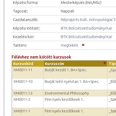
Képzési forma:
Mesterképzés (MA/MSc)
Tagozat:
Nappali
Gazdatanszék:
Néprajzi és Kult. Antropológiai 
Képzési intézet:
BTK Bölcsészettudományi Kar
Kezelési kör:
BTK Bölcsészettudományi Kar
Tanterv:
megtekint
Félévhez nem kötött kurzusok
Kurzuskód
Kurzuscím
Típ
XM0011-11
Burját kezdő 1. BA+Spec.
_Gy
XM0011-10
Burját leíró nyelvtan 1. BA+Spec.
_El
XM0011-13
Environmental Philosophy
_El
XM0011-2
Finn nyelv kezdőknek 1.
_Sz
XM0011-1
Finn nyelv kezdőknek 1.
_Sz