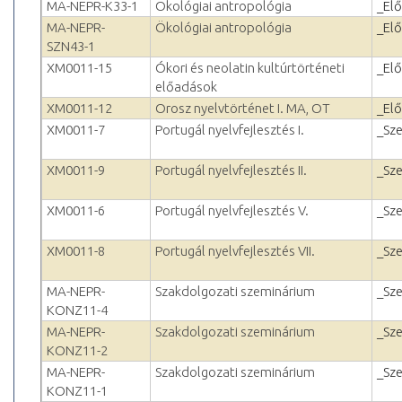
MA-NEPR-K33-1
Ökológiai antropológia
_El
MA-NEPR-
Ökológiai antropológia
_El
SZN43-1
XM0011-15
Ókori és neolatin kultúrtörténeti
_El
előadások
XM0011-12
Orosz nyelvtörténet I. MA, OT
_El
XM0011-7
Portugál nyelvfejlesztés I.
_Sz
XM0011-9
Portugál nyelvfejlesztés II.
_Sz
XM0011-6
Portugál nyelvfejlesztés V.
_Sz
XM0011-8
Portugál nyelvfejlesztés VII.
_Sz
MA-NEPR-
Szakdolgozati szeminárium
_Sz
KONZ11-4
MA-NEPR-
Szakdolgozati szeminárium
_Sz
KONZ11-2
MA-NEPR-
Szakdolgozati szeminárium
_Sz
KONZ11-1