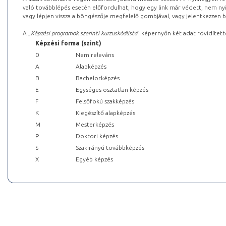
való továbblépés esetén előfordulhat, hogy egy link már védett, nem nyi
vagy lépjen vissza a böngészője megfelelő gombjával, vagy jelentkezzen be
A „
Képzési programok szerinti kurzuskódlista
” képernyőn két adat rövidített
Képzési forma (szint)
0
Nem releváns
A
Alapképzés
B
Bachelorképzés
E
Egységes osztatlan képzés
F
Felsőfokú szakképzés
K
Kiegészítő alapképzés
M
Mesterképzés
P
Doktori képzés
S
Szakirányú továbbképzés
X
Egyéb képzés