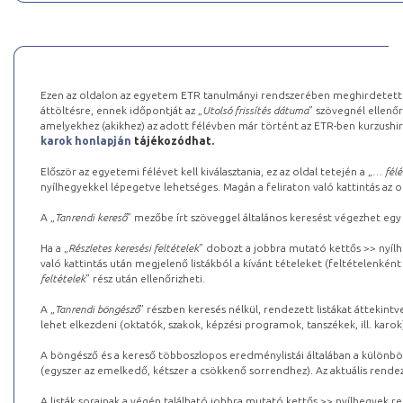
Ezen az oldalon az egyetem ETR tanulmányi rendszerében meghirdetett k
áttöltésre, ennek időpontját az „
Utolsó frissítés dátuma
” szövegnél ellenőr
amelyekhez (akikhez) az adott félévben már történt az ETR-ben kurzushi
karok honlapján
tájékozódhat.
Először az egyetemi félévet kell kiválasztania, ez az oldal tetején a „
… félé
nyílhegyekkel lépegetve lehetséges. Magán a feliraton való kattintás az old
A „
Tanrendi kereső
” mezőbe írt szöveggel általános keresést végezhet egy
Ha a „
Részletes keresési feltételek
” dobozt a jobbra mutató kettős >> nyílh
való kattintás után megjelenő listákból a kívánt tételeket (feltételenként
feltételek
” rész után ellenőrizheti.
A „
Tanrendi böngésző
” részben keresés nélkül, rendezett listákat áttekin
lehet elkezdeni (oktatók, szakok, képzési programok, tanszékek, ill. karok
A böngésző és a kereső többoszlopos eredménylistái általában a különböz
(egyszer az emelkedő, kétszer a csökkenő sorrendhez). Az aktuális rendez
A listák sorainak a végén található jobbra mutató kettős >> nyílhegyek r