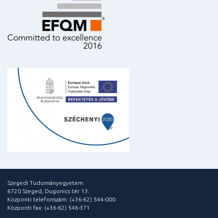
Szegedi Tudományegyetem
6720 Szeged, Dugonics tér 13.
Központi telefonszám: (+36-62) 544-000
Központi fax: (+36-62) 546-371