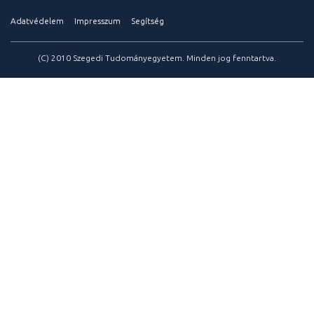
Adatvédelem
Impresszum
Segítség
(C) 2010 Szegedi Tudományegyetem. Minden jog fenntartva.