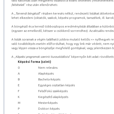
való kattintás után megjelenő listákból a kívánt tételeket (feltételenként
feltételek
” rész után ellenőrizheti.
A „
Tanrendi böngésző
” részben keresés nélkül, rendezett listákat áttekin
lehet elkezdeni (oktatók, szakok, képzési programok, tanszékek, ill. karok
A böngésző és a kereső többoszlopos eredménylistái általában a különböz
(egyszer az emelkedő, kétszer a csökkenő sorrendhez). Az aktuális rendez
A listák sorainak a végén található jobbra mutató kettős >> nyílhegyek r
való továbblépés esetén előfordulhat, hogy egy link már védett, nem nyi
vagy lépjen vissza a böngészője megfelelő gombjával, vagy jelentkezzen be
A „
Képzési programok szerinti kurzuskódlista
” képernyőn két adat rövidített
Képzési forma (szint)
0
Nem releváns
A
Alapképzés
B
Bachelorképzés
E
Egységes osztatlan képzés
F
Felsőfokú szakképzés
K
Kiegészítő alapképzés
M
Mesterképzés
P
Doktori képzés