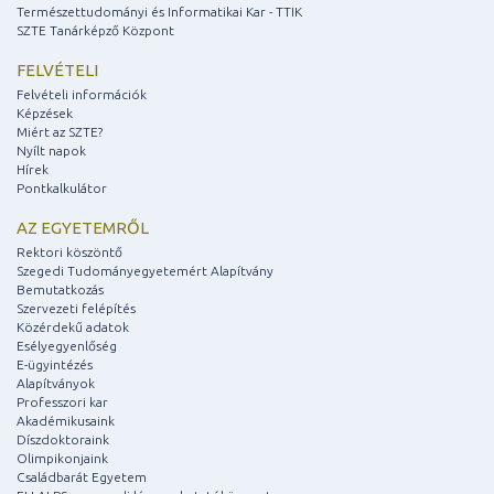
Természettudományi és Informatikai Kar - TTIK
SZTE Tanárképző Központ
FELVÉTELI
Felvételi információk
Képzések
Miért az SZTE?
Nyílt napok
Hírek
Pontkalkulátor
AZ EGYETEMRŐL
Rektori köszöntő
Szegedi Tudományegyetemért Alapítvány
Bemutatkozás
Szervezeti felépítés
Közérdekű adatok
Esélyegyenlőség
E-ügyintézés
Alapítványok
Professzori kar
Akadémikusaink
Díszdoktoraink
Olimpikonjaink
Családbarát Egyetem