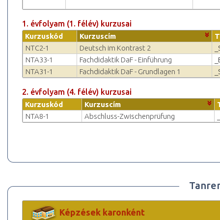
1. évfolyam (1. félév) kurzusai
Kurzuskód
Kurzuscím
T
NTC2-1
Deutsch im Kontrast 2
_
NTA33-1
Fachdidaktik DaF - Einführung
_
NTA31-1
Fachdidaktik DaF - Grundlagen 1
_
2. évfolyam (4. félév) kurzusai
Kurzuskód
Kurzuscím
NTA8-1
Abschluss-Zwischenprüfung
Tanre
Képzések karonként