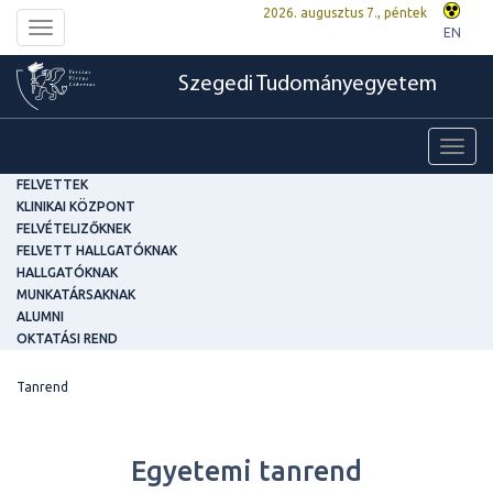
2026. augusztus 7., péntek
Toggle
EN
navigation
Szegedi Tudományegyetem
Toggl
navig
FELVETTEK
KLINIKAI KÖZPONT
FELVÉTELIZŐKNEK
FELVETT HALLGATÓKNAK
HALLGATÓKNAK
MUNKATÁRSAKNAK
ALUMNI
OKTATÁSI REND
Tanrend
Egyetemi tanrend