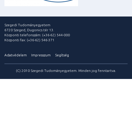
Szegedi Tudományegyetem
6720 Szeged, Dugonics tér 13.
Központi telefonszám: (+36-62) 544-000
Központi fax: (+36-62) 546-371
Adatvédelem
Impresszum
Segítség
(C) 2010 Szegedi Tudományegyetem. Minden jog fenntartva.