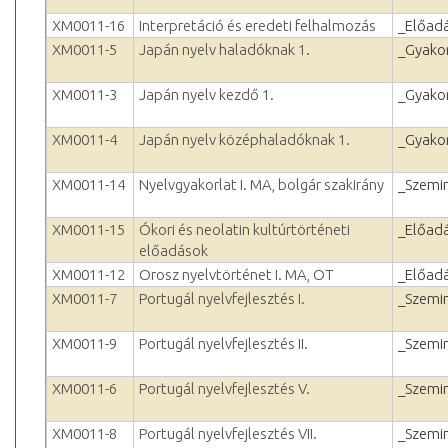
XM0011-16
Interpretáció és eredeti felhalmozás
_Előad
XM0011-5
Japán nyelv haladóknak 1.
_Gyakor
XM0011-3
Japán nyelv kezdő 1.
_Gyakor
XM0011-4
Japán nyelv középhaladóknak 1.
_Gyakor
XM0011-14
Nyelvgyakorlat I. MA, bolgár szakirány
_Szemi
XM0011-15
Ókori és neolatin kultúrtörténeti
_Előad
előadások
XM0011-12
Orosz nyelvtörténet I. MA, OT
_Előad
XM0011-7
Portugál nyelvfejlesztés I.
_Szemi
XM0011-9
Portugál nyelvfejlesztés II.
_Szemi
XM0011-6
Portugál nyelvfejlesztés V.
_Szemi
XM0011-8
Portugál nyelvfejlesztés VII.
_Szemi