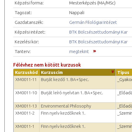
Képzési forma:
Mesterképzés (MA/MSc)
Tagozat:
Nappali
Gazdatanszék:
Germán Filológiai Intézet
Képzési intézet:
BTK Bölcsészettudományi Kar
Kezelési kör:
BTK Bölcsészettudományi Kar
Tanterv:
megtekint
Félévhez nem kötött kurzusok
Kurzuskód
Kurzuscím
Típus
XM0011-11
Burját kezdő 1. BA+Spec.
_Gyakor
XM0011-10
Burját leíró nyelvtan 1. BA+Spec.
_Előad
XM0011-13
Environmental Philosophy
_Előad
XM0011-2
Finn nyelv kezdőknek 1.
_Szemi
XM0011-1
Finn nyelv kezdőknek 1.
_Szemi