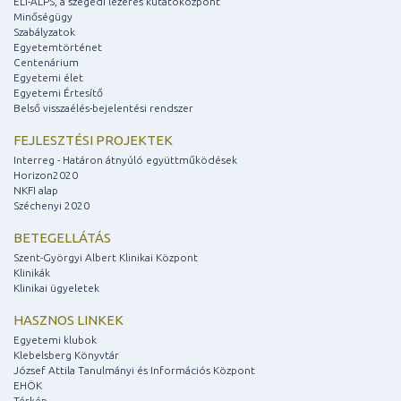
ELI-ALPS, a szegedi lézeres kutatóközpont
Minőségügy
Szabályzatok
Egyetemtörténet
Centenárium
Egyetemi élet
Egyetemi Értesítő
Belső visszaélés-bejelentési rendszer
FEJLESZTÉSI PROJEKTEK
Interreg - Határon átnyúló együttműködések
Horizon2020
NKFI alap
Széchenyi 2020
BETEGELLÁTÁS
Szent-Györgyi Albert Klinikai Központ
Klinikák
Klinikai ügyeletek
HASZNOS LINKEK
Egyetemi klubok
Klebelsberg Könyvtár
József Attila Tanulmányi és Információs Központ
EHÖK
Térkép