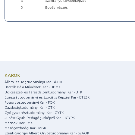
S
Szakirányú továbbképzés
X
Egyéb képzés
KAROK
Állam- és Jogtudományi Kar - ÁJTK
Bartók Béla Művészeti Kar - BBMK
Bölcsészet- és Társadalomtudományi Kar - BTK
Egészségtudományi és Szociális Képzési Kar - ETSZK
Fogorvostudományi Kar - FOK
Gazdaságtudományi Kar - GTK
Gyógyszerésztudományi Kar - GYTK
Juhász Gyula Pedagógusképző Kar - JGYPK
Mérnöki Kar - MK
Mezőgazdasági Kar - MGK
Szent-Györgyi Albert Orvostudományi Kar - SZAOK