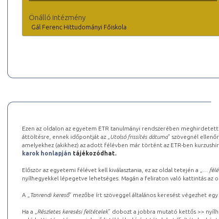
Önálló intézmény
Gál Ferenc Hittudományi Főiskola
Ezen az oldalon az egyetem ETR tanulmányi rendszerében meghirdetett k
áttöltésre, ennek időpontját az „
Utolsó frissítés dátuma
” szövegnél ellenőr
amelyekhez (akikhez) az adott félévben már történt az ETR-ben kurzushi
karok honlapján
tájékozódhat.
Először az egyetemi félévet kell kiválasztania, ez az oldal tetején a „
… félé
nyílhegyekkel lépegetve lehetséges. Magán a feliraton való kattintás az old
A „
Tanrendi kereső
” mezőbe írt szöveggel általános keresést végezhet egy
Ha a „
Részletes keresési feltételek
” dobozt a jobbra mutató kettős >> nyílh