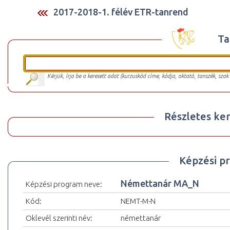
2017-2018-1. félév ETR-tanrend
Ta
Kérjük, írja be a keresett adat (kurzuskód címe, kódja, oktató, tanszék, szak
Részletes ker
Képzési p
Némettanár MA_N
Képzési program neve:
Kód:
NEMT-M-N
Oklevél szerinti név:
némettanár