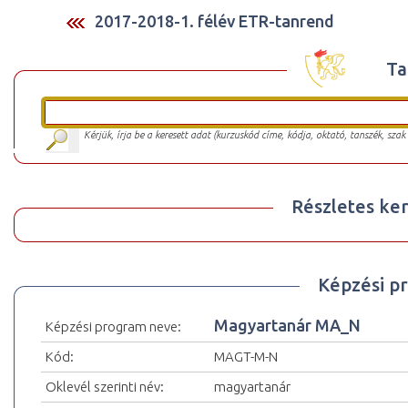
2017-2018-1. félév ETR-tanrend
Ta
Kérjük, írja be a keresett adat (kurzuskód címe, kódja, oktató, tanszék, szak
Részletes ker
Képzési p
Magyartanár MA_N
Képzési program neve:
Kód:
MAGT-M-N
Oklevél szerinti név:
magyartanár