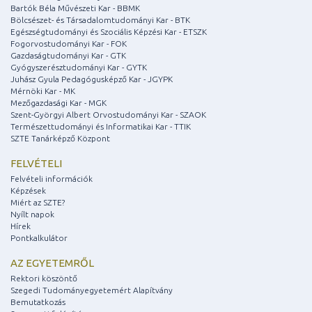
Bartók Béla Művészeti Kar - BBMK
Bölcsészet- és Társadalomtudományi Kar - BTK
Egészségtudományi és Szociális Képzési Kar - ETSZK
Fogorvostudományi Kar - FOK
Gazdaságtudományi Kar - GTK
Gyógyszerésztudományi Kar - GYTK
Juhász Gyula Pedagógusképző Kar - JGYPK
Mérnöki Kar - MK
Mezőgazdasági Kar - MGK
Szent-Györgyi Albert Orvostudományi Kar - SZAOK
Természettudományi és Informatikai Kar - TTIK
SZTE Tanárképző Központ
FELVÉTELI
Felvételi információk
Képzések
Miért az SZTE?
Nyílt napok
Hírek
Pontkalkulátor
AZ EGYETEMRŐL
Rektori köszöntő
Szegedi Tudományegyetemért Alapítvány
Bemutatkozás