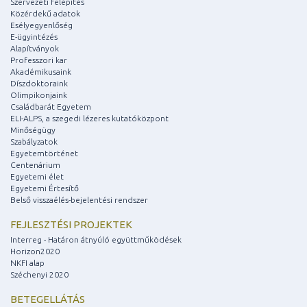
Szervezeti felépítés
Közérdekű adatok
Esélyegyenlőség
E-ügyintézés
Alapítványok
Professzori kar
Akadémikusaink
Díszdoktoraink
Olimpikonjaink
Családbarát Egyetem
ELI-ALPS, a szegedi lézeres kutatóközpont
Minőségügy
Szabályzatok
Egyetemtörténet
Centenárium
Egyetemi élet
Egyetemi Értesítő
Belső visszaélés-bejelentési rendszer
FEJLESZTÉSI PROJEKTEK
Interreg - Határon átnyúló együttműködések
Horizon2020
NKFI alap
Széchenyi 2020
BETEGELLÁTÁS