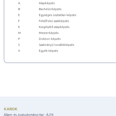
A
Alapképzés
B
Bachelorképzés
E
Egységes osztatlan képzés
F
Felsőfokú szakképzés
K
Kiegészítő alapképzés
M
Mesterképzés
P
Doktori képzés
S
Szakirányú továbbképzés
X
Egyéb képzés
KAROK
Állam- és Jogtudományi Kar - ÁJTK