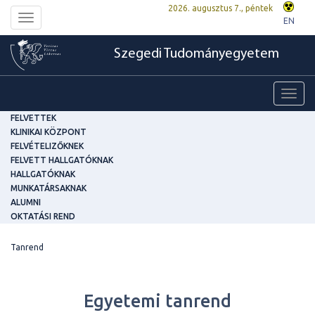
2026. augusztus 7., péntek
Toggle
EN
navigation
Szegedi Tudományegyetem
Toggl
navig
FELVETTEK
KLINIKAI KÖZPONT
FELVÉTELIZŐKNEK
FELVETT HALLGATÓKNAK
HALLGATÓKNAK
MUNKATÁRSAKNAK
ALUMNI
OKTATÁSI REND
Tanrend
Egyetemi tanrend