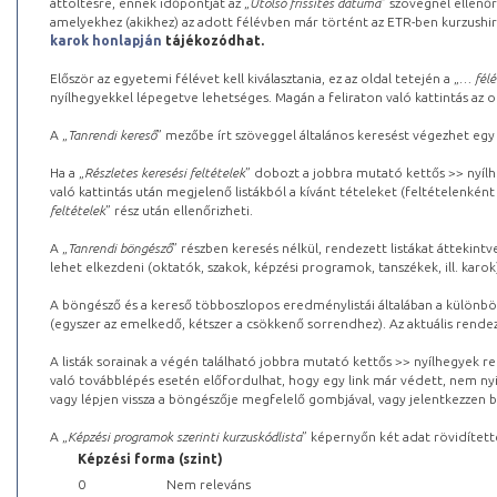
áttöltésre, ennek időpontját az „
Utolsó frissítés dátuma
” szövegnél ellenőr
amelyekhez (akikhez) az adott félévben már történt az ETR-ben kurzushi
karok honlapján
tájékozódhat.
Először az egyetemi félévet kell kiválasztania, ez az oldal tetején a „
… félé
nyílhegyekkel lépegetve lehetséges. Magán a feliraton való kattintás az old
A „
Tanrendi kereső
” mezőbe írt szöveggel általános keresést végezhet egy
Ha a „
Részletes keresési feltételek
” dobozt a jobbra mutató kettős >> nyílh
való kattintás után megjelenő listákból a kívánt tételeket (feltételenként
feltételek
” rész után ellenőrizheti.
A „
Tanrendi böngésző
” részben keresés nélkül, rendezett listákat áttekin
lehet elkezdeni (oktatók, szakok, képzési programok, tanszékek, ill. karok
A böngésző és a kereső többoszlopos eredménylistái általában a különböz
(egyszer az emelkedő, kétszer a csökkenő sorrendhez). Az aktuális rendez
A listák sorainak a végén található jobbra mutató kettős >> nyílhegyek r
való továbblépés esetén előfordulhat, hogy egy link már védett, nem nyi
vagy lépjen vissza a böngészője megfelelő gombjával, vagy jelentkezzen be
A „
Képzési programok szerinti kurzuskódlista
” képernyőn két adat rövidített
Képzési forma (szint)
0
Nem releváns