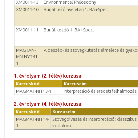
XM0011-13
Environmental Philosophy
XM0011-10
Burját leíró nyelvtan 1. BA+Spec.
XM0011-11
Burját kezdő 1. BA+Spec.
MAGTAN-
A beszéd- és szövegkutatás elmélete és gyako
MN-NYT41-
1
1. évfolyam (2. félév) kurzusai
Kurzuskód
Kurzuscím
MAGMAT-NIT13-1
Interpretáció és eredeti felhalmozás
2. évfolyam (4. félév) kurzusai
Kurzuskód
Kurzuscím
MAGMAT-NIT14-
Szövegolvasás és interpretáció: klassziku
1
irodalom