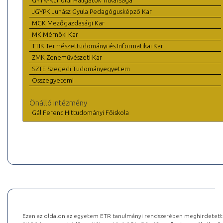
GYTK-Külföldi Hallgatók Titkársága
JGYPK Juhász Gyula Pedagógusképző Kar
MGK Mezőgazdasági Kar
MK Mérnöki Kar
TTIK Természettudományi és Informatikai Kar
ZMK Zeneművészeti Kar
SZTE Szegedi Tudományegyetem
Összegyetemi
Önálló intézmény
Gál Ferenc Hittudományi Főiskola
Ezen az oldalon az egyetem ETR tanulmányi rendszerében meghirdetett k