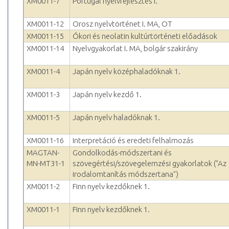
XM0011-7
Portugál nyelvfejlesztés I.
XM0011-12
Orosz nyelvtörténet I. MA, OT
XM0011-15
Ókori és neolatin kultúrtörténeti előadások
XM0011-14
Nyelvgyakorlat I. MA, bolgár szakirány
XM0011-4
Japán nyelv középhaladóknak 1.
XM0011-3
Japán nyelv kezdő 1.
XM0011-5
Japán nyelv haladóknak 1.
XM0011-16
Interpretáció és eredeti felhalmozás
MAGTAN-
Gondolkodás-módszertani és
MN-MT31-1
szövegértési/szövegelemzési gyakorlatok ("Az
irodalomtanítás módszertana")
XM0011-2
Finn nyelv kezdőknek 1.
XM0011-1
Finn nyelv kezdőknek 1.