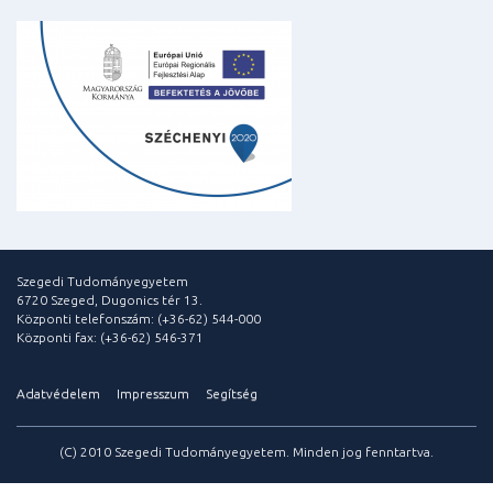
Szegedi Tudományegyetem
6720 Szeged, Dugonics tér 13.
Központi telefonszám: (+36-62) 544-000
Központi fax: (+36-62) 546-371
Adatvédelem
Impresszum
Segítség
(C) 2010 Szegedi Tudományegyetem. Minden jog fenntartva.