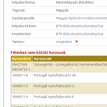
Képzési forma:
Mesterképzés (MA/MSc)
Tagozat:
Nappali
Gazdatanszék:
Magyar Nyelvi és Irodalmi Intéze
Képzési intézet:
BTK Bölcsészettudományi Kar
Kezelési kör:
BTK Bölcsészettudományi Kar
Tanterv:
megtekint
Félévhez nem kötött kurzusok
Kurzuskód
Kurzuscím
MAGTAN-
Szövegértés - szövegalkotás, hermeneutikai fe
MN-MT52-1
XM0011-8
Portugál nyelvfejlesztés VII.
XM0011-6
Portugál nyelvfejlesztés V.
XM0011-9
Portugál nyelvfejlesztés II.