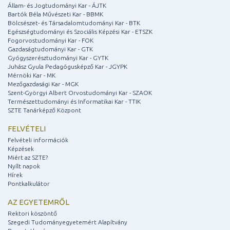
Állam- és Jogtudományi Kar - ÁJTK
Bartók Béla Művészeti Kar - BBMK
Bölcsészet- és Társadalomtudományi Kar - BTK
Egészségtudományi és Szociális Képzési Kar - ETSZK
Fogorvostudományi Kar - FOK
Gazdaságtudományi Kar - GTK
Gyógyszerésztudományi Kar - GYTK
Juhász Gyula Pedagógusképző Kar - JGYPK
Mérnöki Kar - MK
Mezőgazdasági Kar - MGK
Szent-Györgyi Albert Orvostudományi Kar - SZAOK
Természettudományi és Informatikai Kar - TTIK
SZTE Tanárképző Központ
FELVÉTELI
Felvételi információk
Képzések
Miért az SZTE?
Nyílt napok
Hírek
Pontkalkulátor
AZ EGYETEMRŐL
Rektori köszöntő
Szegedi Tudományegyetemért Alapítvány