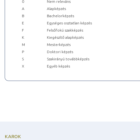
0
Nem releváns
A
Alapképzés
B
Bachelorképzés
E
Egységes osztatlan képzés
F
Felsőfokú szakképzés
K
Kiegészítő alapképzés
M
Mesterképzés
P
Doktori képzés
S
Szakirányú továbbképzés
X
Egyéb képzés
KAROK