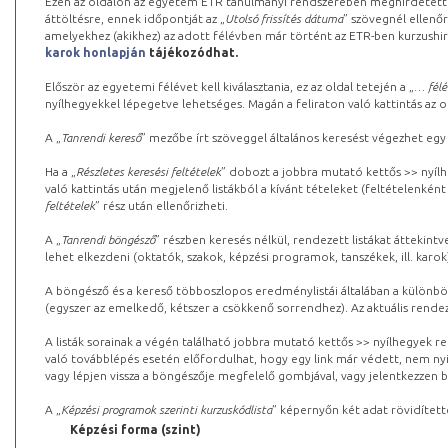
Ezen az oldalon az egyetem ETR tanulmányi rendszerében meghirdetett k
áttöltésre, ennek időpontját az „
Utolsó frissítés dátuma
” szövegnél ellenőr
amelyekhez (akikhez) az adott félévben már történt az ETR-ben kurzushi
karok honlapján
tájékozódhat.
Először az egyetemi félévet kell kiválasztania, ez az oldal tetején a „
… félé
nyílhegyekkel lépegetve lehetséges. Magán a feliraton való kattintás az old
A „
Tanrendi kereső
” mezőbe írt szöveggel általános keresést végezhet egy
Ha a „
Részletes keresési feltételek
” dobozt a jobbra mutató kettős >> nyílh
való kattintás után megjelenő listákból a kívánt tételeket (feltételenként
feltételek
” rész után ellenőrizheti.
A „
Tanrendi böngésző
” részben keresés nélkül, rendezett listákat áttekin
lehet elkezdeni (oktatók, szakok, képzési programok, tanszékek, ill. karok
A böngésző és a kereső többoszlopos eredménylistái általában a különböz
(egyszer az emelkedő, kétszer a csökkenő sorrendhez). Az aktuális rendez
A listák sorainak a végén található jobbra mutató kettős >> nyílhegyek r
való továbblépés esetén előfordulhat, hogy egy link már védett, nem nyi
vagy lépjen vissza a böngészője megfelelő gombjával, vagy jelentkezzen be
A „
Képzési programok szerinti kurzuskódlista
” képernyőn két adat rövidített
Képzési forma (szint)