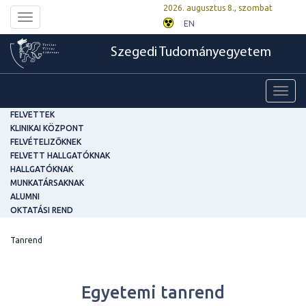
2026. augusztus 8., szombat
Toggle
EN
navigation
Szegedi Tudományegyetem
Toggl
navig
FELVETTEK
KLINIKAI KÖZPONT
FELVÉTELIZŐKNEK
FELVETT HALLGATÓKNAK
HALLGATÓKNAK
MUNKATÁRSAKNAK
ALUMNI
OKTATÁSI REND
Tanrend
Egyetemi tanrend