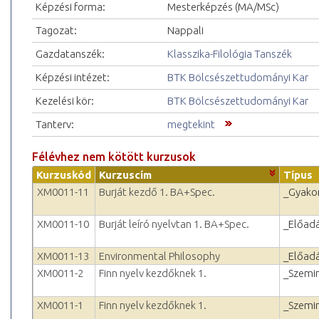
Képzési forma:
Mesterképzés (MA/MSc)
Tagozat:
Nappali
Gazdatanszék:
Klasszika-Filológia Tanszék
Képzési intézet:
BTK Bölcsészettudományi Kar
Kezelési kör:
BTK Bölcsészettudományi Kar
Tanterv:
megtekint
Félévhez nem kötött kurzusok
Kurzuskód
Kurzuscím
Típus
XM0011-11
Burját kezdő 1. BA+Spec.
_Gyakor
XM0011-10
Burját leíró nyelvtan 1. BA+Spec.
_Előad
XM0011-13
Environmental Philosophy
_Előad
XM0011-2
Finn nyelv kezdőknek 1.
_Szemi
XM0011-1
Finn nyelv kezdőknek 1.
_Szemi