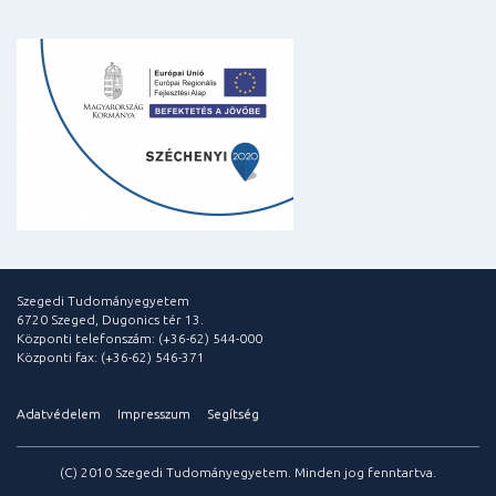
Szegedi Tudományegyetem
6720 Szeged, Dugonics tér 13.
Központi telefonszám: (+36-62) 544-000
Központi fax: (+36-62) 546-371
Adatvédelem
Impresszum
Segítség
(C) 2010 Szegedi Tudományegyetem. Minden jog fenntartva.