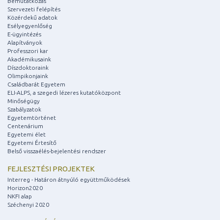
Bemutatkozás
Szervezeti felépítés
Közérdekű adatok
Esélyegyenlőség
E-ügyintézés
Alapítványok
Professzori kar
Akadémikusaink
Díszdoktoraink
Olimpikonjaink
Családbarát Egyetem
ELI-ALPS, a szegedi lézeres kutatóközpont
Minőségügy
Szabályzatok
Egyetemtörténet
Centenárium
Egyetemi élet
Egyetemi Értesítő
Belső visszaélés-bejelentési rendszer
FEJLESZTÉSI PROJEKTEK
Interreg - Határon átnyúló együttműködések
Horizon2020
NKFI alap
Széchenyi 2020