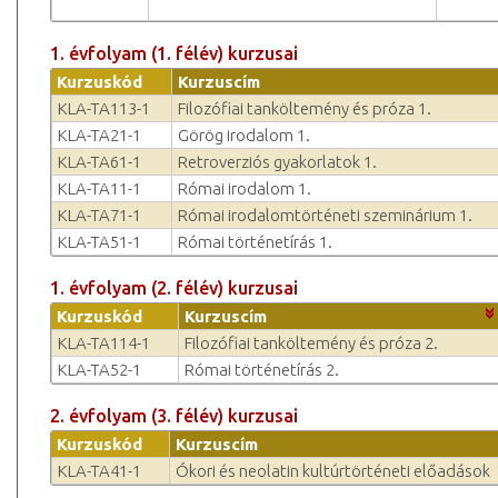
1. évfolyam (1. félév) kurzusai
Kurzuskód
Kurzuscím
KLA-TA113-1
Filozófiai tanköltemény és próza 1.
KLA-TA21-1
Görög irodalom 1.
KLA-TA61-1
Retroverziós gyakorlatok 1.
KLA-TA11-1
Római irodalom 1.
KLA-TA71-1
Római irodalomtörténeti szeminárium 1.
KLA-TA51-1
Római történetírás 1.
1. évfolyam (2. félév) kurzusai
Kurzuskód
Kurzuscím
KLA-TA114-1
Filozófiai tanköltemény és próza 2.
KLA-TA52-1
Római történetírás 2.
2. évfolyam (3. félév) kurzusai
Kurzuskód
Kurzuscím
KLA-TA41-1
Ókori és neolatin kultúrtörténeti előadások