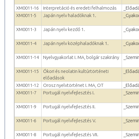
XM0011-16
Interpretáció és eredeti felhalmozás
_Előad
XM0011-5
Japán nyelv haladóknak 1.
_Gyakor
XM0011-3
Japán nyelv kezdő 1.
_Gyakor
XM0011-4
Japán nyelv középhaladóknak 1.
_Gyakor
XM0011-14
Nyelvgyakorlat I. MA, bolgár szakirány
_Szemi
XM0011-15
Ókori és neolatin kultúrtörténeti
_Előad
előadások
XM0011-12
Orosz nyelvtörténet I. MA, OT
_Előad
XM0011-7
Portugál nyelvfejlesztés I.
_Szemi
XM0011-9
Portugál nyelvfejlesztés II.
_Szemi
XM0011-6
Portugál nyelvfejlesztés V.
_Szemi
XM0011-8
Portugál nyelvfejlesztés VII.
_Szemi