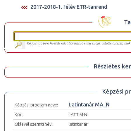
2017-2018-1. félév ETR-tanrend
Ta
Kérjük, írja be a keresett adat (kurzuskód címe, kódja, oktató, tanszék, szak
Részletes ker
Képzési p
Latintanár MA_N
Képzési program neve:
Kód:
LATT-M-N
Oklevél szerinti név:
latintanár