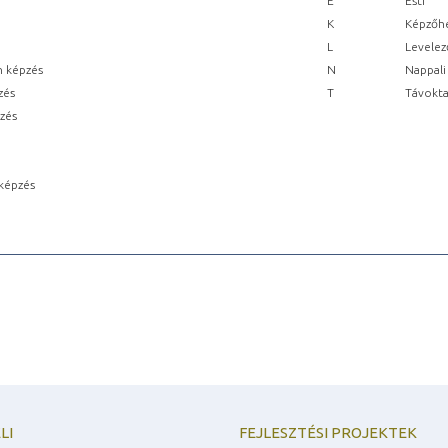
E
Esti
K
Képzőhe
L
Levelez
n képzés
N
Nappali
zés
T
Távokta
pzés
képzés
LI
FEJLESZTÉSI PROJEKTEK