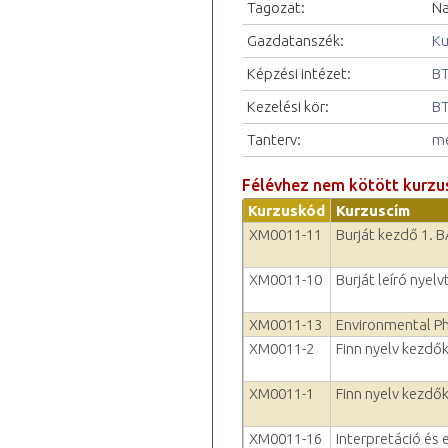
Tagozat:
Na
Gazdatanszék:
Ku
Képzési intézet:
BT
Kezelési kör:
BT
Tanterv:
me
Félévhez nem kötött kurzu
Kurzuskód
Kurzuscím
XM0011-11
Burját kezdő 1. 
XM0011-10
Burját leíró nyel
XM0011-13
Environmental P
XM0011-2
Finn nyelv kezdők
XM0011-1
Finn nyelv kezdők
XM0011-16
Interpretáció és 