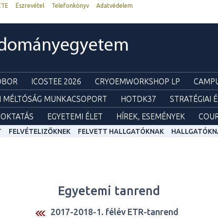
ZTE
Észrevétel
Telefonkönyv
Adatvédelem
udományegyetem
ZOBOR
ICOSTEE 2026
CRYOEMWORKSHOP LP
CAMPU
I MÉLTÓSÁG MUNKACSOPORT
HOTDK37
STRATÉGIAI 
OKTATÁS
EGYETEMI ÉLET
HÍREK, ESEMÉNYEK
COUR
T
FELVÉTELIZŐKNEK
FELVETT HALLGATÓKNAK
HALLGATÓKN
Egyetemi tanrend
2017-2018-1. félév ETR-tanrend