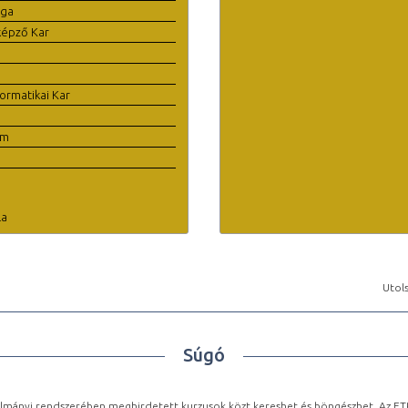
ága
képző Kar
ormatikai Kar
em
la
Utols
Súgó
lmányi rendszerében meghirdetett kurzusok közt kereshet és böngészhet. Az ETR