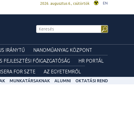
EN
2026. augusztus 6., csütörtök
S IRÁNYTŰ
NANOMŰANYAG KÖZPONT
ÉS FEJLESZTÉSI FŐIGAZGATÓSÁG
HR PORTÁL
SERA FOR SZTE
AZ EGYETEMRŐL
AK
MUNKATÁRSAKNAK
ALUMNI
OKTATÁSI REND