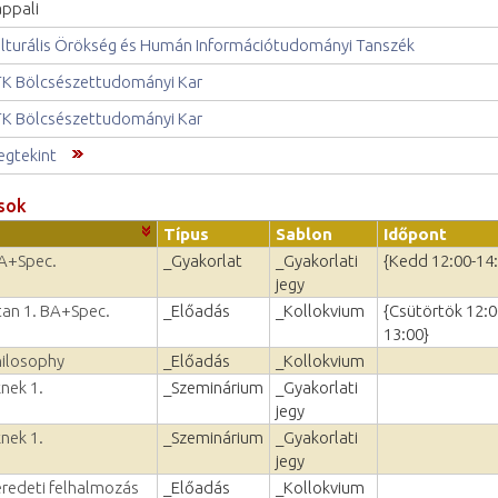
ppali
lturális Örökség és Humán Információtudományi Tanszék
K Bölcsészettudományi Kar
K Bölcsészettudományi Kar
gtekint
sok
Típus
Sablon
Időpont
BA+Spec.
_Gyakorlat
_Gyakorlati
{Kedd 12:00-14
jegy
vtan 1. BA+Spec.
_Előadás
_Kollokvium
{Csütörtök 12:0
13:00}
hilosophy
_Előadás
_Kollokvium
nek 1.
_Szeminárium
_Gyakorlati
jegy
nek 1.
_Szeminárium
_Gyakorlati
jegy
eredeti felhalmozás
_Előadás
_Kollokvium