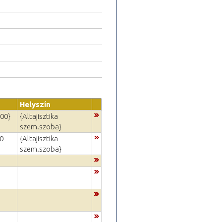
Helyszín
:00}
{Altajisztika
szem.szoba}
0-
{Altajisztika
szem.szoba}