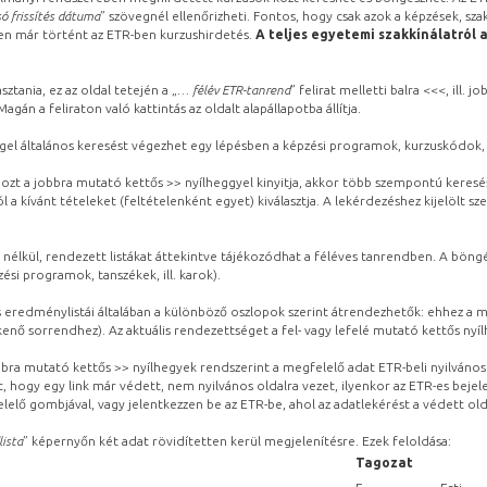
ó frissítés dátuma
” szövegnél ellenőrizheti. Fontos, hogy csak azok a képzések, sza
ben már történt az ETR-ben kurzushirdetés.
A teljes egyetemi szakkínálatról 
sztania, ez az oldal tetején a „
… félév ETR-tanrend
” felirat melletti balra <<<, ill.
gán a feliraton való kattintás az oldalt alapállapotba állítja.
gel általános keresést végezhet egy lépésben a képzési programok, kurzuskódok, 
ozt a jobbra mutató kettős >> nyílheggyel kinyitja, akkor több szempontú keresé
l a kívánt tételeket (feltételenként egyet) kiválasztja. A lekérdezéshez kijelölt s
 nélkül, rendezett listákat áttekintve tájékozódhat a féléves tanrendben. A böng
ési programok, tanszékek, ill. karok).
eredménylistái általában a különböző oszlopok szerint átrendezhetők: ehhez a me
kenő sorrendhez). Az aktuális rendezettséget a fel- vagy lefelé mutató kettős nyí
obbra mutató kettős >> nyílhegyek rendszerint a megfelelő adat ETR-beli nyilváno
, hogy egy link már védett, nem nyilvános oldalra vezet, ilyenkor az ETR-es beje
lelő gombjával, vagy jelentkezzen be az ETR-be, ahol az adatlekérést a védett olda
lista
” képernyőn két adat rövidítetten kerül megjelenítésre. Ezek feloldása:
Tagozat