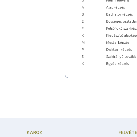
0
Nem releváns
A
Alapképzés
B
Bachelorképzés
E
Egységes osztatla
F
Felsőfokú szakkép
K
Kiegészítő alapké
M
Mesterképzés
P
Doktori képzés
S
Szakirányú tovább
X
Egyéb képzés
KAROK
FELVÉTE