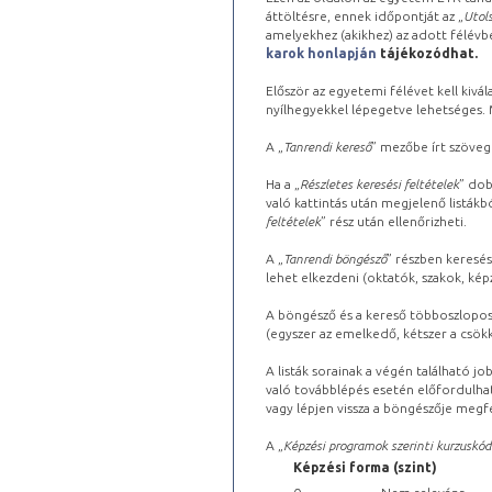
áttöltésre, ennek időpontját az „
Utols
amelyekhez (akikhez) az adott félév
karok honlapján
tájékozódhat.
Először az egyetemi félévet kell kivála
nyílhegyekkel lépegetve lehetséges. Ma
A „
Tanrendi kereső
” mezőbe írt szöveg
Ha a „
Részletes keresési feltételek
” dob
való kattintás után megjelenő listákbó
feltételek
” rész után ellenőrizheti.
A „
Tanrendi böngésző
” részben keresés
lehet elkezdeni (oktatók, szakok, képz
A böngésző és a kereső többoszlopos 
(egyszer az emelkedő, kétszer a csök
A listák sorainak a végén található j
való továbblépés esetén előfordulhat
vagy lépjen vissza a böngészője megfe
A „
Képzési programok szerinti kurzuskód
Képzési forma (szint)