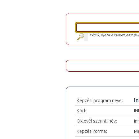
Kérjük, írja be a keresett adat (k
I
Képzési program neve:
Kód:
IN
Oklevél szerinti név:
in
Képzési forma:
Me