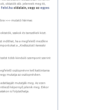
kok, oktatók stb. jelennek meg itt,
a
felvi.hu
oldalain, vagy az
egyes
 jobbra >>> mutató hármas
oktatók, szakok és tanszékek közt.
st indíthat, ha a megfelelő mezőkre
zempontokat a „
Kiválasztott keresési
észést több kiinduló szempont szerint
gfelelő oszlopnévre kell kattintania
lhegy mutatja az oszlopnévben.
s adatlapját mutatják meg. Az ezen
lentkező képernyő jelenik meg. Ekkor
lakon is folytathatja.