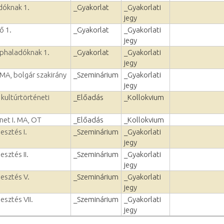
dóknak 1.
_Gyakorlat
_Gyakorlati
jegy
ő 1.
_Gyakorlat
_Gyakorlati
jegy
éphaladóknak 1.
_Gyakorlat
_Gyakorlati
jegy
 MA, bolgár szakirány
_Szeminárium
_Gyakorlati
jegy
 kultúrtörténeti
_Előadás
_Kollokvium
net I. MA, OT
_Előadás
_Kollokvium
esztés I.
_Szeminárium
_Gyakorlati
jegy
esztés II.
_Szeminárium
_Gyakorlati
jegy
lesztés V.
_Szeminárium
_Gyakorlati
jegy
esztés VII.
_Szeminárium
_Gyakorlati
jegy