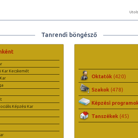
Utols
Tanrendi böngésző
nként
ar
i Kar Kecskemét
Oktatók
(420)
Kar
ga
Szakok
(478)
t
Képzési programo
ciális Képzési Kar
Tanszékek
(45)
ar