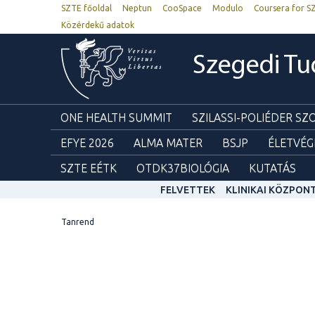
SZTE főoldal
Neptun
CooSpace
Modulo
Coursera for S
Közérdekű adatok
Szegedi T
ONE HEALTH SUMMIT
SZILASSI-POLIÉDER S
EFYE 2026
ALMA MATER
BSJP
ÉLETVÉG
SZTE EÉTK
OTDK37BIOLÓGIA
KUTATÁS
FELVETTEK
KLINIKAI KÖZPON
Tanrend