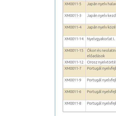
XM0011-5
Japán nyelv hala
XM0011-3
Japán nyelv kezd
XM0011-4
Japán nyelv köz
XM0011-14
Nyelvgyakorlat I.
XM0011-15
Ókori és neolatin
előadások
XM0011-12
Orosz nyelvtörté
XM0011-7
Portugál nyelvfejl
XM0011-9
Portugál nyelvfejl
XM0011-6
Portugál nyelvfej
XM0011-8
Portugál nyelvfejl