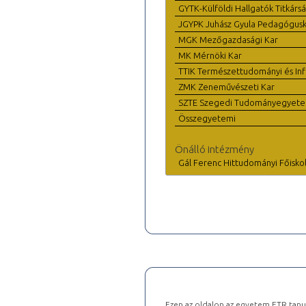
GYTK-Külföldi Hallgatók Titkárs
JGYPK Juhász Gyula Pedagógus
MGK Mezőgazdasági Kar
MK Mérnöki Kar
TTIK Természettudományi és Inf
ZMK Zeneművészeti Kar
SZTE Szegedi Tudományegyet
Összegyetemi
Önálló intézmény
Gál Ferenc Hittudományi Főisko
Ezen az oldalon az egyetem ETR tanu