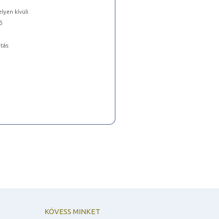
lyen kívüli
ő
tás
KÖVESS MINKET