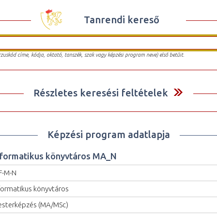
Tanrendi kereső
urzuskód címe, kódja, oktató, tanszék, szak vagy képzési program neve) első betűit.
Részletes keresési feltételek
Képzési program adatlapja
nformatikus könyvtáros MA_N
F-M-N
formatikus könyvtáros
sterképzés (MA/MSc)