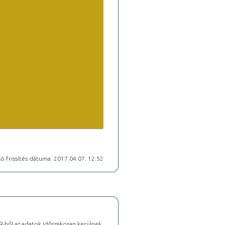
ó frissítés dátuma: 2017.04.07. 12:52
-ből az adatok időszakosan kerülnek