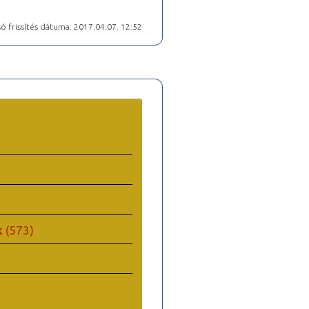
ó frissítés dátuma: 2017.04.07. 12:52
k
(573)