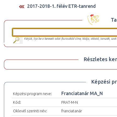
2017-2018-1. félév ETR-tanrend
Ta
Kérjük, írja be a keresett adat (kurzuskód címe, kódja, oktató, tanszék, szak
Részletes ker
Képzési p
Franciatanár MA_N
Képzési program neve:
Kód:
FRAT-M-N
Oklevél szerinti név:
franciatanár