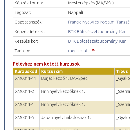
Képzési forma:
Mesterképzés (MA/MSc)
Tagozat:
Nappali
Gazdatanszék:
Francia Nyelvi és Irodalmi Tanszé
Képzési intézet:
BTK Bölcsészettudományi Kar
Kezelési kör:
BTK Bölcsészettudományi Kar
Tanterv:
megtekint
Félévhez nem kötött kurzusok
Kurzuskód
Kurzuscím
Típus
XM0011-11
Burját kezdő 1. BA+Spec.
_Gyako
XM0011-2
Finn nyelv kezdőknek 1.
_Szemi
XM0011-1
Finn nyelv kezdőknek 1.
_Szemi
XM0011-5
Japán nyelv haladóknak 1.
_Gyako