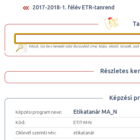
2017-2018-1. félév ETR-tanrend
Ta
Kérjük, írja be a keresett adat (kurzuskód címe, kódja, oktató, tanszék, szak
Részletes ker
Képzési p
Etikatanár MA_N
Képzési program neve:
Kód:
ETIT-M-N
Oklevél szerinti név:
etikatanár