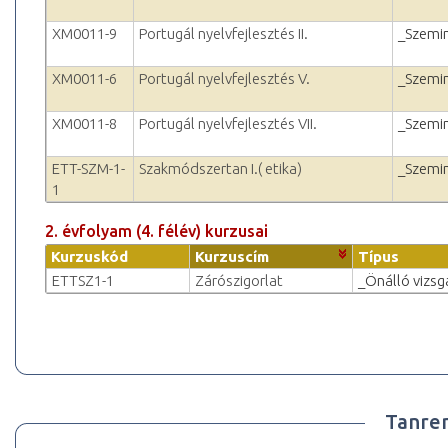
XM0011-9
Portugál nyelvfejlesztés II.
_Szemi
XM0011-6
Portugál nyelvfejlesztés V.
_Szemi
XM0011-8
Portugál nyelvfejlesztés VII.
_Szemi
ETT-SZM-1-
Szakmódszertan I.( etika)
_Szemi
1
2. évfolyam (4. félév) kurzusai
Kurzuskód
Kurzuscím
Típus
ETTSZ1-1
Zárószigorlat
_Önálló vizsg
Tanre