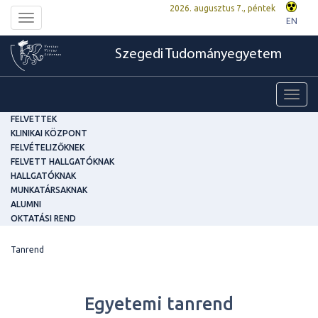
2026. augusztus 7., péntek
Toggle
EN
navigation
Szegedi Tudományegyetem
Toggl
navig
FELVETTEK
KLINIKAI KÖZPONT
FELVÉTELIZŐKNEK
FELVETT HALLGATÓKNAK
HALLGATÓKNAK
MUNKATÁRSAKNAK
ALUMNI
OKTATÁSI REND
Tanrend
Egyetemi tanrend