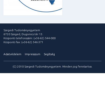
Szegedi Tudományegyetem
6720 Szeged, Dugonics tér 13.
Központi telefonszám: (+36-62) 544-000
Központi fax: (+36-62) 546-371
Adatvédelem
Impresszum
Segítség
(C) 2010 Szegedi Tudományegyetem. Minden jog fenntartva.