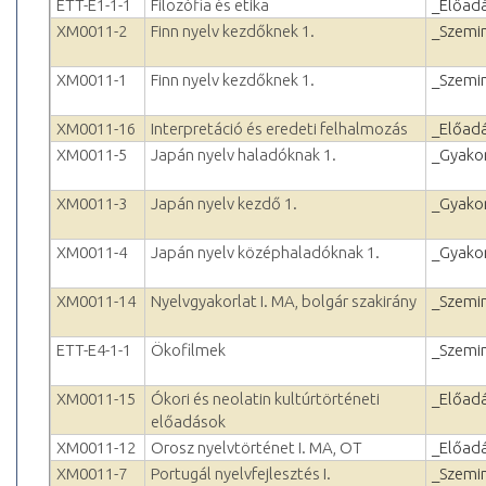
ETT-E1-1-1
Filozófia és etika
_Előad
XM0011-2
Finn nyelv kezdőknek 1.
_Szemi
XM0011-1
Finn nyelv kezdőknek 1.
_Szemi
XM0011-16
Interpretáció és eredeti felhalmozás
_Előad
XM0011-5
Japán nyelv haladóknak 1.
_Gyakor
XM0011-3
Japán nyelv kezdő 1.
_Gyakor
XM0011-4
Japán nyelv középhaladóknak 1.
_Gyakor
XM0011-14
Nyelvgyakorlat I. MA, bolgár szakirány
_Szemi
ETT-E4-1-1
Ökofilmek
_Szemi
XM0011-15
Ókori és neolatin kultúrtörténeti
_Előad
előadások
XM0011-12
Orosz nyelvtörténet I. MA, OT
_Előad
XM0011-7
Portugál nyelvfejlesztés I.
_Szemi