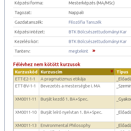
Képzési forma:
Mesterképzés (MA/MSc)
Tagozat:
Nappali
Gazdatanszék:
Filozófia Tanszék
Képzési intézet:
BTK Bölcsészettudományi Kar
Kezelési kör:
BTK Bölcsészettudományi Kar
Tanterv:
megtekint
Félévhez nem kötött kurzusok
Kurzuskód
Kurzuscím
Típus
ETT-E2-1-1
A pragmatizmus etikája
_Előad
ETT-BV-1-1
Bevezetés a mesterségbe I. MA
_Szemi
XM0011-11
Burját kezdő 1. BA+Spec.
_Gyakor
XM0011-10
Burját leíró nyelvtan 1. BA+Spec.
_Előad
XM0011-13
Environmental Philosophy
_Előad