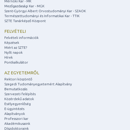
Mérnöki Kar - MK
Mezőgazdasági Kar - MGK
Szent-Györgyi Albert Orvostudományi Kar - SZAOK
Természettudományi és Informatikai Kar - TTIK
SZTE Tanárképző Központ
FELVÉTELI
Felvételi információk
Képzések
Miért az SZTE?
Nyílt napok
Hírek
Pontkalkulátor
AZ EGYETEMRŐL
Rektori köszöntő
Szegedi Tudományegyetemért Alapítvány
Bemutatkozás
Szervezeti felépítés
Közérdekű adatok
Esélyegyenlőség
E-ügyintézés
Alapítványok
Professzori kar
Akadémikusaink
Díszdoktoraink