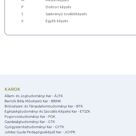
P
Doktori képzés
S
Szakirányú továbbképzés
X
Egyéb képzés
KAROK
Állam- és Jogtudományi Kar - ÁJTK
Bartók Béla Művészeti Kar - BBMK
Bölcsészet- és Társadalomtudományi Kar - BTK
Egészségtudományi és Szociális Képzési Kar - ETSZK
Fogorvostudományi Kar - FOK
Gazdaságtudományi Kar - GTK
Gyógyszerésztudományi Kar - GYTK
Juhász Gyula Pedagógusképző Kar - JGYPK