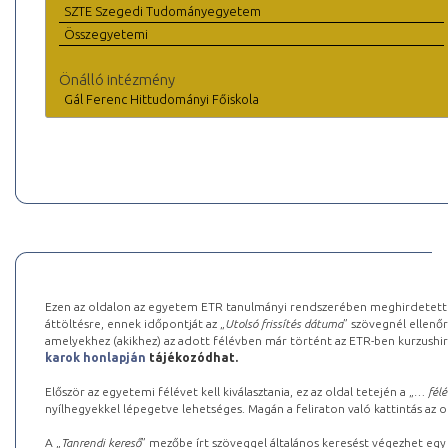
SZTE Szegedi Tudományegyetem
Összegyetemi
Önálló intézmény
Gál Ferenc Hittudományi Főiskola
Ezen az oldalon az egyetem ETR tanulmányi rendszerében meghirdetett k
áttöltésre, ennek időpontját az „
Utolsó frissítés dátuma
” szövegnél ellenőr
amelyekhez (akikhez) az adott félévben már történt az ETR-ben kurzushi
karok honlapján
tájékozódhat.
Először az egyetemi félévet kell kiválasztania, ez az oldal tetején a „
… félé
nyílhegyekkel lépegetve lehetséges. Magán a feliraton való kattintás az old
A „
Tanrendi kereső
” mezőbe írt szöveggel általános keresést végezhet egy