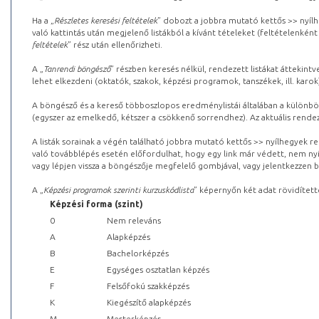
Ha a „
Részletes keresési feltételek
” dobozt a jobbra mutató kettős >> nyílh
való kattintás után megjelenő listákból a kívánt tételeket (feltételenként
feltételek
” rész után ellenőrizheti.
A „
Tanrendi böngésző
” részben keresés nélkül, rendezett listákat áttekin
lehet elkezdeni (oktatók, szakok, képzési programok, tanszékek, ill. karok
A böngésző és a kereső többoszlopos eredménylistái általában a különböz
(egyszer az emelkedő, kétszer a csökkenő sorrendhez). Az aktuális rendez
A listák sorainak a végén található jobbra mutató kettős >> nyílhegyek r
való továbblépés esetén előfordulhat, hogy egy link már védett, nem nyi
vagy lépjen vissza a böngészője megfelelő gombjával, vagy jelentkezzen be
A „
Képzési programok szerinti kurzuskódlista
” képernyőn két adat rövidített
Képzési forma (szint)
0
Nem releváns
A
Alapképzés
B
Bachelorképzés
E
Egységes osztatlan képzés
F
Felsőfokú szakképzés
K
Kiegészítő alapképzés
M
Mesterképzés