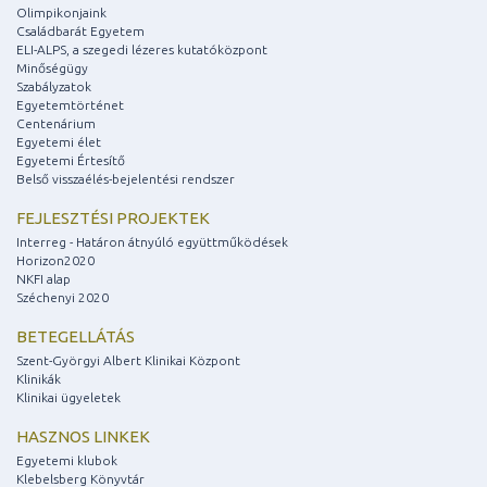
Olimpikonjaink
Családbarát Egyetem
ELI-ALPS, a szegedi lézeres kutatóközpont
Minőségügy
Szabályzatok
Egyetemtörténet
Centenárium
Egyetemi élet
Egyetemi Értesítő
Belső visszaélés-bejelentési rendszer
FEJLESZTÉSI PROJEKTEK
Interreg - Határon átnyúló együttműködések
Horizon2020
NKFI alap
Széchenyi 2020
BETEGELLÁTÁS
Szent-Györgyi Albert Klinikai Központ
Klinikák
Klinikai ügyeletek
HASZNOS LINKEK
Egyetemi klubok
Klebelsberg Könyvtár