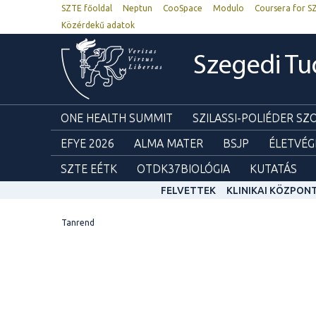
SZTE főoldal
Neptun
CooSpace
Modulo
Coursera for S
Közérdekű adatok
Szegedi T
ONE HEALTH SUMMIT
SZILASSI-POLIÉDER S
EFYE 2026
ALMA MATER
BSJP
ÉLETVÉG
SZTE EÉTK
OTDK37BIOLÓGIA
KUTATÁS
FELVETTEK
KLINIKAI KÖZPON
Tanrend