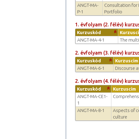
ANGT-MA-
Consultation for 
P-1
Portfolio
1. évfolyam (2. félév) kurzu
Kurzuskód
Kurzusc
ANGT-MA-4-1
The multi
2. évfolyam (3. félév) kurzu
Kurzuskód
Kurzuscím
ANGT-MA-6-1
Discourse a
2. évfolyam (4. félév) kurzu
Kurzuskód
Kurzuscím
ANGT-MA-CE1-
Comprehens
1
ANGT-MA-8-1
Aspects of c
culture