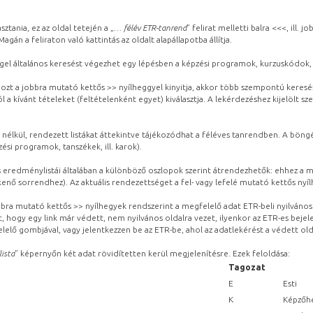
sztania, ez az oldal tetején a „
… félév ETR-tanrend
” felirat melletti balra <<<, ill.
gán a feliraton való kattintás az oldalt alapállapotba állítja.
gel általános keresést végezhet egy lépésben a képzési programok, kurzuskódok, 
ozt a jobbra mutató kettős >> nyílheggyel kinyitja, akkor több szempontú keresé
l a kívánt tételeket (feltételenként egyet) kiválasztja. A lekérdezéshez kijelölt s
 nélkül, rendezett listákat áttekintve tájékozódhat a féléves tanrendben. A böng
ési programok, tanszékek, ill. karok).
eredménylistái általában a különböző oszlopok szerint átrendezhetők: ehhez a me
kenő sorrendhez). Az aktuális rendezettséget a fel- vagy lefelé mutató kettős nyí
obbra mutató kettős >> nyílhegyek rendszerint a megfelelő adat ETR-beli nyilváno
, hogy egy link már védett, nem nyilvános oldalra vezet, ilyenkor az ETR-es beje
lelő gombjával, vagy jelentkezzen be az ETR-be, ahol az adatlekérést a védett olda
lista
” képernyőn két adat rövidítetten kerül megjelenítésre. Ezek feloldása:
Tagozat
E
Esti
K
Képzőhe