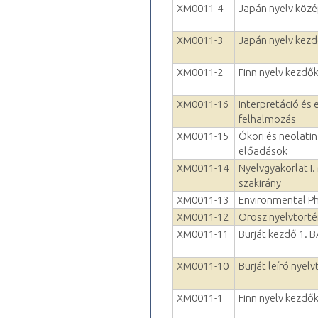
XM0011-4
Japán nyelv köz
XM0011-3
Japán nyelv kezd
XM0011-2
Finn nyelv kezdők
XM0011-16
Interpretáció és 
felhalmozás
XM0011-15
Ókori és neolatin
előadások
XM0011-14
Nyelvgyakorlat I.
szakirány
XM0011-13
Environmental P
XM0011-12
Orosz nyelvtörté
XM0011-11
Burját kezdő 1. 
XM0011-10
Burját leíró nyel
XM0011-1
Finn nyelv kezdők