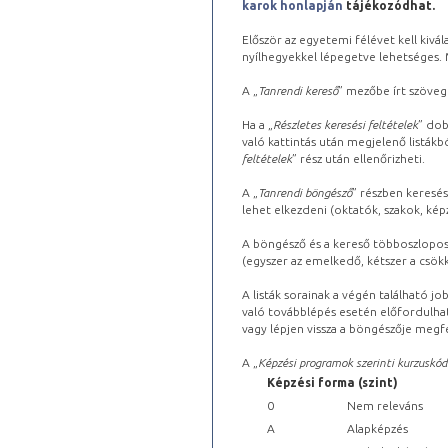
karok honlapján
tájékozódhat.
Először az egyetemi félévet kell kivála
nyílhegyekkel lépegetve lehetséges. Ma
A „
Tanrendi kereső
” mezőbe írt szöveg
Ha a „
Részletes keresési feltételek
” dob
való kattintás után megjelenő listákbó
feltételek
” rész után ellenőrizheti.
A „
Tanrendi böngésző
” részben keresés
lehet elkezdeni (oktatók, szakok, képz
A böngésző és a kereső többoszlopos 
(egyszer az emelkedő, kétszer a csök
A listák sorainak a végén található j
való továbblépés esetén előfordulhat
vagy lépjen vissza a böngészője megfe
A „
Képzési programok szerinti kurzuskód
Képzési forma (szint)
0
Nem releváns
A
Alapképzés