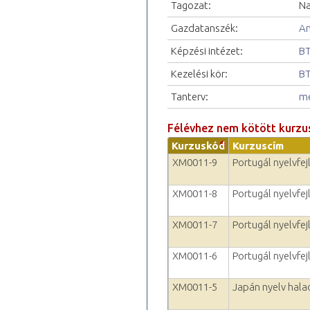
Tagozat:
Na
Gazdatanszék:
An
Képzési intézet:
BT
Kezelési kör:
BT
Tanterv:
me
Félévhez nem kötött kurzu
Kurzuskód
Kurzuscím
XM0011-9
Portugál nyelvfejl
XM0011-8
Portugál nyelvfejl
XM0011-7
Portugál nyelvfejl
XM0011-6
Portugál nyelvfej
XM0011-5
Japán nyelv hala