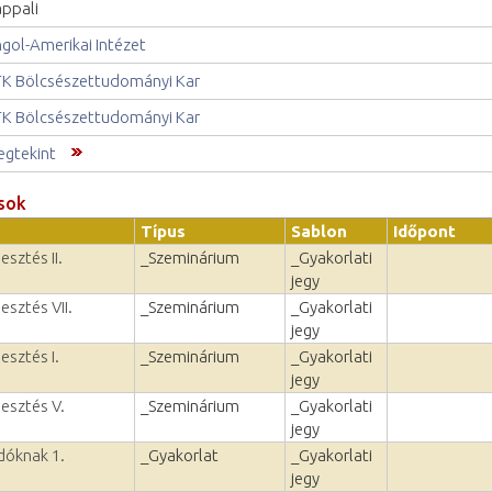
ppali
gol-Amerikai Intézet
K Bölcsészettudományi Kar
K Bölcsészettudományi Kar
gtekint
sok
Típus
Sablon
Időpont
esztés II.
_Szeminárium
_Gyakorlati
jegy
esztés VII.
_Szeminárium
_Gyakorlati
jegy
esztés I.
_Szeminárium
_Gyakorlati
jegy
lesztés V.
_Szeminárium
_Gyakorlati
jegy
dóknak 1.
_Gyakorlat
_Gyakorlati
jegy