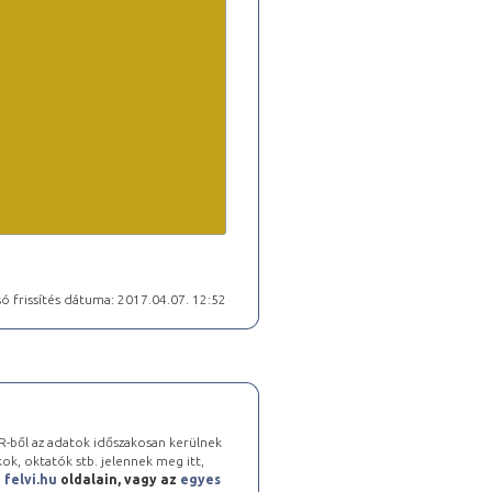
ó frissítés dátuma: 2017.04.07. 12:52
-ből az adatok időszakosan kerülnek
kok, oktatók stb. jelennek meg itt,
a
felvi.hu
oldalain, vagy az
egyes