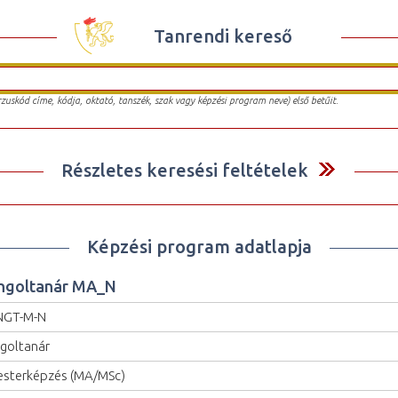
Tanrendi kereső
urzuskód címe, kódja, oktató, tanszék, szak vagy képzési program neve) első betűit.
Részletes keresési feltételek
Képzési program adatlapja
ngoltanár MA_N
NGT-M-N
goltanár
sterképzés (MA/MSc)