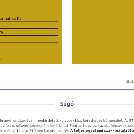
ormatikai Kar
em
la
Utols
Súgó
lmányi rendszerében meghirdetett kurzusok közt kereshet és böngészhet. Az ETR
ó frissítés dátuma
” szövegnél ellenőrizheti. Fontos, hogy csak azok a képzések, sza
ben már történt az ETR-ben kurzushirdetés.
A teljes egyetemi szakkínálatról 