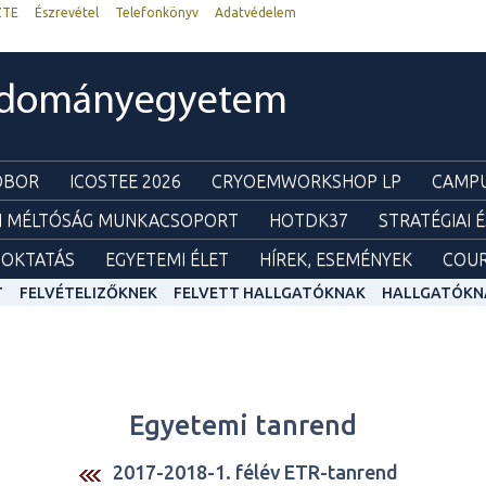
ZTE
Észrevétel
Telefonkönyv
Adatvédelem
udományegyetem
ZOBOR
ICOSTEE 2026
CRYOEMWORKSHOP LP
CAMPU
I MÉLTÓSÁG MUNKACSOPORT
HOTDK37
STRATÉGIAI 
OKTATÁS
EGYETEMI ÉLET
HÍREK, ESEMÉNYEK
COUR
T
FELVÉTELIZŐKNEK
FELVETT HALLGATÓKNAK
HALLGATÓKN
Egyetemi tanrend
2017-2018-1. félév ETR-tanrend