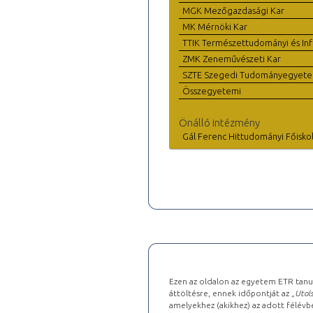
MGK Mezőgazdasági Kar
MK Mérnöki Kar
TTIK Természettudományi és Inf
ZMK Zeneművészeti Kar
SZTE Szegedi Tudományegyet
Összegyetemi
Önálló intézmény
Gál Ferenc Hittudományi Főisko
Ezen az oldalon az egyetem ETR tanu
áttöltésre, ennek időpontját az „
Utols
amelyekhez (akikhez) az adott félév