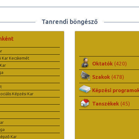
Tanrendi böngésző
nként
ar
i Kar Kecskemét
Oktatók
(420)
Kar
ga
Szakok
(478)
t
Képzési programo
ciális Képzési Kar
Tanszékek
(45)
ar
ága
képző Kar