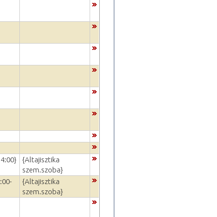
4:00}
{Altajisztika
szem.szoba}
:00-
{Altajisztika
szem.szoba}