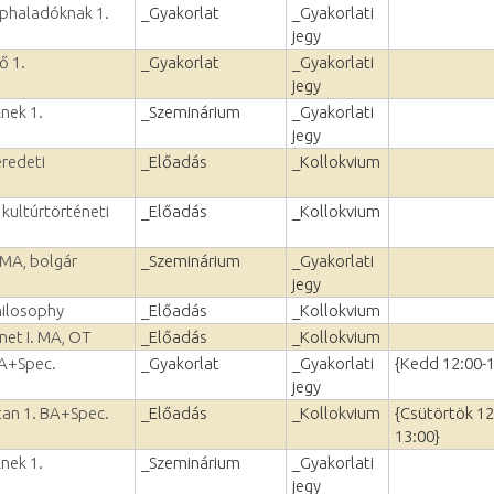
éphaladóknak 1.
_Gyakorlat
_Gyakorlati
jegy
ő 1.
_Gyakorlat
_Gyakorlati
jegy
nek 1.
_Szeminárium
_Gyakorlati
jegy
eredeti
_Előadás
_Kollokvium
 kultúrtörténeti
_Előadás
_Kollokvium
 MA, bolgár
_Szeminárium
_Gyakorlati
jegy
hilosophy
_Előadás
_Kollokvium
net I. MA, OT
_Előadás
_Kollokvium
BA+Spec.
_Gyakorlat
_Gyakorlati
{Kedd 12:00-1
jegy
vtan 1. BA+Spec.
_Előadás
_Kollokvium
{Csütörtök 12
13:00}
nek 1.
_Szeminárium
_Gyakorlati
jegy