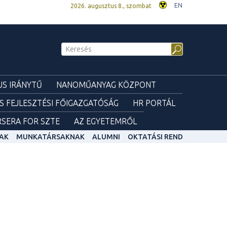
EN
2026. augusztus 8., szombat
S IRÁNYTŰ
NANOMŰANYAG KÖZPONT
ÉS FEJLESZTÉSI FŐIGAZGATÓSÁG
HR PORTÁL
SERA FOR SZTE
AZ EGYETEMRŐL
AK
MUNKATÁRSAKNAK
ALUMNI
OKTATÁSI REND