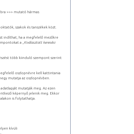
 jobbra >>> mutató hármas
oktatók, szakok és tanszékek közt.
st indíthat, ha a megfelelő mezőkre
zempontokat a „
Kiválasztott keresési
észést több kiinduló szempont szerint
gfelelő oszlopnévre kell kattintania
lhegy mutatja az oszlopnévben.
s adatlapját mutatják meg. Az ezen
lentkező képernyő jelenik meg. Ekkor
lakon is folytathatja.
lyen kívüli