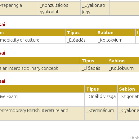
Preparing a
_Konzultációs
_Gyakorlati
gyakorlat
jegy
sai
ím
Típus
Sablon
mediality of culture
_Előadás
_Kollokvium
sai
Típus
Sablon
s an interdisciplinary concept
_Előadás
_Kollokvium
sai
Típus
Sablon
ive Exam
_Önálló vizsga
_Szigorlat
ontemporary British literature and
_Szeminárium
_Gyakorla
Utols