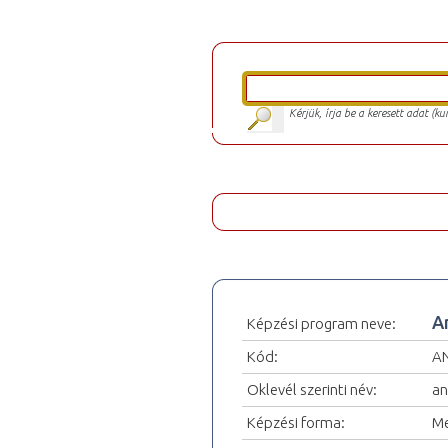
Kérjük, írja be a keresett adat (k
A
Képzési program neve:
Kód:
A
Oklevél szerinti név:
an
Képzési forma:
Me