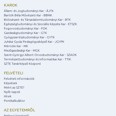
KAROK
Állam- és Jogtudományi Kar - ÁJTK
Bartók Béla Művészeti Kar - BBMK
Bölcsészet- és Társadalomtudományi Kar - BTK
Egészségtudományi és Szociális Képzési Kar - ETSZK
Fogorvostudományi Kar - FOK
Gazdaságtudományi Kar - GTK
Gyógyszerésztudományi Kar - GYTK
Juhász Gyula Pedagógusképző Kar - JGYPK
Mérnöki Kar - MK
Mezőgazdasági Kar - MGK
Szent-Györgyi Albert Orvostudományi Kar - SZAOK
Természettudományi és Informatikai Kar - TTIK
SZTE Tanárképző Központ
FELVÉTELI
Felvételi információk
Képzések
Miért az SZTE?
Nyílt napok
Hírek
Pontkalkulátor
AZ EGYETEMRŐL
Rektori köszöntő