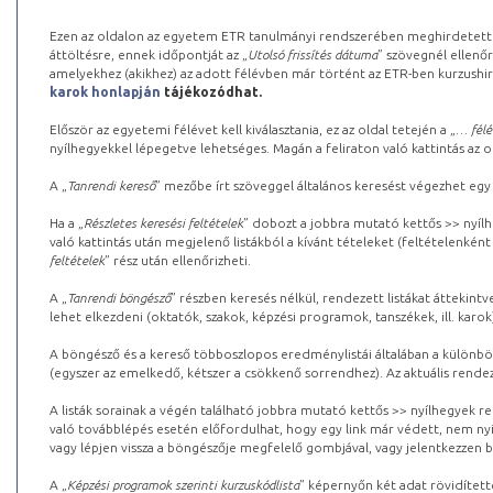
Ezen az oldalon az egyetem ETR tanulmányi rendszerében meghirdetett k
áttöltésre, ennek időpontját az „
Utolsó frissítés dátuma
” szövegnél ellenőr
amelyekhez (akikhez) az adott félévben már történt az ETR-ben kurzushi
karok honlapján
tájékozódhat.
Először az egyetemi félévet kell kiválasztania, ez az oldal tetején a „
… félé
nyílhegyekkel lépegetve lehetséges. Magán a feliraton való kattintás az old
A „
Tanrendi kereső
” mezőbe írt szöveggel általános keresést végezhet egy
Ha a „
Részletes keresési feltételek
” dobozt a jobbra mutató kettős >> nyílh
való kattintás után megjelenő listákból a kívánt tételeket (feltételenként
feltételek
” rész után ellenőrizheti.
A „
Tanrendi böngésző
” részben keresés nélkül, rendezett listákat áttekin
lehet elkezdeni (oktatók, szakok, képzési programok, tanszékek, ill. karok
A böngésző és a kereső többoszlopos eredménylistái általában a különböz
(egyszer az emelkedő, kétszer a csökkenő sorrendhez). Az aktuális rendez
A listák sorainak a végén található jobbra mutató kettős >> nyílhegyek r
való továbblépés esetén előfordulhat, hogy egy link már védett, nem nyi
vagy lépjen vissza a böngészője megfelelő gombjával, vagy jelentkezzen be
A „
Képzési programok szerinti kurzuskódlista
” képernyőn két adat rövidített