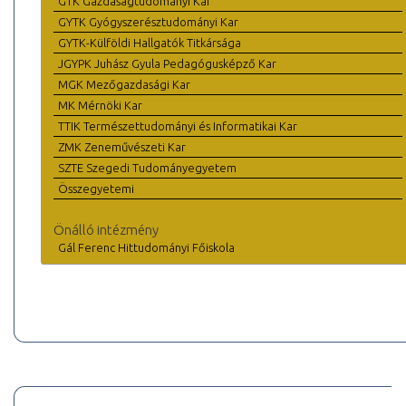
GTK Gazdaságtudományi Kar
GYTK Gyógyszerésztudományi Kar
GYTK-Külföldi Hallgatók Titkársága
JGYPK Juhász Gyula Pedagógusképző Kar
MGK Mezőgazdasági Kar
MK Mérnöki Kar
TTIK Természettudományi és Informatikai Kar
ZMK Zeneművészeti Kar
SZTE Szegedi Tudományegyetem
Összegyetemi
Önálló intézmény
Gál Ferenc Hittudományi Főiskola