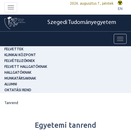
2026. augusztus 7., péntek
Toggle
EN
navigation
Szegedi Tudományegyetem
Toggl
navig
FELVETTEK
KLINIKAI KÖZPONT
FELVÉTELIZŐKNEK
FELVETT HALLGATÓKNAK
HALLGATÓKNAK
MUNKATÁRSAKNAK
ALUMNI
OKTATÁSI REND
Tanrend
Egyetemi tanrend