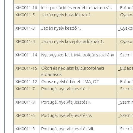
XM0011-16
Interpretáció és eredeti felhalmozás
_Előad
XM0011-5
Japán nyelv haladóknak 1.
_Gyakor
XM0011-3
Japán nyelv kezdő 1.
_Gyakor
XM0011-4
Japán nyelv középhaladóknak 1.
_Gyakor
XM0011-14
Nyelvgyakorlat I. MA, bolgár szakirány
_Szemi
XM0011-15
Ókori és neolatin kultúrtörténeti
_Előad
előadások
XM0011-12
Orosz nyelvtörténet I. MA, OT
_Előad
XM0011-7
Portugál nyelvfejlesztés I.
_Szemi
XM0011-9
Portugál nyelvfejlesztés II.
_Szemi
XM0011-6
Portugál nyelvfejlesztés V.
_Szemi
XM0011-8
Portugál nyelvfejlesztés VII.
_Szemi