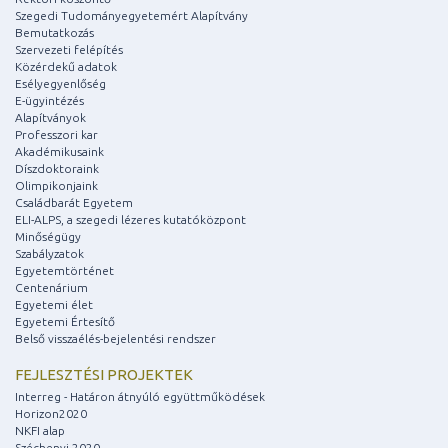
Szegedi Tudományegyetemért Alapítvány
Bemutatkozás
Szervezeti felépítés
Közérdekű adatok
Esélyegyenlőség
E-ügyintézés
Alapítványok
Professzori kar
Akadémikusaink
Díszdoktoraink
Olimpikonjaink
Családbarát Egyetem
ELI-ALPS, a szegedi lézeres kutatóközpont
Minőségügy
Szabályzatok
Egyetemtörténet
Centenárium
Egyetemi élet
Egyetemi Értesítő
Belső visszaélés-bejelentési rendszer
FEJLESZTÉSI PROJEKTEK
Interreg - Határon átnyúló együttműködések
Horizon2020
NKFI alap
Széchenyi 2020