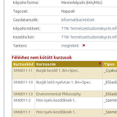
Képzési forma:
Mesterképzés (MA/MSc)
Tagozat:
Nappali
Gazdatanszék:
Informatikai Intézet
Képzési intézet:
TTIK Természettudományi és Inf
Kezelési kör:
TTIK Természettudományi és Inf
Tanterv:
megtekint
Félévhez nem kötött kurzusok
Kurzuskód
Kurzuscím
Típus
XM0011-11
Burját kezdő 1. BA+Spec.
_Gyakor
XM0011-10
Burját leíró nyelvtan 1. BA+Spec.
_Előad
XM0011-13
Environmental Philosophy
_Előad
XM0011-2
Finn nyelv kezdőknek 1.
_Szemi
XM0011-1
Finn nyelv kezdőknek 1.
_Szemi