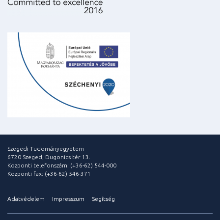
Szegedi Tudományegyetem
6720 Szeged, Dugonics tér 13.
Központi telefonszám: (+36-62) 544-000
Központi fax: (+36-62) 546-371
Adatvédelem
Impresszum
Segítség