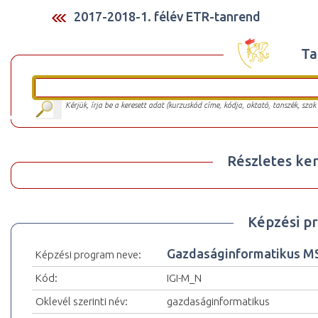
2017-2018-1. félév ETR-tanrend
Ta
Kérjük, írja be a keresett adat (kurzuskód címe, kódja, oktató, tanszék, szak
Részletes ker
Képzési p
Gazdaságinformatikus M
Képzési program neve:
Kód:
IGI-M_N
Oklevél szerinti név:
gazdaságinformatikus