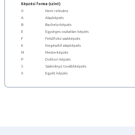
Képzési forma (szint)
0
Nem releváns
A
Alapképzés
B
Bachelorképzés
E
Egységes osztatlan képzés
F
Felsőfokú szakképzés
K
Kiegészítő alapképzés
M
Mesterképzés
P
Doktori képzés
S
Szakirányú továbbképzés
X
Egyéb képzés