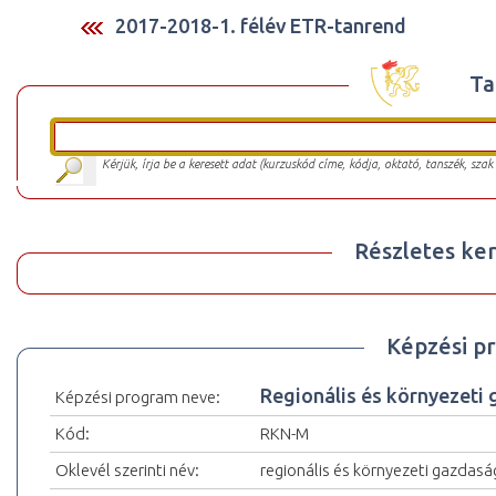
2017-2018-1. félév ETR-tanrend
Ta
Kérjük, írja be a keresett adat (kurzuskód címe, kódja, oktató, tanszék, szak
Részletes ker
Képzési p
Regionális és környezeti
Képzési program neve:
Kód:
RKN-M
Oklevél szerinti név:
regionális és környezeti gazdas