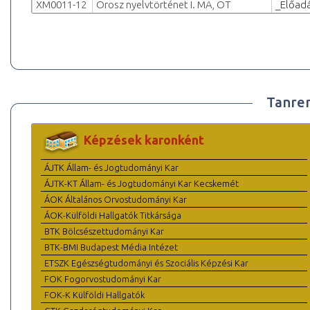
XM0011-12
Orosz nyelvtörténet I. MA, OT
_Előad
Tanre
Képzések karonként
ÁJTK Állam- és Jogtudományi Kar
ÁJTK-KT Állam- és Jogtudományi Kar Kecskemét
ÁOK Általános Orvostudományi Kar
ÁOK-Külföldi Hallgatók Titkársága
BTK Bölcsészettudományi Kar
BTK-BMI Budapest Média Intézet
ETSZK Egészségtudományi és Szociális Képzési Kar
FOK Fogorvostudományi Kar
FOK-K Külföldi Hallgatók