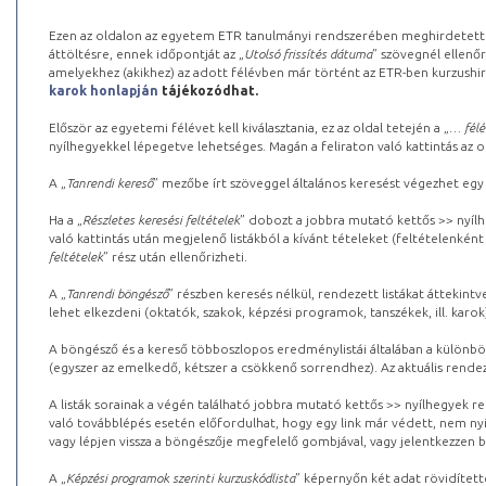
Ezen az oldalon az egyetem ETR tanulmányi rendszerében meghirdetett k
áttöltésre, ennek időpontját az „
Utolsó frissítés dátuma
” szövegnél ellenőr
amelyekhez (akikhez) az adott félévben már történt az ETR-ben kurzushi
karok honlapján
tájékozódhat.
Először az egyetemi félévet kell kiválasztania, ez az oldal tetején a „
… félé
nyílhegyekkel lépegetve lehetséges. Magán a feliraton való kattintás az old
A „
Tanrendi kereső
” mezőbe írt szöveggel általános keresést végezhet egy
Ha a „
Részletes keresési feltételek
” dobozt a jobbra mutató kettős >> nyílh
való kattintás után megjelenő listákból a kívánt tételeket (feltételenként
feltételek
” rész után ellenőrizheti.
A „
Tanrendi böngésző
” részben keresés nélkül, rendezett listákat áttekin
lehet elkezdeni (oktatók, szakok, képzési programok, tanszékek, ill. karok
A böngésző és a kereső többoszlopos eredménylistái általában a különböz
(egyszer az emelkedő, kétszer a csökkenő sorrendhez). Az aktuális rendez
A listák sorainak a végén található jobbra mutató kettős >> nyílhegyek r
való továbblépés esetén előfordulhat, hogy egy link már védett, nem nyi
vagy lépjen vissza a böngészője megfelelő gombjával, vagy jelentkezzen be
A „
Képzési programok szerinti kurzuskódlista
” képernyőn két adat rövidített