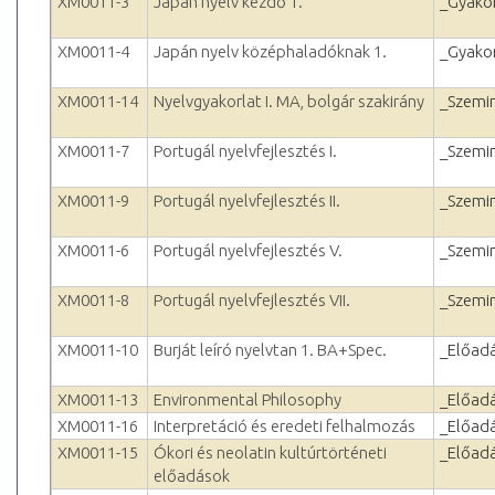
XM0011-3
Japán nyelv kezdő 1.
_Gyakor
XM0011-4
Japán nyelv középhaladóknak 1.
_Gyakor
XM0011-14
Nyelvgyakorlat I. MA, bolgár szakirány
_Szemi
XM0011-7
Portugál nyelvfejlesztés I.
_Szemi
XM0011-9
Portugál nyelvfejlesztés II.
_Szemi
XM0011-6
Portugál nyelvfejlesztés V.
_Szemi
XM0011-8
Portugál nyelvfejlesztés VII.
_Szemi
XM0011-10
Burját leíró nyelvtan 1. BA+Spec.
_Előad
XM0011-13
Environmental Philosophy
_Előad
XM0011-16
Interpretáció és eredeti felhalmozás
_Előad
XM0011-15
Ókori és neolatin kultúrtörténeti
_Előad
előadások