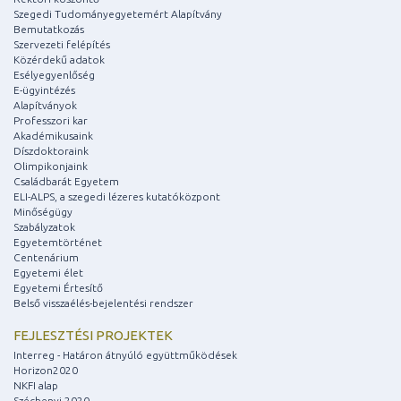
Szegedi Tudományegyetemért Alapítvány
Bemutatkozás
Szervezeti felépítés
Közérdekű adatok
Esélyegyenlőség
E-ügyintézés
Alapítványok
Professzori kar
Akadémikusaink
Díszdoktoraink
Olimpikonjaink
Családbarát Egyetem
ELI-ALPS, a szegedi lézeres kutatóközpont
Minőségügy
Szabályzatok
Egyetemtörténet
Centenárium
Egyetemi élet
Egyetemi Értesítő
Belső visszaélés-bejelentési rendszer
FEJLESZTÉSI PROJEKTEK
Interreg - Határon átnyúló együttműködések
Horizon2020
NKFI alap
Széchenyi 2020