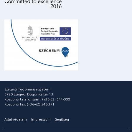
Szegedi Tudományegyetem
6720 Szeged, Dugonics tér 13.
Központi telefonszám: (+36-62) 544-000
Központi fax: (+36-62) 546-371
Adatvédelem
Impresszum
Segítség