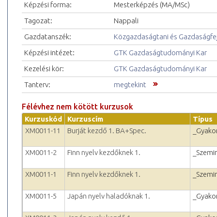
Képzési forma:
Mesterképzés (MA/MSc)
Tagozat:
Nappali
Gazdatanszék:
Közgazdaságtani és Gazdaságfejl
Képzési intézet:
GTK Gazdaságtudományi Kar
Kezelési kör:
GTK Gazdaságtudományi Kar
Tanterv:
megtekint
Félévhez nem kötött kurzusok
Kurzuskód
Kurzuscím
Típus
XM0011-11
Burját kezdő 1. BA+Spec.
_Gyakor
XM0011-2
Finn nyelv kezdőknek 1.
_Szemi
XM0011-1
Finn nyelv kezdőknek 1.
_Szemi
XM0011-5
Japán nyelv haladóknak 1.
_Gyakor