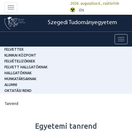
2026. augusztus 6., csütörtök
Toggle
EN
navigation
Szegedi Tudományegyetem
Toggl
navig
FELVETTEK
KLINIKAI KÖZPONT
FELVÉTELIZŐKNEK
FELVETT HALLGATÓKNAK
HALLGATÓKNAK
MUNKATÁRSAKNAK
ALUMNI
OKTATÁSI REND
Tanrend
Egyetemi tanrend