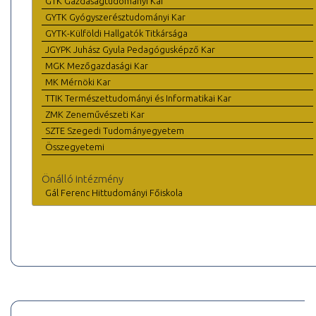
GTK Gazdaságtudományi Kar
GYTK Gyógyszerésztudományi Kar
GYTK-Külföldi Hallgatók Titkársága
JGYPK Juhász Gyula Pedagógusképző Kar
MGK Mezőgazdasági Kar
MK Mérnöki Kar
TTIK Természettudományi és Informatikai Kar
ZMK Zeneművészeti Kar
SZTE Szegedi Tudományegyetem
Összegyetemi
Önálló intézmény
Gál Ferenc Hittudományi Főiskola