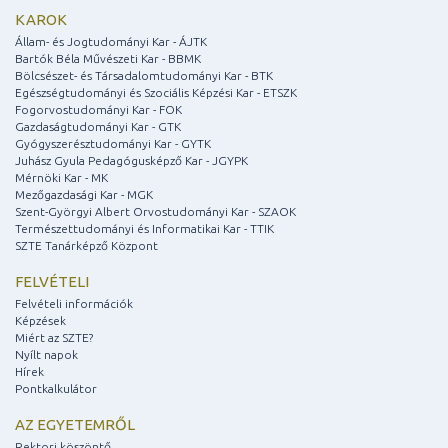
KAROK
Állam- és Jogtudományi Kar - ÁJTK
Bartók Béla Művészeti Kar - BBMK
Bölcsészet- és Társadalomtudományi Kar - BTK
Egészségtudományi és Szociális Képzési Kar - ETSZK
Fogorvostudományi Kar - FOK
Gazdaságtudományi Kar - GTK
Gyógyszerésztudományi Kar - GYTK
Juhász Gyula Pedagógusképző Kar - JGYPK
Mérnöki Kar - MK
Mezőgazdasági Kar - MGK
Szent-Györgyi Albert Orvostudományi Kar - SZAOK
Természettudományi és Informatikai Kar - TTIK
SZTE Tanárképző Központ
FELVÉTELI
Felvételi információk
Képzések
Miért az SZTE?
Nyílt napok
Hírek
Pontkalkulátor
AZ EGYETEMRŐL
Rektori köszöntő