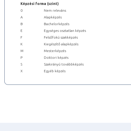
Képzési forma (szint)
0
Nem releváns
A
Alapképzés
B
Bachelorképzés
E
Egységes osztatlan képzés
F
Felsőfokú szakképzés
K
Kiegészítő alapképzés
M
Mesterképzés
P
Doktori képzés
S
Szakirányú továbbképzés
X
Egyéb képzés