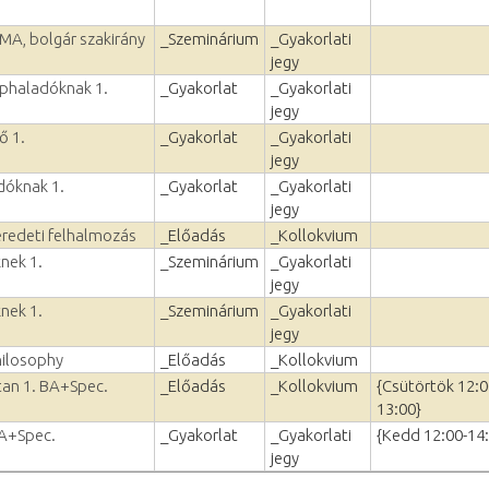
 MA, bolgár szakirány
_Szeminárium
_Gyakorlati
jegy
éphaladóknak 1.
_Gyakorlat
_Gyakorlati
jegy
ő 1.
_Gyakorlat
_Gyakorlati
jegy
dóknak 1.
_Gyakorlat
_Gyakorlati
jegy
eredeti felhalmozás
_Előadás
_Kollokvium
nek 1.
_Szeminárium
_Gyakorlati
jegy
nek 1.
_Szeminárium
_Gyakorlati
jegy
hilosophy
_Előadás
_Kollokvium
vtan 1. BA+Spec.
_Előadás
_Kollokvium
{Csütörtök 12:0
13:00}
BA+Spec.
_Gyakorlat
_Gyakorlati
{Kedd 12:00-14
jegy