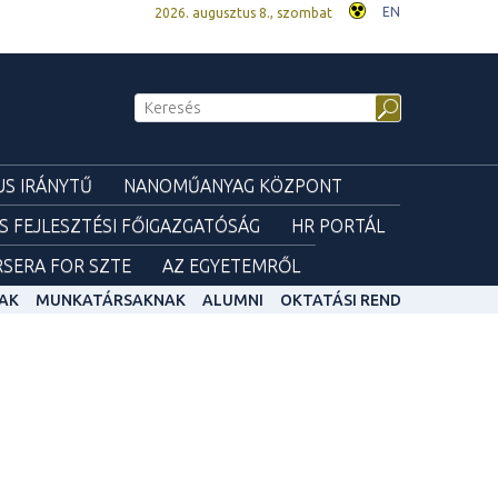
EN
2026. augusztus 8., szombat
S IRÁNYTŰ
NANOMŰANYAG KÖZPONT
ÉS FEJLESZTÉSI FŐIGAZGATÓSÁG
HR PORTÁL
SERA FOR SZTE
AZ EGYETEMRŐL
AK
MUNKATÁRSAKNAK
ALUMNI
OKTATÁSI REND