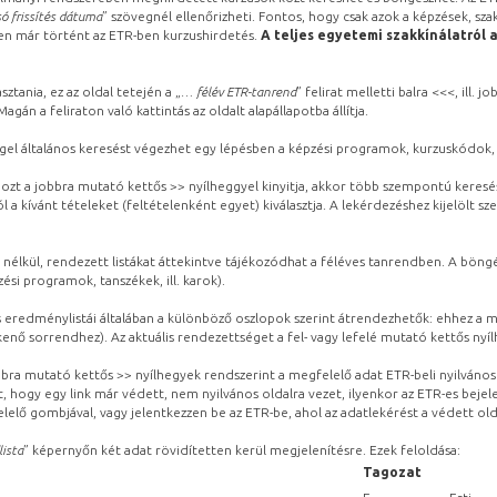
ó frissítés dátuma
” szövegnél ellenőrizheti. Fontos, hogy csak azok a képzések, sza
ben már történt az ETR-ben kurzushirdetés.
A teljes egyetemi szakkínálatról 
sztania, ez az oldal tetején a „
… félév ETR-tanrend
” felirat melletti balra <<<, ill.
gán a feliraton való kattintás az oldalt alapállapotba állítja.
gel általános keresést végezhet egy lépésben a képzési programok, kurzuskódok, 
ozt a jobbra mutató kettős >> nyílheggyel kinyitja, akkor több szempontú keresé
l a kívánt tételeket (feltételenként egyet) kiválasztja. A lekérdezéshez kijelölt s
 nélkül, rendezett listákat áttekintve tájékozódhat a féléves tanrendben. A böng
ési programok, tanszékek, ill. karok).
eredménylistái általában a különböző oszlopok szerint átrendezhetők: ehhez a me
kenő sorrendhez). Az aktuális rendezettséget a fel- vagy lefelé mutató kettős nyí
obbra mutató kettős >> nyílhegyek rendszerint a megfelelő adat ETR-beli nyilváno
, hogy egy link már védett, nem nyilvános oldalra vezet, ilyenkor az ETR-es beje
lelő gombjával, vagy jelentkezzen be az ETR-be, ahol az adatlekérést a védett olda
lista
” képernyőn két adat rövidítetten kerül megjelenítésre. Ezek feloldása:
Tagozat