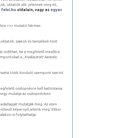
kok, oktatók stb. jelennek meg itt,
a
felvi.hu
oldalain, vagy az
egyes
 jobbra >>> mutató hármas
oktatók, szakok és tanszékek közt.
st indíthat, ha a megfelelő mezőkre
zempontokat a „
Kiválasztott keresési
észést több kiinduló szempont szerint
gfelelő oszlopnévre kell kattintania
lhegy mutatja az oszlopnévben.
s adatlapját mutatják meg. Az ezen
lentkező képernyő jelenik meg. Ekkor
lakon is folytathatja.