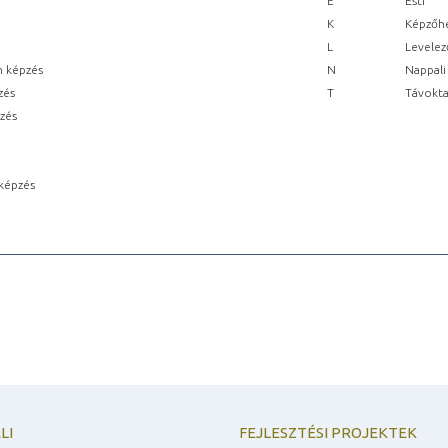
E
Esti
K
Képzőhe
L
Levelez
n képzés
N
Nappali
zés
T
Távokta
pzés
képzés
LI
FEJLESZTÉSI PROJEKTEK