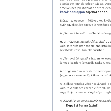
áttöltésre, ennek időpontját az „
Utols
amelyekhez (akikhez) az adott félév
karok honlapján
tájékozódhat.
Először az egyetemi félévet kell kivála
nyílhegyekkel lépegetve lehetséges. Ma
A „
Tanrendi kereső
” mezőbe írt szöveg
Ha a „
Részletes keresési feltételek
” dob
való kattintás után megjelenő listákbó
feltételek
” rész után ellenőrizheti.
A „
Tanrendi böngésző
” részben keresés
lehet elkezdeni (oktatók, szakok, képz
A böngésző és a kereső többoszlopos 
(egyszer az emelkedő, kétszer a csök
A listák sorainak a végén található j
való továbblépés esetén előfordulhat
vagy lépjen vissza a böngészője megfe
A „
Képzési programok szerinti kurzuskód
Képzési forma (szint)