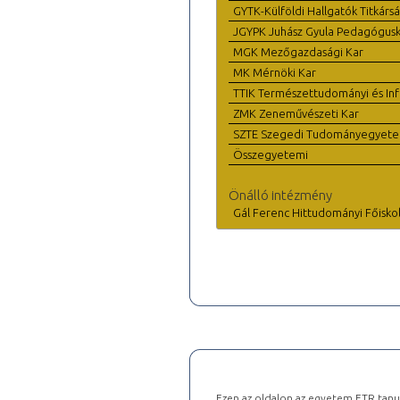
GYTK-Külföldi Hallgatók Titkárs
JGYPK Juhász Gyula Pedagógus
MGK Mezőgazdasági Kar
MK Mérnöki Kar
TTIK Természettudományi és Inf
ZMK Zeneművészeti Kar
SZTE Szegedi Tudományegyet
Összegyetemi
Önálló intézmény
Gál Ferenc Hittudományi Főisko
Ezen az oldalon az egyetem ETR tanu