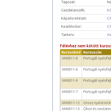
Tagozat:
Na
Gazdatanszék:
Kö
Képzési intézet:
GT
Kezelési kör:
GT
Tanterv:
me
Félévhez nem kötött kurzu
Kurzuskód
Kurzuscím
XM0011-8
Portugál nyelvfejl
XM0011-6
Portugál nyelvfej
XM0011-9
Portugál nyelvfejl
XM0011-7
Portugál nyelvfejl
XM0011-12
Orosz nyelvtörté
XM0011-15
Ókori és neolatin