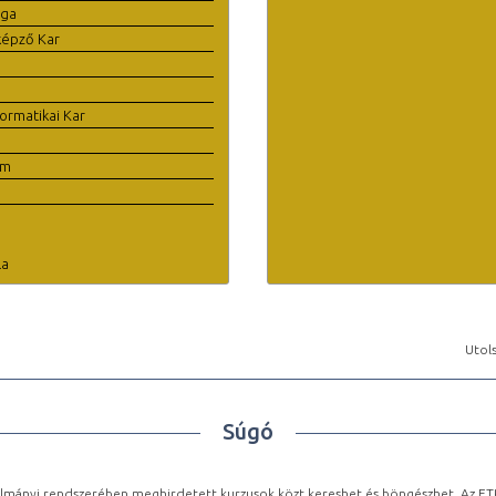
ága
képző Kar
ormatikai Kar
em
la
Utols
Súgó
lmányi rendszerében meghirdetett kurzusok közt kereshet és böngészhet. Az ETR