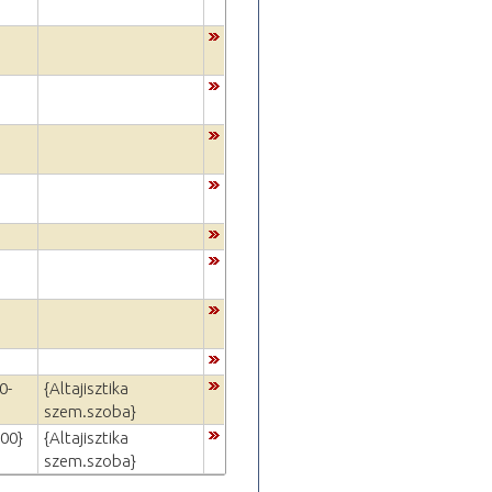
0-
{Altajisztika
szem.szoba}
:00}
{Altajisztika
szem.szoba}