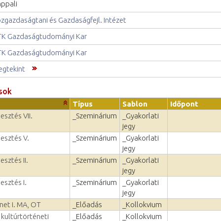
ppali
zgazdaságtani és Gazdaságfejl. Intézet
K Gazdaságtudományi Kar
K Gazdaságtudományi Kar
gtekint
sok
Típus
Sablon
Időpont
esztés VII.
_Szeminárium
_Gyakorlati
jegy
lesztés V.
_Szeminárium
_Gyakorlati
jegy
esztés II.
_Szeminárium
_Gyakorlati
jegy
esztés I.
_Szeminárium
_Gyakorlati
jegy
net I. MA, OT
_Előadás
_Kollokvium
 kultúrtörténeti
_Előadás
_Kollokvium