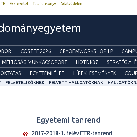
ZTE
Észrevétel
Telefonkönyv
Adatvédelem
udományegyetem
ZOBOR
ICOSTEE 2026
CRYOEMWORKSHOP LP
CAMPU
I MÉLTÓSÁG MUNKACSOPORT
HOTDK37
STRATÉGIAI 
OKTATÁS
EGYETEMI ÉLET
HÍREK, ESEMÉNYEK
COUR
T
FELVÉTELIZŐKNEK
FELVETT HALLGATÓKNAK
HALLGATÓKN
Egyetemi tanrend
2017-2018-1. félév ETR-tanrend