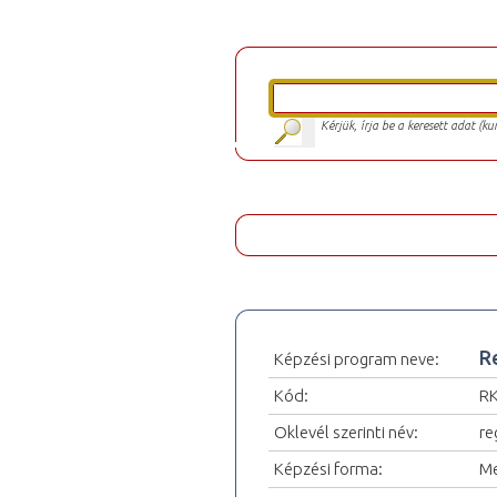
Kérjük, írja be a keresett adat (k
R
Képzési program neve:
Kód:
R
Oklevél szerinti név:
re
Képzési forma:
Me