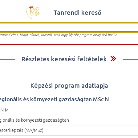
Tanrendi kereső
urzuskód címe, kódja, oktató, tanszék, szak vagy képzési program neve) első betűit.
Részletes keresési feltételek
Képzési program adatlapja
egionális és környezeti gazdaságtan MSc N
KN-M
gionális és környezeti gazdaságtan
sterképzés (MA/MSc)