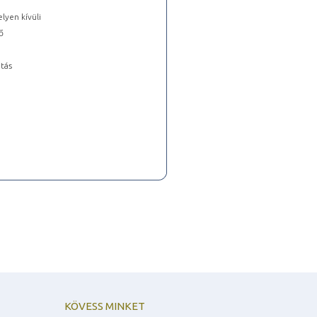
lyen kívüli
ő
tás
KÖVESS MINKET