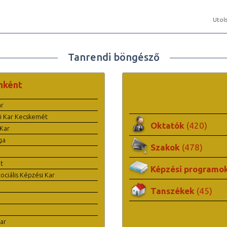
Utols
Tanrendi böngésző
nként
ar
i Kar Kecskemét
Oktatók
(420)
Kar
ga
Szakok
(478)
t
Képzési programo
ciális Képzési Kar
Tanszékek
(45)
ar