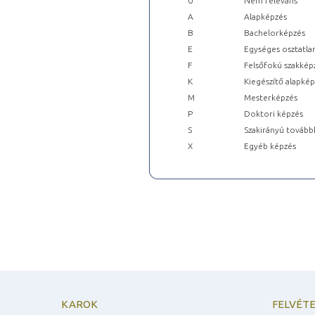
0
Nem releváns
A
Alapképzés
B
Bachelorképzés
E
Egységes osztatla
F
Felsőfokú szakkép
K
Kiegészítő alapké
M
Mesterképzés
P
Doktori képzés
S
Szakirányú tovább
X
Egyéb képzés
KAROK
FELVÉTE