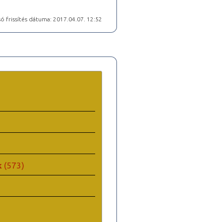
ó frissítés dátuma: 2017.04.07. 12:52
k
(573)