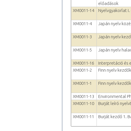
előadások
XM0011-14
Nyelvgyakorlat I.
XM0011-4
Japán nyelv köz
XM0011-3
Japán nyelv kezd
XM0011-5
Japán nyelv hala
XM0011-16
Interpretáció és 
XM0011-2
Finn nyelv kezdők
XM0011-1
Finn nyelv kezdők
XM0011-13
Environmental P
XM0011-10
Burját leíró nyel
XM0011-11
Burját kezdő 1. 