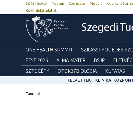
SZTE főoldal
Neptun
CooSpace
Modulo
Coursera for S
Közérdekű adatok
Szegedi T
ONE HEALTH SUMMIT
SZILASSI-POLIÉDER S
EFYE 2026
ALMA MATER
BSJP
ÉLETVÉG
SZTE EÉTK
OTDK37BIOLÓGIA
KUTATÁS
FELVETTEK
KLINIKAI KÖZPON
Tanrend