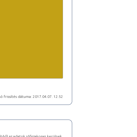
ó frissítés dátuma: 2017.04.07. 12:52
-ből az adatok időszakosan kerülnek