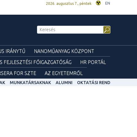
EN
2026. augusztus 7., péntek
S IRÁNYTŰ
NANOMŰANYAG KÖZPONT
ÉS FEJLESZTÉSI FŐIGAZGATÓSÁG
HR PORTÁL
SERA FOR SZTE
AZ EGYETEMRŐL
AK
MUNKATÁRSAKNAK
ALUMNI
OKTATÁSI REND