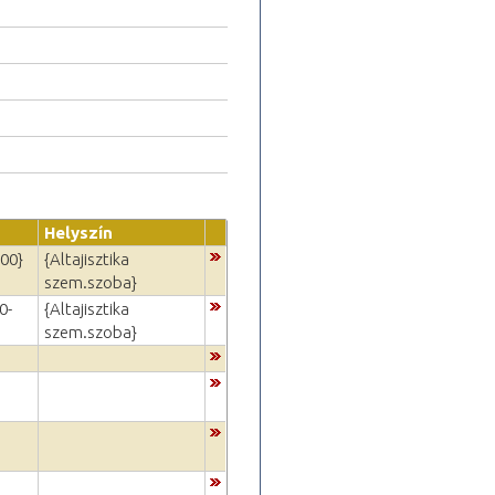
Helyszín
:00}
{Altajisztika
szem.szoba}
0-
{Altajisztika
szem.szoba}