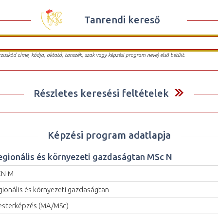
Tanrendi kereső
urzuskód címe, kódja, oktató, tanszék, szak vagy képzési program neve) első betűit.
Részletes keresési feltételek
Képzési program adatlapja
egionális és környezeti gazdaságtan MSc N
KN-M
gionális és környezeti gazdaságtan
sterképzés (MA/MSc)