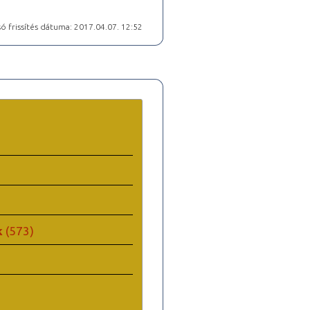
ó frissítés dátuma: 2017.04.07. 12:52
k
(573)