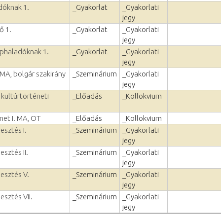
dóknak 1.
_Gyakorlat
_Gyakorlati
jegy
ő 1.
_Gyakorlat
_Gyakorlati
jegy
éphaladóknak 1.
_Gyakorlat
_Gyakorlati
jegy
 MA, bolgár szakirány
_Szeminárium
_Gyakorlati
jegy
 kultúrtörténeti
_Előadás
_Kollokvium
net I. MA, OT
_Előadás
_Kollokvium
esztés I.
_Szeminárium
_Gyakorlati
jegy
esztés II.
_Szeminárium
_Gyakorlati
jegy
lesztés V.
_Szeminárium
_Gyakorlati
jegy
esztés VII.
_Szeminárium
_Gyakorlati
jegy