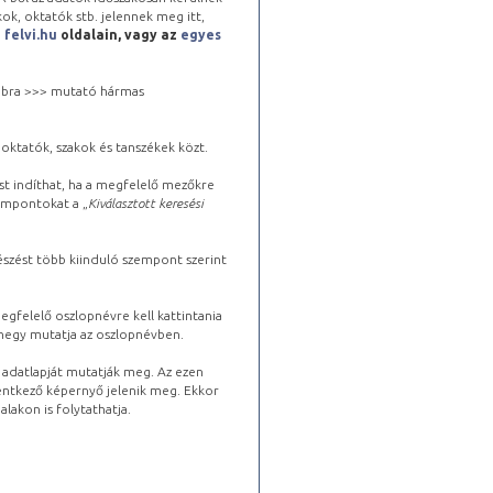
kok, oktatók stb. jelennek meg itt,
a
felvi.hu
oldalain, vagy az
egyes
 jobbra >>> mutató hármas
oktatók, szakok és tanszékek közt.
st indíthat, ha a megfelelő mezőkre
zempontokat a „
Kiválasztott keresési
észést több kiinduló szempont szerint
gfelelő oszlopnévre kell kattintania
lhegy mutatja az oszlopnévben.
s adatlapját mutatják meg. Az ezen
lentkező képernyő jelenik meg. Ekkor
lakon is folytathatja.