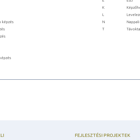
E
Esti
K
Képzőhe
L
Levelez
n képzés
N
Nappali
zés
T
Távokta
pzés
képzés
LI
FEJLESZTÉSI PROJEKTEK