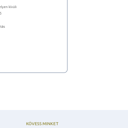
lyen kívüli
ő
tás
KÖVESS MINKET