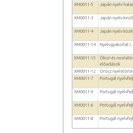
XM0011-5
Japán nyelv hala
XM0011-3
Japán nyelv kezd
XM0011-4
Japán nyelv köz
XM0011-14
Nyelvgyakorlat I.
XM0011-15
Ókori és neolatin
előadások
XM0011-12
Orosz nyelvtörté
XM0011-7
Portugál nyelvfejl
XM0011-9
Portugál nyelvfejl
XM0011-6
Portugál nyelvfej
XM0011-8
Portugál nyelvfejl