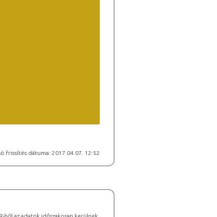
ó frissítés dátuma: 2017.04.07. 12:52
-ből az adatok időszakosan kerülnek