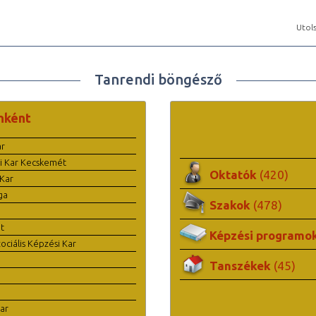
Utols
Tanrendi böngésző
nként
ar
i Kar Kecskemét
Oktatók
(420)
Kar
ga
Szakok
(478)
t
Képzési programo
ciális Képzési Kar
Tanszékek
(45)
ar