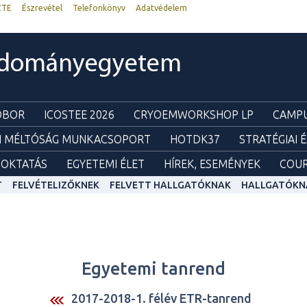
ZTE
Észrevétel
Telefonkönyv
Adatvédelem
udományegyetem
ZOBOR
ICOSTEE 2026
CRYOEMWORKSHOP LP
CAMPU
I MÉLTÓSÁG MUNKACSOPORT
HOTDK37
STRATÉGIAI 
OKTATÁS
EGYETEMI ÉLET
HÍREK, ESEMÉNYEK
COUR
T
FELVÉTELIZŐKNEK
FELVETT HALLGATÓKNAK
HALLGATÓKN
Egyetemi tanrend
2017-2018-1. félév ETR-tanrend