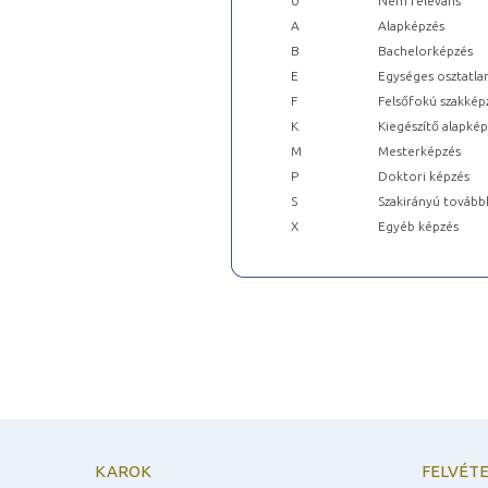
0
Nem releváns
A
Alapképzés
B
Bachelorképzés
E
Egységes osztatla
F
Felsőfokú szakkép
K
Kiegészítő alapké
M
Mesterképzés
P
Doktori képzés
S
Szakirányú tovább
X
Egyéb képzés
KAROK
FELVÉTE