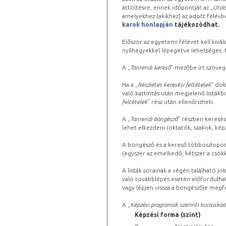
áttöltésre, ennek időpontját az „
Utols
amelyekhez (akikhez) az adott félév
karok honlapján
tájékozódhat.
Először az egyetemi félévet kell kivála
nyílhegyekkel lépegetve lehetséges. Ma
A „
Tanrendi kereső
” mezőbe írt szöveg
Ha a „
Részletes keresési feltételek
” dob
való kattintás után megjelenő listákbó
feltételek
” rész után ellenőrizheti.
A „
Tanrendi böngésző
” részben keresés
lehet elkezdeni (oktatók, szakok, képz
A böngésző és a kereső többoszlopos 
(egyszer az emelkedő, kétszer a csök
A listák sorainak a végén található j
való továbblépés esetén előfordulhat
vagy lépjen vissza a böngészője megfe
A „
Képzési programok szerinti kurzuskód
Képzési forma (szint)