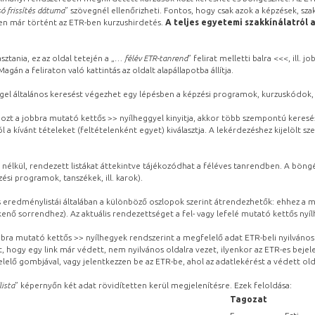
ó frissítés dátuma
” szövegnél ellenőrizheti. Fontos, hogy csak azok a képzések, sza
ben már történt az ETR-ben kurzushirdetés.
A teljes egyetemi szakkínálatról 
sztania, ez az oldal tetején a „
… félév ETR-tanrend
” felirat melletti balra <<<, ill.
gán a feliraton való kattintás az oldalt alapállapotba állítja.
gel általános keresést végezhet egy lépésben a képzési programok, kurzuskódok, 
ozt a jobbra mutató kettős >> nyílheggyel kinyitja, akkor több szempontú keresé
l a kívánt tételeket (feltételenként egyet) kiválasztja. A lekérdezéshez kijelölt s
 nélkül, rendezett listákat áttekintve tájékozódhat a féléves tanrendben. A böng
ési programok, tanszékek, ill. karok).
eredménylistái általában a különböző oszlopok szerint átrendezhetők: ehhez a me
kenő sorrendhez). Az aktuális rendezettséget a fel- vagy lefelé mutató kettős nyí
obbra mutató kettős >> nyílhegyek rendszerint a megfelelő adat ETR-beli nyilváno
, hogy egy link már védett, nem nyilvános oldalra vezet, ilyenkor az ETR-es beje
lelő gombjával, vagy jelentkezzen be az ETR-be, ahol az adatlekérést a védett olda
lista
” képernyőn két adat rövidítetten kerül megjelenítésre. Ezek feloldása:
Tagozat