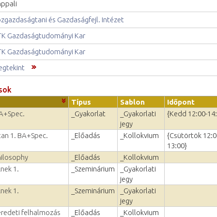
ppali
zgazdaságtani és Gazdaságfejl. Intézet
K Gazdaságtudományi Kar
K Gazdaságtudományi Kar
gtekint
sok
Típus
Sablon
Időpont
BA+Spec.
_Gyakorlat
_Gyakorlati
{Kedd 12:00-14
jegy
vtan 1. BA+Spec.
_Előadás
_Kollokvium
{Csütörtök 12:0
13:00}
hilosophy
_Előadás
_Kollokvium
nek 1.
_Szeminárium
_Gyakorlati
jegy
nek 1.
_Szeminárium
_Gyakorlati
jegy
eredeti felhalmozás
_Előadás
_Kollokvium