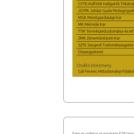
GYTK-Külföldi Hallgatók Titkárs
JGYPK Juhász Gyula Pedagógus
MGK Mezőgazdasági Kar
MK Mérnöki Kar
TTIK Természettudományi és Inf
ZMK Zeneművészeti Kar
SZTE Szegedi Tudományegyet
Összegyetemi
Önálló intézmény
Gál Ferenc Hittudományi Főisko
Ezen az oldalon az egyetem ETR tanu