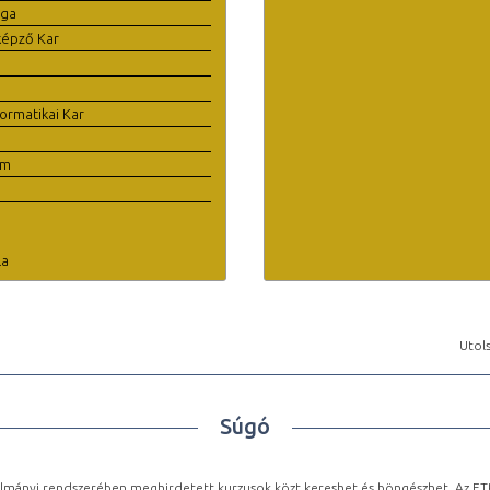
ága
képző Kar
ormatikai Kar
em
la
Utols
Súgó
lmányi rendszerében meghirdetett kurzusok közt kereshet és böngészhet. Az ETR