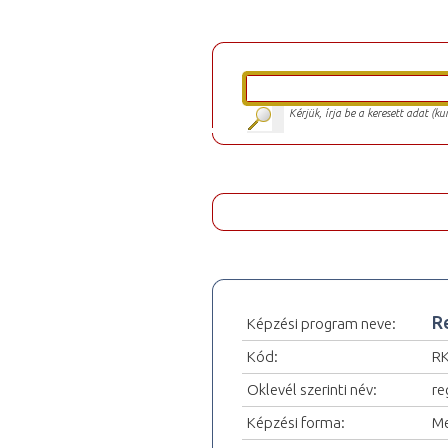
Kérjük, írja be a keresett adat (k
R
Képzési program neve:
Kód:
R
Oklevél szerinti név:
re
Képzési forma:
Me