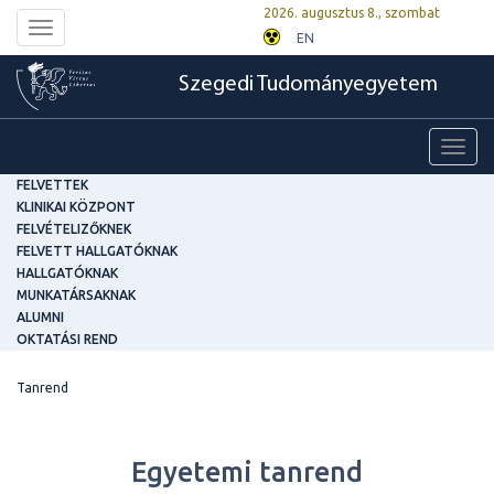
2026. augusztus 8., szombat
Toggle
EN
navigation
Szegedi Tudományegyetem
Toggl
navig
FELVETTEK
KLINIKAI KÖZPONT
FELVÉTELIZŐKNEK
FELVETT HALLGATÓKNAK
HALLGATÓKNAK
MUNKATÁRSAKNAK
ALUMNI
OKTATÁSI REND
Tanrend
Egyetemi tanrend