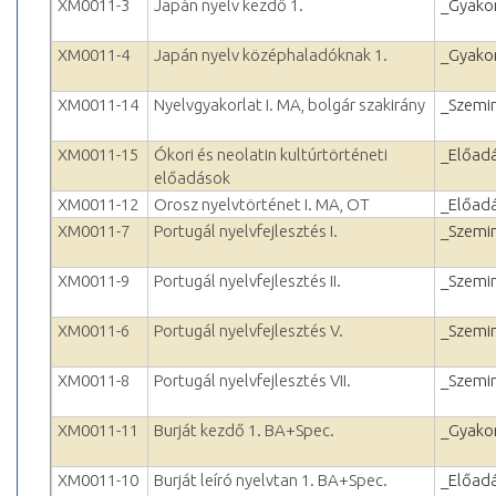
XM0011-3
Japán nyelv kezdő 1.
_Gyakor
XM0011-4
Japán nyelv középhaladóknak 1.
_Gyakor
XM0011-14
Nyelvgyakorlat I. MA, bolgár szakirány
_Szemi
XM0011-15
Ókori és neolatin kultúrtörténeti
_Előad
előadások
XM0011-12
Orosz nyelvtörténet I. MA, OT
_Előad
XM0011-7
Portugál nyelvfejlesztés I.
_Szemi
XM0011-9
Portugál nyelvfejlesztés II.
_Szemi
XM0011-6
Portugál nyelvfejlesztés V.
_Szemi
XM0011-8
Portugál nyelvfejlesztés VII.
_Szemi
XM0011-11
Burját kezdő 1. BA+Spec.
_Gyakor
XM0011-10
Burját leíró nyelvtan 1. BA+Spec.
_Előad