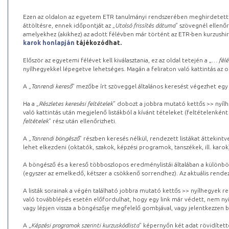
Ezen az oldalon az egyetem ETR tanulmányi rendszerében meghirdetett k
áttöltésre, ennek időpontját az „
Utolsó frissítés dátuma
” szövegnél ellenőr
amelyekhez (akikhez) az adott félévben már történt az ETR-ben kurzushi
karok honlapján
tájékozódhat.
Először az egyetemi félévet kell kiválasztania, ez az oldal tetején a „
… félé
nyílhegyekkel lépegetve lehetséges. Magán a feliraton való kattintás az old
A „
Tanrendi kereső
” mezőbe írt szöveggel általános keresést végezhet egy
Ha a „
Részletes keresési feltételek
” dobozt a jobbra mutató kettős >> nyílh
való kattintás után megjelenő listákból a kívánt tételeket (feltételenként
feltételek
” rész után ellenőrizheti.
A „
Tanrendi böngésző
” részben keresés nélkül, rendezett listákat áttekin
lehet elkezdeni (oktatók, szakok, képzési programok, tanszékek, ill. karok
A böngésző és a kereső többoszlopos eredménylistái általában a különböz
(egyszer az emelkedő, kétszer a csökkenő sorrendhez). Az aktuális rendez
A listák sorainak a végén található jobbra mutató kettős >> nyílhegyek r
való továbblépés esetén előfordulhat, hogy egy link már védett, nem nyi
vagy lépjen vissza a böngészője megfelelő gombjával, vagy jelentkezzen be
A „
Képzési programok szerinti kurzuskódlista
” képernyőn két adat rövidített