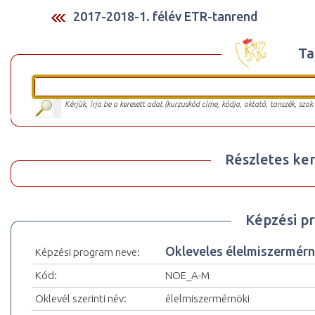
2017-2018-1. félév ETR-tanrend
Ta
Kérjük, írja be a keresett adat (kurzuskód címe, kódja, oktató, tanszék, szak
Részletes ker
Képzési p
Okleveles élelmiszermérn
Képzési program neve:
Kód:
NOE_A-M
Oklevél szerinti név:
élelmiszermérnöki