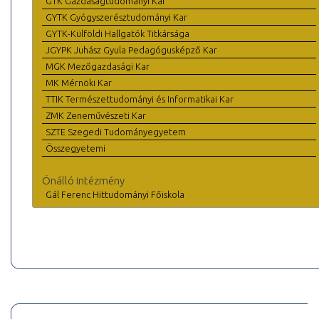
GTK Gazdaságtudományi Kar
GYTK Gyógyszerésztudományi Kar
GYTK-Külföldi Hallgatók Titkársága
JGYPK Juhász Gyula Pedagógusképző Kar
MGK Mezőgazdasági Kar
MK Mérnöki Kar
TTIK Természettudományi és Informatikai Kar
ZMK Zeneművészeti Kar
SZTE Szegedi Tudományegyetem
Összegyetemi
Önálló intézmény
Gál Ferenc Hittudományi Főiskola