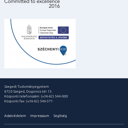
Szegedi Tudományegyetem
6720 Szeged, Dugonics tér 13.
Központi telefonszám: (+36-62) 544-000
Központi fax: (+36-62) 546-371
Adatvédelem
Impresszum
Segítség