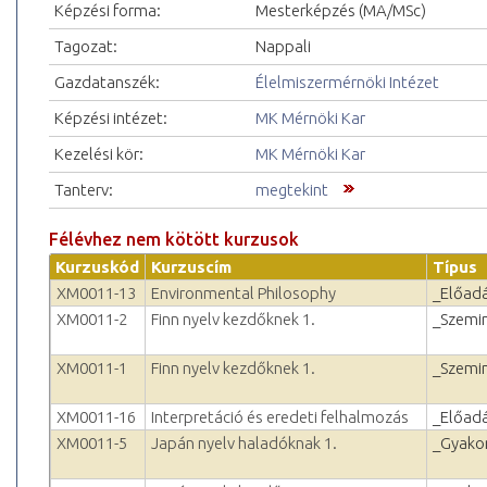
Képzési forma:
Mesterképzés (MA/MSc)
Tagozat:
Nappali
Gazdatanszék:
Élelmiszermérnöki Intézet
Képzési intézet:
MK Mérnöki Kar
Kezelési kör:
MK Mérnöki Kar
Tanterv:
megtekint
Félévhez nem kötött kurzusok
Kurzuskód
Kurzuscím
Típus
XM0011-13
Environmental Philosophy
_Előad
XM0011-2
Finn nyelv kezdőknek 1.
_Szemi
XM0011-1
Finn nyelv kezdőknek 1.
_Szemi
XM0011-16
Interpretáció és eredeti felhalmozás
_Előad
XM0011-5
Japán nyelv haladóknak 1.
_Gyakor