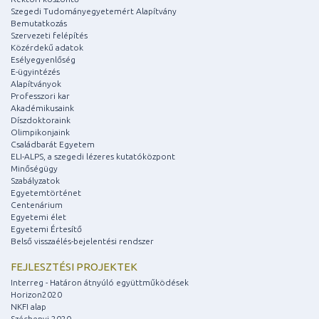
Szegedi Tudományegyetemért Alapítvány
Bemutatkozás
Szervezeti felépítés
Közérdekű adatok
Esélyegyenlőség
E-ügyintézés
Alapítványok
Professzori kar
Akadémikusaink
Díszdoktoraink
Olimpikonjaink
Családbarát Egyetem
ELI-ALPS, a szegedi lézeres kutatóközpont
Minőségügy
Szabályzatok
Egyetemtörténet
Centenárium
Egyetemi élet
Egyetemi Értesítő
Belső visszaélés-bejelentési rendszer
FEJLESZTÉSI PROJEKTEK
Interreg - Határon átnyúló együttműködések
Horizon2020
NKFI alap
Széchenyi 2020