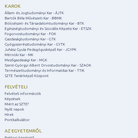
KAROK
Állam- és Jogtudományi Kar - ÁJTK
Bartók Béla Művészeti Kar - BBMK
Bölcsészet- és Társadalomtudományi Kar - BTK
Egészségtudományi és Szociális Képzési Kar - ETSZK
Fogorvostudományi Kar - FOK
Gazdaságtudományi Kar - GTK
Gyógyszerésztudományi Kar - GYTK
Juhász Gyula Pedagógusképző Kar - JGYPK
Mérnöki Kar - MK
Mezőgazdasági Kar - MGK
Szent-Györgyi Albert Orvostudományi Kar - SZAOK
Természettudományi és Informatikai Kar - TTIK
SZTE Tanárképző Központ
FELVÉTELI
Felvételi információk
Képzések
Miért az SZTE?
Nyílt napok
Hírek
Pontkalkulátor
AZ EGYETEMRŐL
Rektori köszöntő