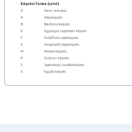
Képzési forma (szint)
0
Nem releváns
A
Alapképzés
B
Bachelorképzés
E
Egységes osztatlan képzés
F
Felsőfokú szakképzés
K
Kiegészítő alapképzés
M
Mesterképzés
P
Doktori képzés
S
Szakirányú továbbképzés
X
Egyéb képzés