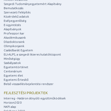
Szegedi Tudományegyetemért Alapítvány
Bemutatkozás
Szervezeti felépítés
Közérdekű adatok
Esélyegyenlőség
E-ügyintézés
Alapítványok
Professzori kar
Akadémikusaink
Díszdoktoraink
Olimpikonjaink
Családbarát Egyetem
ELI-ALPS, a szegedi lézeres kutatóközpont
Minőségügy
Szabályzatok
Egyetemtörténet
Centenárium
Egyetemi élet
Egyetemi Értesítő
Belső visszaélés-bejelentési rendszer
FEJLESZTÉSI PROJEKTEK
Interreg - Határon átnyúló együttműködések
Horizon2020
NKFI alap
Széchenyi 2020