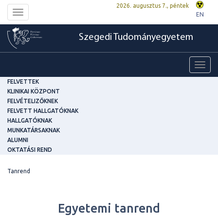
2026. augusztus 7., péntek
Toggle
EN
navigation
Szegedi Tudományegyetem
Toggl
navig
FELVETTEK
KLINIKAI KÖZPONT
FELVÉTELIZŐKNEK
FELVETT HALLGATÓKNAK
HALLGATÓKNAK
MUNKATÁRSAKNAK
ALUMNI
OKTATÁSI REND
Tanrend
Egyetemi tanrend