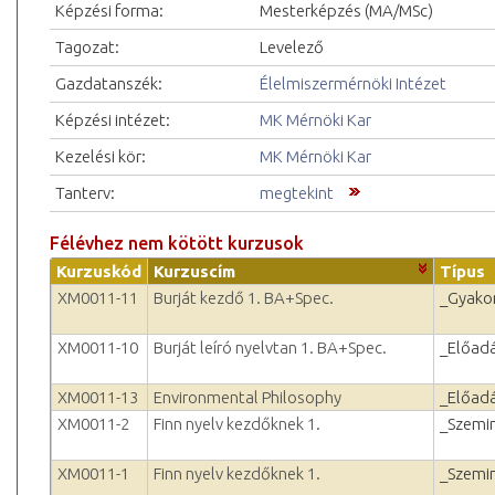
Képzési forma:
Mesterképzés (MA/MSc)
Tagozat:
Levelező
Gazdatanszék:
Élelmiszermérnöki Intézet
Képzési intézet:
MK Mérnöki Kar
Kezelési kör:
MK Mérnöki Kar
Tanterv:
megtekint
Félévhez nem kötött kurzusok
Kurzuskód
Kurzuscím
Típus
XM0011-11
Burját kezdő 1. BA+Spec.
_Gyakor
XM0011-10
Burját leíró nyelvtan 1. BA+Spec.
_Előad
XM0011-13
Environmental Philosophy
_Előad
XM0011-2
Finn nyelv kezdőknek 1.
_Szemi
XM0011-1
Finn nyelv kezdőknek 1.
_Szemi