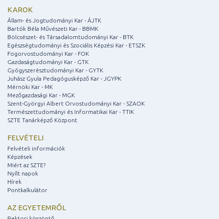
KAROK
Állam- és Jogtudományi Kar - ÁJTK
Bartók Béla Művészeti Kar - BBMK
Bölcsészet- és Társadalomtudományi Kar - BTK
Egészségtudományi és Szociális Képzési Kar - ETSZK
Fogorvostudományi Kar - FOK
Gazdaságtudományi Kar - GTK
Gyógyszerésztudományi Kar - GYTK
Juhász Gyula Pedagógusképző Kar - JGYPK
Mérnöki Kar - MK
Mezőgazdasági Kar - MGK
Szent-Györgyi Albert Orvostudományi Kar - SZAOK
Természettudományi és Informatikai Kar - TTIK
SZTE Tanárképző Központ
FELVÉTELI
Felvételi információk
Képzések
Miért az SZTE?
Nyílt napok
Hírek
Pontkalkulátor
AZ EGYETEMRŐL
Rektori köszöntő