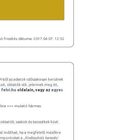
ó frissítés dátuma: 2017.04.07. 12:52
-ből az adatok időszakosan kerülnek
kok, oktatók stb. jelennek meg itt,
a
felvi.hu
oldalain, vagy az
egyes
 jobbra >>> mutató hármas
oktatók, szakok és tanszékek közt.
st indíthat, ha a megfelelő mezőkre
zempontokat a „
Kiválasztott keresési