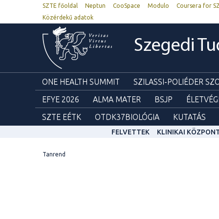
SZTE főoldal
Neptun
CooSpace
Modulo
Coursera for S
Közérdekű adatok
Szegedi T
ONE HEALTH SUMMIT
SZILASSI-POLIÉDER S
EFYE 2026
ALMA MATER
BSJP
ÉLETVÉG
SZTE EÉTK
OTDK37BIOLÓGIA
KUTATÁS
FELVETTEK
KLINIKAI KÖZPON
Tanrend