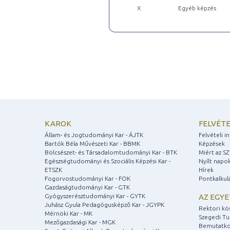
X
Egyéb képzés
KAROK
FELVÉTE
Állam- és Jogtudományi Kar - ÁJTK
Felvételi 
Bartók Béla Művészeti Kar - BBMK
Képzések
Bölcsészet- és Társadalomtudományi Kar - BTK
Miért az S
Egészségtudományi és Szociális Képzési Kar -
Nyílt napo
ETSZK
Hírek
Fogorvostudományi Kar - FOK
Pontkalkul
Gazdaságtudományi Kar - GTK
Gyógyszerésztudományi Kar - GYTK
AZ EGY
Juhász Gyula Pedagógusképző Kar - JGYPK
Rektori kö
Mérnöki Kar - MK
Szegedi T
Mezőgazdasági Kar - MGK
Bemutatko