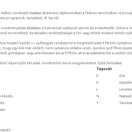
 nélkül, rendezett listákat áttekintve tájékozódhat a féléves tanrendben. A böng
ési programok, tanszékek, ill. karok).
eredménylistái általában a különböző oszlopok szerint átrendezhetők: ehhez a me
kenő sorrendhez). Az aktuális rendezettséget a fel- vagy lefelé mutató kettős nyí
obbra mutató kettős >> nyílhegyek rendszerint a megfelelő adat ETR-beli nyilváno
, hogy egy link már védett, nem nyilvános oldalra vezet, ilyenkor az ETR-es beje
lelő gombjával, vagy jelentkezzen be az ETR-be, ahol az adatlekérést a védett olda
lista
” képernyőn két adat rövidítetten kerül megjelenítésre. Ezek feloldása:
Tagozat
E
Esti
K
Képzőhe
L
Levelez
n képzés
N
Nappali
zés
T
Távokta
pzés
képzés