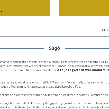
la
Utols
Súgó
lmányi rendszerében meghirdetett kurzusok közt kereshet és böngészhet. Az ETR
ó frissítés dátuma
” szövegnél ellenőrizheti. Fontos, hogy csak azok a képzések, sza
ben már történt az ETR-ben kurzushirdetés.
A teljes egyetemi szakkínálatról 
sztania, ez az oldal tetején a „
… félév ETR-tanrend
” felirat melletti balra <<<, ill.
gán a feliraton való kattintás az oldalt alapállapotba állítja.
gel általános keresést végezhet egy lépésben a képzési programok, kurzuskódok, 
ozt a jobbra mutató kettős >> nyílheggyel kinyitja, akkor több szempontú keresé
l a kívánt tételeket (feltételenként egyet) kiválasztja. A lekérdezéshez kijelölt s