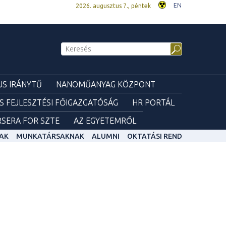
EN
2026. augusztus 7., péntek
S IRÁNYTŰ
NANOMŰANYAG KÖZPONT
ÉS FEJLESZTÉSI FŐIGAZGATÓSÁG
HR PORTÁL
SERA FOR SZTE
AZ EGYETEMRŐL
AK
MUNKATÁRSAKNAK
ALUMNI
OKTATÁSI REND