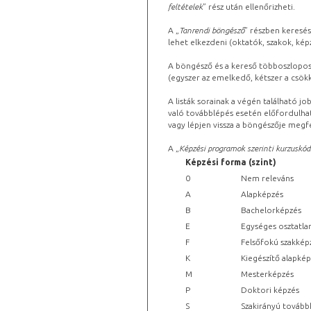
feltételek
” rész után ellenőrizheti.
A „
Tanrendi böngésző
” részben keresés
lehet elkezdeni (oktatók, szakok, képz
A böngésző és a kereső többoszlopos 
(egyszer az emelkedő, kétszer a csök
A listák sorainak a végén található j
való továbblépés esetén előfordulhat
vagy lépjen vissza a böngészője megfe
A „
Képzési programok szerinti kurzuskód
Képzési forma (szint)
0
Nem releváns
A
Alapképzés
B
Bachelorképzés
E
Egységes osztatla
F
Felsőfokú szakkép
K
Kiegészítő alapké
M
Mesterképzés
P
Doktori képzés
S
Szakirányú tovább