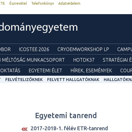
ZTE
Észrevétel
Telefonkönyv
Adatvédelem
udományegyetem
ZOBOR
ICOSTEE 2026
CRYOEMWORKSHOP LP
CAMPU
I MÉLTÓSÁG MUNKACSOPORT
HOTDK37
STRATÉGIAI 
OKTATÁS
EGYETEMI ÉLET
HÍREK, ESEMÉNYEK
COUR
T
FELVÉTELIZŐKNEK
FELVETT HALLGATÓKNAK
HALLGATÓKN
Egyetemi tanrend
2017-2018-1. félév ETR-tanrend