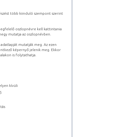
észést több kiinduló szempont szerint
gfelelő oszlopnévre kell kattintania
lhegy mutatja az oszlopnévben.
s adatlapját mutatják meg. Az ezen
lentkező képernyő jelenik meg. Ekkor
lakon is folytathatja.
lyen kívüli
ő
tás