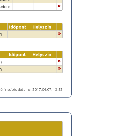
kvium
Időpont
Helyszín
m
Időpont
Helyszín
m
m
ó frissítés dátuma: 2017.04.07. 12:52