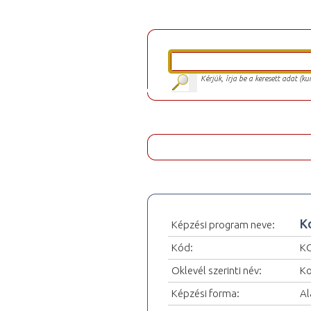
Kérjük, írja be a keresett adat (k
K
Képzési program neve:
Kód:
K
Oklevél szerinti név:
Ko
Képzési forma:
Al