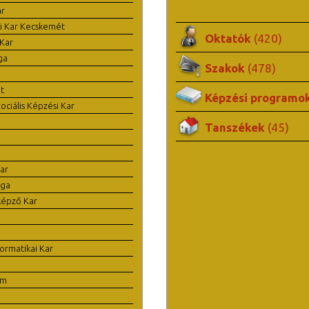
ar
i Kar Kecskemét
Oktatók
(420)
Kar
ga
Szakok
(478)
t
Képzési programo
ciális Képzési Kar
Tanszékek
(45)
ar
ága
képző Kar
ormatikai Kar
em