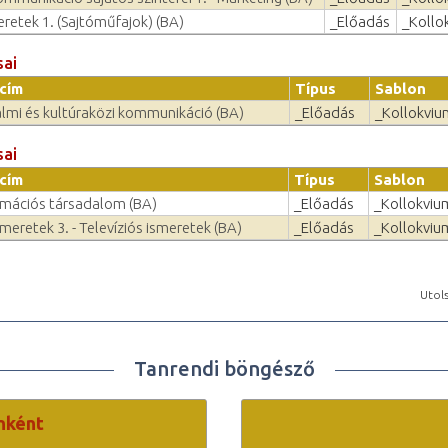
retek 1. (Sajtóműfajok) (BA)
_Előadás
_Kollo
sai
cím
Típus
Sablon
lmi és kultúraközi kommunikáció (BA)
_Előadás
_Kollokviu
sai
cím
Típus
Sablon
rmációs társadalom (BA)
_Előadás
_Kollokviu
meretek 3. - Televíziós ismeretek (BA)
_Előadás
_Kollokviu
Utols
Tanrendi böngésző
nként