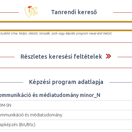
Tanrendi kereső
urzuskód címe, kódja, oktató, tanszék, szak vagy képzési program neve) első betűit.
Részletes keresési feltételek
Képzési program adatlapja
ommunikáció és médiatudomány minor_N
OM-SN
mmunikáció és médiatudomány
apképzés (BA/BSc)