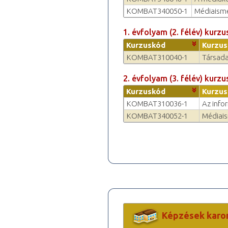
KOMBAT340050-1
Médiaisme
1. évfolyam (2. félév) kurzu
Kurzuskód
Kurzus
KOMBAT310040-1
Társada
2. évfolyam (3. félév) kurzu
Kurzuskód
Kurzus
KOMBAT310036-1
Az info
KOMBAT340052-1
Médiais
Képzések karo