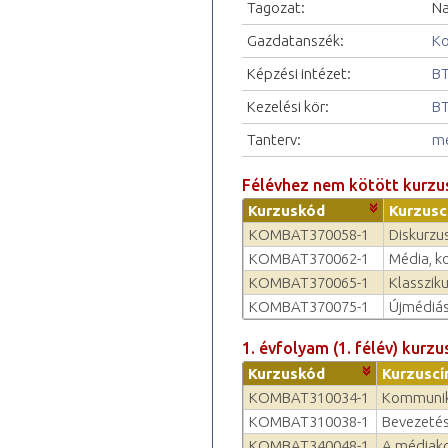
Tagozat:
Na
Gazdatanszék:
Ko
Képzési intézet:
BT
Kezelési kör:
BT
Tanterv:
me
Félévhez nem kötött kurzu
Kurzuskód
Kurzusc
KOMBAT370058-1
Diskurzu
KOMBAT370062-1
Média, k
KOMBAT370065-1
Klasszik
KOMBAT370075-1
Újmédiás
1. évfolyam (1. félév) kurzu
Kurzuskód
Kurzuscí
KOMBAT310034-1
Kommuniká
KOMBAT310038-1
Bevezetés
KOMBAT340048-1
A médiako