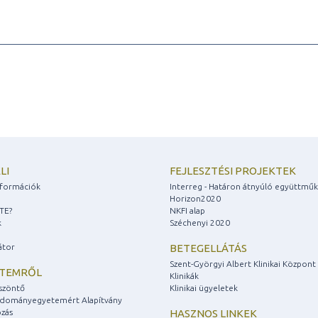
LI
FEJLESZTÉSI PROJEKTEK
információk
Interreg - Határon átnyúló együttmű
Horizon2020
ZTE?
NKFI alap
k
Széchenyi 2020
átor
BETEGELLÁTÁS
Szent-Györgyi Albert Klinikai Központ
ETEMRŐL
Klinikák
szöntő
Klinikai ügyeletek
udományegyetemért Alapítvány
zás
HASZNOS LINKEK