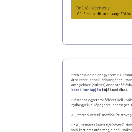
Önálló intézmény
Gál Ferenc Hittudományi Főisko
Ezen az oldalon az egyetem ETR tanu
áttöltésre, ennek időpontját az „
Utols
amelyekhez (akikhez) az adott félév
karok honlapján
tájékozódhat.
Először az egyetemi félévet kell kivála
nyílhegyekkel lépegetve lehetséges. Ma
A „
Tanrendi kereső
” mezőbe írt szöveg
Ha a „
Részletes keresési feltételek
” dob
való kattintás után megjelenő listákbó