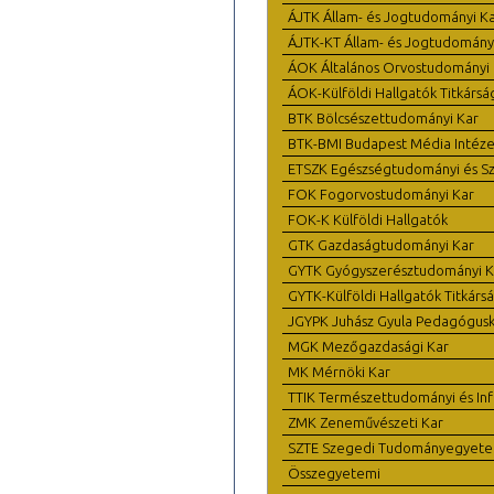
ÁJTK Állam- és Jogtudományi K
ÁJTK-KT Állam- és Jogtudomány
ÁOK Általános Orvostudományi 
ÁOK-Külföldi Hallgatók Titkársá
BTK Bölcsészettudományi Kar
BTK-BMI Budapest Média Intéze
ETSZK Egészségtudományi és Szo
FOK Fogorvostudományi Kar
FOK-K Külföldi Hallgatók
GTK Gazdaságtudományi Kar
GYTK Gyógyszerésztudományi K
GYTK-Külföldi Hallgatók Titkárs
JGYPK Juhász Gyula Pedagógus
MGK Mezőgazdasági Kar
MK Mérnöki Kar
TTIK Természettudományi és Inf
ZMK Zeneművészeti Kar
SZTE Szegedi Tudományegyet
Összegyetemi