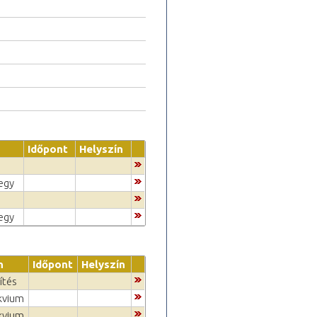
Időpont
Helyszín
jegy
jegy
n
Időpont
Helyszín
ítés
kvium
kvium