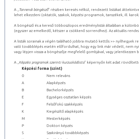
A „
Tanrendi böngésző
” részben keresés nélkül, rendezett listákat áttekin
lehet elkezdeni (oktatók, szakok, képzési programok, tanszékek, ill. karok
A böngésző és a kereső többoszlopos eredménylistái általában a különböz
(egyszer az emelkedő, kétszer a csökkenő sorrendhez). Az aktuális rendez
A listák sorainak a végén található jobbra mutató kettős >> nyílhegyek r
való továbblépés esetén előfordulhat, hogy egy link már védett, nem nyi
vagy lépjen vissza a böngészője megfelelő gombjával, vagy jelentkezzen be
A „
Képzési programok szerinti kurzuskódlista
” képernyőn két adat rövidített
Képzési forma (szint)
0
Nem releváns
A
Alapképzés
B
Bachelorképzés
E
Egységes osztatlan képzés
F
Felsőfokú szakképzés
K
Kiegészítő alapképzés
M
Mesterképzés
P
Doktori képzés
S
Szakirányú továbbképzés