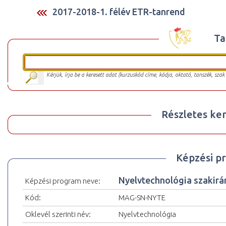
2017-2018-1. félév ETR-tanrend
Ta
Kérjük, írja be a keresett adat (kurzuskód címe, kódja, oktató, tanszék, szak
Részletes ker
Képzési p
Nyelvtechnológia szakir
Képzési program neve:
Kód:
MAG-SN-NYTE
Oklevél szerinti név:
Nyelvtechnológia