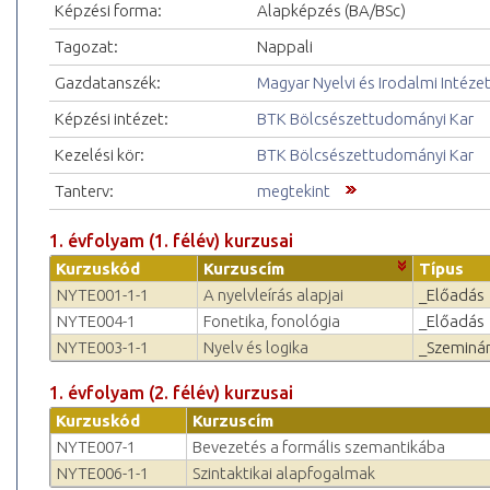
Képzési forma:
Alapképzés (BA/BSc)
Tagozat:
Nappali
Gazdatanszék:
Magyar Nyelvi és Irodalmi Intéze
Képzési intézet:
BTK Bölcsészettudományi Kar
Kezelési kör:
BTK Bölcsészettudományi Kar
Tanterv:
megtekint
1. évfolyam (1. félév) kurzusai
Kurzuskód
Kurzuscím
Típus
NYTE001-1-1
A nyelvleírás alapjai
_Előadás
NYTE004-1
Fonetika, fonológia
_Előadás
NYTE003-1-1
Nyelv és logika
_Szeminá
1. évfolyam (2. félév) kurzusai
Kurzuskód
Kurzuscím
NYTE007-1
Bevezetés a formális szemantikába
NYTE006-1-1
Szintaktikai alapfogalmak