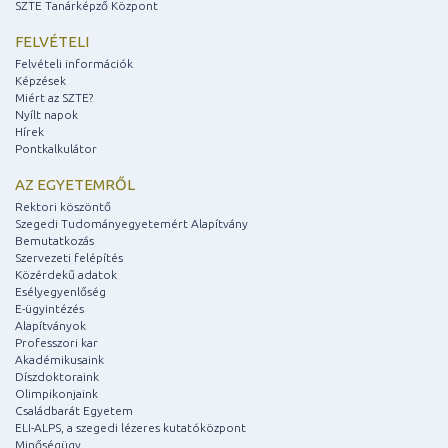
SZTE Tanárképző Központ
FELVÉTELI
Felvételi információk
Képzések
Miért az SZTE?
Nyílt napok
Hírek
Pontkalkulátor
AZ EGYETEMRŐL
Rektori köszöntő
Szegedi Tudományegyetemért Alapítvány
Bemutatkozás
Szervezeti felépítés
Közérdekű adatok
Esélyegyenlőség
E-ügyintézés
Alapítványok
Professzori kar
Akadémikusaink
Díszdoktoraink
Olimpikonjaink
Családbarát Egyetem
ELI-ALPS, a szegedi lézeres kutatóközpont
Minőségügy