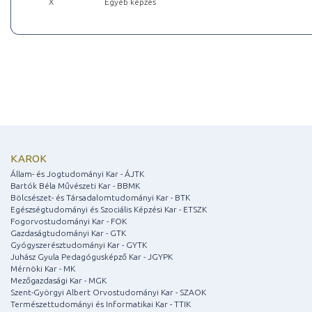
X
Egyéb képzés
KAROK
Állam- és Jogtudományi Kar - ÁJTK
Bartók Béla Művészeti Kar - BBMK
Bölcsészet- és Társadalomtudományi Kar - BTK
Egészségtudományi és Szociális Képzési Kar - ETSZK
Fogorvostudományi Kar - FOK
Gazdaságtudományi Kar - GTK
Gyógyszerésztudományi Kar - GYTK
Juhász Gyula Pedagógusképző Kar - JGYPK
Mérnöki Kar - MK
Mezőgazdasági Kar - MGK
Szent-Györgyi Albert Orvostudományi Kar - SZAOK
Természettudományi és Informatikai Kar - TTIK