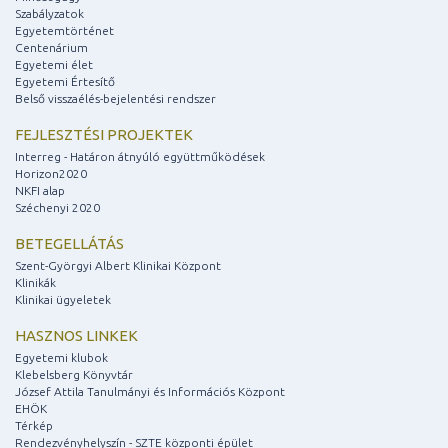
Szabályzatok
Egyetemtörténet
Centenárium
Egyetemi élet
Egyetemi Értesítő
Belső visszaélés-bejelentési rendszer
FEJLESZTÉSI PROJEKTEK
Interreg - Határon átnyúló együttműködések
Horizon2020
NKFI alap
Széchenyi 2020
BETEGELLÁTÁS
Szent-Györgyi Albert Klinikai Központ
Klinikák
Klinikai ügyeletek
HASZNOS LINKEK
Egyetemi klubok
Klebelsberg Könyvtár
József Attila Tanulmányi és Információs Központ
EHÖK
Térkép
Rendezvényhelyszín - SZTE központi épület