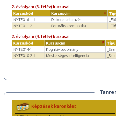
2. évfolyam (3. félév) kurzusai
Kurzuskód
Kurzuscím
Típ
NYTE016-1-1
Diskurzuselemzés
_El
NYTE011-2
Formális szemantika
_El
2. évfolyam (4. félév) kurzusai
Kurzuskód
Kurzuscím
Típu
NYTE014-1
Kognitív tudomány
_Sze
NYTE010-2-1
Mesterséges intelligencia
_Sze
Tanre
Képzések karonként