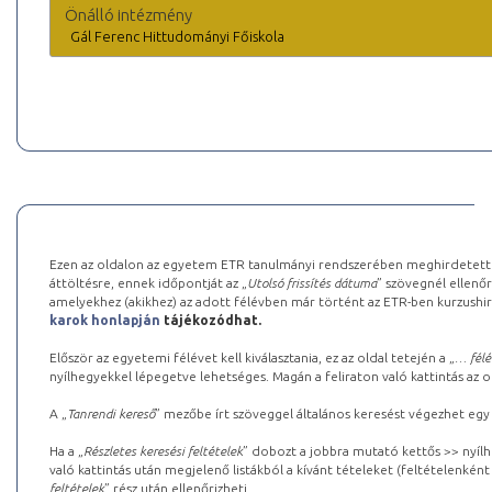
Önálló intézmény
Gál Ferenc Hittudományi Főiskola
Ezen az oldalon az egyetem ETR tanulmányi rendszerében meghirdetett k
áttöltésre, ennek időpontját az „
Utolsó frissítés dátuma
” szövegnél ellenőr
amelyekhez (akikhez) az adott félévben már történt az ETR-ben kurzushi
karok honlapján
tájékozódhat.
Először az egyetemi félévet kell kiválasztania, ez az oldal tetején a „
… félé
nyílhegyekkel lépegetve lehetséges. Magán a feliraton való kattintás az old
A „
Tanrendi kereső
” mezőbe írt szöveggel általános keresést végezhet egy
Ha a „
Részletes keresési feltételek
” dobozt a jobbra mutató kettős >> nyílh
való kattintás után megjelenő listákból a kívánt tételeket (feltételenként
feltételek
” rész után ellenőrizheti.