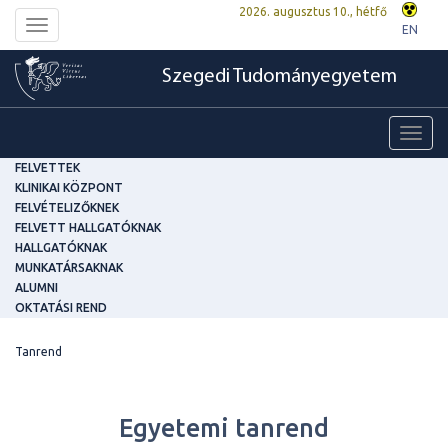
2026. augusztus 10., hétfő
Toggle
EN
navigation
Szegedi Tudományegyetem
Toggl
navig
FELVETTEK
KLINIKAI KÖZPONT
FELVÉTELIZŐKNEK
FELVETT HALLGATÓKNAK
HALLGATÓKNAK
MUNKATÁRSAKNAK
ALUMNI
OKTATÁSI REND
Tanrend
Egyetemi tanrend