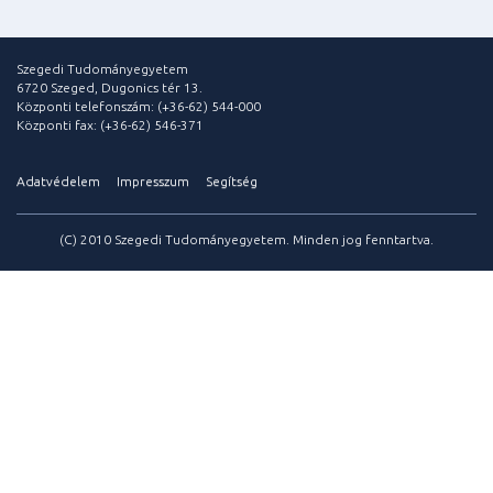
Szegedi Tudományegyetem
6720 Szeged, Dugonics tér 13.
Központi telefonszám: (+36-62) 544-000
Központi fax: (+36-62) 546-371
Adatvédelem
Impresszum
Segítség
(C) 2010 Szegedi Tudományegyetem. Minden jog fenntartva.