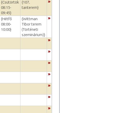
{Csütörtök
{107.
08:15-
tanterem}
09:45}
{Hétfő
{Wittman
08:00-
Tibor terem
10:00}
(Történeti
szeminárium)}