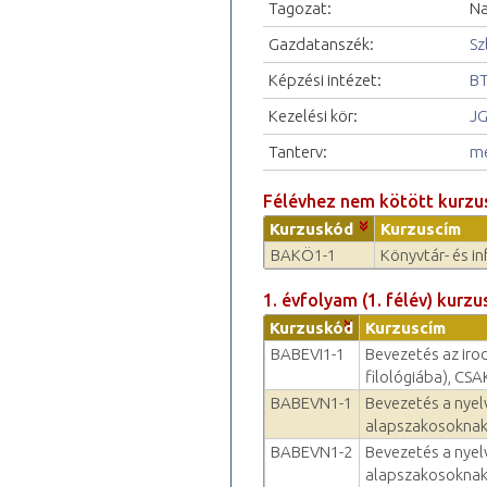
Tagozat:
Na
Gazdatanszék:
Sz
Képzési intézet:
BT
Kezelési kör:
JG
Tanterv:
me
Félévhez nem kötött kurzu
Kurzuskód
Kurzuscím
BAKÖ1-1
Könyvtár- és in
1. évfolyam (1. félév) kurzu
Kurzuskód
Kurzuscím
BABEVI1-1
Bevezetés az ir
filológiába), CSAK!
BABEVN1-1
Bevezetés a nyel
alapszakosoknak
BABEVN1-2
Bevezetés a nyel
alapszakosoknak