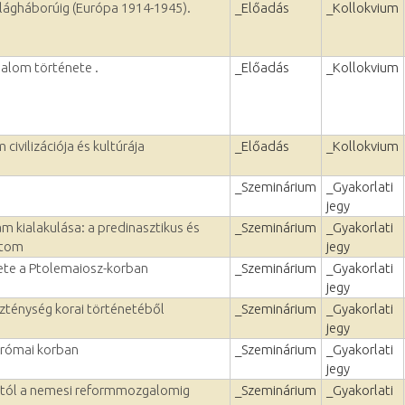
ilágháborúig (Európa 1914-1945).
_Előadás
_Kollokvium
alom története .
_Előadás
_Kollokvium
civilizációja és kultúrája
_Előadás
_Kollokvium
_Szeminárium
_Gyakorlati
jegy
lam kialakulása: a predinasztikus és
_Szeminárium
_Gyakorlati
ptom
jegy
ete a Ptolemaiosz-korban
_Szeminárium
_Gyakorlati
jegy
szténység korai történetéből
_Szeminárium
_Gyakorlati
jegy
a római korban
_Szeminárium
_Gyakorlati
jegy
ástól a nemesi reformmozgalomig
_Szeminárium
_Gyakorlati