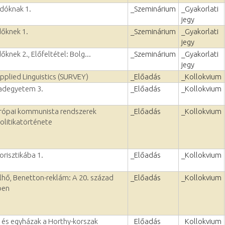
adóknak 1.
_Szeminárium
_Gyakorlati
jegy
dőknek 1.
_Szeminárium
_Gyakorlati
jegy
őknek 2., Előfeltétel: Bolg...
_Szeminárium
_Gyakorlati
jegy
pplied Linguistics (SURVEY)
_Előadás
_Kollokvium
badegyetem 3.
_Előadás
_Kollokvium
urópai kommunista rendszerek
_Előadás
_Kollokvium
olitikatörténete
orisztikába 1.
_Előadás
_Kollokvium
elhő, Benetton-reklám: A 20. század
_Előadás
_Kollokvium
ben
a és egyházak a Horthy-korszak
_Előadás
_Kollokvium