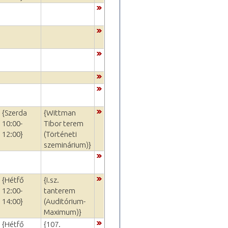
{Szerda
{Wittman
10:00-
Tibor terem
12:00}
(Történeti
szeminárium)}
{Hétfő
{I.sz.
12:00-
tanterem
14:00}
(Auditórium-
Maximum)}
{Hétfő
{107.