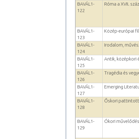
BAVÁL1-
Róma a XVII. sz
122
BAVÁL1-
Közép-európai fi
123
BAVÁL1-
Irodalom, művés
124
BAVÁL1-
Antik, középkori
125
BAVÁL1-
Tragédia és vegy
126
BAVÁL1-
Emerging Literat
127
BAVÁL1-
Őskori pattinto
128
BAVÁL1-
Ókori művelődés
129