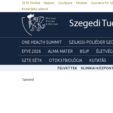
SZTE főoldal
Neptun
CooSpace
Modulo
Coursera for S
Közérdekű adatok
Szegedi T
ONE HEALTH SUMMIT
SZILASSI-POLIÉDER S
EFYE 2026
ALMA MATER
BSJP
ÉLETVÉG
SZTE EÉTK
OTDK37BIOLÓGIA
KUTATÁS
FELVETTEK
KLINIKAI KÖZPON
Tanrend