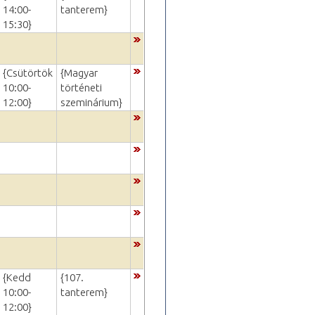
14:00-
tanterem}
15:30}
{Csütörtök
{Magyar
10:00-
történeti
12:00}
szeminárium}
{Kedd
{107.
10:00-
tanterem}
12:00}