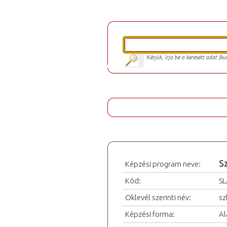
Kérjük, írja be a keresett adat (k
S
Képzési program neve:
Kód:
SL
Oklevél szerinti név:
sz
Képzési forma:
Al