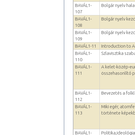
BAVÁL1-
Bolgár nyelv hal
107
BAVÁL1-
Bolgár nyelv kez
108
BAVÁL1-
Bolgár nyelv kezd
109
BAVÁL1-11
Introduction to A
BAVÁL1-
Szlavisztika sza
110
BAVÁL1-
A kelet-közép-e
111
összehasonlító p
BAVÁL1-
Bevezetés a folkl
112
BAVÁL1-
Miki egér, atomf
113
története képek
BAVÁL1-
Politika,ideológi