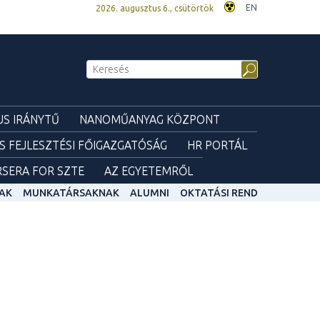
EN
2026. augusztus 6., csütörtök
S IRÁNYTŰ
NANOMŰANYAG KÖZPONT
ÉS FEJLESZTÉSI FŐIGAZGATÓSÁG
HR PORTÁL
SERA FOR SZTE
AZ EGYETEMRŐL
AK
MUNKATÁRSAKNAK
ALUMNI
OKTATÁSI REND