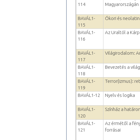
114
Magyarországán
BAVÁL1-
Ókori és neolatin
115
BAVÁL1-
Az Uraltól a Kár
116
BAVÁL1-
Világirodalom: An
117
BAVÁL1-
Bevezetés a vilá
118
BAVÁL1-
Terror(izmus): ret
119
BAVÁL1-12
Nyelv és logika
BAVÁL1-
Színház a határo
120
BAVÁL1-
Az érmétől a fén
121
forrásai