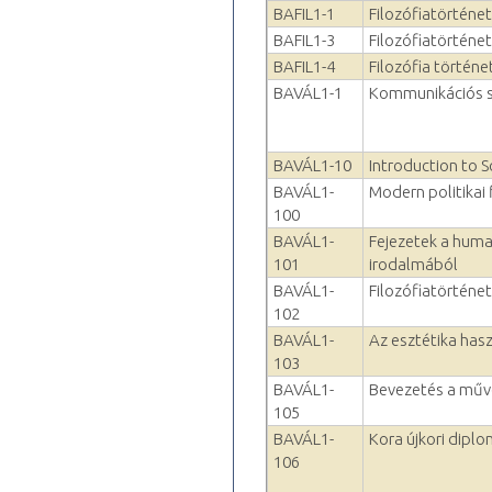
BAFIL1-1
Filozófiatörténet 
BAFIL1-3
Filozófiatörténet 
BAFIL1-4
Filozófia történet
BAVÁL1-1
Kommunikációs st
BAVÁL1-10
Introduction to S
BAVÁL1-
Modern politikai 
100
BAVÁL1-
Fejezetek a hum
101
irodalmából
BAVÁL1-
Filozófiatörténet 
102
BAVÁL1-
Az esztétika hasz
103
BAVÁL1-
Bevezetés a műv
105
BAVÁL1-
Kora újkori diplo
106