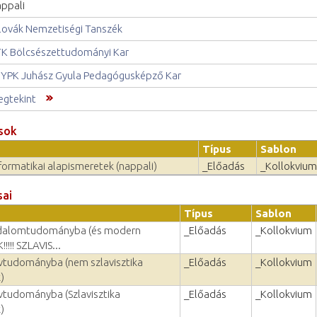
ppali
lovák Nemzetiségi Tanszék
K Bölcsészettudományi Kar
YPK Juhász Gyula Pedagógusképző Kar
gtekint
sok
Típus
Sablon
formatikai alapismeretek (nappali)
_Előadás
_Kollokvium
sai
Típus
Sablon
odalomtudományba (és modern
_Előadás
_Kollokvium
!!!! SZLAVIS...
vtudományba (nem szlavisztika
_Előadás
_Kollokvium
)
vtudományba (Szlavisztika
_Előadás
_Kollokvium
)