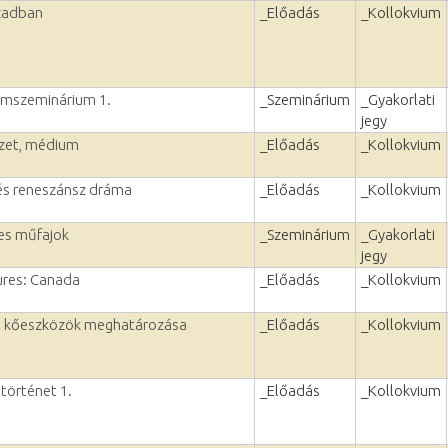
ázadban
_Előadás
_Kollokvium
lmszeminárium 1.
_Szeminárium
_Gyakorlati
jegy
zet, médium
_Előadás
_Kollokvium
 és reneszánsz dráma
_Előadás
_Kollokvium
es műfajok
_Szeminárium
_Gyakorlati
jegy
ures: Canada
_Előadás
_Kollokvium
tt kőeszközök meghatározása
_Előadás
_Kollokvium
történet 1.
_Előadás
_Kollokvium