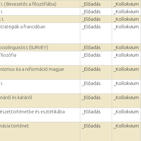
I. ( Bevezetés a filozófiába)
_Előadás
_Kollokvium
I.
_Előadás
_Kollokvium
 I.
_Előadás
_Kollokvium
ratégiák a franciában
_Előadás
_Kollokvium
ociolinguistics (SURVEY)
_Előadás
_Kollokvium
filozófia
_Előadás
_Kollokvium
anizmus éa a reformáció magyar
_Előadás
_Kollokvium
I.
_Előadás
_Kollokvium
náról és káráról
_Előadás
_Kollokvium
észettörténetbe és esztétikába
_Előadás
_Kollokvium
mácia történet
_Előadás
_Kollokvium