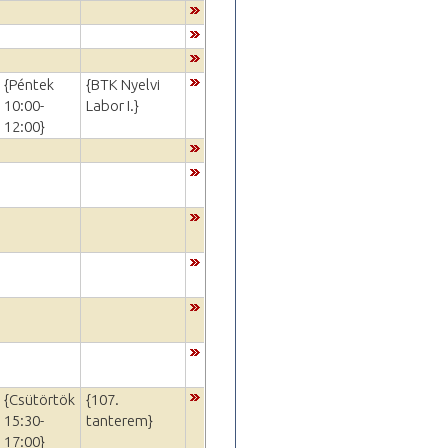
{Péntek
{BTK Nyelvi
10:00-
Labor I.}
12:00}
{Csütörtök
{107.
15:30-
tanterem}
17:00}