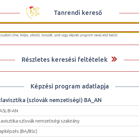
Tanrendi kereső
urzuskód címe, kódja, oktató, tanszék, szak vagy képzési program neve) első betűit.
Részletes keresési feltételek
Képzési program adatlapja
zlavisztika (szlovák nemzetiségi) BA_AN
ASL-B-AN
lavisztika-szlovák nemzetiségi szakirány
apképzés (BA/BSc)