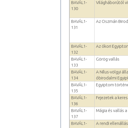
BAVÁL1-
Világháborútól v
130
BAVÁL1-
Az Oszmán Birod
131
BAVÁL1-
Az ókori Egyiptom 
132
BAVÁL1-
Görög vallás
133
BAVÁL1-
A Nílus-völgyi ál
134
óbirodalmi Egyi
BAVÁL1-
Egyiptom történ
135
BAVÁL1-
Fejezetek a kere
136
BAVÁL1-
Mágia és vallás 
137
BAVÁL1-
A rendi ellenáll