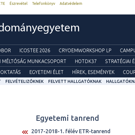
ZTE
Észrevétel
Telefonkönyv
Adatvédelem
udományegyetem
ZOBOR
ICOSTEE 2026
CRYOEMWORKSHOP LP
CAMPU
I MÉLTÓSÁG MUNKACSOPORT
HOTDK37
STRATÉGIAI 
OKTATÁS
EGYETEMI ÉLET
HÍREK, ESEMÉNYEK
COUR
T
FELVÉTELIZŐKNEK
FELVETT HALLGATÓKNAK
HALLGATÓKN
Egyetemi tanrend
2017-2018-1. félév ETR-tanrend