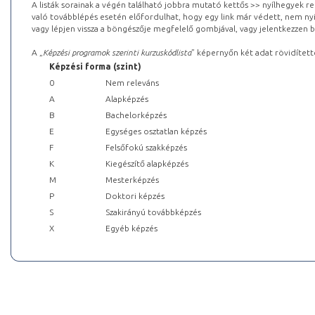
A listák sorainak a végén található jobbra mutató kettős >> nyílhegyek r
való továbblépés esetén előfordulhat, hogy egy link már védett, nem nyi
vagy lépjen vissza a böngészője megfelelő gombjával, vagy jelentkezzen be
A „
Képzési programok szerinti kurzuskódlista
” képernyőn két adat rövidített
Képzési forma (szint)
0
Nem releváns
A
Alapképzés
B
Bachelorképzés
E
Egységes osztatlan képzés
F
Felsőfokú szakképzés
K
Kiegészítő alapképzés
M
Mesterképzés
P
Doktori képzés
S
Szakirányú továbbképzés
X
Egyéb képzés