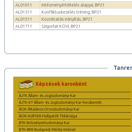
AL01011
Intézményértékelés alapjai, BP21
AL01311
Konfliktuskezelés tréning, BP21
AL01511
Közoktatás irányítás, BP21
AL01711
Szigorlat KÖVI, BP21
Tanre
Képzések karonként
ÁJTK Állam- és Jogtudományi Kar
ÁJTK-KT Állam- és Jogtudományi Kar Kecskemét
ÁOK Általános Orvostudományi Kar
ÁOK-Külföldi Hallgatók Titkársága
BTK Bölcsészettudományi Kar
BTK-BMI Budapest Média Intézet