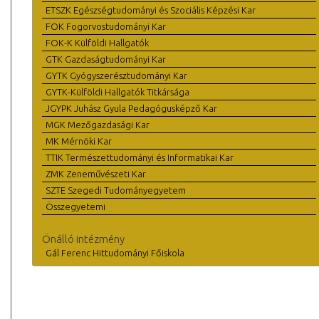
ETSZK Egészségtudományi és Szociális Képzési Kar
FOK Fogorvostudományi Kar
FOK-K Külföldi Hallgatók
GTK Gazdaságtudományi Kar
GYTK Gyógyszerésztudományi Kar
GYTK-Külföldi Hallgatók Titkársága
JGYPK Juhász Gyula Pedagógusképző Kar
MGK Mezőgazdasági Kar
MK Mérnöki Kar
TTIK Természettudományi és Informatikai Kar
ZMK Zeneművészeti Kar
SZTE Szegedi Tudományegyetem
Összegyetemi
Önálló intézmény
Gál Ferenc Hittudományi Főiskola