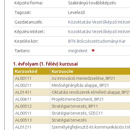
Képzési forma:
Szakirányú továbbképzés
Tagozat:
Levelező
Gazdatanszék:
Közoktatási Vezetőképző Intéze
Képzési intézet:
Közoktatási Vezetőképző Intéze
Kezelési kör:
BTK Bölcsészettudományi Kar
Tanterv:
megtekint
1. évfolyam (1. félév) kurzusai
Kurzuskód
Kurzuscím
AL00111
Az innováció menedzselése, BP21
AL00211
Minőségirányítás alapjai,, BP21
AL01411
Oktatási rendszerek elméleti alapjai, BP2
AL00611
Projektmenedzsment, BP21
AL00512
Stratégiai tervezés, BP11
AL00511
Stratégiai tervezés, SZEG11
AL00513
Stratégiai tervezés
AL01211
Személyégfejlesztő és kommunikációs tr