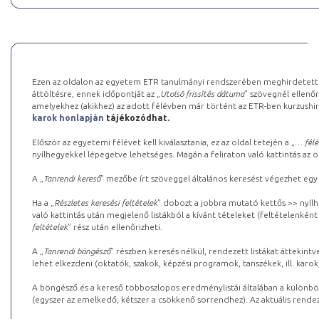
Ezen az oldalon az egyetem ETR tanulmányi rendszerében meghirdetett k
áttöltésre, ennek időpontját az „
Utolsó frissítés dátuma
” szövegnél ellenőr
amelyekhez (akikhez) az adott félévben már történt az ETR-ben kurzushi
karok honlapján
tájékozódhat.
Először az egyetemi félévet kell kiválasztania, ez az oldal tetején a „
… félé
nyílhegyekkel lépegetve lehetséges. Magán a feliraton való kattintás az old
A „
Tanrendi kereső
” mezőbe írt szöveggel általános keresést végezhet egy
Ha a „
Részletes keresési feltételek
” dobozt a jobbra mutató kettős >> nyílh
való kattintás után megjelenő listákból a kívánt tételeket (feltételenként
feltételek
” rész után ellenőrizheti.
A „
Tanrendi böngésző
” részben keresés nélkül, rendezett listákat áttekin
lehet elkezdeni (oktatók, szakok, képzési programok, tanszékek, ill. karok
A böngésző és a kereső többoszlopos eredménylistái általában a különböz
(egyszer az emelkedő, kétszer a csökkenő sorrendhez). Az aktuális rendez