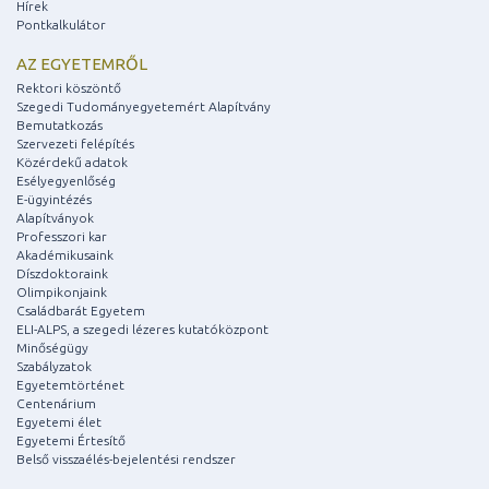
Hírek
Pontkalkulátor
AZ EGYETEMRŐL
Rektori köszöntő
Szegedi Tudományegyetemért Alapítvány
Bemutatkozás
Szervezeti felépítés
Közérdekű adatok
Esélyegyenlőség
E-ügyintézés
Alapítványok
Professzori kar
Akadémikusaink
Díszdoktoraink
Olimpikonjaink
Családbarát Egyetem
ELI-ALPS, a szegedi lézeres kutatóközpont
Minőségügy
Szabályzatok
Egyetemtörténet
Centenárium
Egyetemi élet
Egyetemi Értesítő
Belső visszaélés-bejelentési rendszer