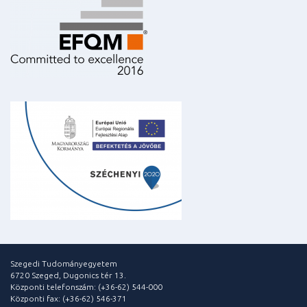
Szegedi Tudományegyetem
6720 Szeged, Dugonics tér 13.
Központi telefonszám: (+36-62) 544-000
Központi fax: (+36-62) 546-371