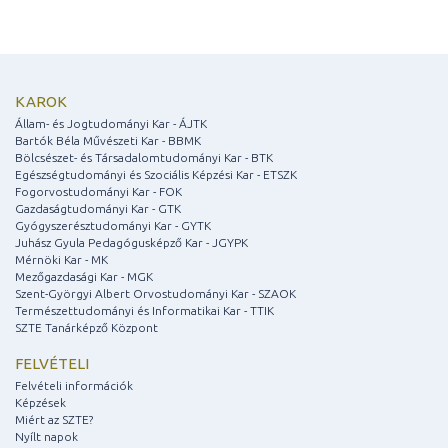
KAROK
Állam- és Jogtudományi Kar - ÁJTK
Bartók Béla Művészeti Kar - BBMK
Bölcsészet- és Társadalomtudományi Kar - BTK
Egészségtudományi és Szociális Képzési Kar - ETSZK
Fogorvostudományi Kar - FOK
Gazdaságtudományi Kar - GTK
Gyógyszerésztudományi Kar - GYTK
Juhász Gyula Pedagógusképző Kar - JGYPK
Mérnöki Kar - MK
Mezőgazdasági Kar - MGK
Szent-Györgyi Albert Orvostudományi Kar - SZAOK
Természettudományi és Informatikai Kar - TTIK
SZTE Tanárképző Központ
FELVÉTELI
Felvételi információk
Képzések
Miért az SZTE?
Nyílt napok