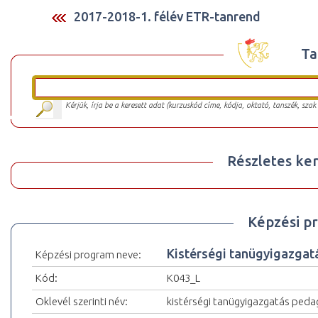
2017-2018-1. félév ETR-tanrend
Ta
Kérjük, írja be a keresett adat (kurzuskód címe, kódja, oktató, tanszék, szak
Részletes ker
Képzési p
Kistérségi tanügyigazgatá
Képzési program neve:
Kód:
K043_L
Oklevél szerinti név:
kistérségi tanügyigazgatás peda