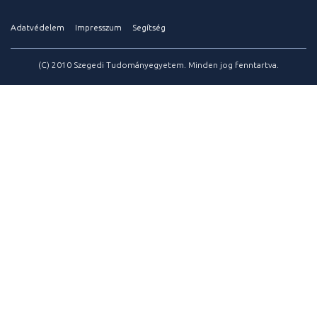
Adatvédelem
Impresszum
Segítség
(C) 2010 Szegedi Tudományegyetem. Minden jog fenntartva.