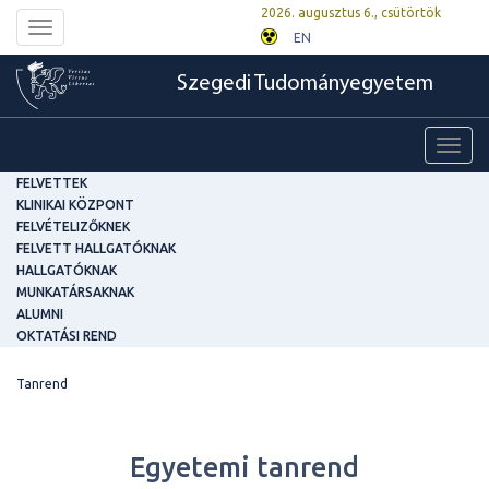
2026. augusztus 6., csütörtök
Toggle
EN
navigation
Szegedi Tudományegyetem
Toggl
navig
FELVETTEK
KLINIKAI KÖZPONT
FELVÉTELIZŐKNEK
FELVETT HALLGATÓKNAK
HALLGATÓKNAK
MUNKATÁRSAKNAK
ALUMNI
OKTATÁSI REND
Tanrend
Egyetemi tanrend