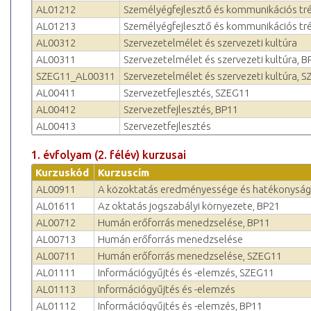
AL01212
Személyégfejlesztő és kommunikációs tré
AL01213
Személyégfejlesztő és kommunikációs tr
AL00312
Szervezetelmélet és szerveze­ti kultúra
AL00311
Szervezetelmélet és szerveze­ti kultúra, B
SZEG11_AL00311
Szervezetelmélet és szerveze­ti kultúra, 
AL00411
Szervezetfejlesztés, SZEG11
AL00412
Szervezetfejlesztés, BP11
AL00413
Szervezetfejlesztés
1. évfolyam (2. félév) kurzusai
Kurzuskód
Kurzuscím
AL00911
A közoktatás eredményessége és hatékonyság
AL01611
Az oktatás jogszabályi környezete, BP21
AL00712
Humán erőforrás menedzselése, BP11
AL00713
Humán erőforrás menedzselése
AL00711
Humán erőforrás menedzselése, SZEG11
AL01111
Információgyűjtés és -elemzés, SZEG11
AL01113
Információgyűjtés és -elemzés
AL01112
Információgyűjtés és -elemzés, BP11