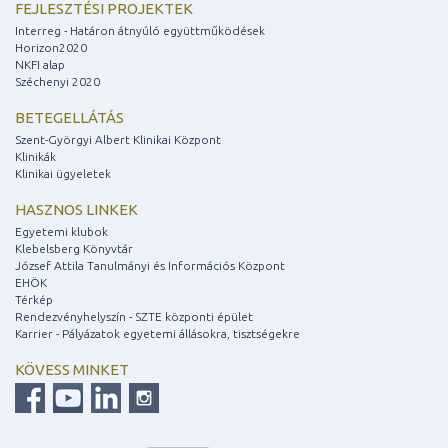
FEJLESZTÉSI PROJEKTEK
Interreg - Határon átnyúló együttműködések
Horizon2020
NKFI alap
Széchenyi 2020
BETEGELLÁTÁS
Szent-Györgyi Albert Klinikai Központ
Klinikák
Klinikai ügyeletek
HASZNOS LINKEK
Egyetemi klubok
Klebelsberg Könyvtár
József Attila Tanulmányi és Információs Központ
EHÖK
Térkép
Rendezvényhelyszín - SZTE központi épület
Karrier - Pályázatok egyetemi állásokra, tisztségekre
KÖVESS MINKET