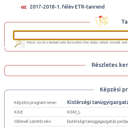
2017-2018-1. félév ETR-tanrend
Ta
Kérjük, írja be a keresett adat (kurzuskód címe, kódja, oktató, tanszék, szak
Részletes ker
Képzési p
Kistérségi tanügyigazgatá
Képzési program neve:
Kód:
K043_L
Oklevél szerinti név:
kistérségi tanügyigazgatás peda