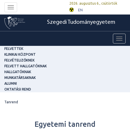
2026. augusztus 6., csütörtök
Toggle
EN
navigation
Szegedi Tudományegyetem
Toggl
navig
FELVETTEK
KLINIKAI KÖZPONT
FELVÉTELIZŐKNEK
FELVETT HALLGATÓKNAK
HALLGATÓKNAK
MUNKATÁRSAKNAK
ALUMNI
OKTATÁSI REND
Tanrend
Egyetemi tanrend