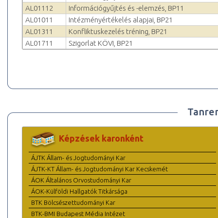
AL01112
Információgyűjtés és -elemzés, BP11
AL01011
Intézményértékelés alapjai, BP21
AL01311
Konfliktuskezelés tréning, BP21
AL01711
Szigorlat KÖVI, BP21
Tanre
Képzések karonként
ÁJTK Állam- és Jogtudományi Kar
ÁJTK-KT Állam- és Jogtudományi Kar Kecskemét
ÁOK Általános Orvostudományi Kar
ÁOK-Külföldi Hallgatók Titkársága
BTK Bölcsészettudományi Kar
BTK-BMI Budapest Média Intézet