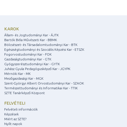
KAROK
Állam- és Jogtudományi Kar - ÁJTK
Bartók Béla Művészeti Kar - BBMK
Bölcsészet- és Társadalomtudományi Kar - BTK
Egészségtudományi és Szociális Képzési Kar - ETSZK
Fogorvostudományi Kar - FOK
Gazdaságtudományi Kar - GTK
Gyógyszerésztudományi Kar - GYTK
Juhász Gyula Pedagógusképző Kar - JGYPK
Mérnöki Kar - MK
Mezőgazdasági Kar - MGK
Szent-Györgyi Albert Orvostudományi Kar - SZAOK
Természettudományi és Informatikai Kar - TTIK
SZTE Tanárképző Központ
FELVÉTELI
Felvételi információk
Képzések
Miért az SZTE?
Nyílt napok