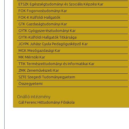
ETSZK Egészségtudományi és Szociális Képzési Kar
FOK Fogorvostudományi Kar
FOK-K Külföldi Hallgatók
GTK Gazdaságtudományi Kar
GYTK Gyógyszerésztudományi Kar
GYTK-Külföldi Hallgatók Titkársága
JGYPK Juhász Gyula Pedagógusképző Kar
MGK Mezőgazdasági Kar
MK Mérnöki Kar
TTIK Természettudományi és Informatikai Kar
ZMK Zeneművészeti Kar
SZTE Szegedi Tudományegyetem
Összegyetemi
Önálló intézmény
Gál Ferenc Hittudományi Főiskola