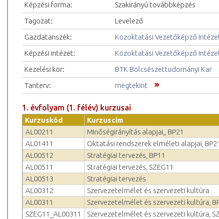
Képzési forma:
Szakirányú továbbképzés
Tagozat:
Levelező
Gazdatanszék:
Közoktatási Vezetőképző Intéze
Képzési intézet:
Közoktatási Vezetőképző Intéze
Kezelési kör:
BTK Bölcsészettudományi Kar
Tanterv:
megtekint
1. évfolyam (1. félév) kurzusai
Kurzuskód
Kurzuscím
AL00211
Minőségirányítás alapjai,, BP21
AL01411
Oktatási rendszerek elméleti alapjai, BP2
AL00512
Stratégiai tervezés, BP11
AL00511
Stratégiai tervezés, SZEG11
AL00513
Stratégiai tervezés
AL00312
Szervezetelmélet és szerveze­ti kultúra
AL00311
Szervezetelmélet és szerveze­ti kultúra, B
SZEG11_AL00311
Szervezetelmélet és szerveze­ti kultúra, 