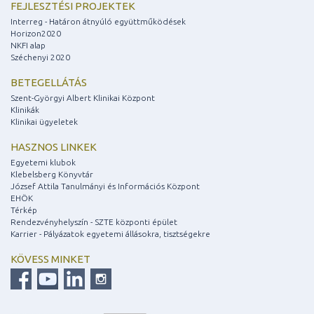
FEJLESZTÉSI PROJEKTEK
Interreg - Határon átnyúló együttműködések
Horizon2020
NKFI alap
Széchenyi 2020
BETEGELLÁTÁS
Szent-Györgyi Albert Klinikai Központ
Klinikák
Klinikai ügyeletek
HASZNOS LINKEK
Egyetemi klubok
Klebelsberg Könyvtár
József Attila Tanulmányi és Információs Központ
EHÖK
Térkép
Rendezvényhelyszín - SZTE központi épület
Karrier - Pályázatok egyetemi állásokra, tisztségekre
KÖVESS MINKET