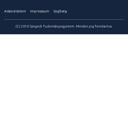
Adatvédelem
Impresszum
Segítség
(C) 2010 Szegedi Tudományegyetem. Minden jog fenntartva.