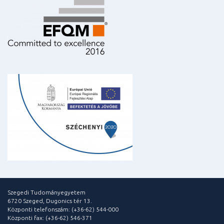
Szegedi Tudományegyetem
6720 Szeged, Dugonics tér 13.
Központi telefonszám: (+36-62) 544-000
Központi fax: (+36-62) 546-371