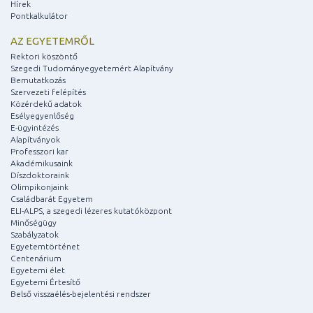
Hírek
Pontkalkulátor
AZ EGYETEMRŐL
Rektori köszöntő
Szegedi Tudományegyetemért Alapítvány
Bemutatkozás
Szervezeti felépítés
Közérdekű adatok
Esélyegyenlőség
E-ügyintézés
Alapítványok
Professzori kar
Akadémikusaink
Díszdoktoraink
Olimpikonjaink
Családbarát Egyetem
ELI-ALPS, a szegedi lézeres kutatóközpont
Minőségügy
Szabályzatok
Egyetemtörténet
Centenárium
Egyetemi élet
Egyetemi Értesítő
Belső visszaélés-bejelentési rendszer