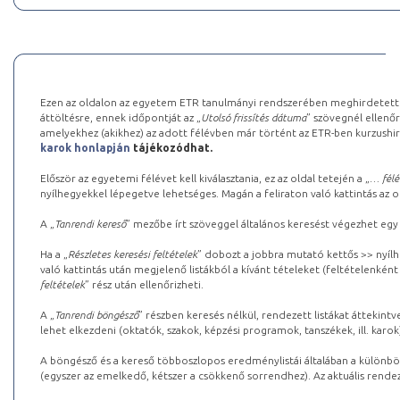
Ezen az oldalon az egyetem ETR tanulmányi rendszerében meghirdetett k
áttöltésre, ennek időpontját az „
Utolsó frissítés dátuma
” szövegnél ellenőr
amelyekhez (akikhez) az adott félévben már történt az ETR-ben kurzushi
karok honlapján
tájékozódhat.
Először az egyetemi félévet kell kiválasztania, ez az oldal tetején a „
… félé
nyílhegyekkel lépegetve lehetséges. Magán a feliraton való kattintás az old
A „
Tanrendi kereső
” mezőbe írt szöveggel általános keresést végezhet egy
Ha a „
Részletes keresési feltételek
” dobozt a jobbra mutató kettős >> nyílh
való kattintás után megjelenő listákból a kívánt tételeket (feltételenként
feltételek
” rész után ellenőrizheti.
A „
Tanrendi böngésző
” részben keresés nélkül, rendezett listákat áttekin
lehet elkezdeni (oktatók, szakok, képzési programok, tanszékek, ill. karok
A böngésző és a kereső többoszlopos eredménylistái általában a különböz
(egyszer az emelkedő, kétszer a csökkenő sorrendhez). Az aktuális rendez