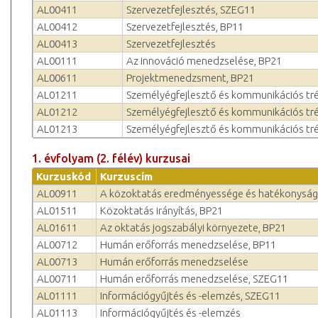
AL00411
Szervezetfejlesztés, SZEG11
AL00412
Szervezetfejlesztés, BP11
AL00413
Szervezetfejlesztés
AL00111
Az innováció menedzselése, BP21
AL00611
Projektmenedzsment, BP21
AL01211
Személyégfejlesztő és kommunikációs tr
AL01212
Személyégfejlesztő és kommunikációs tré
AL01213
Személyégfejlesztő és kommunikációs tr
1. évfolyam (2. félév) kurzusai
Kurzuskód
Kurzuscím
AL00911
A közoktatás eredményessége és hatékonyság
AL01511
Közoktatás irányítás, BP21
AL01611
Az oktatás jogszabályi környezete, BP21
AL00712
Humán erőforrás menedzselése, BP11
AL00713
Humán erőforrás menedzselése
AL00711
Humán erőforrás menedzselése, SZEG11
AL01111
Információgyűjtés és -elemzés, SZEG11
AL01113
Információgyűjtés és -elemzés