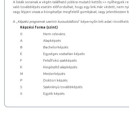
A listák sorainak a végén található jobbra mutató kettős >> nyílhegyek r
való továbblépés esetén előfordulhat, hogy egy link már védett, nem nyi
vagy lépjen vissza a böngészője megfelelő gombjával, vagy jelentkezzen be
A „
Képzési programok szerinti kurzuskódlista
” képernyőn két adat rövidített
Képzési forma (szint)
0
Nem releváns
A
Alapképzés
B
Bachelorképzés
E
Egységes osztatlan képzés
F
Felsőfokú szakképzés
K
Kiegészítő alapképzés
M
Mesterképzés
P
Doktori képzés
S
Szakirányú továbbképzés
X
Egyéb képzés