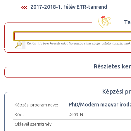
2017-2018-1. félév ETR-tanrend
Ta
Kérjük, írja be a keresett adat (kurzuskód címe, kódja, oktató, tanszék, szak
Részletes ker
Képzési p
PhD/Modern magyar iroda
Képzési program neve:
Kód:
.XI03_N
Oklevél szerinti név: