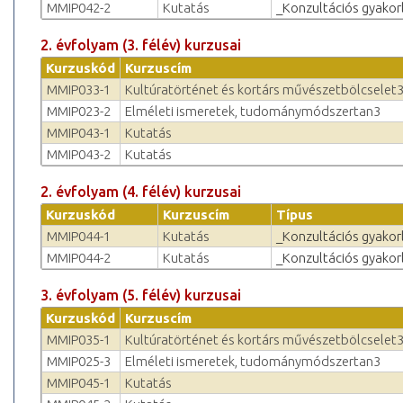
MMIP042-2
Kutatás
_Konzultációs gyakor
2. évfolyam (3. félév) kurzusai
Kurzuskód
Kurzuscím
MMIP033-1
Kultúratörténet és kortárs művészetbölcselet
MMIP023-2
Elméleti ismeretek, tudománymódszertan3
MMIP043-1
Kutatás
MMIP043-2
Kutatás
2. évfolyam (4. félév) kurzusai
Kurzuskód
Kurzuscím
Típus
MMIP044-1
Kutatás
_Konzultációs gyakor
MMIP044-2
Kutatás
_Konzultációs gyakor
3. évfolyam (5. félév) kurzusai
Kurzuskód
Kurzuscím
MMIP035-1
Kultúratörténet és kortárs művészetbölcselet
MMIP025-3
Elméleti ismeretek, tudománymódszertan3
MMIP045-1
Kutatás