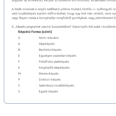
(egyszer az emelkedő, kétszer a csökkenő sorrendhez). Az aktuális rendez
A listák sorainak a végén található jobbra mutató kettős >> nyílhegyek r
való továbblépés esetén előfordulhat, hogy egy link már védett, nem nyi
vagy lépjen vissza a böngészője megfelelő gombjával, vagy jelentkezzen be
A „
Képzési programok szerinti kurzuskódlista
” képernyőn két adat rövidített
Képzési forma (szint)
0
Nem releváns
A
Alapképzés
B
Bachelorképzés
E
Egységes osztatlan képzés
F
Felsőfokú szakképzés
K
Kiegészítő alapképzés
M
Mesterképzés
P
Doktori képzés
S
Szakirányú továbbképzés
X
Egyéb képzés