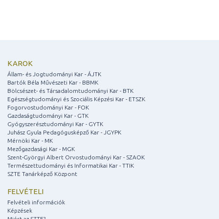
KAROK
Állam- és Jogtudományi Kar - ÁJTK
Bartók Béla Művészeti Kar - BBMK
Bölcsészet- és Társadalomtudományi Kar - BTK
Egészségtudományi és Szociális Képzési Kar - ETSZK
Fogorvostudományi Kar - FOK
Gazdaságtudományi Kar - GTK
Gyógyszerésztudományi Kar - GYTK
Juhász Gyula Pedagógusképző Kar - JGYPK
Mérnöki Kar - MK
Mezőgazdasági Kar - MGK
Szent-Györgyi Albert Orvostudományi Kar - SZAOK
Természettudományi és Informatikai Kar - TTIK
SZTE Tanárképző Központ
FELVÉTELI
Felvételi információk
Képzések
Miért az SZTE?