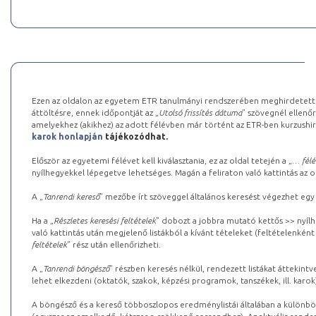
Ezen az oldalon az egyetem ETR tanulmányi rendszerében meghirdetett k
áttöltésre, ennek időpontját az „
Utolsó frissítés dátuma
” szövegnél ellenőr
amelyekhez (akikhez) az adott félévben már történt az ETR-ben kurzushi
karok honlapján
tájékozódhat.
Először az egyetemi félévet kell kiválasztania, ez az oldal tetején a „
… félé
nyílhegyekkel lépegetve lehetséges. Magán a feliraton való kattintás az old
A „
Tanrendi kereső
” mezőbe írt szöveggel általános keresést végezhet egy
Ha a „
Részletes keresési feltételek
” dobozt a jobbra mutató kettős >> nyílh
való kattintás után megjelenő listákból a kívánt tételeket (feltételenként
feltételek
” rész után ellenőrizheti.
A „
Tanrendi böngésző
” részben keresés nélkül, rendezett listákat áttekin
lehet elkezdeni (oktatók, szakok, képzési programok, tanszékek, ill. karok
A böngésző és a kereső többoszlopos eredménylistái általában a különböz