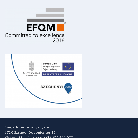
Szegedi Tudományegyetem
6720 Szeged, Dugonics tér 13.
Központi telefonszám: (+36-62) 544-000