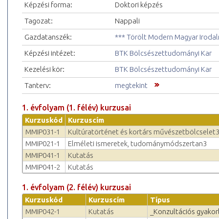
Képzési forma:
Doktori képzés
Tagozat:
Nappali
Gazdatanszék:
*** Törölt Modern Magyar Iroda
Képzési intézet:
BTK Bölcsészettudományi Kar
Kezelési kör:
BTK Bölcsészettudományi Kar
Tanterv:
megtekint
1. évfolyam (1. félév) kurzusai
Kurzuskód
Kurzuscím
MMIP031-1
Kultúratörténet és kortárs művészetbölcselet
MMIP021-1
Elméleti ismeretek, tudománymódszertan3
MMIP041-1
Kutatás
MMIP041-2
Kutatás
1. évfolyam (2. félév) kurzusai
Kurzuskód
Kurzuscím
Típus
MMIP042-1
Kutatás
_Konzultációs gyakor