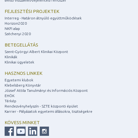
Belső visszaélés-bejelentési rendszer
FEJLESZTÉSI PROJEKTEK
Interreg - Határon átnyúló együttműködések
Horizon2020
NKFI alap
Széchenyi 2020
BETEGELLÁTÁS
Szent-Györgyi Albert Klinikai Központ
Klinikák
Klinikai ügyeletek
HASZNOS LINKEK
Egyetemi klubok
Klebelsberg Könyvtár
József Attila Tanulmányi és Információs Központ
EHÖK
Térkép
Rendezvényhelyszín - SZTE központi épület
Karrier - Pályázatok egyetemi állásokra, tisztségekre
KÖVESS MINKET