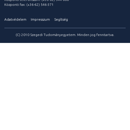
Központi fax: (+36-62) 546-371
Adatvédelem
Impresszum
Segítség
(C) 2010 Szegedi Tudományegyetem. Minden jog fenntartva.