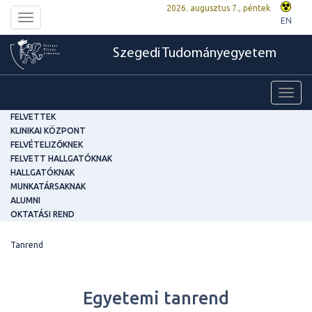
2026. augusztus 7., péntek
Toggle
EN
navigation
Szegedi Tudományegyetem
Toggl
navig
FELVETTEK
KLINIKAI KÖZPONT
FELVÉTELIZŐKNEK
FELVETT HALLGATÓKNAK
HALLGATÓKNAK
MUNKATÁRSAKNAK
ALUMNI
OKTATÁSI REND
Tanrend
Egyetemi tanrend