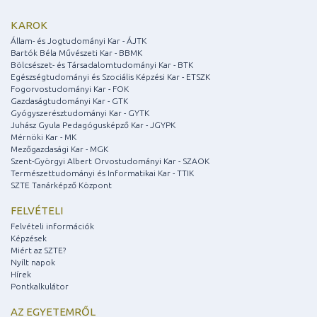
KAROK
Állam- és Jogtudományi Kar - ÁJTK
Bartók Béla Művészeti Kar - BBMK
Bölcsészet- és Társadalomtudományi Kar - BTK
Egészségtudományi és Szociális Képzési Kar - ETSZK
Fogorvostudományi Kar - FOK
Gazdaságtudományi Kar - GTK
Gyógyszerésztudományi Kar - GYTK
Juhász Gyula Pedagógusképző Kar - JGYPK
Mérnöki Kar - MK
Mezőgazdasági Kar - MGK
Szent-Györgyi Albert Orvostudományi Kar - SZAOK
Természettudományi és Informatikai Kar - TTIK
SZTE Tanárképző Központ
FELVÉTELI
Felvételi információk
Képzések
Miért az SZTE?
Nyílt napok
Hírek
Pontkalkulátor
AZ EGYETEMRŐL