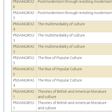
PhDANGIR32-
Postmodernism through revisiting modernis
6
PhDANGIR42-
Postmodernism through revisiting modernis
5
PhDANGIR32-
The multimediality of culture
4
PhDANGIR52-
The multimediality of culture
3
PhDANGIR42-
The multimediality of culture
3
PhDANGIR52-
The Rise of Popular Culture
5
PhDANGIR32-
The Rise of Popular Culture
5
PhDANGIR42-
The Rise of Popular Culture
4
PhDANGIR42-
Theories of British and American literature
1
and culture
PhDANGIR52-
Theories of British and American literature
1
and culture