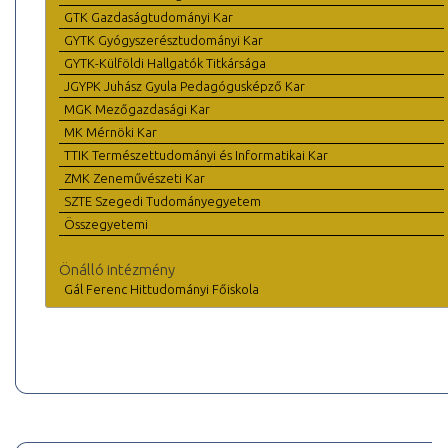
GTK Gazdaságtudományi Kar
GYTK Gyógyszerésztudományi Kar
GYTK-Külföldi Hallgatók Titkársága
JGYPK Juhász Gyula Pedagógusképző Kar
MGK Mezőgazdasági Kar
MK Mérnöki Kar
TTIK Természettudományi és Informatikai Kar
ZMK Zeneművészeti Kar
SZTE Szegedi Tudományegyetem
Összegyetemi
Önálló intézmény
Gál Ferenc Hittudományi Főiskola