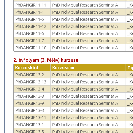
PhDANGIR11-11
PhD Individual Research Seminar A
_K
PhDANGIR11-1
PhD Individual Research Seminar A
_K
PhDANGIR11-5
PhD Individual Research Seminar A
_K
PhDANGIR11-12
PhD Individual Research Seminar A
_K
PhDANGIR11-6
PhD Individual Research Seminar A
_K
PhDANGIR11-7
PhD Individual Research Seminar A
_K
PhDANGIR11-10
PhD Individual Research Seminar A
_K
2. évfolyam (3. félév) kurzusai
Kurzuskód
Kurzuscím
Tí
PhDANGIR13-2
PhD Individual Research Seminar A
_K
PhDANGIR13-13
PhD Individual Research Seminar A
_K
PhDANGIR13-4
PhD Individual Research Seminar A
_K
PhDANGIR13-8
PhD Individual Research Seminar A
_K
PhDANGIR13-9
PhD Individual Research Seminar A
_K
PhDANGIR13-3
PhD Individual Research Seminar A
_K
PhDANGIR13-11
PhD Individual Research Seminar A
_K
PhDANGIR13-1
PhD Individual Research Seminar A
_K
PhDANGIR13-5
PhD Individual Research Seminar A
_K