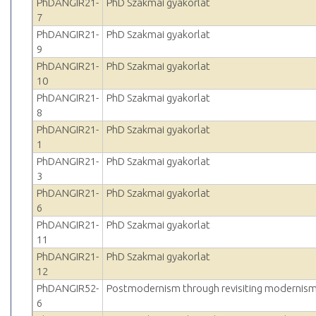
PhDANGIR21-
PhD Szakmai gyakorlat
7
PhDANGIR21-
PhD Szakmai gyakorlat
9
PhDANGIR21-
PhD Szakmai gyakorlat
10
PhDANGIR21-
PhD Szakmai gyakorlat
8
PhDANGIR21-
PhD Szakmai gyakorlat
1
PhDANGIR21-
PhD Szakmai gyakorlat
3
PhDANGIR21-
PhD Szakmai gyakorlat
6
PhDANGIR21-
PhD Szakmai gyakorlat
11
PhDANGIR21-
PhD Szakmai gyakorlat
12
PhDANGIR52-
Postmodernism through revisiting modernis
6