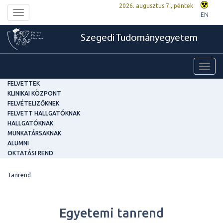
2026. augusztus 7., péntek
Toggle
EN
navigation
Szegedi Tudományegyetem
Toggl
navig
FELVETTEK
KLINIKAI KÖZPONT
FELVÉTELIZŐKNEK
FELVETT HALLGATÓKNAK
HALLGATÓKNAK
MUNKATÁRSAKNAK
ALUMNI
OKTATÁSI REND
Tanrend
Egyetemi tanrend