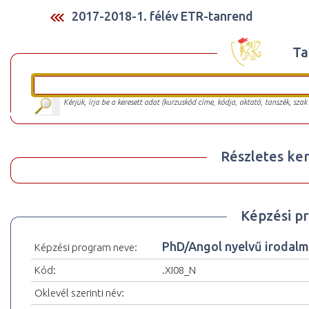
2017-2018-1. félév ETR-tanrend
Ta
Kérjük, írja be a keresett adat (kurzuskód címe, kódja, oktató, tanszék, szak
Részletes ker
Képzési p
PhD/Angol nyelvű irodalm
Képzési program neve:
Kód:
.XI08_N
Oklevél szerinti név: