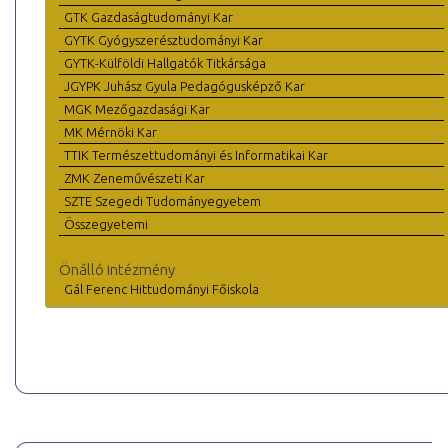
GTK Gazdaságtudományi Kar
GYTK Gyógyszerésztudományi Kar
GYTK-Külföldi Hallgatók Titkársága
JGYPK Juhász Gyula Pedagógusképző Kar
MGK Mezőgazdasági Kar
MK Mérnöki Kar
TTIK Természettudományi és Informatikai Kar
ZMK Zeneművészeti Kar
SZTE Szegedi Tudományegyetem
Összegyetemi
Önálló intézmény
Gál Ferenc Hittudományi Főiskola