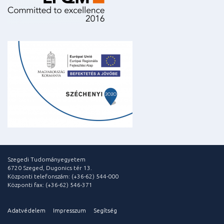
Szegedi Tudományegyetem
6720 Szeged, Dugonics tér 13.
Központi telefonszám: (+36-62) 544-000
Központi fax: (+36-62) 546-371
Adatvédelem
Impresszum
Segítség