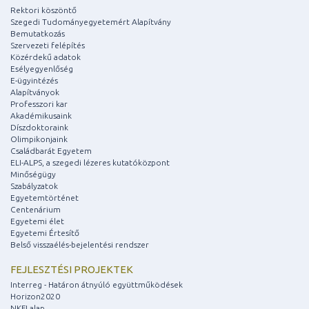
Rektori köszöntő
Szegedi Tudományegyetemért Alapítvány
Bemutatkozás
Szervezeti felépítés
Közérdekű adatok
Esélyegyenlőség
E-ügyintézés
Alapítványok
Professzori kar
Akadémikusaink
Díszdoktoraink
Olimpikonjaink
Családbarát Egyetem
ELI-ALPS, a szegedi lézeres kutatóközpont
Minőségügy
Szabályzatok
Egyetemtörténet
Centenárium
Egyetemi élet
Egyetemi Értesítő
Belső visszaélés-bejelentési rendszer
FEJLESZTÉSI PROJEKTEK
Interreg - Határon átnyúló együttműködések
Horizon2020
NKFI alap