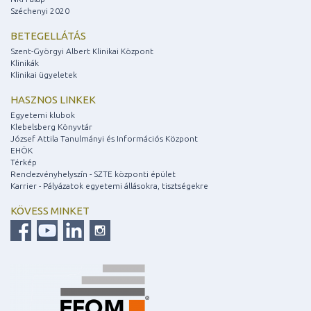
Széchenyi 2020
BETEGELLÁTÁS
Szent-Györgyi Albert Klinikai Központ
Klinikák
Klinikai ügyeletek
HASZNOS LINKEK
Egyetemi klubok
Klebelsberg Könyvtár
József Attila Tanulmányi és Információs Központ
EHÖK
Térkép
Rendezvényhelyszín - SZTE központi épület
Karrier - Pályázatok egyetemi állásokra, tisztségekre
KÖVESS MINKET