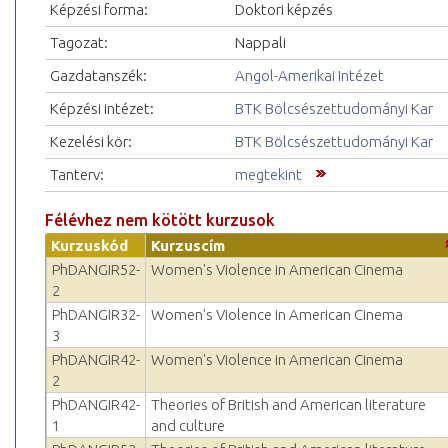
Képzési forma:
Doktori képzés
Tagozat:
Nappali
Gazdatanszék:
Angol-Amerikai Intézet
Képzési intézet:
BTK Bölcsészettudományi Kar
Kezelési kör:
BTK Bölcsészettudományi Kar
Tanterv:
megtekint
Félévhez nem kötött kurzusok
Kurzuskód
Kurzuscím
PhDANGIR52-
Women's Violence in American Cinema
2
PhDANGIR32-
Women's Violence in American Cinema
3
PhDANGIR42-
Women's Violence in American Cinema
2
PhDANGIR42-
Theories of British and American literature
1
and culture