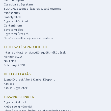
Olimpikonjaink
Családbarát Egyetem
ELI-ALPS, a szegedi lézeres kutatóközpont
Minőségügy
Szabályzatok
Egyetemtörténet
Centenárium
Egyetemi élet
Egyetemi Értesítő
Belső visszaélés-bejelentési rendszer
FEJLESZTÉSI PROJEKTEK
Interreg - Határon átnyúló együttműködések
Horizon2020
NKFI alap
Széchenyi 2020
BETEGELLÁTÁS
Szent-Györgyi Albert Klinikai Központ
Klinikák
Klinikai ügyeletek
HASZNOS LINKEK
Egyetemi klubok
Klebelsberg Könyvtár
József Attila Tanulmányi és Információs Központ