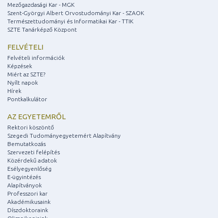
Mezőgazdasági Kar - MGK
Szent-Györgyi Albert Orvostudományi Kar - SZAOK
Természettudományi és Informatikai Kar - TTIK
SZTE Tanárképző Központ
FELVÉTELI
Felvételi információk
Képzések
Miért az SZTE?
Nyílt napok
Hírek
Pontkalkulátor
AZ EGYETEMRŐL
Rektori köszöntő
Szegedi Tudományegyetemért Alapítvány
Bemutatkozás
Szervezeti felépítés
Közérdekű adatok
Esélyegyenlőség
E-ügyintézés
Alapítványok
Professzori kar
Akadémikusaink
Díszdoktoraink