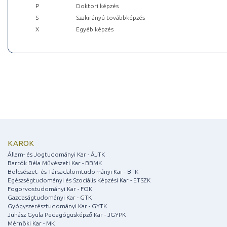
P
Doktori képzés
S
Szakirányú továbbképzés
X
Egyéb képzés
KAROK
Állam- és Jogtudományi Kar - ÁJTK
Bartók Béla Művészeti Kar - BBMK
Bölcsészet- és Társadalomtudományi Kar - BTK
Egészségtudományi és Szociális Képzési Kar - ETSZK
Fogorvostudományi Kar - FOK
Gazdaságtudományi Kar - GTK
Gyógyszerésztudományi Kar - GYTK
Juhász Gyula Pedagógusképző Kar - JGYPK
Mérnöki Kar - MK