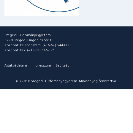
Szegedi Tudományegyetem
6720 Szeged, Dugonics tér 13.
Központi telefonszám: (+36-62) 544-000
Központi fax: (+36-62) 546-371
Adatvédelem
Impresszum
Segítség
(C) 2010 Szegedi Tudományegyetem. Minden jog fenntartva.