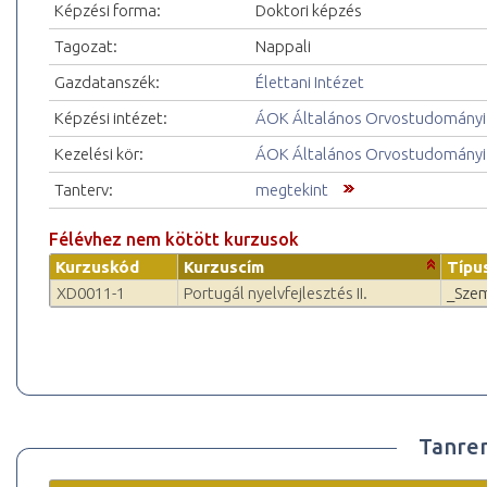
Képzési forma:
Doktori képzés
Tagozat:
Nappali
Gazdatanszék:
Élettani Intézet
Képzési intézet:
ÁOK Általános Orvostudományi
Kezelési kör:
ÁOK Általános Orvostudományi
Tanterv:
megtekint
Félévhez nem kötött kurzusok
Kurzuskód
Kurzuscím
Típu
XD0011-1
Portugál nyelvfejlesztés II.
_Sze
Tanre