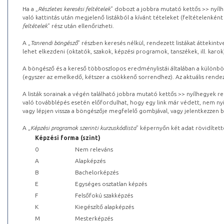
Ha a „
Részletes keresési feltételek
” dobozt a jobbra mutató kettős >> nyílh
való kattintás után megjelenő listákból a kívánt tételeket (feltételenként
feltételek
” rész után ellenőrizheti.
A „
Tanrendi böngésző
” részben keresés nélkül, rendezett listákat áttekin
lehet elkezdeni (oktatók, szakok, képzési programok, tanszékek, ill. karok
A böngésző és a kereső többoszlopos eredménylistái általában a különböz
(egyszer az emelkedő, kétszer a csökkenő sorrendhez). Az aktuális rendez
A listák sorainak a végén található jobbra mutató kettős >> nyílhegyek r
való továbblépés esetén előfordulhat, hogy egy link már védett, nem nyi
vagy lépjen vissza a böngészője megfelelő gombjával, vagy jelentkezzen be
A „
Képzési programok szerinti kurzuskódlista
” képernyőn két adat rövidített
Képzési forma (szint)
0
Nem releváns
A
Alapképzés
B
Bachelorképzés
E
Egységes osztatlan képzés
F
Felsőfokú szakképzés
K
Kiegészítő alapképzés
M
Mesterképzés