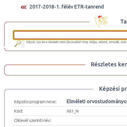
2017-2018-1. félév ETR-tanrend
Ta
Kérjük, írja be a keresett adat (kurzuskód címe, kódja, oktató, tanszék, szak
Részletes ker
Képzési p
Elméleti orvostudományok
Képzési program neve:
Kód:
X61_N
Oklevél szerinti név: