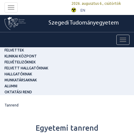
2026. augusztus 6., csütörtök
Toggle
EN
navigation
Szegedi Tudományegyetem
Toggl
navig
FELVETTEK
KLINIKAI KÖZPONT
FELVÉTELIZŐKNEK
FELVETT HALLGATÓKNAK
HALLGATÓKNAK
MUNKATÁRSAKNAK
ALUMNI
OKTATÁSI REND
Tanrend
Egyetemi tanrend