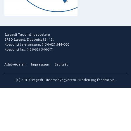
Szegedi Tudományegyetem
6720 Szeged, Dugonics tér 13.
Központi telefonszám: (+36-62) 544-000
Központi fax: (+36-62) 546-371
Adatvédelem
Impresszum
Segítség
(C) 2010 Szegedi Tudományegyetem. Minden jog fenntartva.