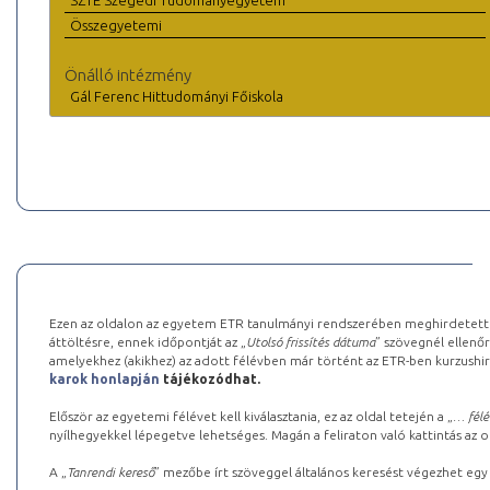
SZTE Szegedi Tudományegyetem
Összegyetemi
Önálló intézmény
Gál Ferenc Hittudományi Főiskola
Ezen az oldalon az egyetem ETR tanulmányi rendszerében meghirdetett k
áttöltésre, ennek időpontját az „
Utolsó frissítés dátuma
” szövegnél ellenőr
amelyekhez (akikhez) az adott félévben már történt az ETR-ben kurzushi
karok honlapján
tájékozódhat.
Először az egyetemi félévet kell kiválasztania, ez az oldal tetején a „
… félé
nyílhegyekkel lépegetve lehetséges. Magán a feliraton való kattintás az old
A „
Tanrendi kereső
” mezőbe írt szöveggel általános keresést végezhet egy