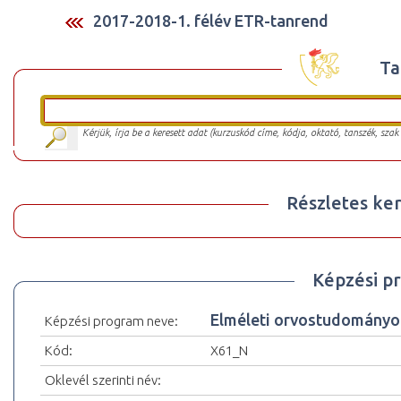
2017-2018-1. félév ETR-tanrend
Ta
Kérjük, írja be a keresett adat (kurzuskód címe, kódja, oktató, tanszék, szak
Részletes ker
Képzési p
Elméleti orvostudományok
Képzési program neve:
Kód:
X61_N
Oklevél szerinti név: