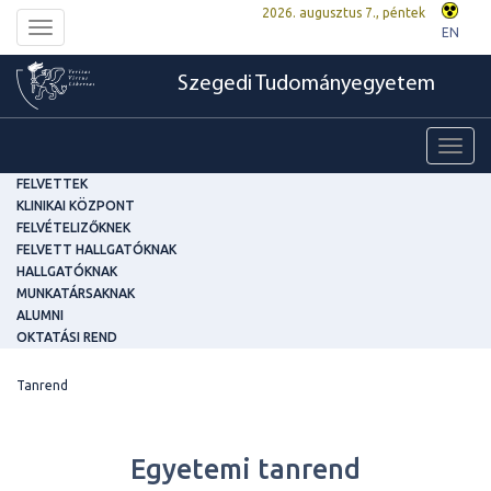
2026. augusztus 7., péntek
Toggle
EN
navigation
Szegedi Tudományegyetem
Toggl
navig
FELVETTEK
KLINIKAI KÖZPONT
FELVÉTELIZŐKNEK
FELVETT HALLGATÓKNAK
HALLGATÓKNAK
MUNKATÁRSAKNAK
ALUMNI
OKTATÁSI REND
Tanrend
Egyetemi tanrend