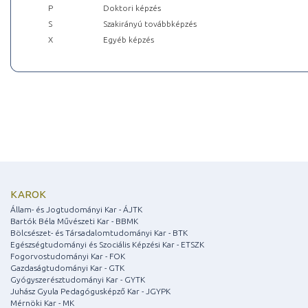
P
Doktori képzés
S
Szakirányú továbbképzés
X
Egyéb képzés
KAROK
Állam- és Jogtudományi Kar - ÁJTK
Bartók Béla Művészeti Kar - BBMK
Bölcsészet- és Társadalomtudományi Kar - BTK
Egészségtudományi és Szociális Képzési Kar - ETSZK
Fogorvostudományi Kar - FOK
Gazdaságtudományi Kar - GTK
Gyógyszerésztudományi Kar - GYTK
Juhász Gyula Pedagógusképző Kar - JGYPK
Mérnöki Kar - MK