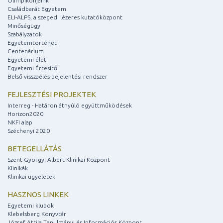
Olimpikonjaink
Családbarát Egyetem
ELI-ALPS, a szegedi lézeres kutatóközpont
Minőségügy
Szabályzatok
Egyetemtörténet
Centenárium
Egyetemi élet
Egyetemi Értesítő
Belső visszaélés-bejelentési rendszer
FEJLESZTÉSI PROJEKTEK
Interreg - Határon átnyúló együttműködések
Horizon2020
NKFI alap
Széchenyi 2020
BETEGELLÁTÁS
Szent-Györgyi Albert Klinikai Központ
Klinikák
Klinikai ügyeletek
HASZNOS LINKEK
Egyetemi klubok
Klebelsberg Könyvtár
József Attila Tanulmányi és Információs Központ