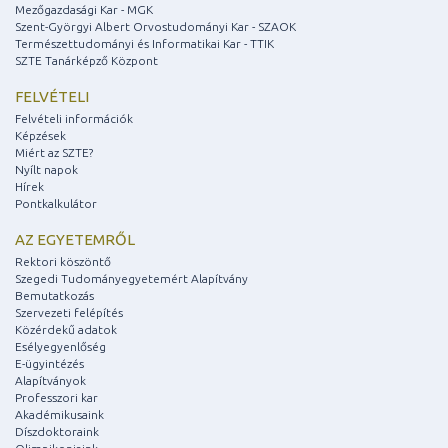
Mezőgazdasági Kar - MGK
Szent-Györgyi Albert Orvostudományi Kar - SZAOK
Természettudományi és Informatikai Kar - TTIK
SZTE Tanárképző Központ
FELVÉTELI
Felvételi információk
Képzések
Miért az SZTE?
Nyílt napok
Hírek
Pontkalkulátor
AZ EGYETEMRŐL
Rektori köszöntő
Szegedi Tudományegyetemért Alapítvány
Bemutatkozás
Szervezeti felépítés
Közérdekű adatok
Esélyegyenlőség
E-ügyintézés
Alapítványok
Professzori kar
Akadémikusaink
Díszdoktoraink