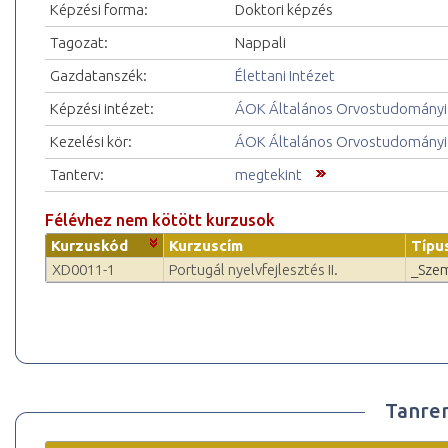
Képzési forma:
Doktori képzés
Tagozat:
Nappali
Gazdatanszék:
Élettani Intézet
Képzési intézet:
ÁOK Általános Orvostudományi
Kezelési kör:
ÁOK Általános Orvostudományi
Tanterv:
megtekint
Félévhez nem kötött kurzusok
Kurzuskód
Kurzuscím
Típu
XD0011-1
Portugál nyelvfejlesztés II.
_Sze
Tanre