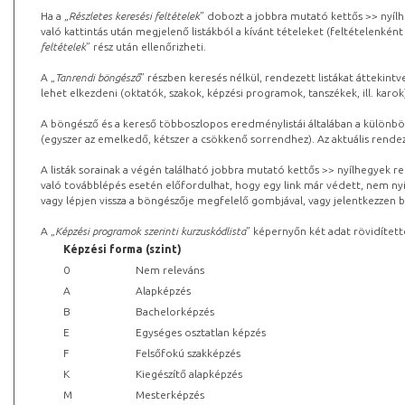
Ha a „
Részletes keresési feltételek
” dobozt a jobbra mutató kettős >> nyílh
való kattintás után megjelenő listákból a kívánt tételeket (feltételenként
feltételek
” rész után ellenőrizheti.
A „
Tanrendi böngésző
” részben keresés nélkül, rendezett listákat áttekin
lehet elkezdeni (oktatók, szakok, képzési programok, tanszékek, ill. karok
A böngésző és a kereső többoszlopos eredménylistái általában a különböz
(egyszer az emelkedő, kétszer a csökkenő sorrendhez). Az aktuális rendez
A listák sorainak a végén található jobbra mutató kettős >> nyílhegyek r
való továbblépés esetén előfordulhat, hogy egy link már védett, nem nyi
vagy lépjen vissza a böngészője megfelelő gombjával, vagy jelentkezzen be
A „
Képzési programok szerinti kurzuskódlista
” képernyőn két adat rövidített
Képzési forma (szint)
0
Nem releváns
A
Alapképzés
B
Bachelorképzés
E
Egységes osztatlan képzés
F
Felsőfokú szakképzés
K
Kiegészítő alapképzés
M
Mesterképzés