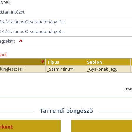
ppali
ettani Intézet
K Általános Orvostudományi Kar
K Általános Orvostudományi Kar
gtekint
sok
Típus
Sablon
vfejlesztés II.
_Szeminárium
_Gyakorlati jegy
Utols
Tanrendi böngésző
nként