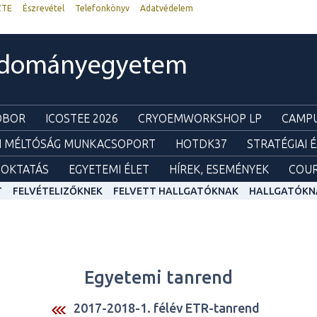
ZTE
Észrevétel
Telefonkönyv
Adatvédelem
udományegyetem
ZOBOR
ICOSTEE 2026
CRYOEMWORKSHOP LP
CAMPU
I MÉLTÓSÁG MUNKACSOPORT
HOTDK37
STRATÉGIAI 
OKTATÁS
EGYETEMI ÉLET
HÍREK, ESEMÉNYEK
COUR
T
FELVÉTELIZŐKNEK
FELVETT HALLGATÓKNAK
HALLGATÓKN
Egyetemi tanrend
2017-2018-1. félév ETR-tanrend