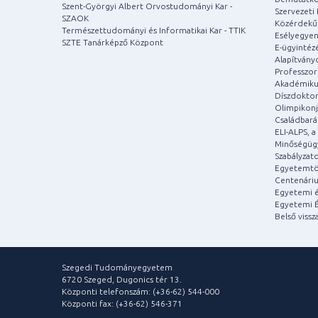
Szent-Györgyi Albert Orvostudományi Kar -
Szervezeti 
SZAOK
Közérdekű
Természettudományi és Informatikai Kar - TTIK
Esélyegyen
SZTE Tanárképző Központ
E-ügyintéz
Alapítvány
Professzori
Akadémiku
Díszdoktor
Olimpikonj
Családbar
ELI-ALPS, 
Minőségüg
Szabályzat
Egyetemtö
Centenári
Egyetemi é
Egyetemi É
Belső vissz
Szegedi Tudományegyetem
6720 Szeged, Dugonics tér 13.
Központi telefonszám: (+36-62) 544-000
Központi fax: (+36-62) 546-371