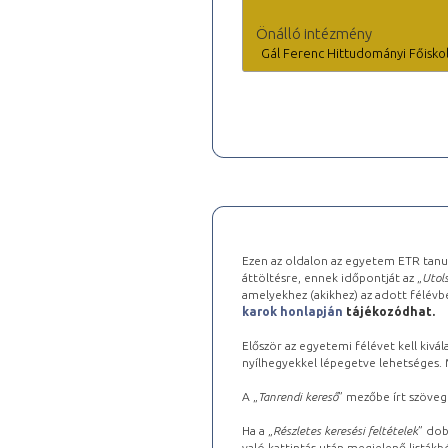
Önálló intézmény
Gál Ferenc Hittudományi Főisko
Ezen az oldalon az egyetem ETR tanu
áttöltésre, ennek időpontját az „
Utols
amelyekhez (akikhez) az adott félév
karok honlapján
tájékozódhat.
Először az egyetemi félévet kell kivála
nyílhegyekkel lépegetve lehetséges. Ma
A „
Tanrendi kereső
” mezőbe írt szöveg
Ha a „
Részletes keresési feltételek
” dob
való kattintás után megjelenő listákbó