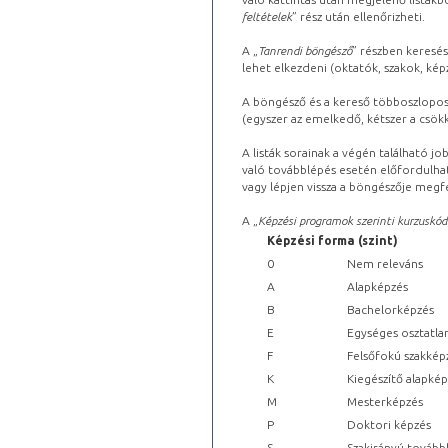
feltételek
” rész után ellenőrizheti.
A „
Tanrendi böngésző
” részben keresés
lehet elkezdeni (oktatók, szakok, képz
A böngésző és a kereső többoszlopos 
(egyszer az emelkedő, kétszer a csök
A listák sorainak a végén található j
való továbblépés esetén előfordulhat
vagy lépjen vissza a böngészője megfe
A „
Képzési programok szerinti kurzuskód
Képzési forma (szint)
0
Nem releváns
A
Alapképzés
B
Bachelorképzés
E
Egységes osztatla
F
Felsőfokú szakkép
K
Kiegészítő alapké
M
Mesterképzés
P
Doktori képzés
S
Szakirányú tovább