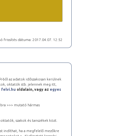
ó frissítés dátuma: 2017.04.07. 12:52
-ből az adatok időszakosan kerülnek
kok, oktatók stb. jelennek meg itt,
a
felvi.hu
oldalain, vagy az
egyes
 jobbra >>> mutató hármas
oktatók, szakok és tanszékek közt.
st indíthat, ha a megfelelő mezőkre
zempontokat a „
Kiválasztott keresési