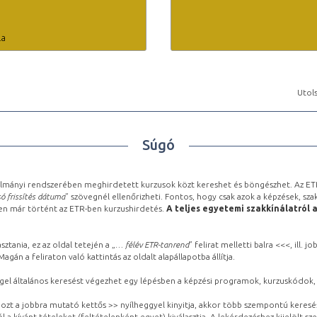
la
Utols
Súgó
lmányi rendszerében meghirdetett kurzusok közt kereshet és böngészhet. Az ETR
ó frissítés dátuma
” szövegnél ellenőrizheti. Fontos, hogy csak azok a képzések, sza
ben már történt az ETR-ben kurzushirdetés.
A teljes egyetemi szakkínálatról 
sztania, ez az oldal tetején a „
… félév ETR-tanrend
” felirat melletti balra <<<, ill.
gán a feliraton való kattintás az oldalt alapállapotba állítja.
gel általános keresést végezhet egy lépésben a képzési programok, kurzuskódok, 
ozt a jobbra mutató kettős >> nyílheggyel kinyitja, akkor több szempontú keresé
l a kívánt tételeket (feltételenként egyet) kiválasztja. A lekérdezéshez kijelölt s