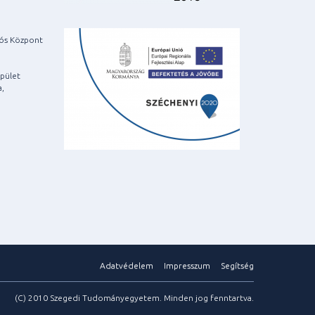
iós Központ
pület
a,
Adatvédelem
Impresszum
Segítség
(C) 2010 Szegedi Tudományegyetem. Minden jog fenntartva.