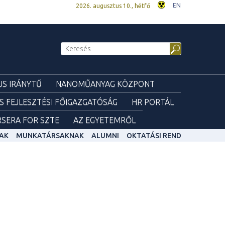
EN
2026. augusztus 10., hétfő
S IRÁNYTŰ
NANOMŰANYAG KÖZPONT
ÉS FEJLESZTÉSI FŐIGAZGATÓSÁG
HR PORTÁL
SERA FOR SZTE
AZ EGYETEMRŐL
AK
MUNKATÁRSAKNAK
ALUMNI
OKTATÁSI REND