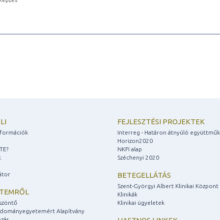
LI
FEJLESZTÉSI PROJEKTEK
információk
Interreg - Határon átnyúló együttmű
Horizon2020
ZTE?
NKFI alap
k
Széchenyi 2020
átor
BETEGELLÁTÁS
Szent-Györgyi Albert Klinikai Központ
ETEMRŐL
Klinikák
szöntő
Klinikai ügyeletek
udományegyetemért Alapítvány
zás