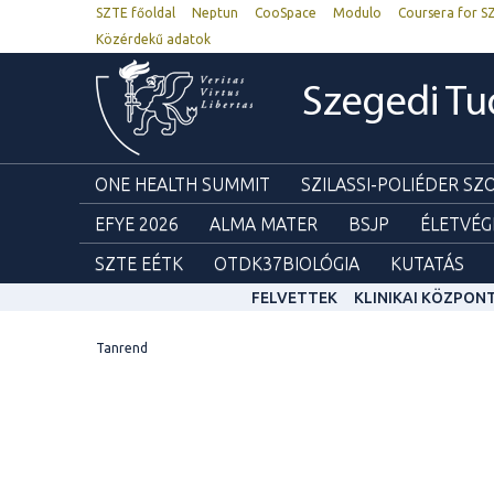
SZTE főoldal
Neptun
CooSpace
Modulo
Coursera for S
Közérdekű adatok
Szegedi T
ONE HEALTH SUMMIT
SZILASSI-POLIÉDER S
EFYE 2026
ALMA MATER
BSJP
ÉLETVÉG
SZTE EÉTK
OTDK37BIOLÓGIA
KUTATÁS
FELVETTEK
KLINIKAI KÖZPON
Tanrend