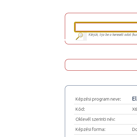
Kérjük, írja be a keresett adat (k
E
Képzési program neve:
Kód:
X
Oklevél szerinti név:
Képzési forma:
Do