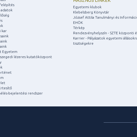
HASZNOS LINKEK
felépítés
Egyetemi klubok
 adatok
Klebelsberg Könyvtár
lőség
József Attila Tanulmányi és Informác
és
EHÖK
ok
Térkép
 kar
Rendezvényhelyszín - SZTE központi é
saink
Karrier - Pályázatok egyetemi állásokr
aink
tisztségekre
aink
át Egyetem
a szegedi lézeres kutatóközpont
y
ok
rténet
um
let
rtesítő
aélés-bejelentési rendszer