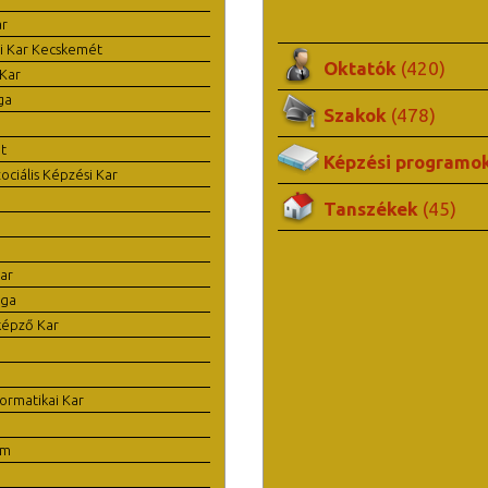
ar
i Kar Kecskemét
Oktatók
(420)
Kar
ga
Szakok
(478)
t
Képzési programo
ciális Képzési Kar
Tanszékek
(45)
ar
ága
képző Kar
ormatikai Kar
em