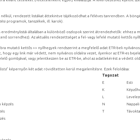
 nélkül, rendezett listákat áttekintve tájékozódhat a féléves tanrendben. A böng
ési programok, tanszékek, ill. karok).
eredménylistái általában a különböző oszlopok szerint átrendezhetők: ehhez a me
kenő sorrendhez). Az aktuális rendezettséget a fel- vagy lefelé mutató kettős nyí
obbra mutató kettős >> nyílhegyek rendszerint a megfelelő adat ETR-beli nyilváno
, hogy egy link már védett, nem nyilvános oldalra vezet, ilyenkor az ETR-es beje
lelő gombjával, vagy jelentkezzen be az ETR-be, ahol az adatlekérést a védett olda
lista
” képernyőn két adat rövidítetten kerül megjelenítésre. Ezek feloldása:
Tagozat
E
Esti
K
Képzőhe
L
Levelez
n képzés
N
Nappali
zés
T
Távokta
pzés
képzés