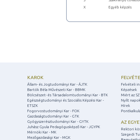
X
Egyéb képzés
KAROK
FELVÉTE
Állam- és Jogtudományi Kar - ÁJTK
Felvételi 
Bartók Béla Művészeti Kar - BBMK
Képzések
Bölcsészet- és Társadalomtudományi Kar - BTK
Miért az S
Egészségtudományi és Szociális Képzési Kar -
Nyílt napo
ETSZK
Hírek
Fogorvostudományi Kar - FOK
Pontkalkul
Gazdaságtudományi Kar - GTK
Gyógyszerésztudományi Kar - GYTK
AZ EGY
Juhász Gyula Pedagógusképző Kar - JGYPK
Rektori kö
Mérnöki Kar - MK
Szegedi T
Mezőgazdasági Kar - MGK
Bemutatko