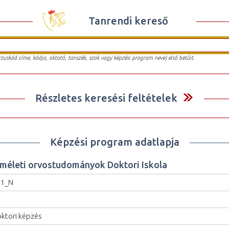
Tanrendi kereső
urzuskód címe, kódja, oktató, tanszék, szak vagy képzési program neve) első betűit.
Részletes keresési feltételek
Képzési program adatlapja
lméleti orvostudományok Doktori Iskola
61_N
ktori képzés