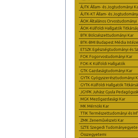
ÁJTK Állam- és Jogtudományi K
ÁJTK-KT Állam- és Jogtudomány
ÁOK Általános Orvostudományi 
ÁOK-Külföldi Hallgatók Titkársá
BTK Bölcsészettudományi Kar
BTK-BMI Budapest Média Intéze
ETSZK Egészségtudományi és Szo
FOK Fogorvostudományi Kar
FOK-K Külföldi Hallgatók
GTK Gazdaságtudományi Kar
GYTK Gyógyszerésztudományi K
GYTK-Külföldi Hallgatók Titkárs
JGYPK Juhász Gyula Pedagógus
MGK Mezőgazdasági Kar
MK Mérnöki Kar
TTIK Természettudományi és Inf
ZMK Zeneművészeti Kar
SZTE Szegedi Tudományegyet
Összegyetemi