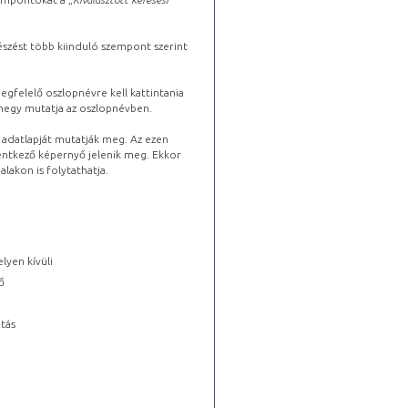
észést több kiinduló szempont szerint
gfelelő oszlopnévre kell kattintania
lhegy mutatja az oszlopnévben.
s adatlapját mutatják meg. Az ezen
lentkező képernyő jelenik meg. Ekkor
lakon is folytathatja.
lyen kívüli
ő
tás