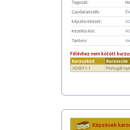
Tagozat:
Na
Gazdatanszék:
Él
Képzési intézet:
ÁO
Kezelési kör:
ÁO
Tanterv:
me
Félévhez nem kötött kurzu
Kurzuskód
Kurzuscím
XD0011-1
Portugál nyel
Képzések karo