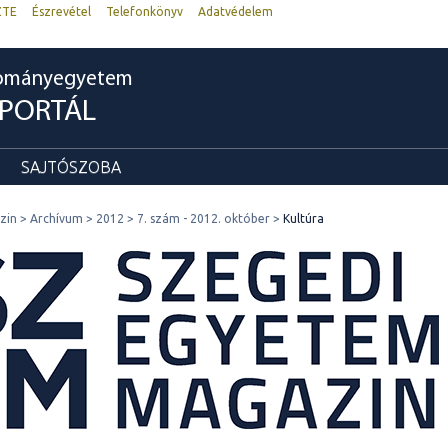
ZTE
Észrevétel
Telefonkönyv
Adatvédelem
dományegyetem
RPORTÁL
SAJTÓSZOBA
zin
Archívum
2012
7. szám - 2012. október
Kultúra