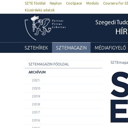
SZTE főoldal
Neptun
CooSpace
Modulo
Coursera for S
Közérdekű adatok
Szegedi Tu
HÍ
SZTEHÍREK
SZTEMAGAZIN
MÉDIAFIGYELŐ
SZTEmaga
SZTEMAGAZIN FŐOLDAL
ARCHÍVUM
2021
2020
2019
2018
2017
2016