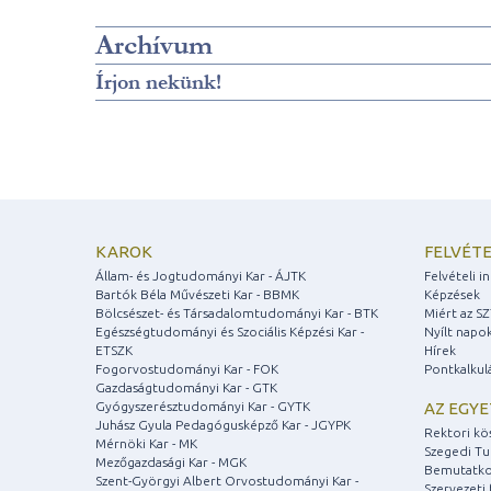
Archívum
Írjon nekünk!
KAROK
FELVÉTE
Állam- és Jogtudományi Kar - ÁJTK
Felvételi 
Bartók Béla Művészeti Kar - BBMK
Képzések
Bölcsészet- és Társadalomtudományi Kar - BTK
Miért az S
Egészségtudományi és Szociális Képzési Kar -
Nyílt napo
ETSZK
Hírek
Fogorvostudományi Kar - FOK
Pontkalkul
Gazdaságtudományi Kar - GTK
Gyógyszerésztudományi Kar - GYTK
AZ EGY
Juhász Gyula Pedagógusképző Kar - JGYPK
Rektori kö
Mérnöki Kar - MK
Szegedi T
Mezőgazdasági Kar - MGK
Bemutatko
Szent-Györgyi Albert Orvostudományi Kar -
Szervezeti 