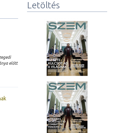
Letöltés
zegedi
ánya előtt
nak