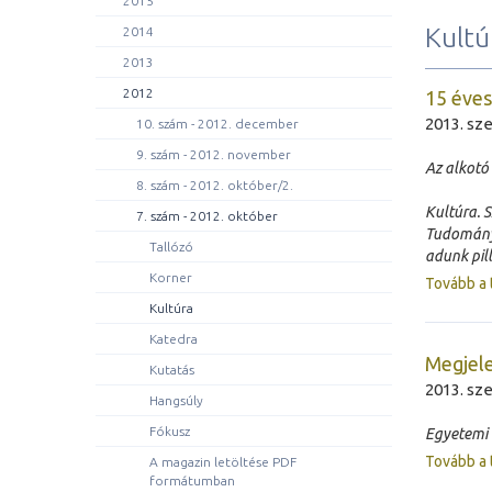
2015
Kultú
2014
2013
2012
15 éves
2013. sz
10. szám - 2012. december
9. szám - 2012. november
Az alkotó
8. szám - 2012. október/2.
Kultúra. 
7. szám - 2012. október
Tudományeg
Tallózó
adunk pill
Korner
Tovább a 
Kultúra
Katedra
Megjele
Kutatás
2013. sz
Hangsúly
Fókusz
Egyetemi 
Tovább a 
A magazin letöltése PDF
formátumban