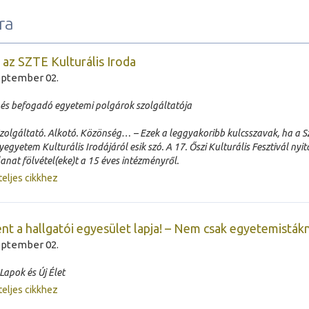
ra
 az SZTE Kulturális Iroda
eptember 02.
 és befogadó egyetemi polgárok szolgáltatója
Szolgáltató. Alkotó. Közönség… – Ezek a leggyakoribb kulcsszavak, ha a S
yetem Kulturális Irodájáról esik szó. A 17. Őszi Kulturális Fesztivál nyit
anat fölvétel(eke)t a 15 éves intézményről.
teljes cikkhez
nt a hallgatói egyesület lapja! – Nem csak egyetemisták
eptember 02.
Lapok és Új Élet
teljes cikkhez