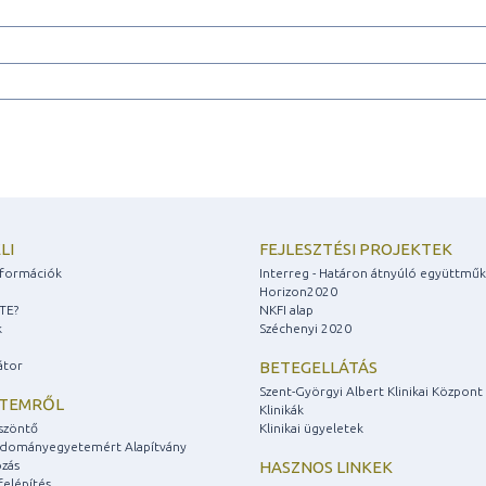
LI
FEJLESZTÉSI PROJEKTEK
információk
Interreg - Határon átnyúló együttmű
Horizon2020
ZTE?
NKFI alap
k
Széchenyi 2020
átor
BETEGELLÁTÁS
Szent-Györgyi Albert Klinikai Központ
ETEMRŐL
Klinikák
szöntő
Klinikai ügyeletek
udományegyetemért Alapítvány
zás
HASZNOS LINKEK
felépítés