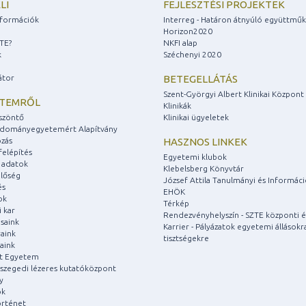
LI
FEJLESZTÉSI PROJEKTEK
információk
Interreg - Határon átnyúló együttmű
Horizon2020
ZTE?
NKFI alap
k
Széchenyi 2020
átor
BETEGELLÁTÁS
Szent-Györgyi Albert Klinikai Központ
ETEMRŐL
Klinikák
szöntő
Klinikai ügyeletek
udományegyetemért Alapítvány
zás
HASZNOS LINKEK
felépítés
Egyetemi klubok
 adatok
Klebelsberg Könyvtár
lőség
József Attila Tanulmányi és Informác
és
EHÖK
ok
Térkép
 kar
Rendezvényhelyszín - SZTE központi é
saink
Karrier - Pályázatok egyetemi állásokr
aink
tisztségekre
aink
át Egyetem
a szegedi lézeres kutatóközpont
y
ok
rténet