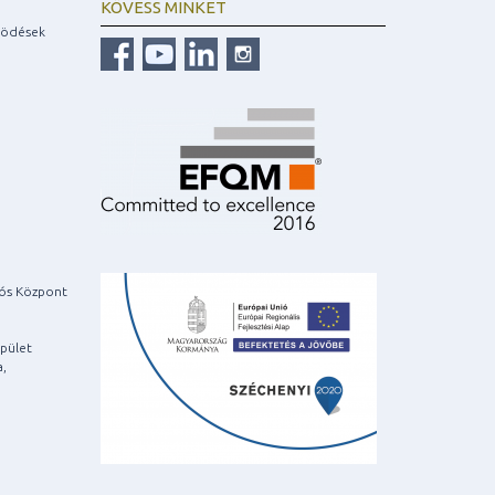
KÖVESS MINKET
ködések
iós Központ
pület
a,