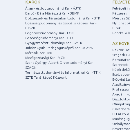
KAROK
FELVÉTE
Állam- és Jogtudományi Kar - ÁJTK
Felvételi 
Bartók Béla Művészeti Kar - BBMK
Képzések
Bölcsészet- és Társadalomtudományi Kar - BTK
Miért az S
Egészségtudományi és Szociális Képzési Kar -
Nyílt napo
ETSZK
Hírek
Fogorvostudományi Kar - FOK
Pontkalkul
Gazdaságtudományi Kar - GTK
Gyógyszerésztudományi Kar - GYTK
AZ EGY
Juhász Gyula Pedagógusképző Kar - JGYPK
Rektori kö
Mérnöki Kar - MK
Szegedi T
Mezőgazdasági Kar - MGK
Bemutatko
Szent-Györgyi Albert Orvostudományi Kar -
Szervezeti 
SZAOK
Közérdekű
Természettudományi és Informatikai Kar - TTIK
Esélyegyen
SZTE Tanárképző Központ
E-ügyintéz
Alapítvány
Professzori
Akadémiku
Díszdoktor
Olimpikonj
Családbar
ELI-ALPS, 
Minőségüg
Szabályzat
Egyetemtö