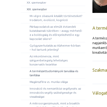
XX. szemeszter
XIX. szemeszter
Mi végre olvasunk kitalált történeteket?
Irodalom, evolúció, kogníció
Párkapcsolatok az elmúlt évtizedek
A termé
kutatásainak tükrében – avagy mérhető-
e a boldogság és előrejelezhető-e egy
A termész
kapcsolat sikere?
napjainkb
Gyógyszerkutatás az Alzheimer-kórban
munkaerőp
– hol tartunk jelenleg?
kreativit
Az inkontinencia, mint
szégyenbetegség lehetséges
konzervatív kezelése
Szakmai
A természettudományok tanulása és
tanítása
Magánszféra vs. munka világa
Innováció és nemzetközi segélyezés: az
Válogat
innovációs segély szükségessége és
visszásságai
A mikroorganizmusok, mint a bioaktív