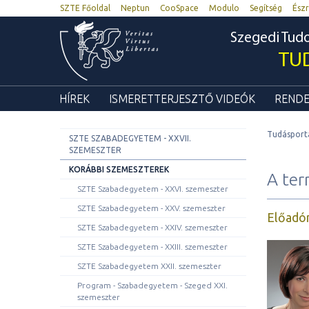
SZTE Főoldal
Neptun
CooSpace
Modulo
Segítség
Észr
Szegedi Tu
TU
HÍREK
ISMERETTERJESZTŐ VIDEÓK
RENDE
Tudásport
SZTE SZABADEGYETEM - XXVII.
SZEMESZTER
KORÁBBI SZEMESZTEREK
A ter
SZTE Szabadegyetem - XXVI. szemeszter
SZTE Szabadegyetem - XXV. szemeszter
Előadó
SZTE Szabadegyetem - XXIV. szemeszter
SZTE Szabadegyetem - XXIII. szemeszter
SZTE Szabadegyetem XXII. szemeszter
Program - Szabadegyetem - Szeged XXI.
szemeszter