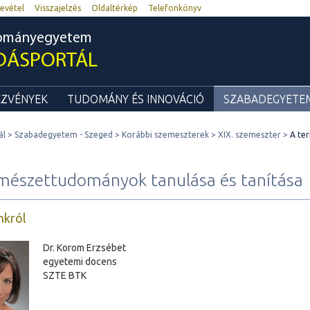
evétel
Visszajelzés
Oldaltérkép
Telefonkönyv
dományegyetem
DÁSPORTÁL
ZVÉNYEK
TUDOMÁNY ÉS INNOVÁCIÓ
SZABADEGYETEM
ál
Szabadegyetem - Szeged
Korábbi szemeszterek
XIX. szemeszter
A te
mészettudományok tanulása és tanítása
nkról
Dr. Korom Erzsébet
egyetemi docens
SZTE BTK