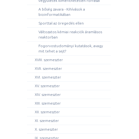
vegyületek kimeríthetetlen forrásai
A bőség zavara - Kihívások a
bioinformatikában
Sporttal az öregedés ellen
Változatos kémiai reakciók áramlásos
reaktorban
Fogorvostudományi kutatások, avagy
mit tehet a sejt?
XVIII. szemeszter
XVII. szemeszter
XVI. szemeszter
XV. szemeszter
XIV. szemeszter
XIII. szemeszter
XII. szemeszter
XI. szemeszter
X. szemeszter
IX. szemeszter