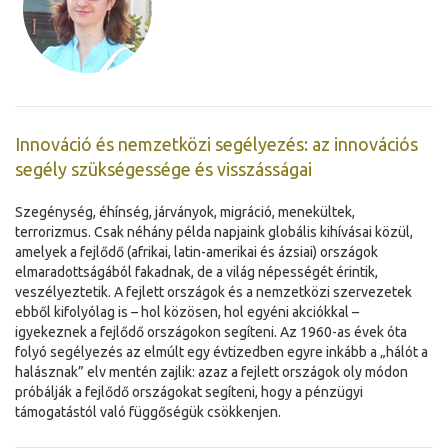
Innováció és nemzetközi segélyezés: az innovációs
segély szükségessége és visszásságai
Szegénység, éhínség, járványok, migráció, menekültek,
terrorizmus. Csak néhány példa napjaink globális kihívásai közül,
amelyek a fejlődő (afrikai, latin-amerikai és ázsiai) országok
elmaradottságából fakadnak, de a világ népességét érintik,
veszélyeztetik. A fejlett országok és a nemzetközi szervezetek
ebből kifolyólag is – hol közösen, hol egyéni akciókkal –
igyekeznek a fejlődő országokon segíteni. Az 1960-as évek óta
folyó segélyezés az elmúlt egy évtizedben egyre inkább a „hálót a
halásznak” elv mentén zajlik: azaz a fejlett országok oly módon
próbálják a fejlődő országokat segíteni, hogy a pénzügyi
támogatástól való függőségük csökkenjen.