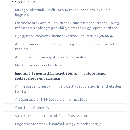
XIX. szemeszter
Mi végre olvasunk kitalált történeteket? Irodalom, evolúció,
kogníció
Párkapcsolatok az elmúlt évtizedek kutatásainak tükrében – avagy
mérhető-e a boldogság és előrejelezhető-e egy kapcsolat sikere?
Gyógyszerkutatás az Alzheimer-kórban – hol tartunk jelenleg?
Az inkontinencia, mint szégyenbetegség lehetséges konzervatív
kezelése
A természettudományok tanulása és tanítása
Magánszféra vs. munka világa
Innováció és nemzetközi segélyezés: az innovációs segély
szükségessége és visszásságai
A mikroorganizmusok, mint a bioaktív vegyületek kimeríthetetlen
forrásai
A bőség zavara - Kihívások a bioinformatikában
Sporttal az öregedés ellen
Változatos kémiai reakciók áramlásos reaktorban
Fogorvostudományi kutatások, avagy mit tehet a sejt?