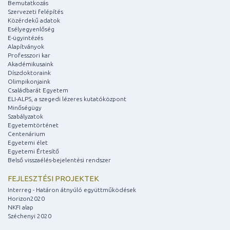
Bemutatkozás
Szervezeti felépítés
Közérdekű adatok
Esélyegyenlőség
E-ügyintézés
Alapítványok
Professzori kar
Akadémikusaink
Díszdoktoraink
Olimpikonjaink
Családbarát Egyetem
ELI-ALPS, a szegedi lézeres kutatóközpont
Minőségügy
Szabályzatok
Egyetemtörténet
Centenárium
Egyetemi élet
Egyetemi Értesítő
Belső visszaélés-bejelentési rendszer
FEJLESZTÉSI PROJEKTEK
Interreg - Határon átnyúló együttműködések
Horizon2020
NKFI alap
Széchenyi 2020