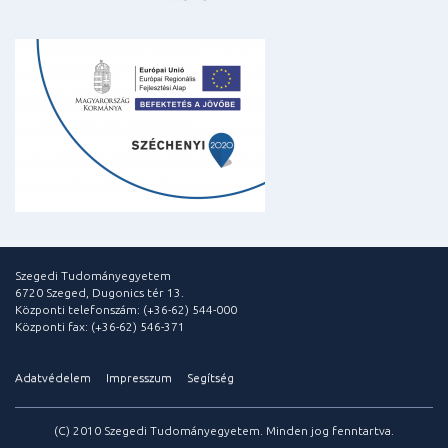
Szegedi Tudományegyetem
6720 Szeged, Dugonics tér 13.
Központi telefonszám: (+36-62) 544-000
Központi fax: (+36-62) 546-371
Adatvédelem
Impresszum
Segítség
(C) 2010 Szegedi Tudományegyetem. Minden jog fenntartva.