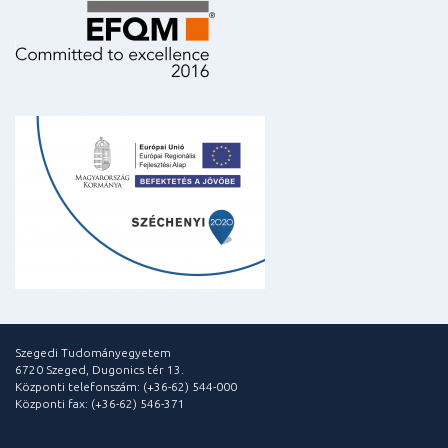
Szegedi Tudományegyetem
6720 Szeged, Dugonics tér 13.
Központi telefonszám: (+36-62) 544-000
Központi fax: (+36-62) 546-371