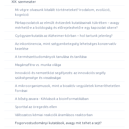
XIX. szemeszter
Mi végre olvasunk kitalált történeteket? Irodalom, evolúció,
kogníció
Párkapcsolatok az elmúlt évtizedek kutatásainak tükrében – avagy
mérhető-e a boldogság és előrejelezhető-e egy kapcsolat sikere?
Gyógyszerkutatás az Alzheimer-kórban – hol tartunk jelenleg?
Az inkontinencia, mint szégyenbetegség lehetséges konzervatív
kezelése
A természettudományok tanulása és tanítása
Magánszféra vs. munka világa
Innováció és nemzetközi segélyezés: az innovációs segély
szükségessége és visszásságai
A mikroorganizmusok, mint a bioaktív vegyületek kimeríthetetlen
forrásai
A bőség zavara - Kihívások a bioinformatikában
Sporttal az öregedés ellen
Változatos kémiai reakciók áramlásos reaktorban
Fogorvostudományi kutatások, avagy mit tehet a sejt?