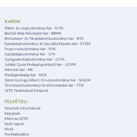
KAROK
Állam- és Jogtudományi Kar - ÁJTK
Bartók Béla Művészeti Kar - BBMK
Bölcsészet- és Társadalomtudományi Kar - BTK
Egészségtudományi és Szociális Képzési Kar - ETSZK
Fogorvostudományi Kar - FOK
Gazdaságtudományi Kar - GTK
Gyógyszerésztudományi Kar - GYTK
Juhász Gyula Pedagógusképző Kar - JGYPK
Mérnöki Kar - MK
Mezőgazdasági Kar - MGK
Szent-Györgyi Albert Orvostudományi Kar - SZAOK
Természettudományi és Informatikai Kar - TTIK
SZTE Tanárképző Központ
FELVÉTELI
Felvételi információk
Képzések
Miért az SZTE?
Nyílt napok
Hírek
Pontkalkulátor