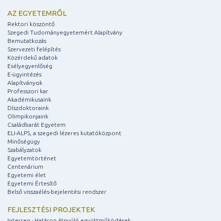
AZ EGYETEMRŐL
Rektori köszöntő
Szegedi Tudományegyetemért Alapítvány
Bemutatkozás
Szervezeti felépítés
Közérdekű adatok
Esélyegyenlőség
E-ügyintézés
Alapítványok
Professzori kar
Akadémikusaink
Díszdoktoraink
Olimpikonjaink
Családbarát Egyetem
ELI-ALPS, a szegedi lézeres kutatóközpont
Minőségügy
Szabályzatok
Egyetemtörténet
Centenárium
Egyetemi élet
Egyetemi Értesítő
Belső visszaélés-bejelentési rendszer
FEJLESZTÉSI PROJEKTEK
Interreg - Határon átnyúló együttműködések