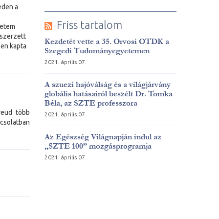
eden a
Friss tartalom
yetem
 szerzett
Kezdetét vette a 35. Orvosi OTDK a
ben kapta
Szegedi Tudományegyetemen
2021. április 07.
A szuezi hajóválság és a világjárvány
globális hatásairól beszélt Dr. Tomka
Béla, az SZTE professzora
reud több
2021. április 07.
pcsolatban
Az Egészség Világnapján indul az
„SZTE 100” mozgásprogramja
2021. április 07.