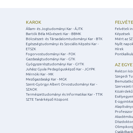
KAROK
FELVÉTE
Állam- és Jogtudományi Kar - ÁJTK
Felvételi 
Bartók Béla Művészeti Kar - BBMK
Képzések
Bölcsészet- és Társadalomtudományi Kar - BTK
Miért az S
Egészségtudományi és Szociális Képzési Kar -
Nyílt napo
ETSZK
Hírek
Fogorvostudományi Kar - FOK
Pontkalkul
Gazdaságtudományi Kar - GTK
Gyógyszerésztudományi Kar - GYTK
AZ EGY
Juhász Gyula Pedagógusképző Kar - JGYPK
Rektori kö
Mérnöki Kar - MK
Szegedi T
Mezőgazdasági Kar - MGK
Bemutatko
Szent-Györgyi Albert Orvostudományi Kar -
Szervezeti 
SZAOK
Közérdekű
Természettudományi és Informatikai Kar - TTIK
Esélyegyen
SZTE Tanárképző Központ
E-ügyintéz
Alapítvány
Professzori
Akadémiku
Díszdoktor
Olimpikonj
Családbar