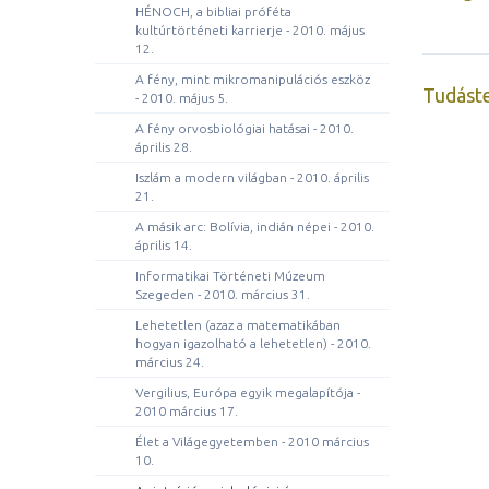
HÉNOCH, a bibliai próféta
kultúrtörténeti karrierje - 2010. május
12.
A fény, mint mikromanipulációs eszköz
Tudást
- 2010. május 5.
A fény orvosbiológiai hatásai - 2010.
április 28.
Iszlám a modern világban - 2010. április
21.
A másik arc: Bolívia, indián népei - 2010.
április 14.
Informatikai Történeti Múzeum
Szegeden - 2010. március 31.
Lehetetlen (azaz a matematikában
hogyan igazolható a lehetetlen) - 2010.
március 24.
Vergilius, Európa egyik megalapítója -
2010 március 17.
Élet a Világegyetemben - 2010 március
10.