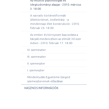
Az intuíció pszichológiai és
idegtudományi alapjai - 2010. március
3. 18:00
A narratív történetformák
(élettörténet, önéletírás): - a
mindennapi élet konstrukciói - 2010.
február 24. 18:00
Az ember és környezet kapcsolata a
Kárpát-medencében az elmúlt 30 ezer
évben - 2010. február 17. 18:00
IV. szemeszter
III. szemeszter
II. szemeszter
I. szemeszter
Mindentudás Egyeteme-Szeged
szemesztereinek előadásai
HASZNOS INFORMÁCIÓK