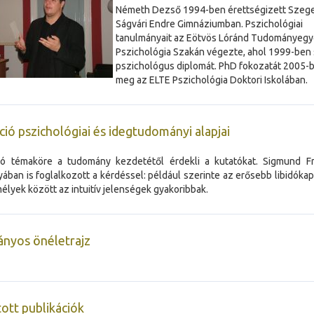
Németh Dezső 1994-ben érettségizett Szeg
Ságvári Endre Gimnáziumban. Pszichológiai
tanulmányait az Eötvös Lóránd Tudományeg
Pszichológia Szakán végezte, ahol 1999-ben
pszichológus diplomát. PhD fokozatát 2005-
meg az ELTE Pszichológia Doktori Iskolában.
íció pszichológiai és idegtudományi alapjai
ció témaköre a tudomány kezdetétől érdekli a kutatókat. Sigmund F
ában is foglalkozott a kérdéssel: például szerinte az erősebb libidóka
élyek között az intuitív jelenségek gyakoribbak.
nyos önéletrajz
ott publikációk