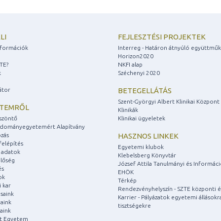
LI
FEJLESZTÉSI PROJEKTEK
információk
Interreg - Határon átnyúló együttmű
Horizon2020
ZTE?
NKFI alap
k
Széchenyi 2020
átor
BETEGELLÁTÁS
Szent-Györgyi Albert Klinikai Központ
ETEMRŐL
Klinikák
szöntő
Klinikai ügyeletek
udományegyetemért Alapítvány
zás
HASZNOS LINKEK
felépítés
Egyetemi klubok
 adatok
Klebelsberg Könyvtár
lőség
József Attila Tanulmányi és Informác
és
EHÖK
ok
Térkép
 kar
Rendezvényhelyszín - SZTE központi é
saink
Karrier - Pályázatok egyetemi állásokr
aink
tisztségekre
aink
át Egyetem