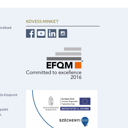
KÖVESS MINKET
ködések
iós Központ
pület
a,