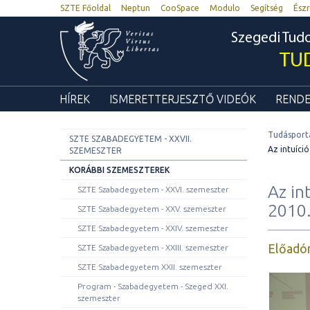
SZTE Főoldal
Neptun
CooSpace
Modulo
Segítség
Észr
Szegedi Tu
TU
HÍREK
ISMERETTERJESZTŐ VIDEÓK
RENDE
Tudásport
SZTE SZABADEGYETEM - XXVII.
Az intuíció
SZEMESZTER
KORÁBBI SZEMESZTEREK
Az in
SZTE Szabadegyetem - XXVI. szemeszter
2010.
SZTE Szabadegyetem - XXV. szemeszter
SZTE Szabadegyetem - XXIV. szemeszter
Előadó
SZTE Szabadegyetem - XXIII. szemeszter
SZTE Szabadegyetem XXII. szemeszter
Program - Szabadegyetem - Szeged XXI.
szemeszter