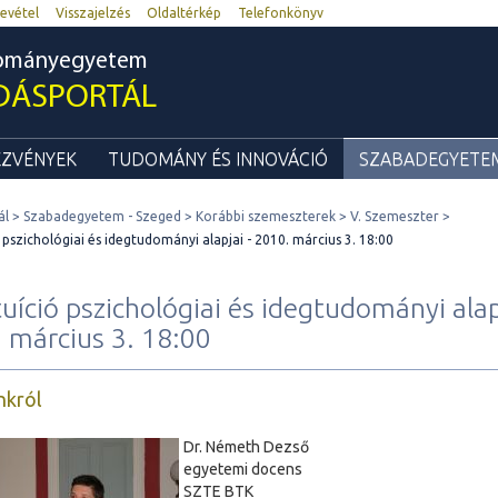
evétel
Visszajelzés
Oldaltérkép
Telefonkönyv
dományegyetem
DÁSPORTÁL
ZVÉNYEK
TUDOMÁNY ÉS INNOVÁCIÓ
SZABADEGYETEM
ál
Szabadegyetem - Szeged
Korábbi szemeszterek
V. Szemeszter
 pszichológiai és idegtudományi alapjai - 2010. március 3. 18:00
tuíció pszichológiai és idegtudományi alap
 március 3. 18:00
nkról
Dr. Németh Dezső
egyetemi docens
SZTE BTK