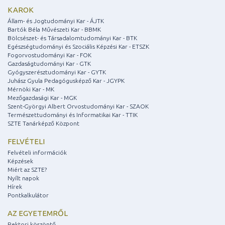
KAROK
Állam- és Jogtudományi Kar - ÁJTK
Bartók Béla Művészeti Kar - BBMK
Bölcsészet- és Társadalomtudományi Kar - BTK
Egészségtudományi és Szociális Képzési Kar - ETSZK
Fogorvostudományi Kar - FOK
Gazdaságtudományi Kar - GTK
Gyógyszerésztudományi Kar - GYTK
Juhász Gyula Pedagógusképző Kar - JGYPK
Mérnöki Kar - MK
Mezőgazdasági Kar - MGK
Szent-Györgyi Albert Orvostudományi Kar - SZAOK
Természettudományi és Informatikai Kar - TTIK
SZTE Tanárképző Központ
FELVÉTELI
Felvételi információk
Képzések
Miért az SZTE?
Nyílt napok
Hírek
Pontkalkulátor
AZ EGYETEMRŐL
Rektori köszöntő