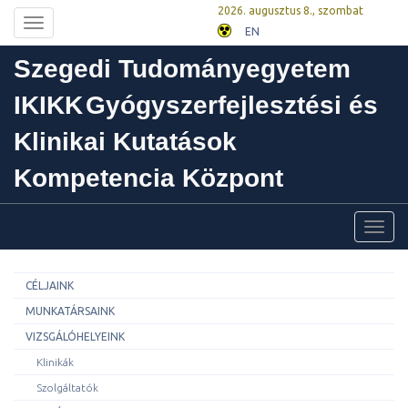
2026. augusztus 8., szombat
Toggle
EN
navigation
Szegedi Tudományegyetem
IKIKK
Gyógyszerfejlesztési és
Klinikai Kutatások
Kompetencia Központ
Toggl
navig
CÉLJAINK
MUNKATÁRSAINK
VIZSGÁLÓHELYEINK
Klinikák
Szolgáltatók