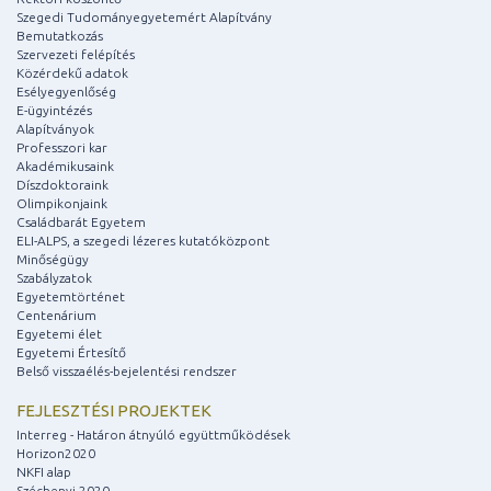
Szegedi Tudományegyetemért Alapítvány
Bemutatkozás
Szervezeti felépítés
Közérdekű adatok
Esélyegyenlőség
E-ügyintézés
Alapítványok
Professzori kar
Akadémikusaink
Díszdoktoraink
Olimpikonjaink
Családbarát Egyetem
ELI-ALPS, a szegedi lézeres kutatóközpont
Minőségügy
Szabályzatok
Egyetemtörténet
Centenárium
Egyetemi élet
Egyetemi Értesítő
Belső visszaélés-bejelentési rendszer
FEJLESZTÉSI PROJEKTEK
Interreg - Határon átnyúló együttműködések
Horizon2020
NKFI alap
Széchenyi 2020