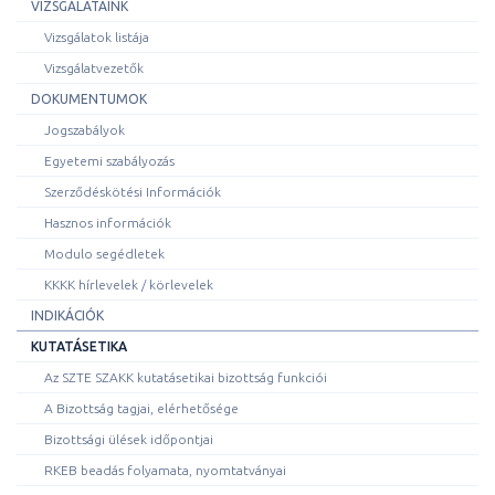
VIZSGÁLATAINK
Vizsgálatok listája
Vizsgálatvezetők
DOKUMENTUMOK
Jogszabályok
Egyetemi szabályozás
Szerződéskötési Információk
Hasznos információk
Modulo segédletek
KKKK hírlevelek / körlevelek
INDIKÁCIÓK
KUTATÁSETIKA
Az SZTE SZAKK kutatásetikai bizottság funkciói
A Bizottság tagjai, elérhetősége
Bizottsági ülések időpontjai
RKEB beadás folyamata, nyomtatványai