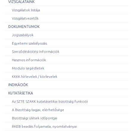
VIZSGÁLATAINK
Vizsgálatok listája
Vizsgálatvezetők
DOKUMENTUMOK
Jogszabályok
Egyetemi szabályozás
Szerződéskötési Információk
Hasznos információk
Modulo segédletek
KKKK hírlevelek / körlevelek
INDIKÁCIÓK
KUTATÁSETIKA
Az SZTE SZAKK kutatásetikai bizottság funkciói
A Bizottság tagjai, elérhetősége
Bizottsági ülések időpontjai
RKEB beadás folyamata, nyomtatványai