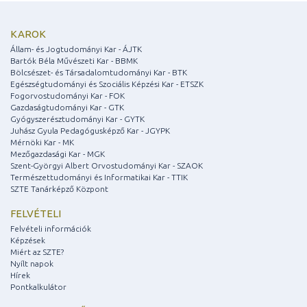
KAROK
Állam- és Jogtudományi Kar - ÁJTK
Bartók Béla Művészeti Kar - BBMK
Bölcsészet- és Társadalomtudományi Kar - BTK
Egészségtudományi és Szociális Képzési Kar - ETSZK
Fogorvostudományi Kar - FOK
Gazdaságtudományi Kar - GTK
Gyógyszerésztudományi Kar - GYTK
Juhász Gyula Pedagógusképző Kar - JGYPK
Mérnöki Kar - MK
Mezőgazdasági Kar - MGK
Szent-Györgyi Albert Orvostudományi Kar - SZAOK
Természettudományi és Informatikai Kar - TTIK
SZTE Tanárképző Központ
FELVÉTELI
Felvételi információk
Képzések
Miért az SZTE?
Nyílt napok
Hírek
Pontkalkulátor