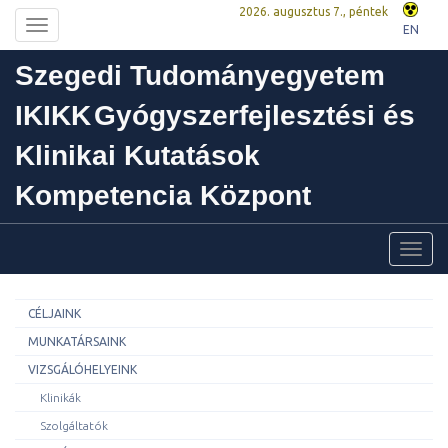
2026. augusztus 7., péntek
Toggle
EN
navigation
Szegedi Tudományegyetem
IKIKK
Gyógyszerfejlesztési és
Klinikai Kutatások
Kompetencia Központ
Toggl
navig
CÉLJAINK
MUNKATÁRSAINK
VIZSGÁLÓHELYEINK
Klinikák
Szolgáltatók