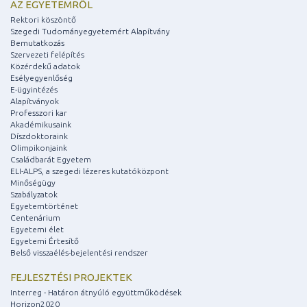
AZ EGYETEMRŐL
Rektori köszöntő
Szegedi Tudományegyetemért Alapítvány
Bemutatkozás
Szervezeti felépítés
Közérdekű adatok
Esélyegyenlőség
E-ügyintézés
Alapítványok
Professzori kar
Akadémikusaink
Díszdoktoraink
Olimpikonjaink
Családbarát Egyetem
ELI-ALPS, a szegedi lézeres kutatóközpont
Minőségügy
Szabályzatok
Egyetemtörténet
Centenárium
Egyetemi élet
Egyetemi Értesítő
Belső visszaélés-bejelentési rendszer
FEJLESZTÉSI PROJEKTEK
Interreg - Határon átnyúló együttműködések
Horizon2020