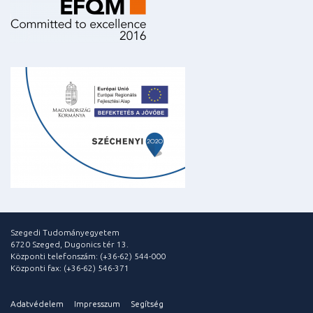
Szegedi Tudományegyetem
6720 Szeged, Dugonics tér 13.
Központi telefonszám: (+36-62) 544-000
Központi fax: (+36-62) 546-371
Adatvédelem
Impresszum
Segítség