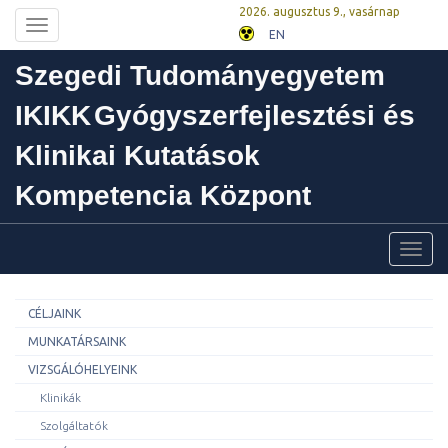
2026. augusztus 9., vasárnap
Toggle
EN
navigation
Szegedi Tudományegyetem
IKIKK
Gyógyszerfejlesztési és
Klinikai Kutatások
Kompetencia Központ
Toggl
navig
CÉLJAINK
MUNKATÁRSAINK
VIZSGÁLÓHELYEINK
Klinikák
Szolgáltatók