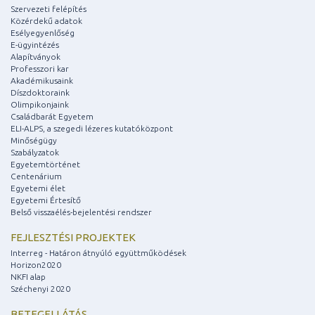
Szervezeti felépítés
Közérdekű adatok
Esélyegyenlőség
E-ügyintézés
Alapítványok
Professzori kar
Akadémikusaink
Díszdoktoraink
Olimpikonjaink
Családbarát Egyetem
ELI-ALPS, a szegedi lézeres kutatóközpont
Minőségügy
Szabályzatok
Egyetemtörténet
Centenárium
Egyetemi élet
Egyetemi Értesítő
Belső visszaélés-bejelentési rendszer
FEJLESZTÉSI PROJEKTEK
Interreg - Határon átnyúló együttműködések
Horizon2020
NKFI alap
Széchenyi 2020
BETEGELLÁTÁS