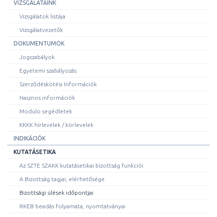
VIZSGÁLATAINK
Vizsgálatok listája
Vizsgálatvezetők
DOKUMENTUMOK
Jogszabályok
Egyetemi szabályozás
Szerződéskötési Információk
Hasznos információk
Modulo segédletek
KKKK hírlevelek / körlevelek
INDIKÁCIÓK
KUTATÁSETIKA
Az SZTE SZAKK kutatásetikai bizottság funkciói
A Bizottság tagjai, elérhetősége
Bizottsági ülések időpontjai
RKEB beadás folyamata, nyomtatványai