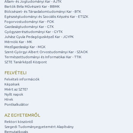
Állam- és Jogtudományi Kar - ÁJTK
Bartók Béla Művészeti Kar - BBMK
Bölcsészet- és Társadalomtudományi Kar - BTK
Egészségtudományi és Szociális Képzési Kar - ETSZK
Fogorvostudományi Kar - FOK
Gazdaságtudományi Kar - GTK
Gyógyszerésztudományi Kar - GYTK
Juhász Gyula Pedagógusképző Kar - JGYPK
Mérnöki Kar - MK
Mezőgazdasági Kar - MGK
Szent-Györgyi Albert Orvostudományi Kar - SZAOK
Természettudományi és Informatikai Kar - TTIK
SZTE Tanárképző Központ
FELVÉTELI
Felvételi információk
Képzések
Miért az SZTE?
Nyílt napok
Hírek
Pontkalkulátor
AZ EGYETEMRŐL
Rektori köszöntő
Szegedi Tudományegyetemért Alapítvány
Bemutatkozás