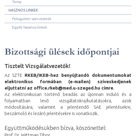
Temp
HASZNOS LINKEK
Felügyeleti szervezetek
Egyéb hasznos linkek
Bizottsági ülések időpontjai
Tisztelt Vizsgálatvezetők!
Az SZTE
RKEB/IKEB-hez benyújtandó dokumentumokat
elektronikus formában (e-mailen) szíveskedjenek
eljuttatni az office.rkeb@med.u-szeged.hu címre
.
Az elektronikusan történő beadás az újonnan induló és a
folyamatban levő vizsgálatokra/kutatásokra, azok
módosítására, valamint a jelentendő SAE jelentésekre,
beszámoló és lezáró jelentésekre is vonatkozik.
Együttműködésükben bízva, köszönettel:
Prof. Dr. Wittman Tibor