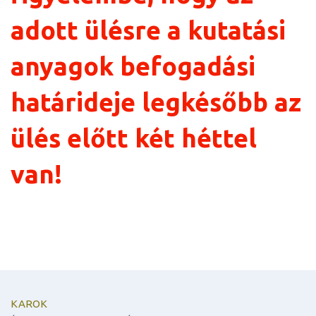
adott ülésre a kutatási
anyagok befogadási
határideje legkésőbb az
ülés előtt két héttel
van!
KAROK