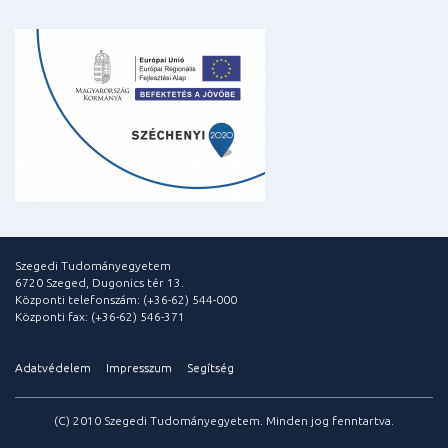
Szegedi Tudományegyetem
6720 Szeged, Dugonics tér 13.
Központi telefonszám: (+36-62) 544-000
Központi fax: (+36-62) 546-371
Adatvédelem
Impresszum
Segítség
(C) 2010 Szegedi Tudományegyetem. Minden jog fenntartva.