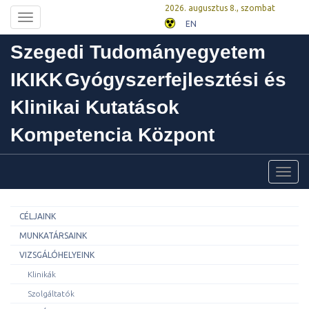
2026. augusztus 8., szombat
Toggle
EN
navigation
Szegedi Tudományegyetem
IKIKK
Gyógyszerfejlesztési és
Klinikai Kutatások
Kompetencia Központ
Toggl
navig
CÉLJAINK
MUNKATÁRSAINK
VIZSGÁLÓHELYEINK
Klinikák
Szolgáltatók