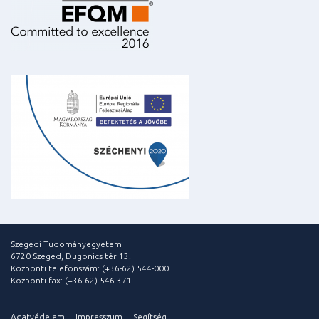
Szegedi Tudományegyetem
6720 Szeged, Dugonics tér 13.
Központi telefonszám: (+36-62) 544-000
Központi fax: (+36-62) 546-371
Adatvédelem
Impresszum
Segítség