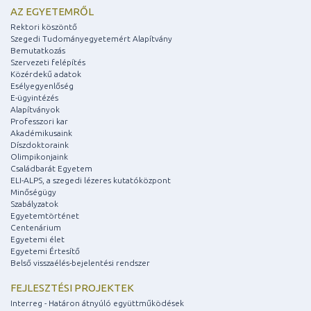
AZ EGYETEMRŐL
Rektori köszöntő
Szegedi Tudományegyetemért Alapítvány
Bemutatkozás
Szervezeti felépítés
Közérdekű adatok
Esélyegyenlőség
E-ügyintézés
Alapítványok
Professzori kar
Akadémikusaink
Díszdoktoraink
Olimpikonjaink
Családbarát Egyetem
ELI-ALPS, a szegedi lézeres kutatóközpont
Minőségügy
Szabályzatok
Egyetemtörténet
Centenárium
Egyetemi élet
Egyetemi Értesítő
Belső visszaélés-bejelentési rendszer
FEJLESZTÉSI PROJEKTEK
Interreg - Határon átnyúló együttműködések