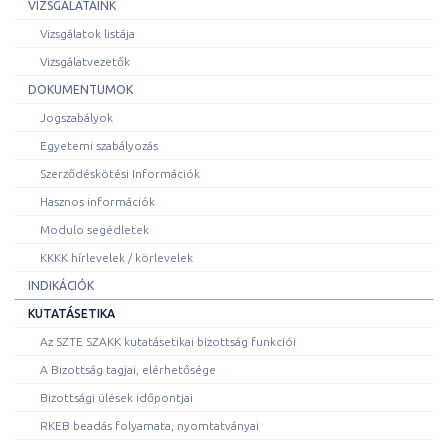
VIZSGÁLATAINK
Vizsgálatok listája
Vizsgálatvezetők
DOKUMENTUMOK
Jogszabályok
Egyetemi szabályozás
Szerződéskötési Információk
Hasznos információk
Modulo segédletek
KKKK hírlevelek / körlevelek
INDIKÁCIÓK
KUTATÁSETIKA
Az SZTE SZAKK kutatásetikai bizottság funkciói
A Bizottság tagjai, elérhetősége
Bizottsági ülések időpontjai
RKEB beadás folyamata, nyomtatványai