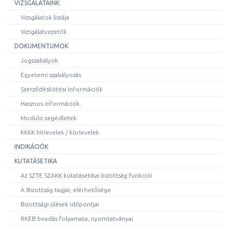
VIZSGÁLATAINK
Vizsgálatok listája
Vizsgálatvezetők
DOKUMENTUMOK
Jogszabályok
Egyetemi szabályozás
Szerződéskötési Információk
Hasznos információk
Modulo segédletek
KKKK hírlevelek / körlevelek
INDIKÁCIÓK
KUTATÁSETIKA
Az SZTE SZAKK kutatásetikai bizottság funkciói
A Bizottság tagjai, elérhetősége
Bizottsági ülések időpontjai
RKEB beadás folyamata, nyomtatványai