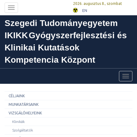
2026. augusztus 8., szombat
Toggle
EN
navigation
Szegedi Tudományegyetem
IKIKK
Gyógyszerfejlesztési és
Klinikai Kutatások
Kompetencia Központ
Toggl
navig
CÉLJAINK
MUNKATÁRSAINK
VIZSGÁLÓHELYEINK
Klinikák
Szolgáltatók