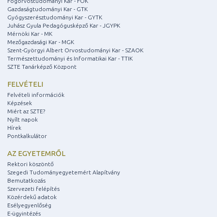
Fogorvostudományi Kar - FOK
Gazdaságtudományi Kar - GTK
Gyógyszerésztudományi Kar - GYTK
Juhász Gyula Pedagógusképző Kar - JGYPK
Mérnöki Kar - MK
Mezőgazdasági Kar - MGK
Szent-Györgyi Albert Orvostudományi Kar - SZAOK
Természettudományi és Informatikai Kar - TTIK
SZTE Tanárképző Központ
FELVÉTELI
Felvételi információk
Képzések
Miért az SZTE?
Nyílt napok
Hírek
Pontkalkulátor
AZ EGYETEMRŐL
Rektori köszöntő
Szegedi Tudományegyetemért Alapítvány
Bemutatkozás
Szervezeti felépítés
Közérdekű adatok
Esélyegyenlőség
E-ügyintézés