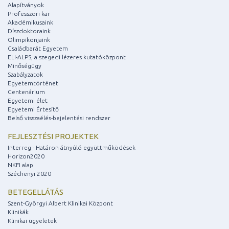
Alapítványok
Professzori kar
Akadémikusaink
Díszdoktoraink
Olimpikonjaink
Családbarát Egyetem
ELI-ALPS, a szegedi lézeres kutatóközpont
Minőségügy
Szabályzatok
Egyetemtörténet
Centenárium
Egyetemi élet
Egyetemi Értesítő
Belső visszaélés-bejelentési rendszer
FEJLESZTÉSI PROJEKTEK
Interreg - Határon átnyúló együttműködések
Horizon2020
NKFI alap
Széchenyi 2020
BETEGELLÁTÁS
Szent-Györgyi Albert Klinikai Központ
Klinikák
Klinikai ügyeletek