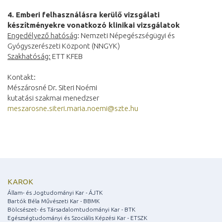
4. Emberi felhasználásra kerülő vizsgálati
készítményekre vonatkozó klinikai vizsgálatok
Engedélyező hatóság
: Nemzeti Népegészségügyi és
Gyógyszerészeti Központ (NNGYK)
Szakhatóság:
ETT KFEB
Kontakt:
Mészárosné Dr. Siteri Noémi
kutatási szakmai menedzser
meszarosne.siteri.maria.noemi@szte.hu
KAROK
Állam- és Jogtudományi Kar - ÁJTK
Bartók Béla Művészeti Kar - BBMK
Bölcsészet- és Társadalomtudományi Kar - BTK
Egészségtudományi és Szociális Képzési Kar - ETSZK