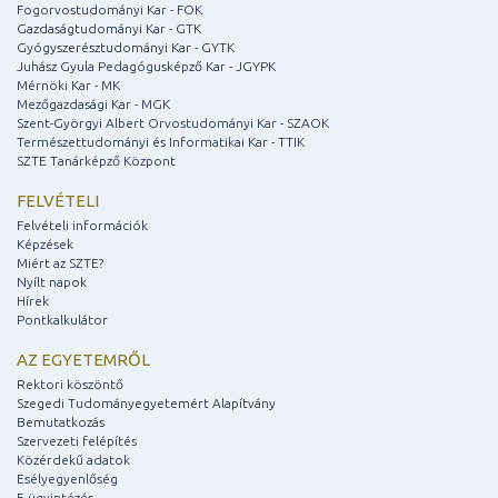
Fogorvostudományi Kar - FOK
Gazdaságtudományi Kar - GTK
Gyógyszerésztudományi Kar - GYTK
Juhász Gyula Pedagógusképző Kar - JGYPK
Mérnöki Kar - MK
Mezőgazdasági Kar - MGK
Szent-Györgyi Albert Orvostudományi Kar - SZAOK
Természettudományi és Informatikai Kar - TTIK
SZTE Tanárképző Központ
FELVÉTELI
Felvételi információk
Képzések
Miért az SZTE?
Nyílt napok
Hírek
Pontkalkulátor
AZ EGYETEMRŐL
Rektori köszöntő
Szegedi Tudományegyetemért Alapítvány
Bemutatkozás
Szervezeti felépítés
Közérdekű adatok
Esélyegyenlőség
E-ügyintézés