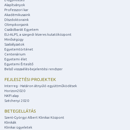
Alapítványok
Professzori kar
Akadémikusaink
Díszdoktoraink
Olimpikonjaink
Családbarát Egyetem
ELI-ALPS, a szegedi lézeres kutatóközpont
Minőségügy
Szabályzatok
Egyetemtörténet
Centenárium
Egyetemi élet
Egyetemi Értesítő
Belső visszaélés-bejelentési rendszer
FEJLESZTÉSI PROJEKTEK
Interreg - Határon átnyúló együttműködések
Horizon2020
NKFI alap
Széchenyi 2020
BETEGELLÁTÁS
Szent-Györgyi Albert Klinikai Központ
Klinikák
Klinikai ügyeletek