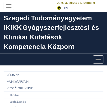
2026. augusztus 8., szombat
Toggle
EN
navigation
Szegedi Tudományegyetem
IKIKK
Gyógyszerfejlesztési és
Klinikai Kutatások
Kompetencia Központ
Toggl
navig
CÉLJAINK
MUNKATÁRSAINK
VIZSGÁLÓHELYEINK
Klinikák
Szolgáltatók