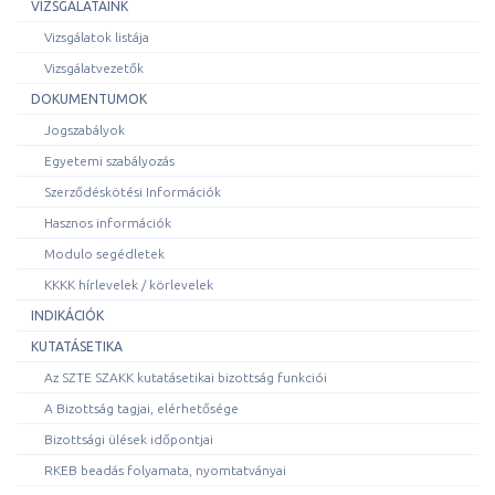
VIZSGÁLATAINK
Vizsgálatok listája
Vizsgálatvezetők
DOKUMENTUMOK
Jogszabályok
Egyetemi szabályozás
Szerződéskötési Információk
Hasznos információk
Modulo segédletek
KKKK hírlevelek / körlevelek
INDIKÁCIÓK
KUTATÁSETIKA
Az SZTE SZAKK kutatásetikai bizottság funkciói
A Bizottság tagjai, elérhetősége
Bizottsági ülések időpontjai
RKEB beadás folyamata, nyomtatványai