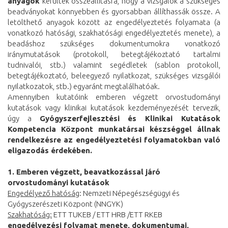
anyagok
kerültek összeállításra, hogy a vizsgálók a szükséges
beadványokat könnyebben és gyorsabban állíthassák össze. A
letölthető anyagok között az engedélyeztetés folyamata (a
vonatkozó hatósági, szakhatósági engedélyeztetés menete), a
beadáshoz szükséges dokumentumokra vonatkozó
iránymutatások (protokoll, betegtájékoztató tartalmi
tudnivalói, stb.) valamint segédletek (sablon protokoll,
betegtájékoztató, beleegyező nyilatkozat, szükséges vizsgálói
nyilatkozatok, stb.) egyaránt megtalálhatóak.
Amennyiben kutatóink emberen végzett orvostudományi
kutatások vagy klinikai kutatások kezdeményezését tervezik,
úgy a
Gyógyszerfejlesztési és Klinikai Kutatások
Kompetencia Központ munkatársai készséggel állnak
rendelkezésre az engedélyeztetési folyamatokban való
eligazodás érdekében.
1. Emberen végzett, beavatkozással járó
orvostudományi kutatások
Engedélyező hatóság
: Nemzeti Népegészségügyi és
Gyógyszerészeti Központ (NNGYK)
Szakhatóság:
ETT TUKEB / ETT HRB /ETT RKEB
engedélyezési folyamat menete, dokumentumai,