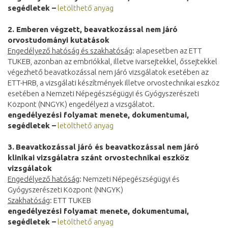
segédletek –
letölthető anyag
2. Emberen végzett, beavatkozással nem járó
orvostudományi kutatások
Engedélyező hatóság és szakhatóság
: alapesetben az ETT
TUKEB, azonban az embriókkal, illetve ivarsejtekkel, őssejtekkel
végezhető beavatkozással nem járó vizsgálatok esetében az
ETT-HRB, a vizsgálati készítmények illetve orvostechnikai eszköz
esetében a Nemzeti Népegészségügyi és Gyógyszerészeti
Központ (NNGYK) engedélyezi a vizsgálatot.
engedélyezési folyamat menete, dokumentumai,
segédletek –
letölthető anyag
3.
Beavatkozással járó és beavatkozással nem járó
klinikai vizsgálatra szánt orvostechnikai eszköz
vizsgálatok
Engedélyező hatóság
: Nemzeti Népegészségügyi és
Gyógyszerészeti Központ (NNGYK)
Szakhatóság
: ETT TUKEB
engedélyezési folyamat menete, dokumentumai,
segédletek –
letölthető anyag