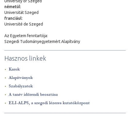
University of Szeged
németül:
Universit
ä
t Szeged
franciául:
Université de Szeged
Az Egyetem fenntartója:
Szegedi Tudományegyetemért Alapítvány
Hasznos linkek
Karok
Alapítványok
Szabályzatok
A tanév időrendi beosztása
ELI-ALPS, a szegedi lézeres kutatóközpont