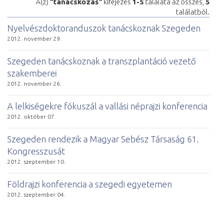
A(z)
"tanácskozás"
kifejezés
1-5
találata az összes,
5
találatból.
Nyelvészdoktoranduszok tanácskoznak Szegeden
2012. november 29.
Szegeden tanácskoznak a transzplantáció vezető
szakemberei
2012. november 26.
A lelkiségekre fókuszál a vallási néprajzi konferencia
2012. október 07.
Szegeden rendezik a Magyar Sebész Társaság 61.
Kongresszusát
2012. szeptember 10.
Földrajzi konferencia a szegedi egyetemen
2012. szeptember 04.