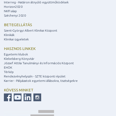
Interreg - Határon átnyúló együttműködések
Horizon2020
NKFI alap
Széchenyi 2020
BETEGELLÁTÁS
Szent-Györgyi Albert Klinikai Központ
Klinikák
Klinikai ügyeletek
HASZNOS LINKEK
Egyetemi klubok
Klebelsberg Könyvtár
József Attila Tanulmányi és Információs Központ
EHÖK
Térkép
Rendezvényhelyszín - SZTE központi épület
Karrier - Pályázatok egyetemi állásokra, tisztségekre
KÖVESS MINKET