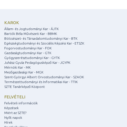
KAROK
Állam- és Jogtudományi Kar - ÁJTK
Bartók Béla Művészeti Kar - BBMK
Bölcsészet- és Társadalomtudományi Kar - BTK
Egészségtudományi és Szociális Képzési Kar - ETSZK
Fogorvostudományi Kar - FOK
Gazdaságtudományi Kar - GTK
Gyógyszerésztudományi Kar - GYTK
Juhász Gyula Pedagógusképző Kar - JGYPK
Mérnöki Kar - MK
Mezőgazdasági Kar - MGK
Szent-Györgyi Albert Orvostudományi Kar - SZAOK
Természettudományi és Informatikai Kar - TTIK
SZTE Tanárképző Központ
FELVÉTELI
Felvételi információk
Képzések
Miért az SZTE?
Nyílt napok
Hírek