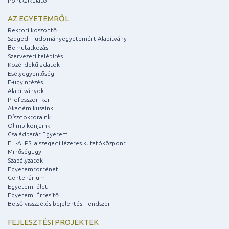
Pontkalkulátor
AZ EGYETEMRŐL
Rektori köszöntő
Szegedi Tudományegyetemért Alapítvány
Bemutatkozás
Szervezeti felépítés
Közérdekű adatok
Esélyegyenlőség
E-ügyintézés
Alapítványok
Professzori kar
Akadémikusaink
Díszdoktoraink
Olimpikonjaink
Családbarát Egyetem
ELI-ALPS, a szegedi lézeres kutatóközpont
Minőségügy
Szabályzatok
Egyetemtörténet
Centenárium
Egyetemi élet
Egyetemi Értesítő
Belső visszaélés-bejelentési rendszer
FEJLESZTÉSI PROJEKTEK