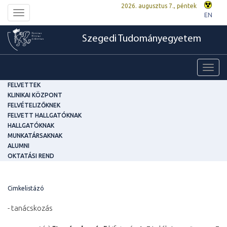
2026. augusztus 7., péntek
Toggle
EN
navigation
Szegedi Tudományegyetem
Toggl
navig
FELVETTEK
KLINIKAI KÖZPONT
FELVÉTELIZŐKNEK
FELVETT HALLGATÓKNAK
HALLGATÓKNAK
MUNKATÁRSAKNAK
ALUMNI
OKTATÁSI REND
Cimkelistázó
- tanácskozás