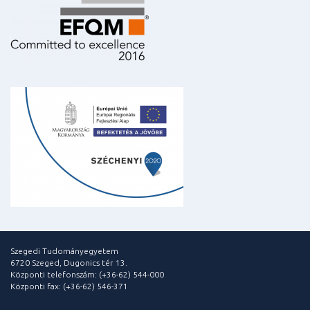
Szegedi Tudományegyetem
6720 Szeged, Dugonics tér 13.
Központi telefonszám: (+36-62) 544-000
Központi fax: (+36-62) 546-371