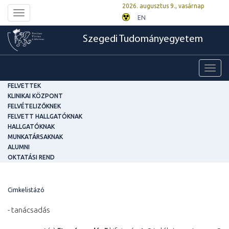
2026. augusztus 9., vasárnap
Toggle
EN
navigation
Szegedi Tudományegyetem
Toggl
navig
FELVETTEK
KLINIKAI KÖZPONT
FELVÉTELIZŐKNEK
FELVETT HALLGATÓKNAK
HALLGATÓKNAK
MUNKATÁRSAKNAK
ALUMNI
OKTATÁSI REND
Cimkelistázó
- tanácsadás