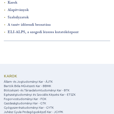
Karok
Alapítványok
Szabályzatok
A tanév időrendi beosztása
ELI-ALPS, a szegedi lézeres kutatóközpont
KAROK
Állam- és Jogtudományi Kar - ÁJTK
Bartók Béla Művészeti Kar - BBMK
Bölcsészet- és Társadalomtudományi Kar - BTK
Egészségtudományi és Szociális Képzési Kar - ETSZK
Fogorvostudományi Kar - FOK
Gazdaságtudományi Kar - GTK
Gyógyszerésztudományi Kar - GYTK
Juhász Gyula Pedagógusképző Kar - JGYPK