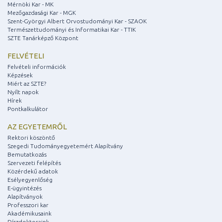
Mérnöki Kar - MK
Mezőgazdasági Kar - MGK
Szent-Györgyi Albert Orvostudományi Kar - SZAOK
Természettudományi és Informatikai Kar - TTIK
SZTE Tanárképző Központ
FELVÉTELI
Felvételi információk
Képzések
Miért az SZTE?
Nyílt napok
Hírek
Pontkalkulátor
AZ EGYETEMRŐL
Rektori köszöntő
Szegedi Tudományegyetemért Alapítvány
Bemutatkozás
Szervezeti felépítés
Közérdekű adatok
Esélyegyenlőség
E-ügyintézés
Alapítványok
Professzori kar
Akadémikusaink
Díszdoktoraink