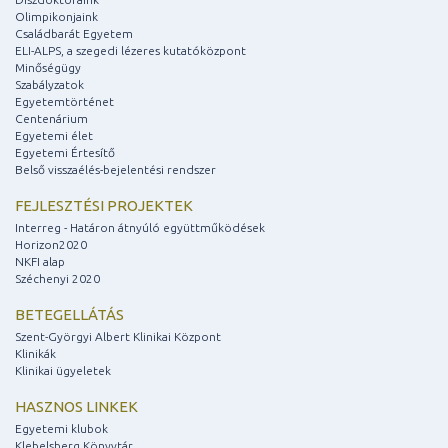
Olimpikonjaink
Családbarát Egyetem
ELI-ALPS, a szegedi lézeres kutatóközpont
Minőségügy
Szabályzatok
Egyetemtörténet
Centenárium
Egyetemi élet
Egyetemi Értesítő
Belső visszaélés-bejelentési rendszer
FEJLESZTÉSI PROJEKTEK
Interreg - Határon átnyúló együttműködések
Horizon2020
NKFI alap
Széchenyi 2020
BETEGELLÁTÁS
Szent-Györgyi Albert Klinikai Központ
Klinikák
Klinikai ügyeletek
HASZNOS LINKEK
Egyetemi klubok
Klebelsberg Könyvtár