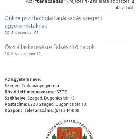
A(z)
"tanácsadás"
kifejezés
1-2
találata az összes,
2
találatból.
Online pszichológiai tanácsadás szegedi
egyetemistáknak
2015. december 04.
Őszi álláskeresésre felkészítő napok
2012. szeptember 12.
Az Egyetem neve:
Szegedi Tudományegyetem
Rövidített megnevezése:
SZTE
Székhelye:
Szeged, Dugonics tér 13.
Postacíme:
6720 Szeged, Dugonics tér 13.
Központi telefonszáma:
(62) 544-000