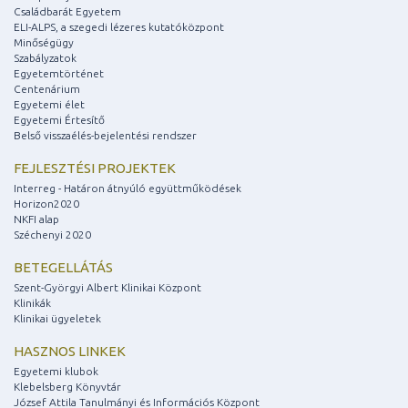
Családbarát Egyetem
ELI-ALPS, a szegedi lézeres kutatóközpont
Minőségügy
Szabályzatok
Egyetemtörténet
Centenárium
Egyetemi élet
Egyetemi Értesítő
Belső visszaélés-bejelentési rendszer
FEJLESZTÉSI PROJEKTEK
Interreg - Határon átnyúló együttműködések
Horizon2020
NKFI alap
Széchenyi 2020
BETEGELLÁTÁS
Szent-Györgyi Albert Klinikai Központ
Klinikák
Klinikai ügyeletek
HASZNOS LINKEK
Egyetemi klubok
Klebelsberg Könyvtár
József Attila Tanulmányi és Információs Központ