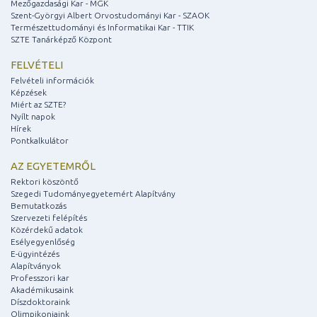
Mezőgazdasági Kar - MGK
Szent-Györgyi Albert Orvostudományi Kar - SZAOK
Természettudományi és Informatikai Kar - TTIK
SZTE Tanárképző Központ
FELVÉTELI
Felvételi információk
Képzések
Miért az SZTE?
Nyílt napok
Hírek
Pontkalkulátor
AZ EGYETEMRŐL
Rektori köszöntő
Szegedi Tudományegyetemért Alapítvány
Bemutatkozás
Szervezeti felépítés
Közérdekű adatok
Esélyegyenlőség
E-ügyintézés
Alapítványok
Professzori kar
Akadémikusaink
Díszdoktoraink
Olimpikonjaink