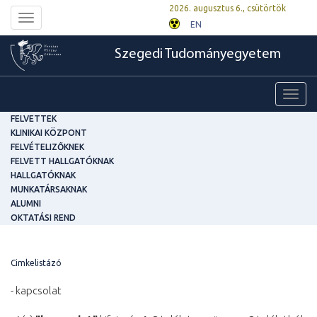
2026. augusztus 6., csütörtök
Toggle
EN
navigation
Szegedi Tudományegyetem
Toggl
navig
FELVETTEK
KLINIKAI KÖZPONT
FELVÉTELIZŐKNEK
FELVETT HALLGATÓKNAK
HALLGATÓKNAK
MUNKATÁRSAKNAK
ALUMNI
OKTATÁSI REND
Cimkelistázó
- kapcsolat