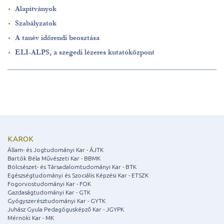
Alapítványok
Szabályzatok
A tanév időrendi beosztása
ELI-ALPS, a szegedi lézeres kutatóközpont
KAROK
Állam- és Jogtudományi Kar - ÁJTK
Bartók Béla Művészeti Kar - BBMK
Bölcsészet- és Társadalomtudományi Kar - BTK
Egészségtudományi és Szociális Képzési Kar - ETSZK
Fogorvostudományi Kar - FOK
Gazdaságtudományi Kar - GTK
Gyógyszerésztudományi Kar - GYTK
Juhász Gyula Pedagógusképző Kar - JGYPK
Mérnöki Kar - MK