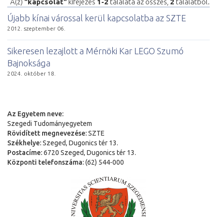
A(z)
"kapcsolat"
kifejezés
1-2
találata az összes,
2
találatból.
Újabb kínai várossal kerül kapcsolatba az SZTE
2012. szeptember 06.
Sikeresen lezajlott a Mérnöki Kar LEGO Szumó
Bajnoksága
2024. október 18.
Az Egyetem neve:
Szegedi Tudományegyetem
Rövidített megnevezése:
SZTE
Székhelye:
Szeged, Dugonics tér 13.
Postacíme:
6720 Szeged, Dugonics tér 13.
Központi telefonszáma:
(62) 544-000