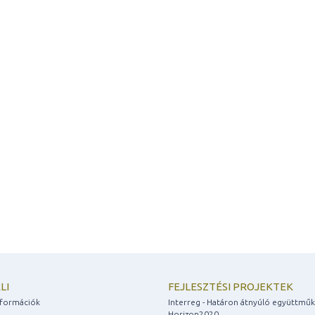
LI
FEJLESZTÉSI PROJEKTEK
információk
Interreg - Határon átnyúló együttmű
Horizon2020