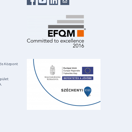
iós Központ
pület
a,