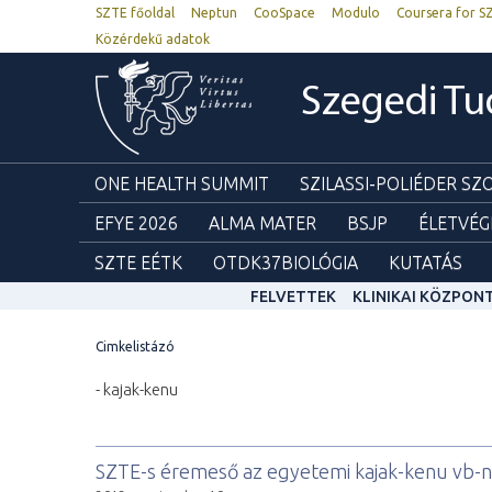
SZTE főoldal
Neptun
CooSpace
Modulo
Coursera for S
Közérdekű adatok
Szegedi T
ONE HEALTH SUMMIT
SZILASSI-POLIÉDER S
EFYE 2026
ALMA MATER
BSJP
ÉLETVÉG
SZTE EÉTK
OTDK37BIOLÓGIA
KUTATÁS
FELVETTEK
KLINIKAI KÖZPON
Cimkelistázó
- kajak-kenu
SZTE-s éremeső az egyetemi kajak-kenu vb-n