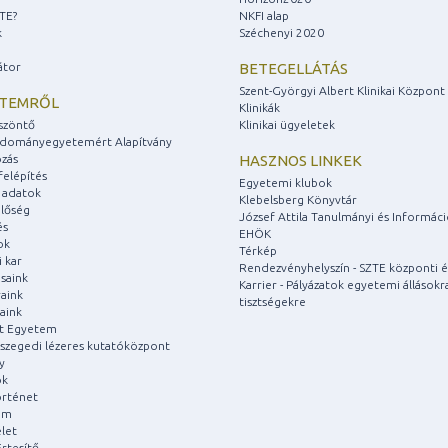
ZTE?
NKFI alap
k
Széchenyi 2020
átor
BETEGELLÁTÁS
Szent-Györgyi Albert Klinikai Központ
ETEMRŐL
Klinikák
szöntő
Klinikai ügyeletek
udományegyetemért Alapítvány
zás
HASZNOS LINKEK
felépítés
Egyetemi klubok
 adatok
Klebelsberg Könyvtár
lőség
József Attila Tanulmányi és Informác
és
EHÖK
ok
Térkép
 kar
Rendezvényhelyszín - SZTE központi é
saink
Karrier - Pályázatok egyetemi állásokr
aink
tisztségekre
aink
át Egyetem
a szegedi lézeres kutatóközpont
y
ok
rténet
um
let
rtesítő