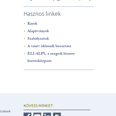
Hasznos linkek
Karok
Alapítványok
Szabályzatok
A tanév időrendi beosztása
ELI-ALPS, a szegedi lézeres
kutatóközpont
KÖVESS MINKET
ködések