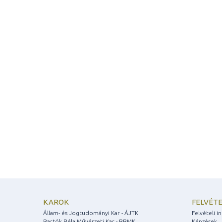
KAROK
FELVÉTE
Állam- és Jogtudományi Kar - ÁJTK
Felvételi 
Bartók Béla Művészeti Kar - BBMK
Képzések