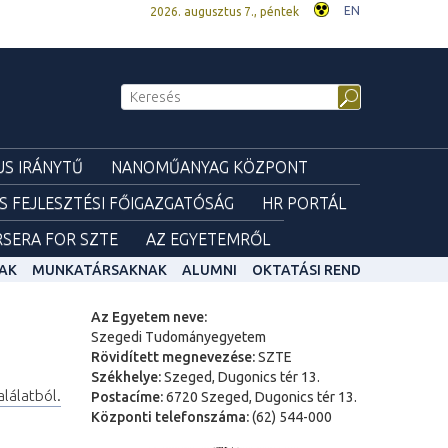
EN
2026. augusztus 7., péntek
S IRÁNYTŰ
NANOMŰANYAG KÖZPONT
ÉS FEJLESZTÉSI FŐIGAZGATÓSÁG
HR PORTÁL
SERA FOR SZTE
AZ EGYETEMRŐL
AK
MUNKATÁRSAKNAK
ALUMNI
OKTATÁSI REND
Az Egyetem neve:
Szegedi Tudományegyetem
Rövidített megnevezése:
SZTE
Székhelye:
Szeged, Dugonics tér 13.
alálatból.
Postacíme:
6720 Szeged, Dugonics tér 13.
Központi telefonszáma:
(62) 544-000