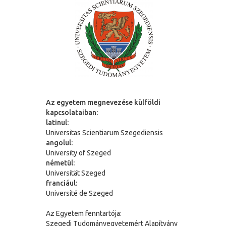
Az egyetem megnevezése külföldi
kapcsolataiban:
latinul:
Universitas Scientiarum Szegediensis
angolul:
University of Szeged
németül:
Universit
ä
t Szeged
franciául:
Université de Szeged
Az Egyetem fenntartója:
Szegedi Tudományegyetemért Alapítvány