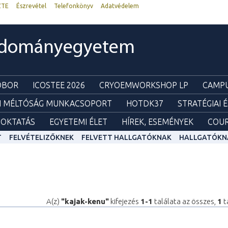
ZTE
Észrevétel
Telefonkönyv
Adatvédelem
udományegyetem
ZOBOR
ICOSTEE 2026
CRYOEMWORKSHOP LP
CAMPU
I MÉLTÓSÁG MUNKACSOPORT
HOTDK37
STRATÉGIAI 
OKTATÁS
EGYETEMI ÉLET
HÍREK, ESEMÉNYEK
COUR
T
FELVÉTELIZŐKNEK
FELVETT HALLGATÓKNAK
HALLGATÓKN
A(z)
"kajak-kenu"
kifejezés
1-1
találata az összes,
1
t