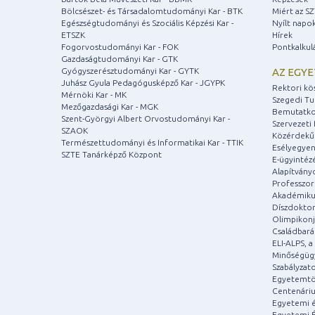
Bölcsészet- és Társadalomtudományi Kar - BTK
Miért az S
Egészségtudományi és Szociális Képzési Kar -
Nyílt napo
ETSZK
Hírek
Fogorvostudományi Kar - FOK
Pontkalkul
Gazdaságtudományi Kar - GTK
Gyógyszerésztudományi Kar - GYTK
AZ EGY
Juhász Gyula Pedagógusképző Kar - JGYPK
Rektori kö
Mérnöki Kar - MK
Szegedi T
Mezőgazdasági Kar - MGK
Bemutatko
Szent-Györgyi Albert Orvostudományi Kar -
Szervezeti 
SZAOK
Közérdekű
Természettudományi és Informatikai Kar - TTIK
Esélyegyen
SZTE Tanárképző Központ
E-ügyintéz
Alapítvány
Professzori
Akadémiku
Díszdoktor
Olimpikonj
Családbar
ELI-ALPS, 
Minőségüg
Szabályzat
Egyetemtö
Centenári
Egyetemi é
Egyetemi É