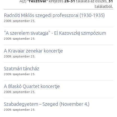
A(z)
"fesztivál"
kifejezés
26-31
találata az összes,
31
találatból.
Radnóti Miklós szegedi professzorai (1930-1935)
2009. szeptember 25.
"A szerelem sivatagja" - El Kazovszkij szimpózium
2009. szeptember 25.
A Kravaiar zenekar koncertje
2009. szeptember 25.
Szatmári táncház
2009. szeptember 25.
A Blaskó Quartet koncertje
2009. szeptember 25.
Szabadegyetem – Szeged (November 4.)
2009. szeptember 25.