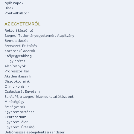
Nyílt napok
Hírek
Pontkalkulátor
AZ EGYETEMRŐL
Rektori köszöntő
Szegedi Tudományegyetemért Alapítvány
Bemutatkozás
Szervezeti felépítés
Közérdekű adatok
Esélyegyenlőség
E-ügyintézés
Alapítványok
Professzori kar
Akadémikusaink
Díszdoktoraink
Olimpikonjaink
Családbarát Egyetem
ELI-ALPS, a szegedi lézeres kutatóközpont
Minőségügy
Szabályzatok
Egyetemtörténet
Centenárium
Egyetemi élet
Egyetemi Értesítő
Belső visszaélés-bejelentési rendszer