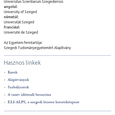
Universitas Scientiarum Szegediensis
angolul:
University of Szeged
németül:
Universit
ä
t Szeged
franciául:
Université de Szeged
Az Egyetem fenntartója:
Szegedi Tudományegyetemért Alapítvány
Hasznos linkek
Karok
Alapítványok
Szabályzatok
A tanév időrendi beosztása
ELI-ALPS, a szegedi lézeres kutatóközpont