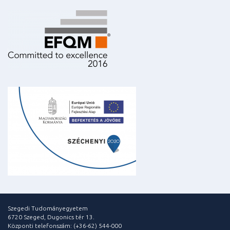
Szegedi Tudományegyetem
6720 Szeged, Dugonics tér 13.
Központi telefonszám: (+36-62) 544-000