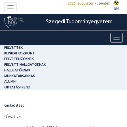
2026. augusztus 7., péntek
Toggle
EN
navigation
Szegedi Tudományegyetem
Toggl
navig
FELVETTEK
KLINIKAI KÖZPONT
FELVÉTELIZŐKNEK
FELVETT HALLGATÓKNAK
HALLGATÓKNAK
MUNKATÁRSAKNAK
ALUMNI
OKTATÁSI REND
Cimkelistázó
- fesztivál