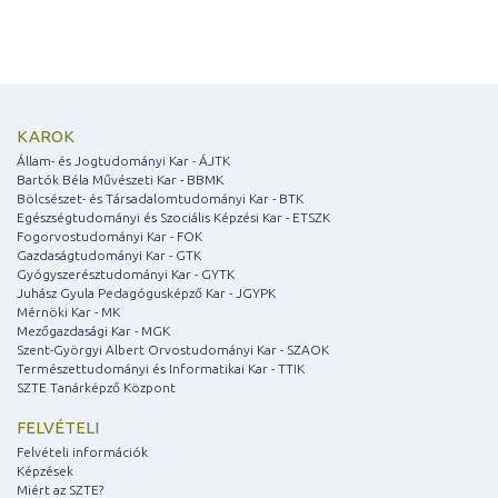
KAROK
Állam- és Jogtudományi Kar - ÁJTK
Bartók Béla Művészeti Kar - BBMK
Bölcsészet- és Társadalomtudományi Kar - BTK
Egészségtudományi és Szociális Képzési Kar - ETSZK
Fogorvostudományi Kar - FOK
Gazdaságtudományi Kar - GTK
Gyógyszerésztudományi Kar - GYTK
Juhász Gyula Pedagógusképző Kar - JGYPK
Mérnöki Kar - MK
Mezőgazdasági Kar - MGK
Szent-Györgyi Albert Orvostudományi Kar - SZAOK
Természettudományi és Informatikai Kar - TTIK
SZTE Tanárképző Központ
FELVÉTELI
Felvételi információk
Képzések
Miért az SZTE?