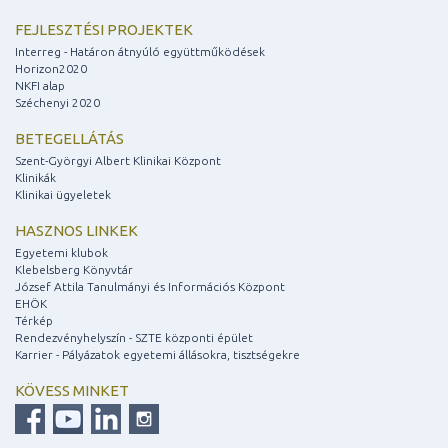
FEJLESZTÉSI PROJEKTEK
Interreg - Határon átnyúló együttműködések
Horizon2020
NKFI alap
Széchenyi 2020
BETEGELLÁTÁS
Szent-Györgyi Albert Klinikai Központ
Klinikák
Klinikai ügyeletek
HASZNOS LINKEK
Egyetemi klubok
Klebelsberg Könyvtár
József Attila Tanulmányi és Információs Központ
EHÖK
Térkép
Rendezvényhelyszín - SZTE központi épület
Karrier - Pályázatok egyetemi állásokra, tisztségekre
KÖVESS MINKET