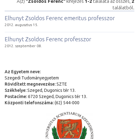
A(z)
"Zsoldos Ferenc"
kifejezés
1-2
találata az összes,
2
találatból.
Elhunyt Zsoldos Ferenc emeritus professzor
2012. augusztus 15.
Elhunyt Zsoldos Ferenc professzor
2012. szeptember 08.
Az Egyetem neve:
Szegedi Tudományegyetem
Rövidített megnevezése:
SZTE
Székhelye:
Szeged, Dugonics tér 13.
Postacíme:
6720 Szeged, Dugonics tér 13.
Központi telefonszáma:
(62) 544-000