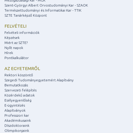
Mezőgazdasági Kar - MGK
Szent-Györgyi Albert Orvostudományi Kar - SZAOK
Természettudományi és Informatikai Kar - TTIK
SZTE Tanárképző Központ
FELVÉTELI
Felvételi információk
Képzések
Miért az SZTE?
Nyílt napok
Hírek
Pontkalkulátor
AZ EGYETEMRŐL
Rektori köszöntő
Szegedi Tudományegyetemért Alapítvány
Bemutatkozás
Szervezeti felépítés
Közérdekű adatok
Esélyegyenlőség
E-ügyintézés
Alapítványok
Professzori kar
Akadémikusaink
Díszdoktoraink
Olimpikonjaink