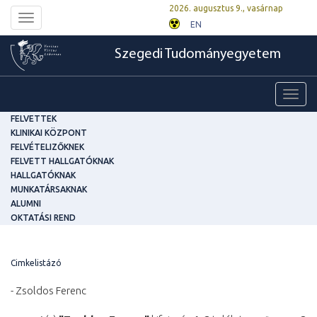
2026. augusztus 9., vasárnap
Toggle
EN
navigation
Szegedi Tudományegyetem
Toggl
navig
FELVETTEK
KLINIKAI KÖZPONT
FELVÉTELIZŐKNEK
FELVETT HALLGATÓKNAK
HALLGATÓKNAK
MUNKATÁRSAKNAK
ALUMNI
OKTATÁSI REND
Cimkelistázó
- Zsoldos Ferenc