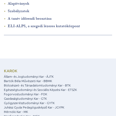
Alapítványok
Szabályzatok
A tanév időrendi beosztása
ELI-ALPS, a szegedi lézeres kutatóközpont
KAROK
Állam- és Jogtudományi Kar - ÁJTK
Bartók Béla Művészeti Kar - BBMK
Bölcsészet- és Társadalomtudományi Kar - BTK
Egészségtudományi és Szociális Képzési Kar - ETSZK
Fogorvostudományi Kar - FOK
Gazdaságtudományi Kar - GTK
Gyógyszerésztudományi Kar - GYTK
Juhász Gyula Pedagógusképző Kar - JGYPK
Mérnöki Kar - MK