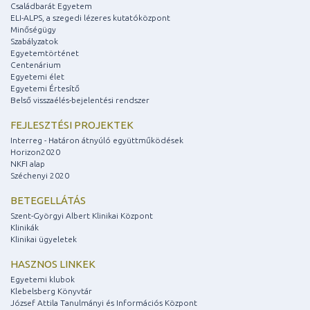
Családbarát Egyetem
ELI-ALPS, a szegedi lézeres kutatóközpont
Minőségügy
Szabályzatok
Egyetemtörténet
Centenárium
Egyetemi élet
Egyetemi Értesítő
Belső visszaélés-bejelentési rendszer
FEJLESZTÉSI PROJEKTEK
Interreg - Határon átnyúló együttműködések
Horizon2020
NKFI alap
Széchenyi 2020
BETEGELLÁTÁS
Szent-Györgyi Albert Klinikai Központ
Klinikák
Klinikai ügyeletek
HASZNOS LINKEK
Egyetemi klubok
Klebelsberg Könyvtár
József Attila Tanulmányi és Információs Központ