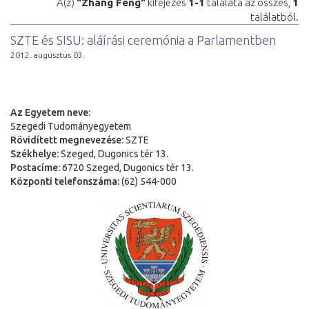
A(z)
"Zhang Feng"
kifejezés
1-1
találata az összes,
1
találatból.
SZTE és SISU: aláírási ceremónia a Parlamentben
2012. augusztus 03.
Az Egyetem neve:
Szegedi Tudományegyetem
Rövidített megnevezése:
SZTE
Székhelye:
Szeged, Dugonics tér 13.
Postacíme:
6720 Szeged, Dugonics tér 13.
Központi telefonszáma:
(62) 544-000