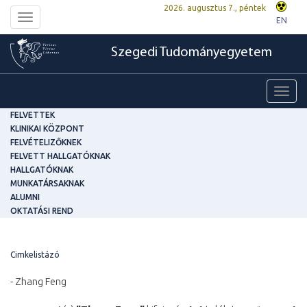
2026. augusztus 7., péntek
Toggle
EN
navigation
Szegedi Tudományegyetem
Toggl
navig
FELVETTEK
KLINIKAI KÖZPONT
FELVÉTELIZŐKNEK
FELVETT HALLGATÓKNAK
HALLGATÓKNAK
MUNKATÁRSAKNAK
ALUMNI
OKTATÁSI REND
Cimkelistázó
- Zhang Feng