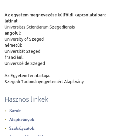
Az egyetem megnevezése külföldi kapcsolataiban:
latinul:
Universitas Scientiarum Szegediensis
angolul:
University of Szeged
németül:
Universit
ä
t Szeged
franciául:
Université de Szeged
Az Egyetem fenntartója:
Szegedi Tudományegyetemért Alapítvány
Hasznos linkek
Karok
Alapítványok
Szabályzatok