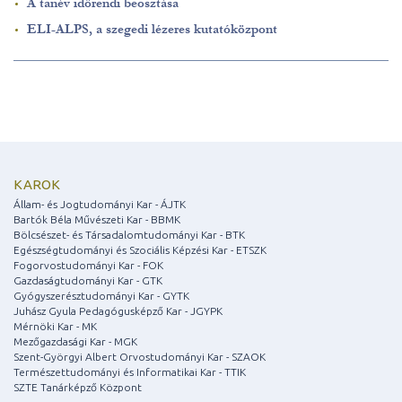
A tanév időrendi beosztása
ELI-ALPS, a szegedi lézeres kutatóközpont
KAROK
Állam- és Jogtudományi Kar - ÁJTK
Bartók Béla Művészeti Kar - BBMK
Bölcsészet- és Társadalomtudományi Kar - BTK
Egészségtudományi és Szociális Képzési Kar - ETSZK
Fogorvostudományi Kar - FOK
Gazdaságtudományi Kar - GTK
Gyógyszerésztudományi Kar - GYTK
Juhász Gyula Pedagógusképző Kar - JGYPK
Mérnöki Kar - MK
Mezőgazdasági Kar - MGK
Szent-Györgyi Albert Orvostudományi Kar - SZAOK
Természettudományi és Informatikai Kar - TTIK
SZTE Tanárképző Központ