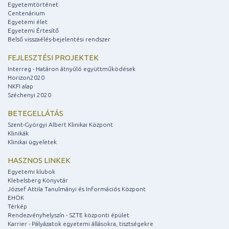
Egyetemtörténet
Centenárium
Egyetemi élet
Egyetemi Értesítő
Belső visszaélés-bejelentési rendszer
FEJLESZTÉSI PROJEKTEK
Interreg - Határon átnyúló együttműködések
Horizon2020
NKFI alap
Széchenyi 2020
BETEGELLÁTÁS
Szent-Györgyi Albert Klinikai Központ
Klinikák
Klinikai ügyeletek
HASZNOS LINKEK
Egyetemi klubok
Klebelsberg Könyvtár
József Attila Tanulmányi és Információs Központ
EHÖK
Térkép
Rendezvényhelyszín - SZTE központi épület
Karrier - Pályázatok egyetemi állásokra, tisztségekre