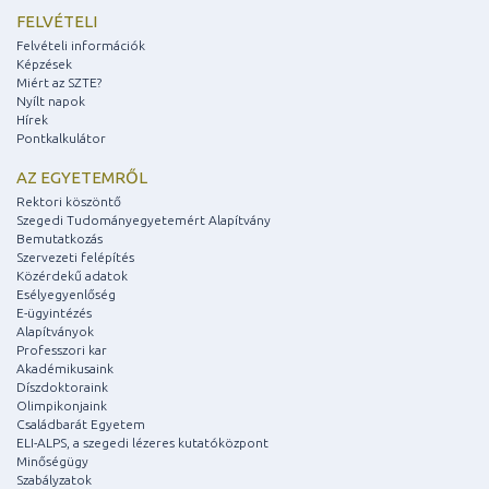
FELVÉTELI
Felvételi információk
Képzések
Miért az SZTE?
Nyílt napok
Hírek
Pontkalkulátor
AZ EGYETEMRŐL
Rektori köszöntő
Szegedi Tudományegyetemért Alapítvány
Bemutatkozás
Szervezeti felépítés
Közérdekű adatok
Esélyegyenlőség
E-ügyintézés
Alapítványok
Professzori kar
Akadémikusaink
Díszdoktoraink
Olimpikonjaink
Családbarát Egyetem
ELI-ALPS, a szegedi lézeres kutatóközpont
Minőségügy
Szabályzatok