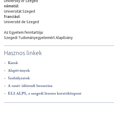
University of Szeged
németül:
Universit
ä
t Szeged
franciául:
Université de Szeged
Az Egyetem fenntartója:
Szegedi Tudományegyetemért Alapítvány
Hasznos linkek
Karok
Alapítványok
Szabályzatok
A tanév időrendi beosztása
ELI-ALPS, a szegedi lézeres kutatóközpont