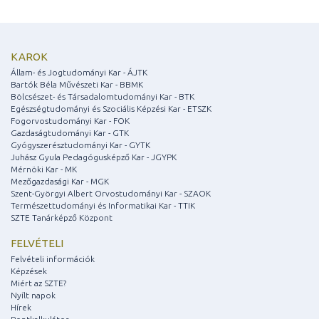
KAROK
Állam- és Jogtudományi Kar - ÁJTK
Bartók Béla Művészeti Kar - BBMK
Bölcsészet- és Társadalomtudományi Kar - BTK
Egészségtudományi és Szociális Képzési Kar - ETSZK
Fogorvostudományi Kar - FOK
Gazdaságtudományi Kar - GTK
Gyógyszerésztudományi Kar - GYTK
Juhász Gyula Pedagógusképző Kar - JGYPK
Mérnöki Kar - MK
Mezőgazdasági Kar - MGK
Szent-Györgyi Albert Orvostudományi Kar - SZAOK
Természettudományi és Informatikai Kar - TTIK
SZTE Tanárképző Központ
FELVÉTELI
Felvételi információk
Képzések
Miért az SZTE?
Nyílt napok
Hírek