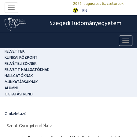
2026. augusztus 6., csütörtök
Toggle
EN
navigation
Szegedi Tudományegyetem
Toggl
navig
FELVETTEK
KLINIKAI KÖZPONT
FELVÉTELIZŐKNEK
FELVETT HALLGATÓKNAK
HALLGATÓKNAK
MUNKATÁRSAKNAK
ALUMNI
OKTATÁSI REND
Cimkelistázó
- Szent-Györgyi emlékév