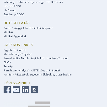
Interreg - Határon átnyúló együttműködések
Horizon2020
NKFI alap
Széchenyi 2020
BETEGELLÁTÁS
Szent-Györgyi Albert Klinikai Központ
Klinikák
Klinikai ügyeletek
HASZNOS LINKEK
Egyetemi klubok
Klebelsberg Könyvtár
József Attila Tanulmányi és Információs Központ
EHÖK
Térkép
Rendezvényhelyszín - SZTE központi épület
Karrier - Pályázatok egyetemi állásokra, tisztségekre
KÖVESS MINKET