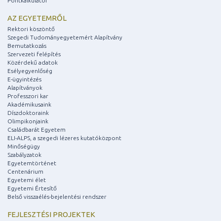
Pontkalkulátor
AZ EGYETEMRŐL
Rektori köszöntő
Szegedi Tudományegyetemért Alapítvány
Bemutatkozás
Szervezeti felépítés
Közérdekű adatok
Esélyegyenlőség
E-ügyintézés
Alapítványok
Professzori kar
Akadémikusaink
Díszdoktoraink
Olimpikonjaink
Családbarát Egyetem
ELI-ALPS, a szegedi lézeres kutatóközpont
Minőségügy
Szabályzatok
Egyetemtörténet
Centenárium
Egyetemi élet
Egyetemi Értesítő
Belső visszaélés-bejelentési rendszer
FEJLESZTÉSI PROJEKTEK