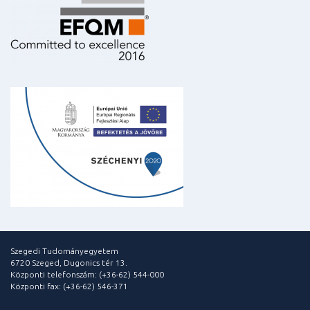
Szegedi Tudományegyetem
6720 Szeged, Dugonics tér 13.
Központi telefonszám: (+36-62) 544-000
Központi fax: (+36-62) 546-371