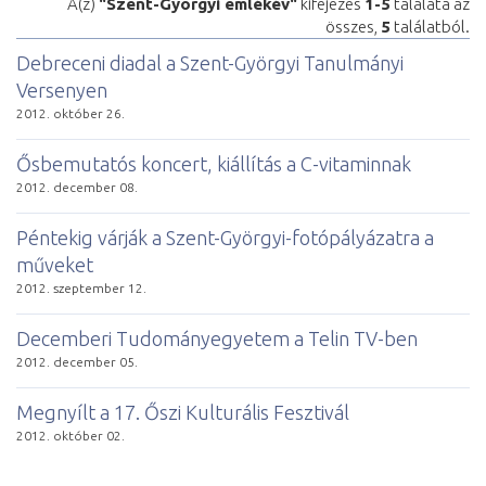
A(z)
"Szent-Györgyi emlékév"
kifejezés
1-5
találata az
összes,
5
találatból.
Debreceni diadal a Szent-Györgyi Tanulmányi
Versenyen
2012. október 26.
Ősbemutatós koncert, kiállítás a C-vitaminnak
2012. december 08.
Péntekig várják a Szent-Györgyi-fotópályázatra a
műveket
2012. szeptember 12.
Decemberi Tudományegyetem a Telin TV-ben
2012. december 05.
Megnyílt a 17. Őszi Kulturális Fesztivál
2012. október 02.